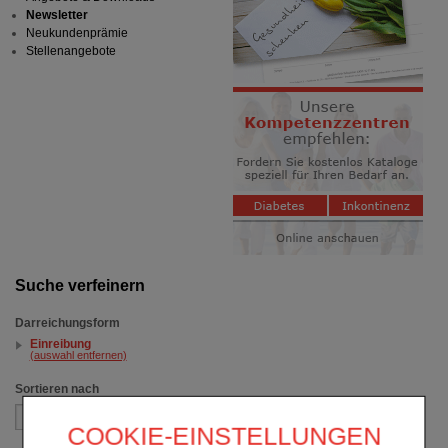
Newsletter
Neukundenprämie
Stellenangebote
Suche verfeinern
Darreichungsform
Einreibung
(auswahl entfernen)
Sortieren nach
COOKIE-EINSTELLUNGEN