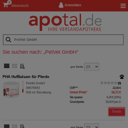
0
Anmelden
Warenkorb
Sie suchen nach:
„
PetVet GmbH
“
pro Seite
PHA HufBalsam für Pferde
PetVet GmbH
0
09670943
UVP
**
20,89 €
Unser Preis
*
16,71 €
500
ml
Einreibung
Sie sparen
4,18 €
(
20%
)
Grundpreis
33,42 €
pro 1 l
Details
pro Seite