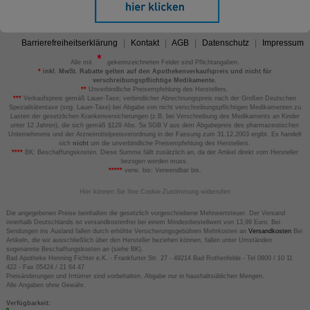
Barrierefreiheitserklärung
Kontakt
AGB
Datenschutz
Impressum
Alle mit
gekennzeichneten Felder sind Pflichtangaben.
*
inkl. MwSt. Rabatte gelten auf den Apothekenverkaufspreis und nicht für
verschreibungspflichtige Medikamente.
**
Unverbindliche Preisempfehlung des Herstellers.
***
Verkaufspreis gemäß Lauer-Taxe; verbindlicher Abrechnungspreis nach der Großen Deutschen
Spezialitätentaxe (sog. Lauer-Taxe) bei Abgabe von nicht verschreibungspflichtigen Medikamenten zu
Lasten der gesetzlichen Krankenversicherungen (z.B. bei Verschreibung des Medikaments an Kinder
unter 12 Jahren), die sich gemäß §129 Abs. 5a SGB V aus dem Abgabepreis des pharmazeutischen
Unternehmens und der Arzneimittelpreisverordnung in der Fassung zum 31.12.2003 ergibt. Es handelt
sich
nicht
um die unverbindliche Preisempfehlung des Herstellers.
****
BK: Beschaffungskosten. Diese Summe fällt zusätzlich an, da der Artikel direkt vom Hersteller
bezogen werden muss.
*****
verw. bis: Verwendbar bis.
Hier können Sie Ihre Cookie-Zustimmung widerrufen
Die angegebenen Preise beinhalten die gesetzlich vorgeschriebene Mehrwertsteuer. Der Versand
innerhalb Deutschlands ist versandkostenfrei bei einem Mindestbestellwert von 13,99 Euro. Bei
Sendungen ins Ausland fallen durch erhöhte Versicherungsgebühren Mehrkosten an
Versandkosten
Bei
Artikeln, die wir ausschließlich über den Hersteller beziehen können, fallen unter Umständen
sogenannte Beschaffungskosten an (siehe BK).
Bad Apotheke Henning Fichter e.K. - Frankfurter Str. 27 - 49214 Bad Rothenfelde - Tel 0800 / 10 11
422 - Fax 05424 / 21 64 47
Preisänderungen und Irrtümer sind vorbehalten. Abgabe nur in haushaltsüblichen Mengen.
Alle Angaben ohne Gewähr.
Verfügbarkeit: