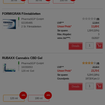
30 ml
50 ml
100 ml
FORMIGRAN Filmtabletten
PharmaSGP GmbH
0
02195485
UVP
**
12,99 €
Unser Preis
*
11,69 €
2
St
Filmtabletten
Sie sparen
1,30 €
(
10%
)
Max. Abgabe:
3
verw. bis*****:
01/2027
Details
RUBAXX Cannabis CBD Gel
PharmaSGP GmbH
4
16330053
UVP
**
28,99 €
Unser Preis
*
23,70 €
120
ml
Gel
Sie sparen
5,29 €
(
18%
)
Grundpreis
197,50 €
pro 1 l
Details
18%
20%
120 ml
180 ml