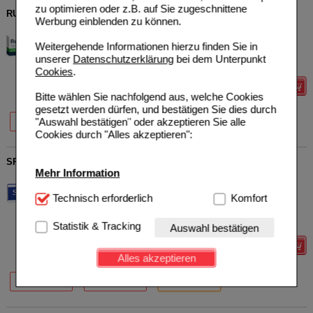
zu optimieren oder z.B. auf Sie zugeschnittene
RUBAXX Mono Tabletten
Werbung einblenden zu können.
PharmaSGP GmbH
1
14162686
UVP
**
35,99 €
Weitergehende Informationen hierzu finden Sie in
Unser Preis
*
28,79 €
80
St
Tabletten
unserer
Datenschutzerklärung
bei dem Unterpunkt
Sie sparen
7,20 €
(
20%
)
Cookies
.
Details
Bitte wählen Sie nachfolgend aus, welche Cookies
gesetzt werden dürfen, und bestätigen Sie dies durch
20%
20%
"Auswahl bestätigen" oder akzeptieren Sie alle
40 St
80 St
Cookies durch "Alles akzeptieren":
SPALT Schmerztabletten
Mehr Information
PharmaSGP GmbH
0
01743393
UVP
**
13,99 €
Technisch Notwendig:
Technisch erforderlich
Hierbei handelt es sich um
Komfort
Unser Preis
*
11,19 €
30
St
Tabletten
Cookies, die für die Grundfunktionen unserer
Sie sparen
2,80 €
(
20%
)
Website notwendig sind (z.B. Navigation, Warenkorb,
Max. Abgabe:
1
Statistik & Tracking
Auswahl bestätigen
Kundenkonto), weshalb auf diese nicht verzichtet
Details
werden kann.
Alles akzeptieren
Komfort:
Diese Cookies werden genutzt um das
20%
20%
20%
10 St
20 St
30 St
Einkaufserlebnis noch ansprechender zu gestalten,
beispielsweise für die Wiedererkennung des
Besuchers oder unsere Seite an bevorzugte