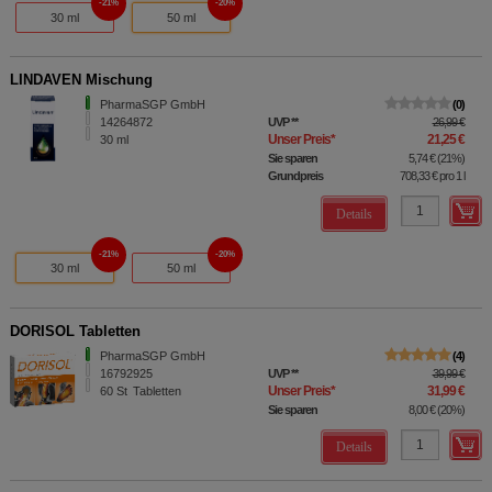
21%
20%
30 ml
50 ml
LINDAVEN Mischung
PharmaSGP GmbH
0
14264872
UVP
**
26,99 €
Unser Preis
*
21,25 €
30
ml
Sie sparen
5,74 €
(
21%
)
Grundpreis
708,33 €
pro 1 l
Details
21%
20%
30 ml
50 ml
DORISOL Tabletten
PharmaSGP GmbH
4
16792925
UVP
**
39,99 €
Unser Preis
*
31,99 €
60
St
Tabletten
Sie sparen
8,00 €
(
20%
)
Details