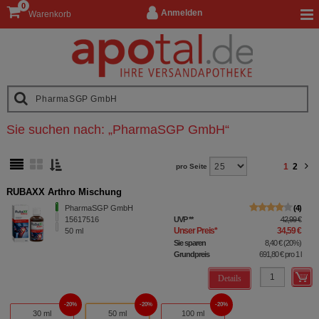
0
Anmelden
Warenkorb
Sie suchen nach:
„
PharmaSGP GmbH
“
1
2
pro Seite
RUBAXX Arthro Mischung
PharmaSGP GmbH
4
15617516
UVP
**
42,99 €
Unser Preis
*
34,59 €
50
ml
Sie sparen
8,40 €
(
20%
)
Grundpreis
691,80 €
pro 1 l
Details
20%
20%
20%
30 ml
50 ml
100 ml