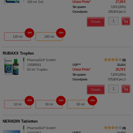
Unser Preis
*
27,99 €
180
ml
Gel
Sie sparen
7,00 €
(
20%
)
Grundpreis
155,50 €
pro 1 l
Details
18%
20%
120 ml
180 ml
RUBAXX Tropfen
PharmaSGP GmbH
5
13588561
UVP
**
35,99 €
Unser Preis
*
28,79 €
50
ml
Tropfen
Sie sparen
7,20 €
(
20%
)
Grundpreis
575,80 €
pro 1 l
Details
20%
20%
20%
10 ml
30 ml
50 ml
NERADIN Tabletten
PharmaSGP GmbH
4
11024357
UVP
**
54,99 €