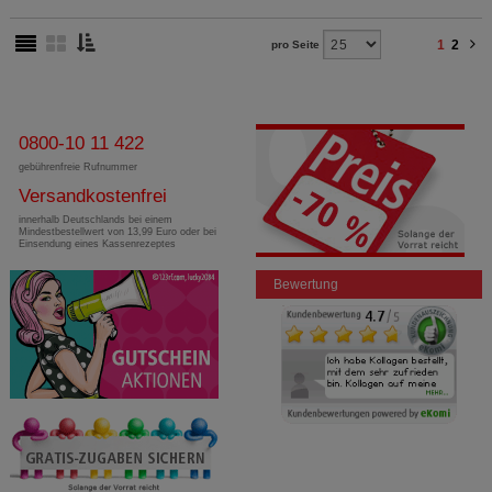
1
2
pro Seite
0800-10 11 422
gebührenfreie Rufnummer
Versandkostenfrei
innerhalb Deutschlands bei einem
Mindestbestellwert von 13,99 Euro oder bei
Einsendung eines Kassenrezeptes
Bewertung