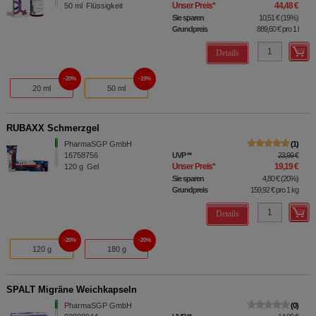
Unser Preis
*
44,48 €
50
ml
Flüssigkeit
Sie sparen
10,51 €
(
19%
)
Grundpreis
889,60 €
pro 1 l
Details
20%
19%
20 ml
50 ml
RUBAXX Schmerzgel
PharmaSGP GmbH
1
16758756
UVP
**
23,99 €
Unser Preis
*
19,19 €
120
g
Gel
Sie sparen
4,80 €
(
20%
)
Grundpreis
159,92 €
pro 1 kg
Details
20%
20%
120 g
180 g
SPALT Migräne Weichkapseln
PharmaSGP GmbH
0