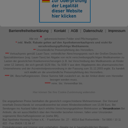
Barrierefreiheitserklärung
Kontakt
AGB
Datenschutz
Impressum
Alle mit
gekennzeichneten Felder sind Pflichtangaben.
*
inkl. MwSt. Rabatte gelten auf den Apothekenverkaufspreis und nicht für
verschreibungspflichtige Medikamente.
**
Unverbindliche Preisempfehlung des Herstellers.
***
Verkaufspreis gemäß Lauer-Taxe; verbindlicher Abrechnungspreis nach der Großen Deutschen
Spezialitätentaxe (sog. Lauer-Taxe) bei Abgabe von nicht verschreibungspflichtigen Medikamenten zu
Lasten der gesetzlichen Krankenversicherungen (z.B. bei Verschreibung des Medikaments an Kinder
unter 12 Jahren), die sich gemäß §129 Abs. 5a SGB V aus dem Abgabepreis des pharmazeutischen
Unternehmens und der Arzneimittelpreisverordnung in der Fassung zum 31.12.2003 ergibt. Es handelt
sich
nicht
um die unverbindliche Preisempfehlung des Herstellers.
****
BK: Beschaffungskosten. Diese Summe fällt zusätzlich an, da der Artikel direkt vom Hersteller
bezogen werden muss.
*****
verw. bis: Verwendbar bis.
Hier können Sie Ihre Cookie-Zustimmung widerrufen
Die angegebenen Preise beinhalten die gesetzlich vorgeschriebene Mehrwertsteuer. Der Versand
innerhalb Deutschlands ist versandkostenfrei bei einem Mindestbestellwert von 13,99 Euro. Bei
Sendungen ins Ausland fallen durch erhöhte Versicherungsgebühren Mehrkosten an
Versandkosten
Bei
Artikeln, die wir ausschließlich über den Hersteller beziehen können, fallen unter Umständen
sogenannte Beschaffungskosten an (siehe BK).
Bad Apotheke Henning Fichter e.K. - Frankfurter Str. 27 - 49214 Bad Rothenfelde - Tel 0800 / 10 11
422 - Fax 05424 / 21 64 47
Preisänderungen und Irrtümer sind vorbehalten. Abgabe nur in haushaltsüblichen Mengen.