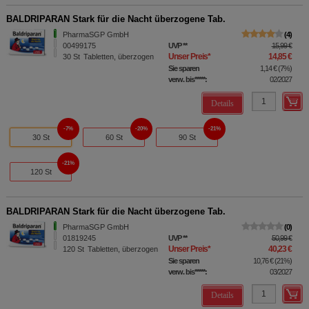
BALDRIPARAN Stark für die Nacht überzogene Tab.
PharmaSGP GmbH
4
00499175
UVP
**
15,99 €
Unser Preis
*
14,85 €
30
St
Tabletten, überzogen
Sie sparen
1,14 €
(
7%
)
verw. bis*****:
02/2027
Details
7%
20%
21%
30 St
60 St
90 St
21%
120 St
BALDRIPARAN Stark für die Nacht überzogene Tab.
PharmaSGP GmbH
0
01819245
UVP
**
50,99 €
Unser Preis
*
40,23 €
120
St
Tabletten, überzogen
Sie sparen
10,76 €
(
21%
)
verw. bis*****:
03/2027
Details