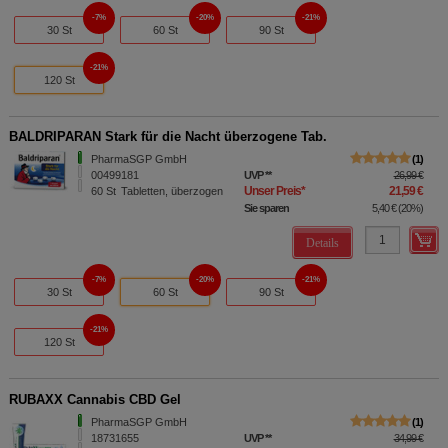
7%
20%
21%
30 St
60 St
90 St
21%
120 St
BALDRIPARAN Stark für die Nacht überzogene Tab.
PharmaSGP GmbH
1
00499181
UVP
**
26,99 €
Unser Preis
*
21,59 €
60
St
Tabletten, überzogen
Sie sparen
5,40 €
(
20%
)
Details
7%
20%
21%
30 St
60 St
90 St
21%
120 St
RUBAXX Cannabis CBD Gel
PharmaSGP GmbH
1
18731655
UVP
**
34,99 €