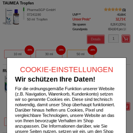
TAUMEA Tropfen
PharmaSGP GmbH
1
07241190
UVP
**
40,99 €
Unser Preis
*
32,73 €
50
ml
Tropfen
Sie sparen
8,26 €
(
20%
)
Grundpreis
654,60 €
pro 1 l
Details
20%
20%
20%
10 ml
30 ml
50 ml
COOKIE-EINSTELLUNGEN
RUBAXX Tropfen
Wir schützen Ihre Daten!
PharmaSGP GmbH
2
13588555
UVP
**
25,99 €
Unser Preis
*
20,79 €
30
ml
Tropfen
Für die ordnungsgemäße Funktion unserer Website
Sie sparen
5,20 €
(
20%
)
(z.B. Navigation, Warenkorb, Kundenkonto) setzen
Grundpreis
693,00 €
pro 1 l
wir so genannte Cookies ein. Diese sind technisch
notwendig, damit unser Shop überhaupt funktioniert.
Details
Darüber hinaus helfen uns Cookies, Pixel und
vergleichbare Technologien, unsere Website an das
20%
20%
20%
von Ihnen bevorzugte Verhalten im Shop
10 ml
30 ml
50 ml
anzupassen. Die Informationen darüber, wie Sie
unsere Seiten nutzen, setzen wir ein, um den Shop