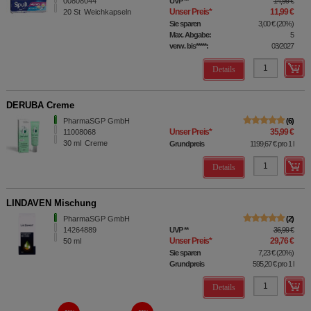
00808044
UVP
**
14,99 €
Unser Preis
*
11,99 €
20
St
Weichkapseln
Sie sparen
3,00 €
(
20%
)
Max. Abgabe:
5
verw. bis*****:
03/2027
Details
DERUBA Creme
PharmaSGP GmbH
6
Unser Preis
*
35,99 €
11008068
30
ml
Creme
Grundpreis
1199,67 €
pro 1 l
Details
LINDAVEN Mischung
PharmaSGP GmbH
2
14264889
UVP
**
36,99 €
Unser Preis
*
29,76 €
50
ml
Sie sparen
7,23 €
(
20%
)
Grundpreis
595,20 €
pro 1 l
Details