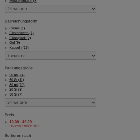
Muskelfunktion (8)
Darreichungsform
Creme (1)
Filmtabletten (1)
Flüssigkeit (2)
Gel (9)
Kapseln (13)
Packungsgröße
50 ml (14)
60 St (11)
30 ml (10)
20 St (9)
30 St (7)
Preis
10.00 - 49.99
(auswahl entfernen)
Sortieren nach