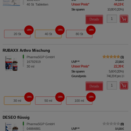
Unser Preis
*
44,19 €
40
St
Tabletten
Sie sparen
10,80 €
(
20%
)
Details
20%
20%
20%
20 St
40 St
80 St
RUBAXX Arthro Mischung
PharmaSGP GmbH
1
16792919
UVP
**
27,99 €
Unser Preis
*
22,39 €
30
ml
Sie sparen
5,60 €
(
20%
)
Grundpreis
746,33 €
pro 1 l
Details
20%
20%
20%
30 ml
50 ml
100 ml
DESEO flüssig
PharmaSGP GmbH
0
04884881
UVP
**
54,99 €