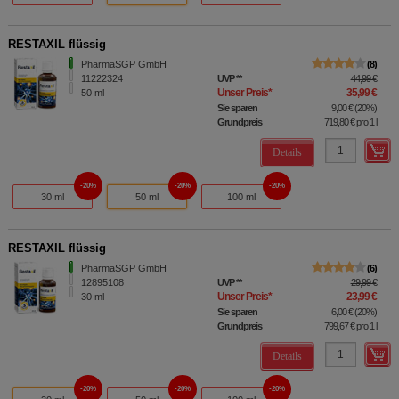
RESTAXIL flüssig
PharmaSGP GmbH
8
11222324
UVP
**
44,99 €
Unser Preis
*
35,99 €
50
ml
Sie sparen
9,00 €
(
20%
)
Grundpreis
719,80 €
pro 1 l
Details
20%
20%
20%
30 ml
50 ml
100 ml
RESTAXIL flüssig
PharmaSGP GmbH
6
12895108
UVP
**
29,99 €
Unser Preis
*
23,99 €
30
ml
Sie sparen
6,00 €
(
20%
)
Grundpreis
799,67 €
pro 1 l
Details
20%
20%
20%