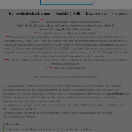
Barrierefreiheitserklärung
Kontakt
AGB
Datenschutz
Impressum
Alle mit
gekennzeichneten Felder sind Pflichtangaben.
*
inkl. MwSt. Rabatte gelten auf den Apothekenverkaufspreis und nicht für
verschreibungspflichtige Medikamente.
**
Unverbindliche Preisempfehlung des Herstellers.
***
Verkaufspreis gemäß Lauer-Taxe; verbindlicher Abrechnungspreis nach der Großen Deutschen
Spezialitätentaxe (sog. Lauer-Taxe) bei Abgabe von nicht verschreibungspflichtigen Medikamenten zu
Lasten der gesetzlichen Krankenversicherungen (z.B. bei Verschreibung des Medikaments an Kinder
unter 12 Jahren), die sich gemäß §129 Abs. 5a SGB V aus dem Abgabepreis des pharmazeutischen
Unternehmens und der Arzneimittelpreisverordnung in der Fassung zum 31.12.2003 ergibt. Es handelt
sich
nicht
um die unverbindliche Preisempfehlung des Herstellers.
****
BK: Beschaffungskosten. Diese Summe fällt zusätzlich an, da der Artikel direkt vom Hersteller
bezogen werden muss.
*****
verw. bis: Verwendbar bis.
Hier können Sie Ihre Cookie-Zustimmung widerrufen
Die angegebenen Preise beinhalten die gesetzlich vorgeschriebene Mehrwertsteuer. Der Versand
innerhalb Deutschlands ist versandkostenfrei bei einem Mindestbestellwert von 13,99 Euro. Bei
Sendungen ins Ausland fallen durch erhöhte Versicherungsgebühren Mehrkosten an
Versandkosten
Bei
Artikeln, die wir ausschließlich über den Hersteller beziehen können, fallen unter Umständen
sogenannte Beschaffungskosten an (siehe BK).
Bad Apotheke Henning Fichter e.K. - Frankfurter Str. 27 - 49214 Bad Rothenfelde - Tel 0800 / 10 11
422 - Fax 05424 / 21 64 47
Preisänderungen und Irrtümer sind vorbehalten. Abgabe nur in haushaltsüblichen Mengen.
Alle Angaben ohne Gewähr.
Verfügbarkeit:
Der Artikel ist in der Regel sofort lieferbar, in Einzelfällen bis zu 6 Tage.