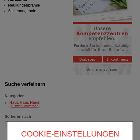
Neukundenprämie
Stellenangebote
Suche verfeinern
Kategorien
Haut, Haar, Nägel
(auswahl entfernen)
Sortieren nach
COOKIE-EINSTELLUNGEN