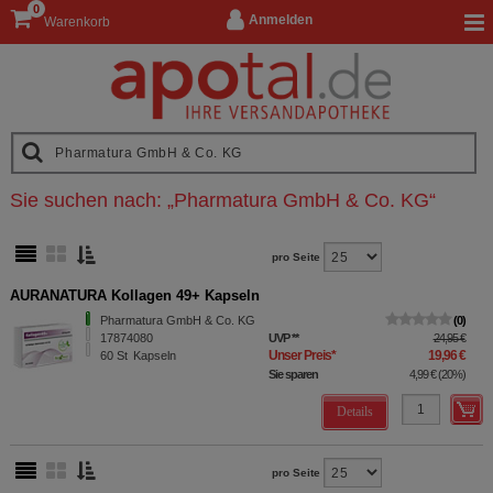
0
Anmelden
Warenkorb
Sie suchen nach:
„
Pharmatura GmbH & Co. KG
“
pro Seite
AURANATURA Kollagen 49+ Kapseln
Pharmatura GmbH & Co. KG
0
17874080
UVP
**
24,95 €
Unser Preis
*
19,96 €
60
St
Kapseln
Sie sparen
4,99 €
(
20%
)
Details
pro Seite