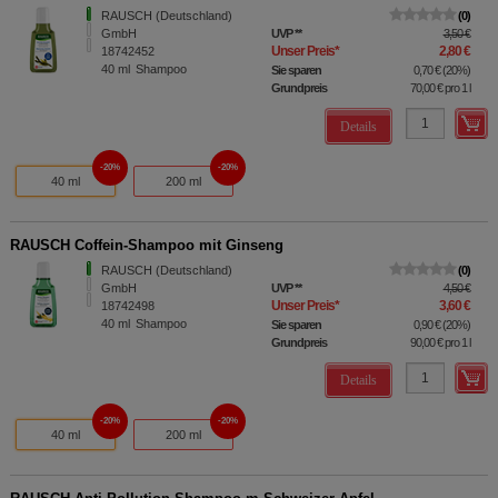
RAUSCH (Deutschland)
0
GmbH
UVP
**
3,50 €
Unser Preis
*
2,80 €
18742452
40
ml
Shampoo
Sie sparen
0,70 €
(
20%
)
Grundpreis
70,00 €
pro 1 l
Details
20%
20%
40 ml
200 ml
RAUSCH Coffein-Shampoo mit Ginseng
RAUSCH (Deutschland)
0
GmbH
UVP
**
4,50 €
Unser Preis
*
3,60 €
18742498
40
ml
Shampoo
Sie sparen
0,90 €
(
20%
)
Grundpreis
90,00 €
pro 1 l
Details
20%
20%
40 ml
200 ml