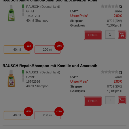
RAUSCH Anti-Pollution-Shampoo m.Schweizer Apfel
RAUSCH (Deutschland)
0
GmbH
UVP
**
3,50 €
Unser Preis
*
2,80 €
19231794
40
ml
Shampoo
Sie sparen
0,70 €
(
20%
)
Grundpreis
70,00 €
pro 1 l
Details
20%
20%
40 ml
200 ml
RAUSCH Repair-Shampoo mit Kamille und Amaranth
RAUSCH (Deutschland)
0
GmbH
UVP
**
3,50 €
Unser Preis
*
2,80 €
18742386
40
ml
Shampoo
Sie sparen
0,70 €
(
20%
)
Grundpreis
70,00 €
pro 1 l
Details
20%
23%
40 ml
200 ml