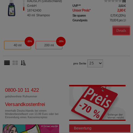
RAUSCH (Deutschland)
0
GmbH
UVP
**
3,50 €
Unser Preis
*
2,80 €
18742400
40
ml
Shampoo
Sie sparen
0,70 €
(
20%
)
Grundpreis
70,00 €
pro 1 l
Details
20%
20%
40 ml
200 ml
pro Seite
0800-10 11 422
gebührenfreie Rufnummer
Versandkostenfrei
innerhalb Deutschlands bei einem
Mindestbestellwert von 13,99 Euro oder bei
Einsendung eines Kassenrezeptes
Bewertung