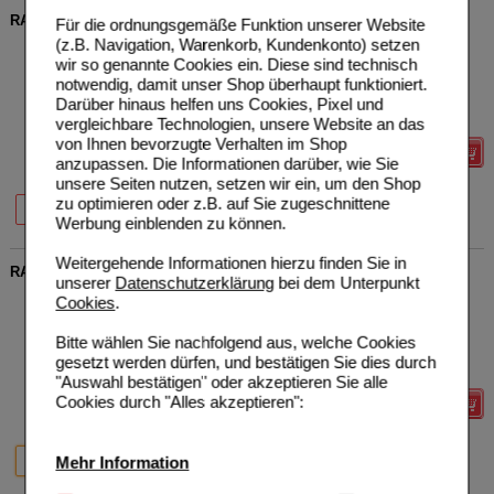
RAUSCH After-Sun-Shampoo mit Weizenkeim
Für die ordnungsgemäße Funktion unserer Website
(z.B. Navigation, Warenkorb, Kundenkonto) setzen
RAUSCH (Deutschland)
0
wir so genannte Cookies ein. Diese sind technisch
GmbH
UVP
**
13,90 €
Unser Preis
*
11,12 €
18742328
notwendig, damit unser Shop überhaupt funktioniert.
200
ml
Shampoo
Sie sparen
2,78 €
(
20%
)
Darüber hinaus helfen uns Cookies, Pixel und
Grundpreis
55,60 €
pro 1 l
vergleichbare Technologien, unsere Website an das
von Ihnen bevorzugte Verhalten im Shop
Details
anzupassen. Die Informationen darüber, wie Sie
unsere Seiten nutzen, setzen wir ein, um den Shop
20%
20%
zu optimieren oder z.B. auf Sie zugeschnittene
40 ml
200 ml
Werbung einblenden zu können.
Weitergehende Informationen hierzu finden Sie in
RAUSCH Pflege-Shampoo mit Schweizer Kräutern
unserer
Datenschutzerklärung
bei dem Unterpunkt
RAUSCH (Deutschland)
0
Cookies
.
GmbH
UVP
**
3,50 €
Unser Preis
*
2,80 €
18742245
Bitte wählen Sie nachfolgend aus, welche Cookies
40
ml
Shampoo
Sie sparen
0,70 €
(
20%
)
gesetzt werden dürfen, und bestätigen Sie dies durch
Grundpreis
70,00 €
pro 1 l
"Auswahl bestätigen" oder akzeptieren Sie alle
Cookies durch "Alles akzeptieren":
Details
20%
20%
Mehr Information
40 ml
200 ml