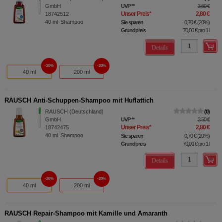
GmbH
UVP
**
3,50 €
Unser Preis
*
2,80 €
18742512
40
ml
Shampoo
Sie sparen
0,70 €
(
20%
)
Grundpreis
70,00 €
pro 1 l
Details
20%
20%
40 ml
200 ml
RAUSCH Anti-Schuppen-Shampoo mit Huflattich
RAUSCH (Deutschland)
0
GmbH
UVP
**
3,50 €
Unser Preis
*
2,80 €
18742475
40
ml
Shampoo
Sie sparen
0,70 €
(
20%
)
Grundpreis
70,00 €
pro 1 l
Details
20%
20%
40 ml
200 ml
RAUSCH Repair-Shampoo mit Kamille und Amaranth