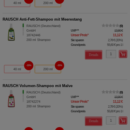
40 ml
200 ml
RAUSCH Anti-Fett-Shampoo mit Meerestang
RAUSCH (Deutschland)
0
GmbH
UVP
**
13,90 €
Unser Preis
*
11,12 €
18742446
200
ml
Shampoo
Sie sparen
2,78 €
(
20%
)
Grundpreis
55,60 €
pro 1 l
Details
20%
20%
40 ml
200 ml
RAUSCH Volumen-Shampoo mit Malve
RAUSCH (Deutschland)
0
GmbH
UVP
**
13,90 €
Unser Preis
*
11,12 €
18742274
200
ml
Shampoo
Sie sparen
2,78 €
(
20%
)
Grundpreis
55,60 €
pro 1 l
Details