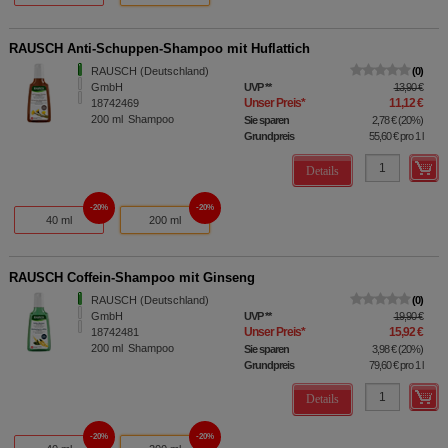
RAUSCH Anti-Schuppen-Shampoo mit Huflattich
RAUSCH (Deutschland)
0
GmbH
UVP
**
13,90 €
Unser Preis
*
11,12 €
18742469
200
ml
Shampoo
Sie sparen
2,78 €
(
20%
)
Grundpreis
55,60 €
pro 1 l
Details
20%
20%
40 ml
200 ml
RAUSCH Coffein-Shampoo mit Ginseng
RAUSCH (Deutschland)
0
GmbH
UVP
**
19,90 €
Unser Preis
*
15,92 €
18742481
200
ml
Shampoo
Sie sparen
3,98 €
(
20%
)
Grundpreis
79,60 €
pro 1 l
Details
20%
20%