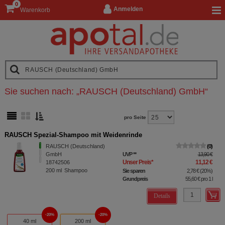
0
Anmelden
Warenkorb
Sie suchen nach:
„
RAUSCH (Deutschland) GmbH
“
pro Seite
RAUSCH Spezial-Shampoo mit Weidenrinde
RAUSCH (Deutschland)
0
GmbH
UVP
**
13,90 €
Unser Preis
*
11,12 €
18742506
200
ml
Shampoo
Sie sparen
2,78 €
(
20%
)
Grundpreis
55,60 €
pro 1 l
Details
20%
20%
40 ml
200 ml