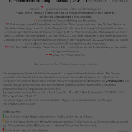
Barrierefreiheitserklärung
Kontakt
AGB
Datenschutz
Impressum
Alle mit
gekennzeichneten Felder sind Pflichtangaben.
*
inkl. MwSt. Rabatte gelten auf den Apothekenverkaufspreis und nicht für
verschreibungspflichtige Medikamente.
**
Unverbindliche Preisempfehlung des Herstellers.
***
Verkaufspreis gemäß Lauer-Taxe; verbindlicher Abrechnungspreis nach der Großen Deutschen
Spezialitätentaxe (sog. Lauer-Taxe) bei Abgabe von nicht verschreibungspflichtigen Medikamenten zu
Lasten der gesetzlichen Krankenversicherungen (z.B. bei Verschreibung des Medikaments an Kinder
unter 12 Jahren), die sich gemäß §129 Abs. 5a SGB V aus dem Abgabepreis des pharmazeutischen
Unternehmens und der Arzneimittelpreisverordnung in der Fassung zum 31.12.2003 ergibt. Es handelt
sich
nicht
um die unverbindliche Preisempfehlung des Herstellers.
****
BK: Beschaffungskosten. Diese Summe fällt zusätzlich an, da der Artikel direkt vom Hersteller
bezogen werden muss.
*****
verw. bis: Verwendbar bis.
Hier können Sie Ihre Cookie-Zustimmung widerrufen
Die angegebenen Preise beinhalten die gesetzlich vorgeschriebene Mehrwertsteuer. Der Versand
innerhalb Deutschlands ist versandkostenfrei bei einem Mindestbestellwert von 13,99 Euro. Bei
Sendungen ins Ausland fallen durch erhöhte Versicherungsgebühren Mehrkosten an
Versandkosten
Bei
Artikeln, die wir ausschließlich über den Hersteller beziehen können, fallen unter Umständen
sogenannte Beschaffungskosten an (siehe BK).
Bad Apotheke Henning Fichter e.K. - Frankfurter Str. 27 - 49214 Bad Rothenfelde - Tel 0800 / 10 11
422 - Fax 05424 / 21 64 47
Preisänderungen und Irrtümer sind vorbehalten. Abgabe nur in haushaltsüblichen Mengen.
Alle Angaben ohne Gewähr.
Verfügbarkeit:
Der Artikel ist in der Regel sofort lieferbar, in Einzelfällen bis zu 6 Tage.
Der Artikel muss direkt vom Hersteller bezogen werden. Daher kann es zu längeren Lieferzeiten und
ggf. Zusatzkosten (siehe BK) kommen. In diesem Fall werden Sie informiert.
Der Artikel ist derzeit nicht lieferbar.