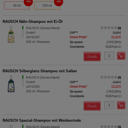
20%
20%
40 ml
200 ml
RAUSCH Nähr-Shampoo mit Ei-Öl
RAUSCH (Deutschland)
0
GmbH
UVP
**
13,90 €
Unser Preis
*
11,12 €
18742297
200
ml
Shampoo
Sie sparen
2,78 €
(
20%
)
Grundpreis
55,60 €
pro 1 l
Details
RAUSCH Silberglanz-Shampoo mit Salbei
RAUSCH (Deutschland)
0
GmbH
UVP
**
13,90 €
Unser Preis
*
11,12 €
18742392
200
ml
Shampoo
Sie sparen
2,78 €
(
20%
)
Grundpreis
55,60 €
pro 1 l
Details
RAUSCH Spezial-Shampoo mit Weidenrinde
RAUSCH (Deutschland)
0