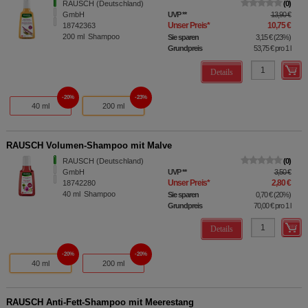
RAUSCH (Deutschland)
0
GmbH
UVP
**
13,90 €
Unser Preis
*
10,75 €
18742363
200
ml
Shampoo
Sie sparen
3,15 €
(
23%
)
Grundpreis
53,75 €
pro 1 l
Details
20%
23%
40 ml
200 ml
RAUSCH Volumen-Shampoo mit Malve
RAUSCH (Deutschland)
0
GmbH
UVP
**
3,50 €
Unser Preis
*
2,80 €
18742280
40
ml
Shampoo
Sie sparen
0,70 €
(
20%
)
Grundpreis
70,00 €
pro 1 l
Details
20%
20%
40 ml
200 ml
RAUSCH Anti-Fett-Shampoo mit Meerestang