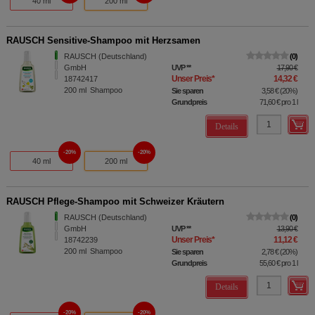
40 ml
200 ml
RAUSCH Sensitive-Shampoo mit Herzsamen
RAUSCH (Deutschland)
0
GmbH
UVP
**
17,90 €
Unser Preis
*
14,32 €
18742417
200
ml
Shampoo
Sie sparen
3,58 €
(
20%
)
Grundpreis
71,60 €
pro 1 l
Details
20%
20%
40 ml
200 ml
RAUSCH Pflege-Shampoo mit Schweizer Kräutern
RAUSCH (Deutschland)
0
GmbH
UVP
**
13,90 €
Unser Preis
*
11,12 €
18742239
200
ml
Shampoo
Sie sparen
2,78 €
(
20%
)
Grundpreis
55,60 €
pro 1 l
Details
20%
20%