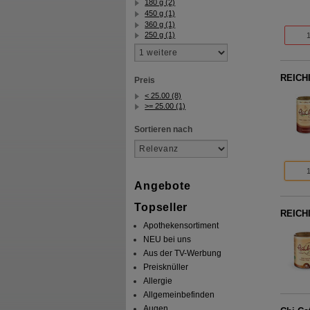
180 g (2)
450 g (1)
360 g (1)
250 g (1)
REICHI
Preis
< 25.00 (8)
>= 25.00 (1)
Sortieren nach
Angebote
Topseller
REICHI
Apothekensortiment
NEU bei uns
Aus der TV-Werbung
Preisknüller
Allergie
Allgemeinbefinden
Augen