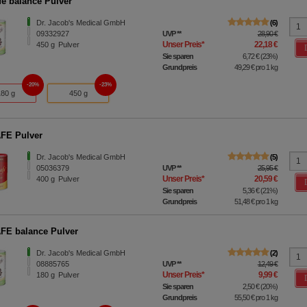
fe balance Pulver
Dr. Jacob's Medical GmbH
6
09332927
UVP
**
28,90 €
Unser Preis
*
22,18 €
450
g
Pulver
Sie sparen
6,72 €
(
23%
)
Grundpreis
49,29 €
pro 1 kg
20%
23%
180 g
450 g
FE Pulver
Dr. Jacob's Medical GmbH
5
05036379
UVP
**
25,95 €
Unser Preis
*
20,59 €
400
g
Pulver
Sie sparen
5,36 €
(
21%
)
Grundpreis
51,48 €
pro 1 kg
FE balance Pulver
Dr. Jacob's Medical GmbH
2
08885765
UVP
**
12,49 €
Unser Preis
*
9,99 €
180
g
Pulver
Sie sparen
2,50 €
(
20%
)
Grundpreis
55,50 €
pro 1 kg