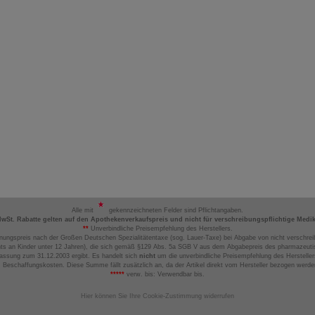
Alle mit
gekennzeichneten Felder sind Pflichtangaben.
MwSt. Rabatte gelten auf den Apothekenverkaufspreis und nicht für verschreibungspflichtige Medi
**
Unverbindliche Preisempfehlung des Herstellers.
nungspreis nach der Großen Deutschen Spezialitätentaxe (sog. Lauer-Taxe) bei Abgabe von nicht verschrei
ts an Kinder unter 12 Jahren), die sich gemäß §129 Abs. 5a SGB V aus dem Abgabepreis des pharmazeutis
assung zum 31.12.2003 ergibt. Es handelt sich
nicht
um die unverbindliche Preisempfehlung des Hersteller
 Beschaffungskosten. Diese Summe fällt zusätzlich an, da der Artikel direkt vom Hersteller bezogen werd
*****
verw. bis: Verwendbar bis.
Hier können Sie Ihre Cookie-Zustimmung widerrufen