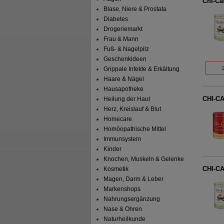
Chi-Ca
Blase, Niere & Prostata
Diabetes
Drogeriemarkt
Frau & Mann
Fuß- & Nagelpilz
Geschenkideen
Grippale Infekte & Erkältung
Haare & Nägel
Hausapotheke
CHI-CA
Heilung der Haut
Herz, Kreislauf & Blut
Homecare
Homöopathische Mittel
Immunsystem
Kinder
Knochen, Muskeln & Gelenke
CHI-CA
Kosmetik
Magen, Darm & Leber
Markenshops
Nahrungsergänzung
Nase & Ohren
Naturheilkunde