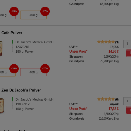
Grundpreis
67,48 €
pro 1 kg
20%
27%
180 g
400 g
 Cafe Pulver
Dr. Jacob's Medical GmbH
3
12379281
UVP
**
17,95 €
Unser Preis
*
14,36 €
180
g
Pulver
Sie sparen
3,59 €
(
20%
)
Grundpreis
79,78 €
pro 1 kg
20%
27%
180 g
400 g
 Zen Dr.Jacob's Pulver
Dr. Jacob's Medical GmbH
6
19059912
UVP
**
21,90 €
Unser Preis
*
17,52 €
150
g
Pulver
Sie sparen
4,38 €
(
20%
)
Grundpreis
116,80 €
pro 1 kg