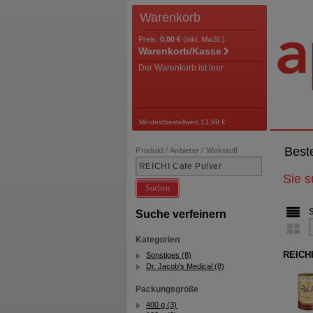
Warenkorb
Preis:
0,00 €
(inkl. MwSt.)
Warenkorb/Kasse
Der Warenkorb ist leer
Mindestbestellwert 13,99 €
Best
Produkt / Anbieter / Wirkstoff
Sie 
Suchen
Suche verfeinern
Kategorien
REICHI
Sonstiges (8)
Dr. Jacob's Medical (8)
Packungsgröße
400 g (3)