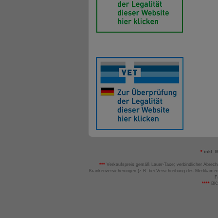
*
inkl. 
***
Verkaufspreis gemäß Lauer-Taxe; verbindlicher Abrech
Krankenversicherungen (z.B. bei Verschreibung des Medikamen
F
****
BK: