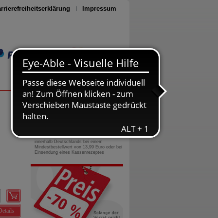
rrierefreiheitserklärung
Impressum
Seite drucken
0800-10 11 422
gebührenfreie Rufnummer
Versandkostenfrei
innerhalb Deutschlands bei einem
Mindestbestellwert von 13,99 Euro oder bei
Einsendung eines Kassenrezeptes
Details