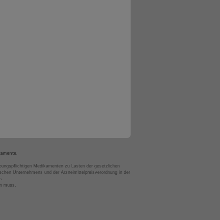
kamente.
bungspflichtigen Medikamenten zu Lasten der gesetzlichen
chen Unternehmens und der Arzneimittelpreisverordnung in der
s.
en muss.