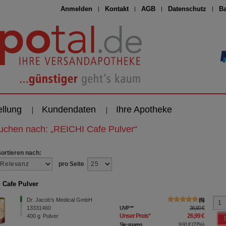
Anmelden
Kontakt
AGB
Datenschutz
Ba
ellung
Kundendaten
Ihre Apotheke
suchen nach:
„
REICHI Cafe Pulver
“
Sortieren nach:
pro Seite
 Cafe Pulver
Dr. Jacob's Medical GmbH
6
13331460
UVP
**
36,90 €
Unser Preis
*
26,99 €
400
g
Pulver
Sie sparen
9,91 €
(
27%
)