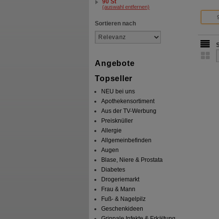
90 St
(auswahl entfernen)
Sortieren nach
Angebote
Topseller
NEU bei uns
Apothekensortiment
Aus der TV-Werbung
Preisknüller
Allergie
Allgemeinbefinden
Augen
Blase, Niere & Prostata
Diabetes
Drogeriemarkt
Frau & Mann
Fuß- & Nagelpilz
Geschenkideen
Grippale Infekte & Erkältung