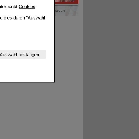
terpunkt
Cookies
.
ie dies durch "Auswahl
nserer Website
Auswahl bestätigen
tet werden kann.
estalten,
rhaltensweisen (z.B.
nisse zugeschrittene
ng unserer Website
uf unserer Website aber
, dass Daten hierfür