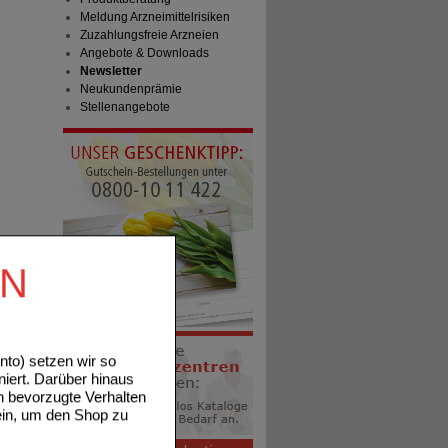
Meldung Arzneimittelrisiken
Zuzahlungsfreie Arzneien
Angebote & Downloads
Newsletter
Neukundenprämie
Stellenangebote
EN
to) setzen wir so
niert. Darüber hinaus
n bevorzugte Verhalten
ein, um den Shop zu