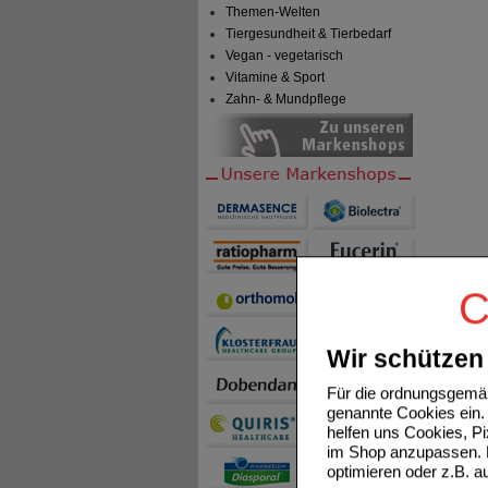
Themen-Welten
Tiergesundheit & Tierbedarf
Vegan - vegetarisch
Vitamine & Sport
Zahn- & Mundpflege
C
Wir schützen 
Für die ordnungsgemäß
genannte Cookies ein. 
helfen uns Cookies, P
im Shop anzupassen. D
optimieren oder z.B. 