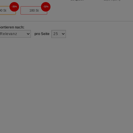
35%
32%
90 St
180 St
Sortieren nach:
pro Seite