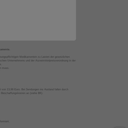
kamente.
bungspflichtigen Medikamenten zu Lasten der gesetzlichen
chen Unternehmens und der Arzneimittelpreisverordnung in der
s.
en muss.
t von 13,99 Euro. Bei Sendungen ins Ausland fallen durch
te Beschaffungskosten an (siehe BK).
ormiert.