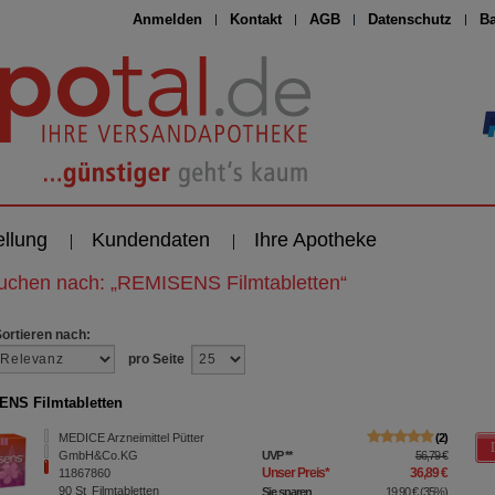
Anmelden
Kontakt
AGB
Datenschutz
Ba
ellung
Kundendaten
Ihre Apotheke
suchen nach:
„
REMISENS Filmtabletten
“
Sortieren nach:
pro Seite
NS Filmtabletten
MEDICE Arzneimittel Pütter
2
GmbH&Co.KG
UVP
**
56,79 €
Unser Preis
*
36,89 €
11867860
90
St
Filmtabletten
Sie sparen
19,90 €
(
35%
)