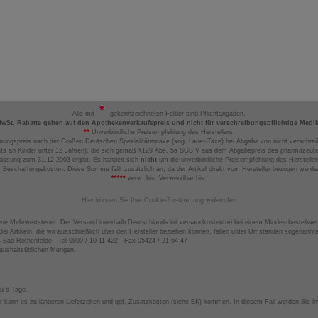
Alle mit
gekennzeichneten Felder sind Pflichtangaben.
MwSt. Rabatte gelten auf den Apothekenverkaufspreis und nicht für verschreibungspflichtige Medi
**
Unverbindliche Preisempfehlung des Herstellers.
nungspreis nach der Großen Deutschen Spezialitätentaxe (sog. Lauer-Taxe) bei Abgabe von nicht verschrei
ts an Kinder unter 12 Jahren), die sich gemäß §129 Abs. 5a SGB V aus dem Abgabepreis des pharmazeutis
assung zum 31.12.2003 ergibt. Es handelt sich
nicht
um die unverbindliche Preisempfehlung des Hersteller
 Beschaffungskosten. Diese Summe fällt zusätzlich an, da der Artikel direkt vom Hersteller bezogen werd
*****
verw. bis: Verwendbar bis.
Hier können Sie Ihre Cookie-Zustimmung widerrufen
ene Mehrwertsteuer. Der Versand innerhalb Deutschlands ist versandkostenfrei bei einem Mindestbestellwer
ei Artikeln, die wir ausschließlich über den Hersteller beziehen können, fallen unter Umständen sogenann
4 Bad Rothenfelde - Tel 0800 / 10 11 422 - Fax 05424 / 21 64 47
haushaltsüblichen Mengen.
zu 6 Tage.
 kann es zu längeren Lieferzeiten und ggf. Zusatzkosten (siehe BK) kommen. In diesem Fall werden Sie inf