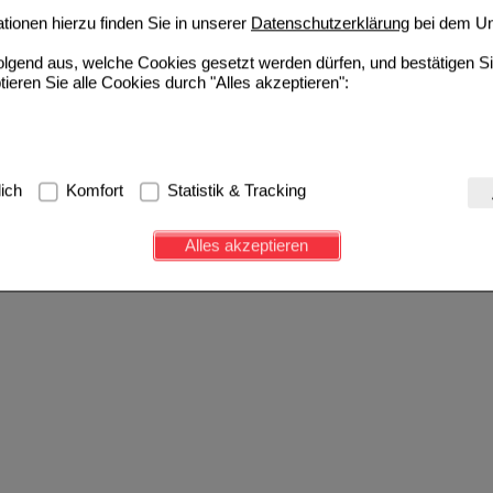
ionen hierzu finden Sie in unserer
Datenschutzerklärung
bei dem Un
folgend aus, welche Cookies gesetzt werden dürfen, und bestätigen S
tieren Sie alle Cookies durch "Alles akzeptieren":
g:
Hierbei handelt es sich um Cookies, die für die Grundfunktionen u
lich
Komfort
Statistik & Tracking
avigation, Warenkorb, Kundenkonto), weshalb auf diese nicht verzich
s werden genutzt um das Einkaufserlebnis noch ansprechender zu g
Alles akzeptieren
e Wiedererkennung des Besuchers oder unsere Seite an bevorzugte Ve
zupassen. Komfort-Cookies ermöglichen es uns auch auf Ihre Bedürf
d unser Partnerprogramm zu betreiben.
ierüber lassen sich Informationen über die Art und Weise der Nutzu
fe wir unsere Website weiter für Sie optimieren können, den Inhalt a
ittseiten möglichst relevant für Sie zu gestalten. Bitte beachten Sie
e z.B. Google oder soziale Medien übertragen werden.