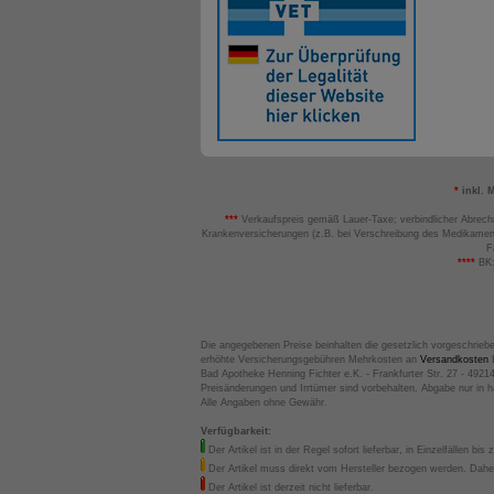
*
inkl. 
***
Verkaufspreis gemäß Lauer-Taxe; verbindlicher Abrech
Krankenversicherungen (z.B. bei Verschreibung des Medikamen
F
****
BK:
Die angegebenen Preise beinhalten die gesetzlich vorgeschrieb
erhöhte Versicherungsgebühren Mehrkosten an
Versandkosten
B
Bad Apotheke Henning Fichter e.K. - Frankfurter Str. 27 - 4921
Preisänderungen und Irrtümer sind vorbehalten. Abgabe nur in 
Alle Angaben ohne Gewähr.
Verfügbarkeit:
Der Artikel ist in der Regel sofort lieferbar, in Einzelfällen bis 
Der Artikel muss direkt vom Hersteller bezogen werden. Daher
Der Artikel ist derzeit nicht lieferbar.