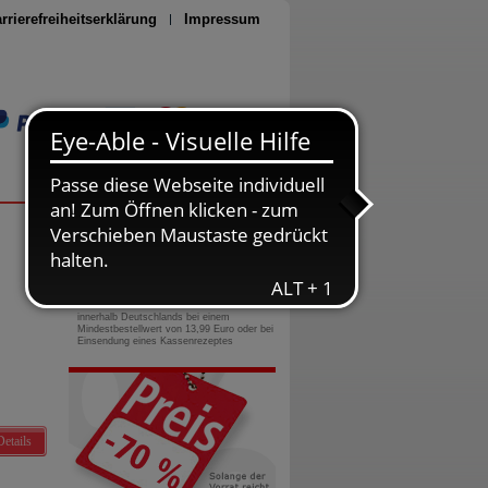
rrierefreiheitserklärung
Impressum
Seite drucken
0800-10 11 422
gebührenfreie Rufnummer
Versandkostenfrei
innerhalb Deutschlands bei einem
Mindestbestellwert von 13,99 Euro oder bei
Einsendung eines Kassenrezeptes
Details