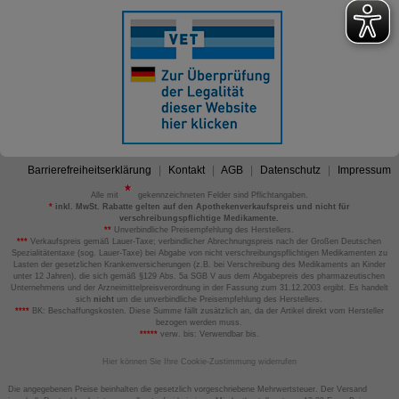
Barrierefreiheitserklärung
Kontakt
AGB
Datenschutz
Impressum
Alle mit
gekennzeichneten Felder sind Pflichtangaben.
*
inkl. MwSt. Rabatte gelten auf den Apothekenverkaufspreis und nicht für
verschreibungspflichtige Medikamente.
**
Unverbindliche Preisempfehlung des Herstellers.
***
Verkaufspreis gemäß Lauer-Taxe; verbindlicher Abrechnungspreis nach der Großen Deutschen
Spezialitätentaxe (sog. Lauer-Taxe) bei Abgabe von nicht verschreibungspflichtigen Medikamenten zu
Lasten der gesetzlichen Krankenversicherungen (z.B. bei Verschreibung des Medikaments an Kinder
unter 12 Jahren), die sich gemäß §129 Abs. 5a SGB V aus dem Abgabepreis des pharmazeutischen
Unternehmens und der Arzneimittelpreisverordnung in der Fassung zum 31.12.2003 ergibt. Es handelt
sich
nicht
um die unverbindliche Preisempfehlung des Herstellers.
****
BK: Beschaffungskosten. Diese Summe fällt zusätzlich an, da der Artikel direkt vom Hersteller
bezogen werden muss.
*****
verw. bis: Verwendbar bis.
Hier können Sie Ihre Cookie-Zustimmung widerrufen
Die angegebenen Preise beinhalten die gesetzlich vorgeschriebene Mehrwertsteuer. Der Versand