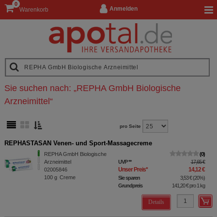
0
Anmelden
Warenkorb
Sie suchen nach:
„
REPHA GmbH Biologische
Arzneimittel
“
pro Seite
REPHASTASAN Venen- und Sport-Massagecreme
REPHA GmbH Biologische
0
Arzneimittel
UVP
**
17,65 €
Unser Preis
*
14,12 €
02005846
100
g
Creme
Sie sparen
3,53 €
(
20%
)
Grundpreis
141,20 €
pro 1 kg
Details