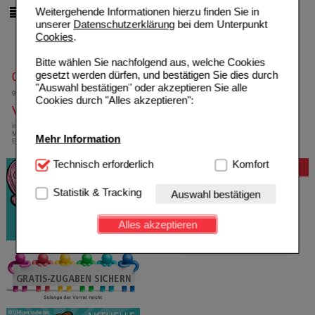
Weitergehende Informationen hierzu finden Sie in
pro Seite
unserer
Datenschutzerklärung
bei dem Unterpunkt
Cookies
.
Bitte wählen Sie nachfolgend aus, welche Cookies
gesetzt werden dürfen, und bestätigen Sie dies durch
0800-10 11 422
"Auswahl bestätigen" oder akzeptieren Sie alle
gebührenfreie Rufnummer
Cookies durch "Alles akzeptieren":
Versandkostenfrei
innerhalb Deutschlands bei einem
Mindestbestellwert von 13,99 Euro oder bei
Mehr Information
Einsendung eines Kassenrezeptes
Technisch Notwendig:
Technisch erforderlich
Hierbei handelt es sich um
Komfort
Bewertung
Cookies, die für die Grundfunktionen unserer
Website notwendig sind (z.B. Navigation, Warenkorb,
Statistik & Tracking
Auswahl bestätigen
Kundenkonto), weshalb auf diese nicht verzichtet
werden kann.
Alles akzeptieren
Komfort:
Diese Cookies werden genutzt um das
Einkaufserlebnis noch ansprechender zu gestalten,
beispielsweise für die Wiedererkennung des
Besuchers oder unsere Seite an bevorzugte
Verhaltensweisen (z.B. Spracheinstellung)
anzupassen. Komfort-Cookies ermöglichen es uns