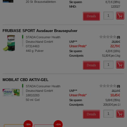
20
St
Brausetabletten
Sie sparen
8,71 €
(
38%
)
MHD:
12/2027
Details
FRUBIASE SPORT Ausdauer Brausepulver
STADA Consumer Health
0
Deutschland GmbH
UVP
**
26,99 €
Unser Preis
*
22,79 €
07314463
440
g
Pulver
Sie sparen
4,20 €
(
16%
)
Grundpreis
51,80 €
pro 1 kg
Details
MOBILAT CBD AKTIV-GEL
STADA Consumer Health
0
Deutschland GmbH
UVP
**
16,14 €
Unser Preis
*
10,45 €
18810283
50
ml
Gel
Sie sparen
5,69 €
(
35%
)
Grundpreis
209,00 €
pro 1 l
Details
35%
41%