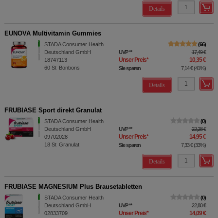
Details
EUNOVA Multivitamin Gummies
STADA Consumer Health
66
Deutschland GmbH
UVP
**
17,49 €
Unser Preis
*
10,35 €
18747113
60
St
Bonbons
Sie sparen
7,14 €
(
41%
)
Details
FRUBIASE Sport direkt Granulat
STADA Consumer Health
0
Deutschland GmbH
UVP
**
22,28 €
Unser Preis
*
14,95 €
09702028
18
St
Granulat
Sie sparen
7,33 €
(
33%
)
Details
FRUBIASE MAGNESIUM Plus Brausetabletten
STADA Consumer Health
0
Deutschland GmbH
UVP
**
22,80 €
Unser Preis
*
14,09 €
02833709