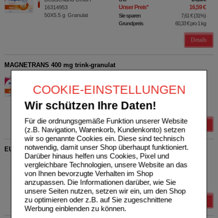
Unser Preis
*
16,59 €
16314953
50X5.5
g
Granulat
Sie sparen
7,61 €
(
31%
)
Grundpreis
60,33 €
pro 1 kg
Details
MAGNETRANS 400 mg trink-granulat
STADA Consumer Health
3
Deutschland GmbH
UVP
**
12,37 €
COOKIE-EINSTELLUNGEN
Unser Preis
*
9,90 €
16314947
20X5.5
g
Granulat
Sie sparen
2,47 €
(
20%
)
Wir schützen Ihre Daten!
Grundpreis
90,00 €
pro 1 kg
Für die ordnungsgemäße Funktion unserer Website
Details
(z.B. Navigation, Warenkorb, Kundenkonto) setzen
wir so genannte Cookies ein. Diese sind technisch
notwendig, damit unser Shop überhaupt funktioniert.
EUNOVA Energie Gummies
Darüber hinaus helfen uns Cookies, Pixel und
STADA Consumer Health
65
vergleichbare Technologien, unsere Website an das
Deutschland GmbH
UVP
**
17,49 €
von Ihnen bevorzugte Verhalten im Shop
Unser Preis
*
9,69 €
18747136
anzupassen. Die Informationen darüber, wie Sie
60
St
Bonbons
Sie sparen
7,80 €
(
45%
)
unsere Seiten nutzen, setzen wir ein, um den Shop
zu optimieren oder z.B. auf Sie zugeschnittene
Details
Werbung einblenden zu können.