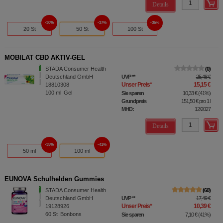
Details
30%
37%
36%
20 St
50 St
100 St
MOBILAT CBD AKTIV-GEL
STADA Consumer Health
0
Deutschland GmbH
UVP
**
25,48 €
Unser Preis
*
15,15 €
18810308
100
ml
Gel
Sie sparen
10,33 €
(
41%
)
Grundpreis
151,50 €
pro 1 l
MHD:
12/2027
Details
35%
41%
50 ml
100 ml
EUNOVA Schulhelden Gummies
STADA Consumer Health
60
Deutschland GmbH
UVP
**
17,49 €
Unser Preis
*
10,39 €
19128926
60
St
Bonbons
Sie sparen
7,10 €
(
41%
)