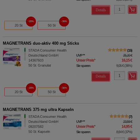
Details
20%
36%
20 St
50 St
MAGNETRANS duo-aktiv 400 mg Sticks
STADA Consumer Health
15
Deutschland GmbH
UVP
**
25,20 €
Unser Preis
*
16,15 €
14367603
50
St
Granulat
Sie sparen
9,05 €
(
36%
)
Details
20%
36%
20 St
50 St
MAGNETRANS 375 mg ultra Kapseln
STADA Consumer Health
7
Deutschland GmbH
UVP
**
23,59 €
Unser Preis
*
14,95 €
09207582
50
St
Kapseln
Sie sparen
8,64 €
(
37%
)