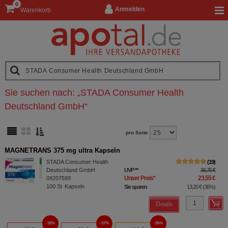
0
Anmelden
Warenkorb
Sie suchen nach:
„
STADA Consumer Health
Deutschland GmbH
“
pro Seite
MAGNETRANS 375 mg ultra Kapseln
STADA Consumer Health
19
Deutschland GmbH
UVP
**
36,75 €
Unser Preis
*
23,55 €
09207599
100
St
Kapseln
Sie sparen
13,20 €
(
36%
)
Details
30%
37%
36%