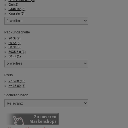
Gel (2)
Granulat (8)
Kapseln (3)
Packungsgröße
20 St (7)
60 St (3)
50 St (3)
50X5.5 g (1)
50 ml (1)
Preis
< 15.00 (13)
>= 15.00 (7)
Sortieren nach