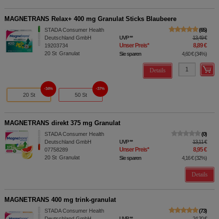
MAGNETRANS Relax+ 400 mg Granulat Sticks Blaubeere
STADA Consumer Health
65
Deutschland GmbH
UVP
**
13,49 €
Unser Preis
*
8,89 €
19203734
20
St
Granulat
Sie sparen
4,60 €
(
34%
)
Details
34%
37%
20 St
50 St
MAGNETRANS direkt 375 mg Granulat
STADA Consumer Health
0
Deutschland GmbH
UVP
**
13,11 €
Unser Preis
*
8,95 €
07758289
20
St
Granulat
Sie sparen
4,16 €
(
32%
)
Details
MAGNETRANS 400 mg trink-granulat
STADA Consumer Health
73
Deutschland GmbH
UVP
**
24,20 €