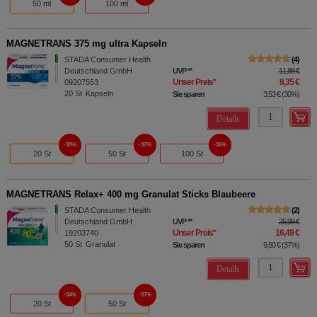
50 ml
100 ml
MAGNETRANS 375 mg ultra Kapseln
STADA Consumer Health
4
Deutschland GmbH
UVP
**
11,88 €
Unser Preis
*
8,35 €
09207553
20
St
Kapseln
Sie sparen
3,53 €
(
30%
)
Details
30%
37%
36%
20 St
50 St
100 St
MAGNETRANS Relax+ 400 mg Granulat Sticks Blaubeere
STADA Consumer Health
2
Deutschland GmbH
UVP
**
25,99 €
Unser Preis
*
16,49 €
19203740
50
St
Granulat
Sie sparen
9,50 €
(
37%
)
Details
34%
37%
20 St
50 St