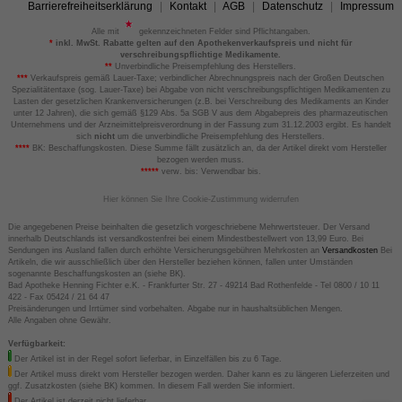
Barrierefreiheitserklärung
Kontakt
AGB
Datenschutz
Impressum
Alle mit
gekennzeichneten Felder sind Pflichtangaben.
*
inkl. MwSt. Rabatte gelten auf den Apothekenverkaufspreis und nicht für
verschreibungspflichtige Medikamente.
**
Unverbindliche Preisempfehlung des Herstellers.
***
Verkaufspreis gemäß Lauer-Taxe; verbindlicher Abrechnungspreis nach der Großen Deutschen
Spezialitätentaxe (sog. Lauer-Taxe) bei Abgabe von nicht verschreibungspflichtigen Medikamenten zu
Lasten der gesetzlichen Krankenversicherungen (z.B. bei Verschreibung des Medikaments an Kinder
unter 12 Jahren), die sich gemäß §129 Abs. 5a SGB V aus dem Abgabepreis des pharmazeutischen
Unternehmens und der Arzneimittelpreisverordnung in der Fassung zum 31.12.2003 ergibt. Es handelt
sich
nicht
um die unverbindliche Preisempfehlung des Herstellers.
****
BK: Beschaffungskosten. Diese Summe fällt zusätzlich an, da der Artikel direkt vom Hersteller
bezogen werden muss.
*****
verw. bis: Verwendbar bis.
Hier können Sie Ihre Cookie-Zustimmung widerrufen
Die angegebenen Preise beinhalten die gesetzlich vorgeschriebene Mehrwertsteuer. Der Versand
innerhalb Deutschlands ist versandkostenfrei bei einem Mindestbestellwert von 13,99 Euro. Bei
Sendungen ins Ausland fallen durch erhöhte Versicherungsgebühren Mehrkosten an
Versandkosten
Bei
Artikeln, die wir ausschließlich über den Hersteller beziehen können, fallen unter Umständen
sogenannte Beschaffungskosten an (siehe BK).
Bad Apotheke Henning Fichter e.K. - Frankfurter Str. 27 - 49214 Bad Rothenfelde - Tel 0800 / 10 11
422 - Fax 05424 / 21 64 47
Preisänderungen und Irrtümer sind vorbehalten. Abgabe nur in haushaltsüblichen Mengen.
Alle Angaben ohne Gewähr.
Verfügbarkeit:
Der Artikel ist in der Regel sofort lieferbar, in Einzelfällen bis zu 6 Tage.
Der Artikel muss direkt vom Hersteller bezogen werden. Daher kann es zu längeren Lieferzeiten und
ggf. Zusatzkosten (siehe BK) kommen. In diesem Fall werden Sie informiert.
Der Artikel ist derzeit nicht lieferbar.