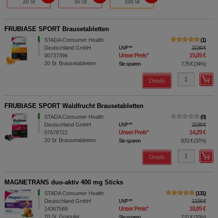
20 St
50 St
100 St
FRUBIASE SPORT Brausetabletten
STADA Consumer Health
1
Deutschland GmbH
UVP
**
22,80 €
Unser Preis
*
15,05 €
00737396
20
St
Brausetabletten
Sie sparen
7,75 €
(
34%
)
Details
FRUBIASE SPORT Waldfrucht Brausetabletten
STADA Consumer Health
0
Deutschland GmbH
UVP
**
22,80 €
Unser Preis
*
14,29 €
07678722
20
St
Brausetabletten
Sie sparen
8,51 €
(
37%
)
Details
MAGNETRANS duo-aktiv 400 mg Sticks
STADA Consumer Health
131
Deutschland GmbH
UVP
**
12,56 €
Unser Preis
*
10,05 €
14367589
20
St
Granulat
Sie sparen
2,51 €
(
20%
)