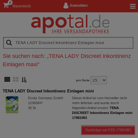
0
Anmelden
Warenkorb
Sie suchen nach:
„
TENA LADY Discreet Inkontinenz
Einlagen maxi
“
pro Seite
TENA LADY Discreet Inkontinenz Einlagen mini
Essity Germany GmbH
Dieser Artikel ist vom Hersteller nicht
12365847
mehr lieferbar und wurde durch
30
St
folgenden Artikel ersetzt:
TENA
DISCREET Inkontinenz Einlagen mini
17981083
.
Nachfolger mit PZN 17981083