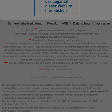
Barrierefreiheitserklärung
Kontakt
AGB
Datenschutz
Impressum
Alle mit
gekennzeichneten Felder sind Pflichtangaben.
*
inkl. MwSt. Rabatte gelten auf den Apothekenverkaufspreis und nicht für
verschreibungspflichtige Medikamente.
**
Unverbindliche Preisempfehlung des Herstellers.
***
Verkaufspreis gemäß Lauer-Taxe; verbindlicher Abrechnungspreis nach der Großen Deutschen
Spezialitätentaxe (sog. Lauer-Taxe) bei Abgabe von nicht verschreibungspflichtigen Medikamenten zu
Lasten der gesetzlichen Krankenversicherungen (z.B. bei Verschreibung des Medikaments an Kinder
unter 12 Jahren), die sich gemäß §129 Abs. 5a SGB V aus dem Abgabepreis des pharmazeutischen
Unternehmens und der Arzneimittelpreisverordnung in der Fassung zum 31.12.2003 ergibt. Es handelt
sich
nicht
um die unverbindliche Preisempfehlung des Herstellers.
****
BK: Beschaffungskosten. Diese Summe fällt zusätzlich an, da der Artikel direkt vom Hersteller
bezogen werden muss.
*****
verw. bis: Verwendbar bis.
Hier können Sie Ihre Cookie-Zustimmung widerrufen
Die angegebenen Preise beinhalten die gesetzlich vorgeschriebene Mehrwertsteuer. Der Versand
innerhalb Deutschlands ist versandkostenfrei bei einem Mindestbestellwert von 13,99 Euro. Bei
Sendungen ins Ausland fallen durch erhöhte Versicherungsgebühren Mehrkosten an
Versandkosten
Bei
Artikeln, die wir ausschließlich über den Hersteller beziehen können, fallen unter Umständen
sogenannte Beschaffungskosten an (siehe BK).
Bad Apotheke Henning Fichter e.K. - Frankfurter Str. 27 - 49214 Bad Rothenfelde - Tel 0800 / 10 11
422 - Fax 05424 / 21 64 47
Preisänderungen und Irrtümer sind vorbehalten. Abgabe nur in haushaltsüblichen Mengen.
Alle Angaben ohne Gewähr.