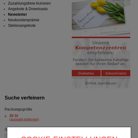
Zuzahlungsfreie Arzneien
Angebote & Downloads
Newsletter
Neukundenprämie
Stellenangebote
Suche verfeinern
Packungsgröße
30 St
(auswahl entfernen)
Sortieren nach