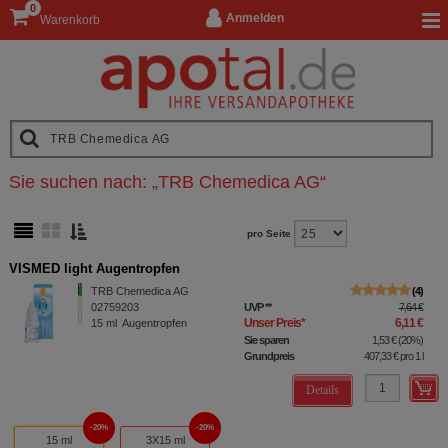
0
Anmelden
Warenkorb
Sie suchen nach:
„
TRB Chemedica AG
“
pro Seite
VISMED light Augentropfen
TRB Chemedica AG
4
02759203
UVP
**
7,64 €
Unser Preis
*
6,11 €
15
ml
Augentropfen
Sie sparen
1,53 €
(
20%
)
Grundpreis
407,33 €
pro 1 l
Details
20%
20%
15 ml
3X15 ml