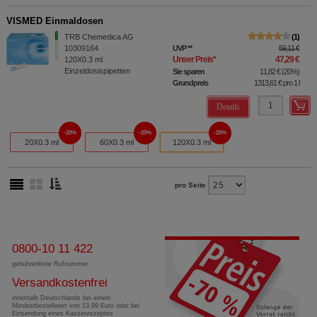
VISMED Einmaldosen
TRB Chemedica AG
1
10309164
UVP
**
59,11 €
Unser Preis
*
47,29 €
120X0.3
ml
Einzeldosispipetten
Sie sparen
11,82 €
(
20%
)
Grundpreis
1313,61 €
pro 1 l
Details
20%
20%
20%
20X0.3 ml
60X0.3 ml
120X0.3 ml
pro Seite
0800-10 11 422
gebührenfreie Rufnummer
Versandkostenfrei
innerhalb Deutschlands bei einem
Mindestbestellwert von 13,99 Euro oder bei
Einsendung eines Kassenrezeptes