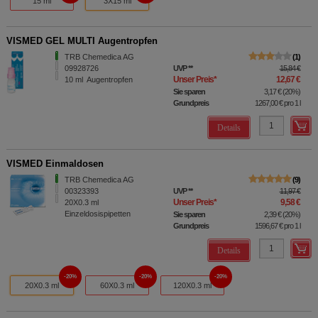
15 ml
3X15 ml
VISMED GEL MULTI Augentropfen
TRB Chemedica AG
1
09928726
UVP
**
15,84 €
Unser Preis
*
12,67 €
10
ml
Augentropfen
Sie sparen
3,17 €
(
20%
)
Grundpreis
1267,00 €
pro 1 l
Details
VISMED Einmaldosen
TRB Chemedica AG
9
00323393
UVP
**
11,97 €
Unser Preis
*
9,58 €
20X0.3
ml
Einzeldosispipetten
Sie sparen
2,39 €
(
20%
)
Grundpreis
1596,67 €
pro 1 l
Details
20%
20%
20%
20X0.3 ml
60X0.3 ml
120X0.3 ml