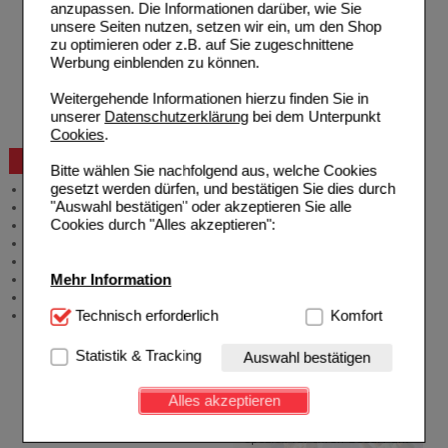
Rezepte einlösen
anzupassen. Die Informationen darüber, wie Sie
Freiumschläge anfordern
unsere Seiten nutzen, setzen wir ein, um den Shop
Freiumschläge downloaden
zu optimieren oder z.B. auf Sie zugeschnittene
Auslandsbestellung
Werbung einblenden zu können.
Reklamation
Widerrufsformular
Weitergehende Informationen hierzu finden Sie in
Problembehebung
unserer
Datenschutzerklärung
bei dem Unterpunkt
Bestellschein
Cookies
.
Beratung und Service
Bitte wählen Sie nachfolgend aus, welche Cookies
gesetzt werden dürfen, und bestätigen Sie dies durch
Allgemeine Information
"Auswahl bestätigen" oder akzeptieren Sie alle
Produktberatung
Cookies durch "Alles akzeptieren":
Meldung Arzneimittelrisiken
Zuzahlungsfreie Arzneien
Angebote & Downloads
Mehr Information
Newsletter
Neukundenprämie
Technisch Notwendig:
Technisch erforderlich
Hierbei handelt es sich um
Komfort
Stellenangebote
Cookies, die für die Grundfunktionen unserer
Website notwendig sind (z.B. Navigation, Warenkorb,
Statistik & Tracking
Auswahl bestätigen
Kundenkonto), weshalb auf diese nicht verzichtet
werden kann.
Alles akzeptieren
Komfort:
Diese Cookies werden genutzt um das
Einkaufserlebnis noch ansprechender zu gestalten,