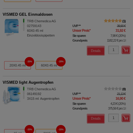
VISMED GEL Einmaldosen
TRB Chemedica AG
1
02759143
UVP
**
39,90 €
Unser Preis
*
31,92 €
60X0.45
ml
Einzeldosispipetten
Sie sparen
7,98 €
(
20%
)
Grundpreis
1182,22 €
pro 1 l
Details
20%
20%
20X0.45 ml
60X0.45 ml
VISMED light Augentropfen
TRB Chemedica AG
0
06149192
UVP
**
21,13 €
Unser Preis
*
16,90 €
3X15
ml
Augentropfen
Sie sparen
4,23 €
(
20%
)
Grundpreis
375,56 €
pro 1 l
Details
20%
20%