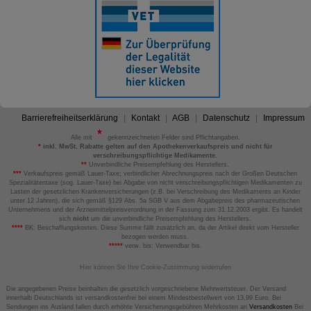
Barrierefreiheitserklärung
Kontakt
AGB
Datenschutz
Impressum
Alle mit
gekennzeichneten Felder sind Pflichtangaben.
*
inkl. MwSt. Rabatte gelten auf den Apothekenverkaufspreis und nicht für
verschreibungspflichtige Medikamente.
**
Unverbindliche Preisempfehlung des Herstellers.
***
Verkaufspreis gemäß Lauer-Taxe; verbindlicher Abrechnungspreis nach der Großen Deutschen
Spezialitätentaxe (sog. Lauer-Taxe) bei Abgabe von nicht verschreibungspflichtigen Medikamenten zu
Lasten der gesetzlichen Krankenversicherungen (z.B. bei Verschreibung des Medikaments an Kinder
unter 12 Jahren), die sich gemäß §129 Abs. 5a SGB V aus dem Abgabepreis des pharmazeutischen
Unternehmens und der Arzneimittelpreisverordnung in der Fassung zum 31.12.2003 ergibt. Es handelt
sich
nicht
um die unverbindliche Preisempfehlung des Herstellers.
****
BK: Beschaffungskosten. Diese Summe fällt zusätzlich an, da der Artikel direkt vom Hersteller
bezogen werden muss.
*****
verw. bis: Verwendbar bis.
Hier können Sie Ihre Cookie-Zustimmung widerrufen
Die angegebenen Preise beinhalten die gesetzlich vorgeschriebene Mehrwertsteuer. Der Versand
innerhalb Deutschlands ist versandkostenfrei bei einem Mindestbestellwert von 13,99 Euro. Bei
Sendungen ins Ausland fallen durch erhöhte Versicherungsgebühren Mehrkosten an
Versandkosten
Bei