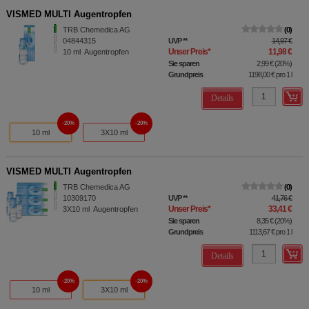
VISMED MULTI Augentropfen
TRB Chemedica AG
0
04844315
UVP
**
14,97 €
Unser Preis
*
11,98 €
10
ml
Augentropfen
Sie sparen
2,99 €
(
20%
)
Grundpreis
1198,00 €
pro 1 l
Details
20%
20%
10 ml
3X10 ml
VISMED MULTI Augentropfen
TRB Chemedica AG
0
10309170
UVP
**
41,76 €
Unser Preis
*
33,41 €
3X10
ml
Augentropfen
Sie sparen
8,35 €
(
20%
)
Grundpreis
1113,67 €
pro 1 l
Details
20%
20%
10 ml
3X10 ml