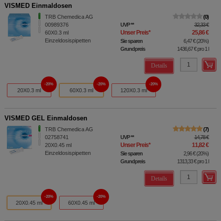
VISMED Einmaldosen
TRB Chemedica AG
0
00989376
UVP
**
32,33 €
Unser Preis
*
25,86 €
60X0.3
ml
Einzeldosispipetten
Sie sparen
6,47 €
(
20%
)
Grundpreis
1436,67 €
pro 1 l
Details
20%
20%
20%
20X0.3 ml
60X0.3 ml
120X0.3 ml
VISMED GEL Einmaldosen
TRB Chemedica AG
7
02758741
UVP
**
14,78 €
Unser Preis
*
11,82 €
20X0.45
ml
Einzeldosispipetten
Sie sparen
2,96 €
(
20%
)
Grundpreis
1313,33 €
pro 1 l
Details
20%
20%
20X0.45 ml
60X0.45 ml