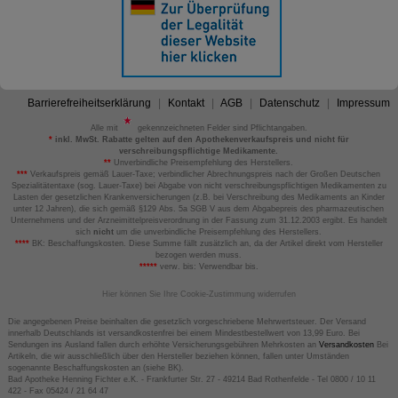
Barrierefreiheitserklärung
Kontakt
AGB
Datenschutz
Impressum
Alle mit
gekennzeichneten Felder sind Pflichtangaben.
*
inkl. MwSt. Rabatte gelten auf den Apothekenverkaufspreis und nicht für
verschreibungspflichtige Medikamente.
**
Unverbindliche Preisempfehlung des Herstellers.
***
Verkaufspreis gemäß Lauer-Taxe; verbindlicher Abrechnungspreis nach der Großen Deutschen
Spezialitätentaxe (sog. Lauer-Taxe) bei Abgabe von nicht verschreibungspflichtigen Medikamenten zu
Lasten der gesetzlichen Krankenversicherungen (z.B. bei Verschreibung des Medikaments an Kinder
unter 12 Jahren), die sich gemäß §129 Abs. 5a SGB V aus dem Abgabepreis des pharmazeutischen
Unternehmens und der Arzneimittelpreisverordnung in der Fassung zum 31.12.2003 ergibt. Es handelt
sich
nicht
um die unverbindliche Preisempfehlung des Herstellers.
****
BK: Beschaffungskosten. Diese Summe fällt zusätzlich an, da der Artikel direkt vom Hersteller
bezogen werden muss.
*****
verw. bis: Verwendbar bis.
Hier können Sie Ihre Cookie-Zustimmung widerrufen
Die angegebenen Preise beinhalten die gesetzlich vorgeschriebene Mehrwertsteuer. Der Versand
innerhalb Deutschlands ist versandkostenfrei bei einem Mindestbestellwert von 13,99 Euro. Bei
Sendungen ins Ausland fallen durch erhöhte Versicherungsgebühren Mehrkosten an
Versandkosten
Bei
Artikeln, die wir ausschließlich über den Hersteller beziehen können, fallen unter Umständen
sogenannte Beschaffungskosten an (siehe BK).
Bad Apotheke Henning Fichter e.K. - Frankfurter Str. 27 - 49214 Bad Rothenfelde - Tel 0800 / 10 11
422 - Fax 05424 / 21 64 47