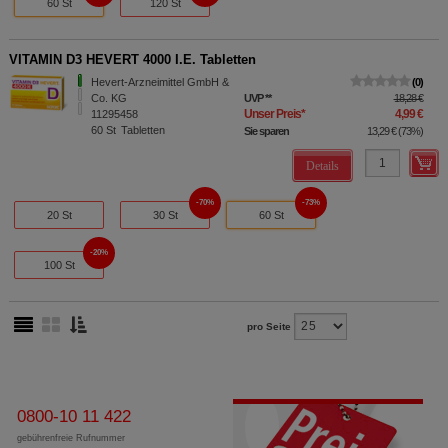
60 St
120 St
VITAMIN D3 HEVERT 4000 I.E. Tabletten
Hevert-Arzneimittel GmbH &
0
Co. KG
UVP
**
18,28 €
Unser Preis
*
4,99 €
11295458
60
St
Tabletten
Sie sparen
13,29 €
(
73%
)
Details
70%
73%
20 St
30 St
60 St
20%
100 St
pro Seite
0800-10 11 422
gebührenfreie Rufnummer