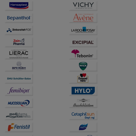
Besuchers oder unsere Seite an bevorzugte
Verhaltensweisen (z.B. Spracheinstellung)
anzupassen. Komfort-Cookies ermöglichen es uns
auch auf Ihre Bedürfnisse zugeschrittene Inhalte
anzuzeigen und unser Partnerprogramm zu
betreiben.
Statistik & Tracking:
Hierüber lassen sich
Informationen über die Art und Weise der Nutzung
unserer Website sammeln, mit deren Hilfe wir unsere
Website weiter für Sie optimieren können, den Inhalt
auf unserer Website aber auch die Werbung auf
Drittseiten möglichst relevant für Sie zu gestalten.
Bitte beachten Sie, dass Daten hierfür teilweise an
Dritte wie z.B. Google oder soziale Medien
übertragen werden.