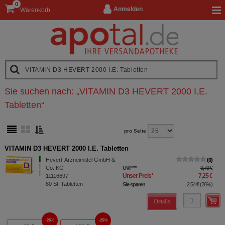
0
Anmelden
Warenkorb
Sie suchen nach:
„
VITAMIN D3 HEVERT 2000 I.E.
Tabletten
“
pro Seite
VITAMIN D3 HEVERT 2000 I.E. Tabletten
Hevert-Arzneimittel GmbH &
0
Co. KG
UVP
**
9,79 €
Unser Preis
*
7,25 €
11116697
60
St
Tabletten
Sie sparen
2,54 €
(
26%
)
Details
26%
25%