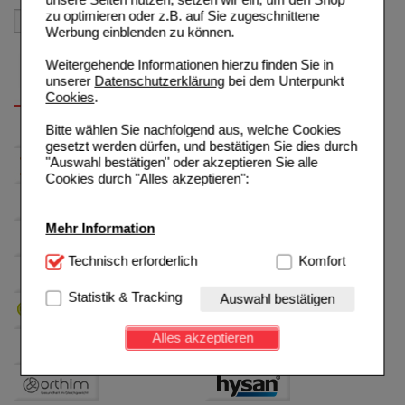
zu optimieren oder z.B. auf Sie zugeschnittene
Werbung einblenden zu können.
Weitergehende Informationen hierzu finden Sie in
unserer
Datenschutzerklärung
bei dem Unterpunkt
Cookies
.
Bitte wählen Sie nachfolgend aus, welche Cookies
gesetzt werden dürfen, und bestätigen Sie dies durch
"Auswahl bestätigen" oder akzeptieren Sie alle
Cookies durch "Alles akzeptieren":
Mehr Information
Technisch Notwendig:
Technisch erforderlich
Hierbei handelt es sich um
Komfort
Cookies, die für die Grundfunktionen unserer
Website notwendig sind (z.B. Navigation, Warenkorb,
Statistik & Tracking
Auswahl bestätigen
Kundenkonto), weshalb auf diese nicht verzichtet
werden kann.
Alles akzeptieren
Komfort:
Diese Cookies werden genutzt um das
Einkaufserlebnis noch ansprechender zu gestalten,
beispielsweise für die Wiedererkennung des