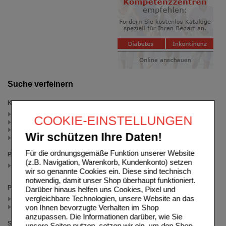
Suche verfeinern
Kategorien
Knochen & Gelenke (2)
COOKIE-EINSTELLUNGEN
Vitamin D (1)
Vitamine - Mineralstoffe (1)
Wir schützen Ihre Daten!
Ernährung (1)
Für die ordnungsgemäße Funktion unserer Website
Packungsgröße
(z.B. Navigation, Warenkorb, Kundenkonto) setzen
60 St
wir so genannte Cookies ein. Diese sind technisch
(auswahl entfernen)
notwendig, damit unser Shop überhaupt funktioniert.
Preis
Darüber hinaus helfen uns Cookies, Pixel und
vergleichbare Technologien, unsere Website an das
< 5.00 (1)
von Ihnen bevorzugte Verhalten im Shop
>= 5.00 (1)
anzupassen. Die Informationen darüber, wie Sie
Sortieren nach
unsere Seiten nutzen, setzen wir ein, um den Shop