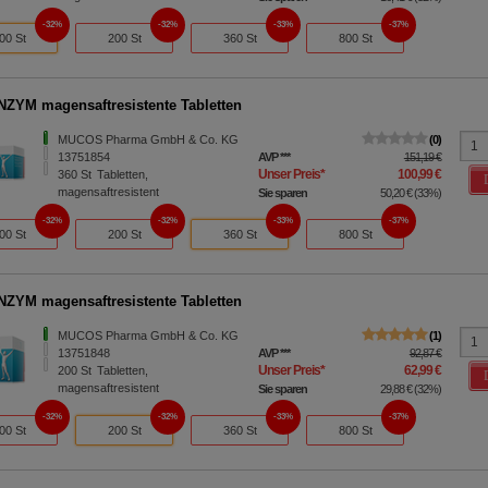
32%
32%
33%
37%
00 St
200 St
360 St
800 St
YM magensaftresistente Tabletten
MUCOS Pharma GmbH & Co. KG
0
13751854
AVP
***
151,19 €
Unser Preis
*
100,99 €
360
St
Tabletten,
magensaftresistent
Sie sparen
50,20 €
(
33%
)
32%
32%
33%
37%
00 St
200 St
360 St
800 St
YM magensaftresistente Tabletten
MUCOS Pharma GmbH & Co. KG
1
13751848
AVP
***
92,87 €
Unser Preis
*
62,99 €
200
St
Tabletten,
magensaftresistent
Sie sparen
29,88 €
(
32%
)
32%
32%
33%
37%
00 St
200 St
360 St
800 St