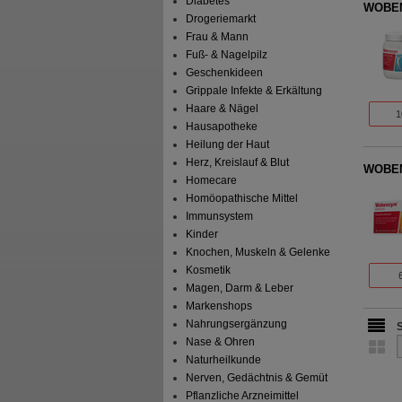
Diabetes
WOBENZ
Drogeriemarkt
Frau & Mann
Fuß- & Nagelpilz
Geschenkideen
Grippale Infekte & Erkältung
Haare & Nägel
1
Hausapotheke
Heilung der Haut
Herz, Kreislauf & Blut
WOBENZ
Homecare
Homöopathische Mittel
Immunsystem
Kinder
Knochen, Muskeln & Gelenke
Kosmetik
Magen, Darm & Leber
Markenshops
Nahrungsergänzung
Nase & Ohren
Naturheilkunde
Nerven, Gedächtnis & Gemüt
Pflanzliche Arzneimittel