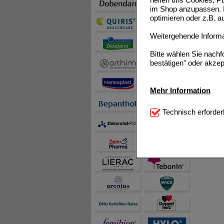
im Shop anzupassen. D
optimieren oder z.B. 
Weitergehende Informat
Bitte wählen Sie nach
bestätigen" oder akzep
Mehr Information
Technisch Notwendi
Technisch erforder
notwendig sind (z.B. N
Komfort:
Diese Cookie
beispielsweise für di
Spracheinstellung) an
Inhalte anzuzeigen un
Statistik & Tracking:
H
sammeln, mit deren Hil
auch die Werbung auf Dr
teilweise an Dritte wi