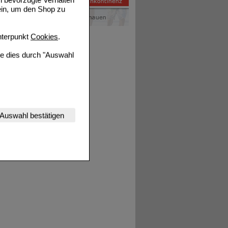
ein, um den Shop zu
terpunkt
Cookies
.
ie dies durch "Auswahl
nserer Website
Auswahl bestätigen
tet werden kann.
estalten,
rhaltensweisen (z.B.
nisse zugeschrittene
ng unserer Website
uf unserer Website aber
, dass Daten hierfür