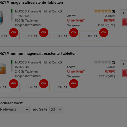
YM magensaftresistente Tabletten
MUCOS Pharma GmbH & Co. KG
1
13751860
AVP
***
299,87 €
Unser Preis
*
187,99 €
800
St
Tabletten,
magensaftresistent
Sie sparen
111,88 €
(
37%
)
32%
32%
33%
37%
00 St
200 St
360 St
800 St
YM immun magensaftresistente Tabletten
MUCOS Pharma GmbH & Co. KG
0
07368648
UVP
**
94,95 €
Unser Preis
*
67,69 €
240
St
Tabletten,
magensaftresistent
Sie sparen
27,26 €
(
29%
)
26%
30%
29%
60 St
120 St
240 St
Sortieren nach:
pro Seite