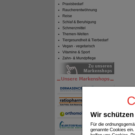
Praxisbedarf
Raucherentwöhnung
Reise
Schlaf & Beruhigung
Schmerzmittel
Themen-Welten
Tiergesundheit & Tierbedarf
Vegan - vegetarisch
Vitamine & Sport
Zahn- & Mundpflege
C
Wir schützen 
Für die ordnungsgemäß
genannte Cookies ein. 
helfen uns Cookies, P