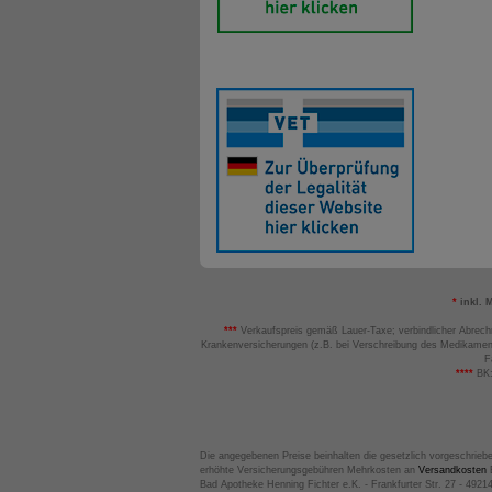
*
inkl. 
***
Verkaufspreis gemäß Lauer-Taxe; verbindlicher Abrech
Krankenversicherungen (z.B. bei Verschreibung des Medikamen
F
****
BK:
Die angegebenen Preise beinhalten die gesetzlich vorgeschrieb
erhöhte Versicherungsgebühren Mehrkosten an
Versandkosten
B
Bad Apotheke Henning Fichter e.K. - Frankfurter Str. 27 - 4921