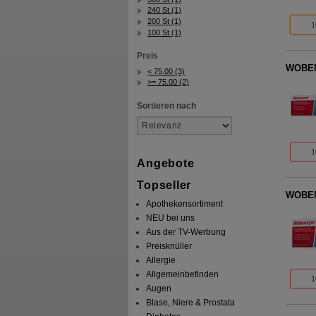
240 St (1)
200 St (1)
1
100 St (1)
Preis
WOBENZ
< 75.00 (3)
>= 75.00 (2)
Sortieren nach
1
Angebote
Topseller
WOBENZ
Apothekensortiment
NEU bei uns
Aus der TV-Werbung
Preisknüller
Allergie
Allgemeinbefinden
1
Augen
Blase, Niere & Prostata