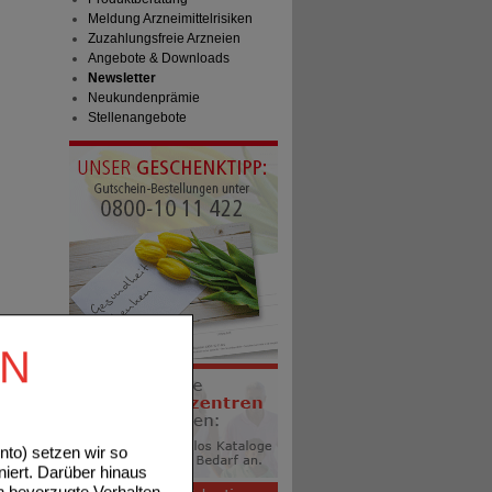
Meldung Arzneimittelrisiken
Zuzahlungsfreie Arzneien
Angebote & Downloads
Newsletter
Neukundenprämie
Stellenangebote
EN
to) setzen wir so
niert. Darüber hinaus
n bevorzugte Verhalten