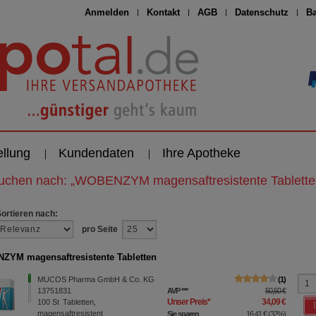
Anmelden
Kontakt
AGB
Datenschutz
Ba
ellung
Kundendaten
Ihre Apotheke
suchen nach:
„
WOBENZYM magensaftresistente Tablette
Sortieren nach:
pro Seite
YM magensaftresistente Tabletten
MUCOS Pharma GmbH & Co. KG
1
13751831
AVP
***
50,50 €
Unser Preis
*
34,09 €
100
St
Tabletten,
magensaftresistent
Sie sparen
16,41 €
(
32%
)