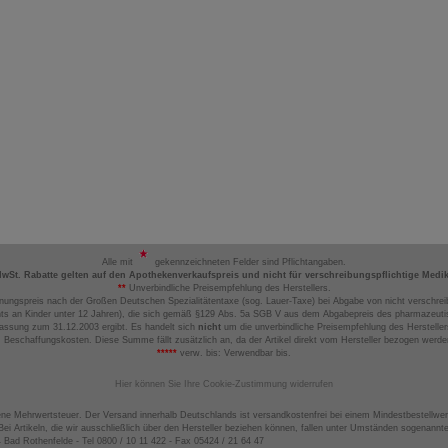
Alle mit
gekennzeichneten Felder sind Pflichtangaben.
MwSt. Rabatte gelten auf den Apothekenverkaufspreis und nicht für verschreibungspflichtige Medi
**
Unverbindliche Preisempfehlung des Herstellers.
nungspreis nach der Großen Deutschen Spezialitätentaxe (sog. Lauer-Taxe) bei Abgabe von nicht verschrei
ts an Kinder unter 12 Jahren), die sich gemäß §129 Abs. 5a SGB V aus dem Abgabepreis des pharmazeutis
assung zum 31.12.2003 ergibt. Es handelt sich
nicht
um die unverbindliche Preisempfehlung des Hersteller
 Beschaffungskosten. Diese Summe fällt zusätzlich an, da der Artikel direkt vom Hersteller bezogen werd
*****
verw. bis: Verwendbar bis.
Hier können Sie Ihre Cookie-Zustimmung widerrufen
ene Mehrwertsteuer. Der Versand innerhalb Deutschlands ist versandkostenfrei bei einem Mindestbestellwer
ei Artikeln, die wir ausschließlich über den Hersteller beziehen können, fallen unter Umständen sogenann
4 Bad Rothenfelde - Tel 0800 / 10 11 422 - Fax 05424 / 21 64 47