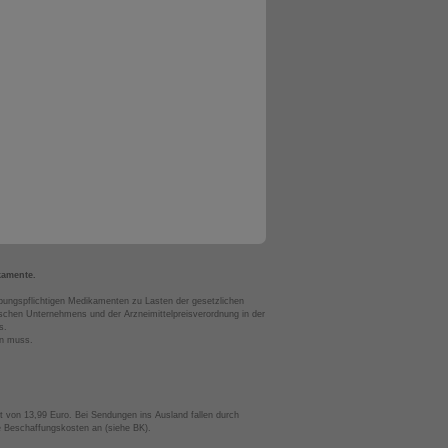
kamente.
bungspflichtigen Medikamenten zu Lasten der gesetzlichen
chen Unternehmens und der Arzneimittelpreisverordnung in der
s.
en muss.
t von 13,99 Euro. Bei Sendungen ins Ausland fallen durch
te Beschaffungskosten an (siehe BK).