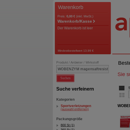
Warenkorb
Preis:
0,00 €
(inkl. MwSt.)
Warenkorb/Kasse
Der Warenkorb ist leer
Mindestbestellwert 13,99 €
Best
Produkt / Anbieter / Wirkstoff
Sie 
Suchen
Suche verfeinern
Kategorien
WOBENZ
Sportverletzungen
(auswahl entfernen)
Packungsgröße
800 St (1)
360 St (1)