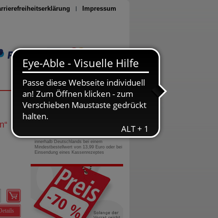
rrierefreiheitserklärung
Impressum
Seite drucken
0800-10 11 422
gebührenfreie Rufnummer
n
“
Versandkostenfrei
innerhalb Deutschlands bei einem
Mindestbestellwert von 13,99 Euro oder bei
Einsendung eines Kassenrezeptes
Details