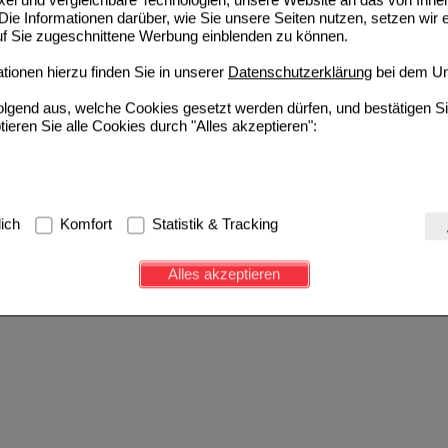
ie Informationen darüber, wie Sie unsere Seiten nutzen, setzen wir 
auf Sie zugeschnittene Werbung einblenden zu können.
ionen hierzu finden Sie in unserer
Datenschutzerklärung
bei dem Un
folgend aus, welche Cookies gesetzt werden dürfen, und bestätigen S
tieren Sie alle Cookies durch "Alles akzeptieren":
g:
Hierbei handelt es sich um Cookies, die für die Grundfunktionen u
lich
Komfort
Statistik & Tracking
avigation, Warenkorb, Kundenkonto), weshalb auf diese nicht verzich
s werden genutzt um das Einkaufserlebnis noch ansprechender zu g
Alles akzeptieren
e Wiedererkennung des Besuchers oder unsere Seite an bevorzugte Ve
zupassen. Komfort-Cookies ermöglichen es uns auch auf Ihre Bedürf
d unser Partnerprogramm zu betreiben.
ierüber lassen sich Informationen über die Art und Weise der Nutzu
fe wir unsere Website weiter für Sie optimieren können, den Inhalt a
ittseiten möglichst relevant für Sie zu gestalten. Bitte beachten Sie
e z.B. Google oder soziale Medien übertragen werden.