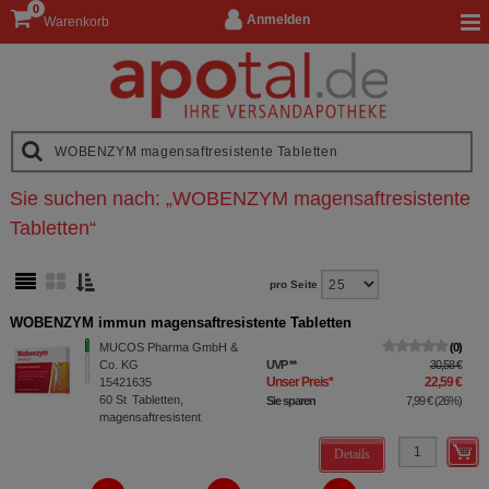
0
Anmelden
Warenkorb
Sie suchen nach:
„
WOBENZYM magensaftresistente
Tabletten
“
pro Seite
WOBENZYM immun magensaftresistente Tabletten
MUCOS Pharma GmbH &
0
Co. KG
UVP
**
30,58 €
Unser Preis
*
22,59 €
15421635
60
St
Tabletten,
Sie sparen
7,99 €
(
26%
)
magensaftresistent
Details