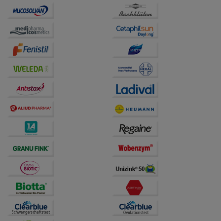
unserer Website sammeln, mit deren Hilfe wir unsere
Website weiter für Sie optimieren können, den Inhalt
auf unserer Website aber auch die Werbung auf
Drittseiten möglichst relevant für Sie zu gestalten.
Bitte beachten Sie, dass Daten hierfür teilweise an
Dritte wie z.B. Google oder soziale Medien
übertragen werden.