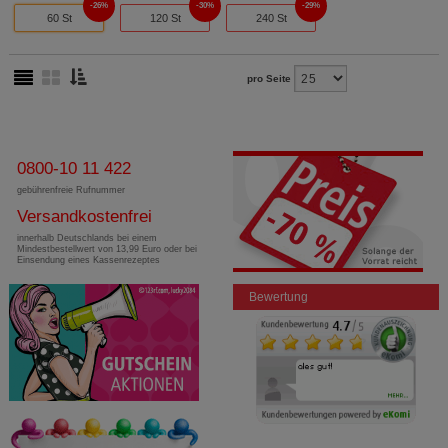
26%
30%
29%
60 St
120 St
240 St
pro Seite
0800-10 11 422
gebührenfreie Rufnummer
Versandkostenfrei
innerhalb Deutschlands bei einem
Mindestbestellwert von 13,99 Euro oder bei
Einsendung eines Kassenrezeptes
Bewertung