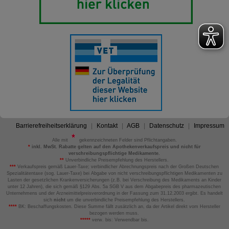
Barrierefreiheitserklärung
Kontakt
AGB
Datenschutz
Impressum
Alle mit
gekennzeichneten Felder sind Pflichtangaben.
*
inkl. MwSt. Rabatte gelten auf den Apothekenverkaufspreis und nicht für
verschreibungspflichtige Medikamente.
**
Unverbindliche Preisempfehlung des Herstellers.
***
Verkaufspreis gemäß Lauer-Taxe; verbindlicher Abrechnungspreis nach der Großen Deutschen
Spezialitätentaxe (sog. Lauer-Taxe) bei Abgabe von nicht verschreibungspflichtigen Medikamenten zu
Lasten der gesetzlichen Krankenversicherungen (z.B. bei Verschreibung des Medikaments an Kinder
unter 12 Jahren), die sich gemäß §129 Abs. 5a SGB V aus dem Abgabepreis des pharmazeutischen
Unternehmens und der Arzneimittelpreisverordnung in der Fassung zum 31.12.2003 ergibt. Es handelt
sich
nicht
um die unverbindliche Preisempfehlung des Herstellers.
****
BK: Beschaffungskosten. Diese Summe fällt zusätzlich an, da der Artikel direkt vom Hersteller
bezogen werden muss.
*****
verw. bis: Verwendbar bis.