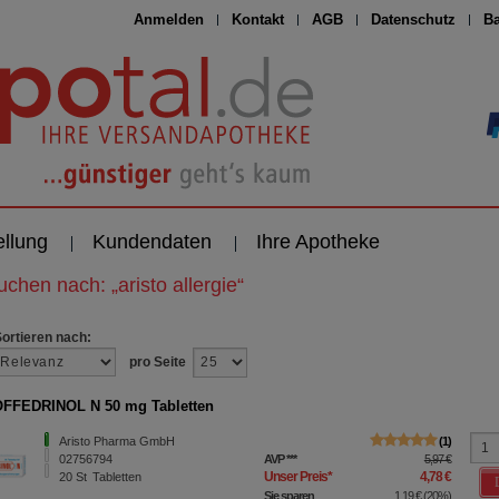
Anmelden
Kontakt
AGB
Datenschutz
Ba
ellung
Kundendaten
Ihre Apotheke
suchen nach:
„
aristo allergie
“
Sortieren nach:
pro Seite
FFEDRINOL N 50 mg Tabletten
Aristo Pharma GmbH
1
02756794
AVP
***
5,97 €
Unser Preis
*
4,78 €
20
St
Tabletten
Sie sparen
1,19 €
(
20%
)