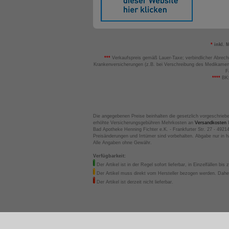
*
inkl. 
***
Verkaufspreis gemäß Lauer-Taxe; verbindlicher Abrech
Krankenversicherungen (z.B. bei Verschreibung des Medikamen
F
****
BK:
Die angegebenen Preise beinhalten die gesetzlich vorgeschrieb
erhöhte Versicherungsgebühren Mehrkosten an
Versandkosten
B
Bad Apotheke Henning Fichter e.K. - Frankfurter Str. 27 - 4921
Preisänderungen und Irrtümer sind vorbehalten. Abgabe nur in 
Alle Angaben ohne Gewähr.
Verfügbarkeit:
Der Artikel ist in der Regel sofort lieferbar, in Einzelfällen bis 
Der Artikel muss direkt vom Hersteller bezogen werden. Daher
Der Artikel ist derzeit nicht lieferbar.