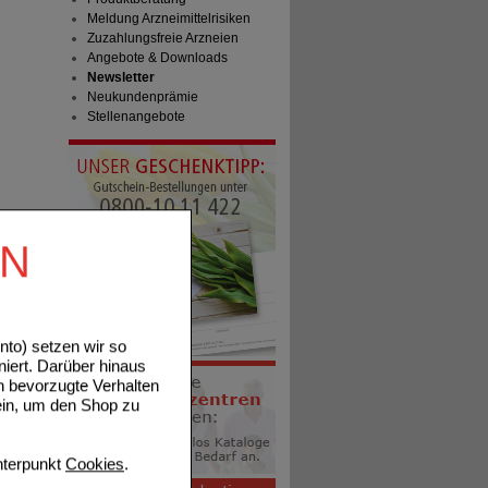
Meldung Arzneimittelrisiken
Zuzahlungsfreie Arzneien
Angebote & Downloads
Newsletter
Neukundenprämie
Stellenangebote
EN
to) setzen wir so
niert. Darüber hinaus
n bevorzugte Verhalten
ein, um den Shop zu
terpunkt
Cookies
.