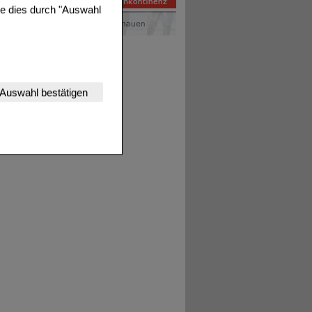
ie dies durch "Auswahl
nserer Website
Auswahl bestätigen
tet werden kann.
estalten,
rhaltensweisen (z.B.
nisse zugeschrittene
ng unserer Website
uf unserer Website aber
, dass Daten hierfür