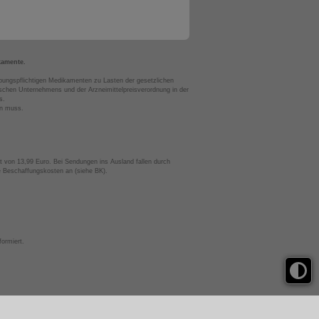
kamente.
bungspflichtigen Medikamenten zu Lasten der gesetzlichen
chen Unternehmens und der Arzneimittelpreisverordnung in der
s.
en muss.
t von 13,99 Euro. Bei Sendungen ins Ausland fallen durch
te Beschaffungskosten an (siehe BK).
ormiert.