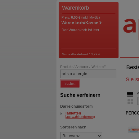
Warenkorb
Preis:
0,00 €
(inkl. MwSt.)
Warenkorb/Kasse
Der Warenkorb ist leer
Mindestbestellwert 13,99 €
Best
Produkt / Anbieter / Wirkstoff
Sie 
Suchen
Suche verfeinern
Darreichungsform
PERCO
Tabletten
(auswahl entfernen)
Sortieren nach