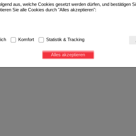
folgend aus, welche Cookies gesetzt werden dürfen, und bestätigen S
tieren Sie alle Cookies durch "Alles akzeptieren":
g:
Hierbei handelt es sich um Cookies, die für die Grundfunktionen u
lich
Komfort
Statistik & Tracking
avigation, Warenkorb, Kundenkonto), weshalb auf diese nicht verzich
s werden genutzt um das Einkaufserlebnis noch ansprechender zu g
Alles akzeptieren
e Wiedererkennung des Besuchers oder unsere Seite an bevorzugte Ve
zupassen. Komfort-Cookies ermöglichen es uns auch auf Ihre Bedürf
d unser Partnerprogramm zu betreiben.
ierüber lassen sich Informationen über die Art und Weise der Nutzu
fe wir unsere Website weiter für Sie optimieren können, den Inhalt a
ittseiten möglichst relevant für Sie zu gestalten. Bitte beachten Sie
e z.B. Google oder soziale Medien übertragen werden.