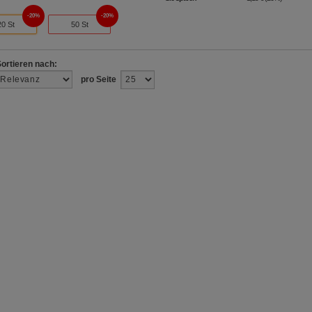
20%
20%
20 St
50 St
Sortieren nach:
pro Seite