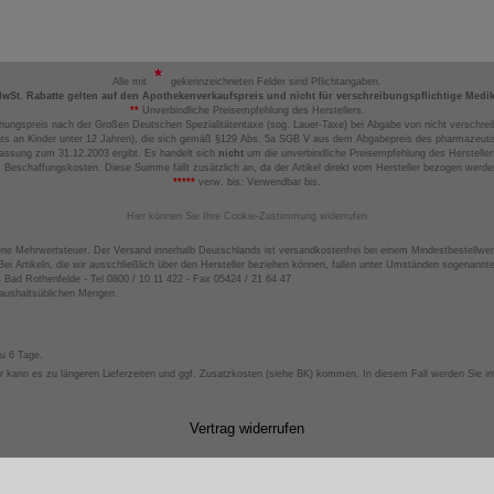
Alle mit
gekennzeichneten Felder sind Pflichtangaben.
MwSt. Rabatte gelten auf den Apothekenverkaufspreis und nicht für verschreibungspflichtige Medi
**
Unverbindliche Preisempfehlung des Herstellers.
nungspreis nach der Großen Deutschen Spezialitätentaxe (sog. Lauer-Taxe) bei Abgabe von nicht verschrei
ts an Kinder unter 12 Jahren), die sich gemäß §129 Abs. 5a SGB V aus dem Abgabepreis des pharmazeutis
assung zum 31.12.2003 ergibt. Es handelt sich
nicht
um die unverbindliche Preisempfehlung des Hersteller
 Beschaffungskosten. Diese Summe fällt zusätzlich an, da der Artikel direkt vom Hersteller bezogen werd
*****
verw. bis: Verwendbar bis.
Hier können Sie Ihre Cookie-Zustimmung widerrufen
ene Mehrwertsteuer. Der Versand innerhalb Deutschlands ist versandkostenfrei bei einem Mindestbestellwer
ei Artikeln, die wir ausschließlich über den Hersteller beziehen können, fallen unter Umständen sogenann
4 Bad Rothenfelde - Tel 0800 / 10 11 422 - Fax 05424 / 21 64 47
haushaltsüblichen Mengen.
zu 6 Tage.
 kann es zu längeren Lieferzeiten und ggf. Zusatzkosten (siehe BK) kommen. In diesem Fall werden Sie inf
Vertrag widerrufen