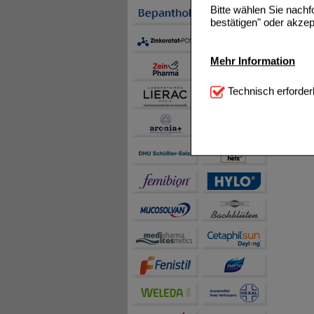
Bitte wählen Sie nach
bestätigen" oder akzep
Mehr Information
Technisch Notwendi
Technisch erforder
notwendig sind (z.B. N
Komfort:
Diese Cookie
beispielsweise für di
Spracheinstellung) an
Inhalte anzuzeigen un
Statistik & Tracking:
H
sammeln, mit deren Hil
auch die Werbung auf Dr
teilweise an Dritte wi