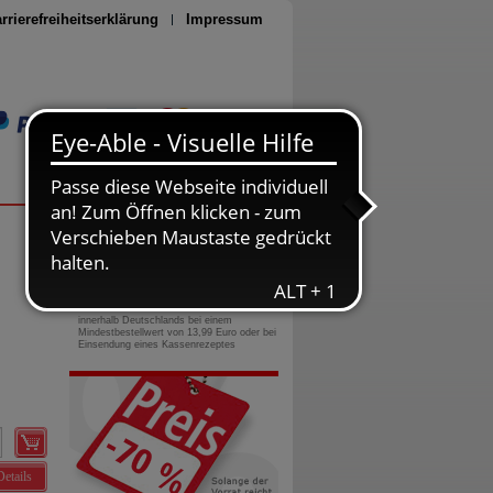
rrierefreiheitserklärung
Impressum
Seite drucken
0800-10 11 422
gebührenfreie Rufnummer
Versandkostenfrei
innerhalb Deutschlands bei einem
Mindestbestellwert von 13,99 Euro oder bei
Einsendung eines Kassenrezeptes
Details