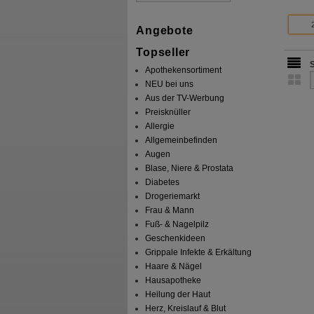
Angebote
Topseller
Apothekensortiment
NEU bei uns
Aus der TV-Werbung
Preisknüller
Allergie
Allgemeinbefinden
Augen
Blase, Niere & Prostata
Diabetes
Drogeriemarkt
Frau & Mann
Fuß- & Nagelpilz
Geschenkideen
Grippale Infekte & Erkältung
Haare & Nägel
Hausapotheke
Heilung der Haut
Herz, Kreislauf & Blut