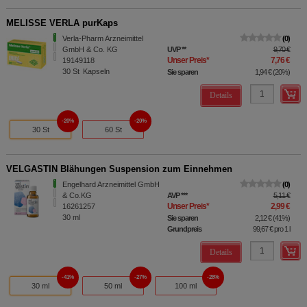
MELISSE VERLA purKaps
Verla-Pharm Arzneimittel
0
GmbH & Co. KG
UVP
**
9,70 €
Unser Preis
*
7,76 €
19149118
30
St
Kapseln
Sie sparen
1,94 €
(
20%
)
Details
20%
20%
30 St
60 St
VELGASTIN Blähungen Suspension zum Einnehmen
Engelhard Arzneimittel GmbH
0
& Co.KG
AVP
***
5,11 €
Unser Preis
*
2,99 €
16261257
30
ml
Sie sparen
2,12 €
(
41%
)
Grundpreis
99,67 €
pro 1 l
Details
41%
27%
28%
30 ml
50 ml
100 ml