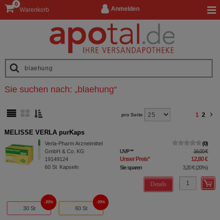
0
Anmelden
Warenkorb
Sie suchen nach:
„
blaehung
“
1
2
pro Seite
MELISSE VERLA purKaps
Verla-Pharm Arzneimittel
0
GmbH & Co. KG
UVP
**
16,00 €
Unser Preis
*
12,80 €
19149124
60
St
Kapseln
Sie sparen
3,20 €
(
20%
)
Details
20%
20%
30 St
60 St