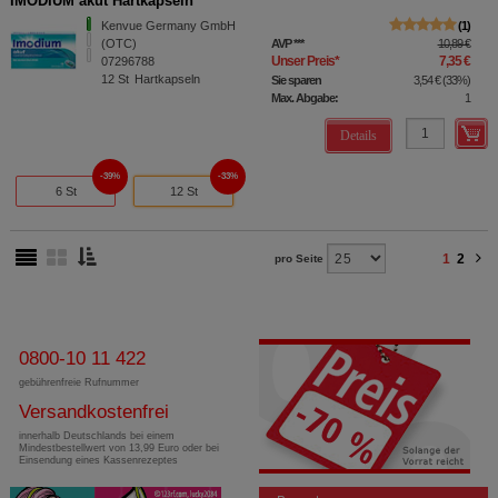
IMODIUM akut Hartkapseln
Kenvue Germany GmbH
1
(OTC)
AVP
***
10,89 €
Unser Preis
*
7,35 €
07296788
12
St
Hartkapseln
Sie sparen
3,54 €
(
33%
)
Max. Abgabe:
1
Details
39%
33%
6 St
12 St
1
2
pro Seite
0800-10 11 422
gebührenfreie Rufnummer
Versandkostenfrei
innerhalb Deutschlands bei einem
Mindestbestellwert von 13,99 Euro oder bei
Einsendung eines Kassenrezeptes