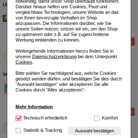
notwendig, damit unser Shop überhaupt funktioniert.
LEFAX Kautabletten
Darüber hinaus helfen uns Cookies, Pixel und
vergleichbare Technologien, unsere Website an das
Bayer Vital GmbH
20
02487940
AVP
***
7,69 €
von Ihnen bevorzugte Verhalten im Shop
Unser Preis
*
5,35 €
20
St
Kautabletten
anzupassen. Die Informationen darüber, wie Sie
Sie sparen
2,34 €
(
30%
)
unsere Seiten nutzen, setzen wir ein, um den Shop
verw. bis*****:
03/2028
zu optimieren oder z.B. auf Sie zugeschnittene
Werbung einblenden zu können.
Details
Weitergehende Informationen hierzu finden Sie in
30%
37%
32%
unserer
Datenschutzerklärung
bei dem Unterpunkt
20 St
50 St
100 St
Cookies
.
Bitte wählen Sie nachfolgend aus, welche Cookies
TANNACOMP Filmtabletten
gesetzt werden dürfen, und bestätigen Sie dies durch
MEDICE Arzneimittel Pütter
2
"Auswahl bestätigen" oder akzeptieren Sie alle
GmbH&Co.KG
AVP
***
34,84 €
Cookies durch "Alles akzeptieren":
Unser Preis
*
22,35 €
01900349
50
St
Filmtabletten
Sie sparen
12,49 €
(
36%
)
Max. Abgabe:
2
Mehr Information
Details
Technisch Notwendig:
Technisch erforderlich
Hierbei handelt es sich um
Komfort
Cookies, die für die Grundfunktionen unserer
20%
36%
20 St
50 St
Website notwendig sind (z.B. Navigation, Warenkorb,
Statistik & Tracking
Auswahl bestätigen
Kundenkonto), weshalb auf diese nicht verzichtet