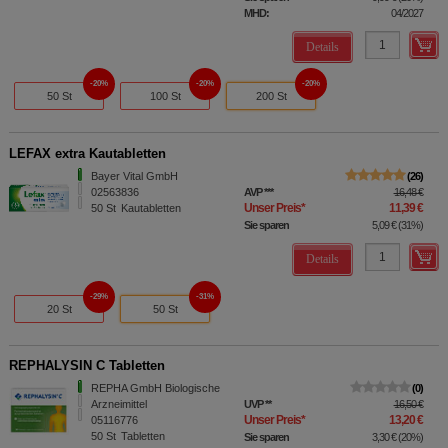
MHD:
04/2027
Details
20%
20%
20%
50 St
100 St
200 St
LEFAX extra Kautabletten
Bayer Vital GmbH
26
02563836
AVP
***
16,48 €
Unser Preis
*
11,39 €
50
St
Kautabletten
Sie sparen
5,09 €
(
31%
)
Details
29%
31%
20 St
50 St
REPHALYSIN C Tabletten
REPHA GmbH Biologische
0
Arzneimittel
UVP
**
16,50 €
Unser Preis
*
13,20 €
05116776
50
St
Tabletten
Sie sparen
3,30 €
(
20%
)