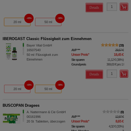
Details
43%
38%
20 ml
50 ml
IBEROGAST Classic Flüssigkeit zum Einnehmen
Bayer Vital GmbH
33
16507540
AVP
***
29,57 €
Unser Preis
*
18,45 €
50
ml
Flüssigkeit zum
Einnehmen
Sie sparen
11,12 €
(
38%
)
Grundpreis
369,00 €
pro 1 l
Details
43%
38%
20 ml
50 ml
BUSCOPAN Dragees
A. Nattermann & Cie GmbH
0
00161996
AVP
***
12,97 €
Unser Preis
*
8,65 €
20
St
Tabletten, überzogen
Sie sparen
4,32 €
(
33%
)