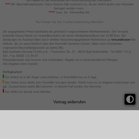
sich
nicht
um die unverbindliche Preisempfehlung des Herstellers.
****
BK: Beschaffungskosten. Diese Summe fällt zusätzlich an, da der Artikel direkt vom Hersteller
bezogen werden muss.
*****
verw. bis: Verwendbar bis.
Hier können Sie Ihre Cookie-Zustimmung widerrufen
Die angegebenen Preise beinhalten die gesetzlich vorgeschriebene Mehrwertsteuer. Der Versand
innerhalb Deutschlands ist versandkostenfrei bei einem Mindestbestellwert von 13,99 Euro. Bei
Sendungen ins Ausland fallen durch erhöhte Versicherungsgebühren Mehrkosten an
Versandkosten
Bei
Artikeln, die wir ausschließlich über den Hersteller beziehen können, fallen unter Umständen
sogenannte Beschaffungskosten an (siehe BK).
Bad Apotheke Henning Fichter e.K. - Frankfurter Str. 27 - 49214 Bad Rothenfelde - Tel 0800 / 10 11
422 - Fax 05424 / 21 64 47
Preisänderungen und Irrtümer sind vorbehalten. Abgabe nur in haushaltsüblichen Mengen.
Alle Angaben ohne Gewähr.
Verfügbarkeit:
Der Artikel ist in der Regel sofort lieferbar, in Einzelfällen bis zu 6 Tage.
Der Artikel muss direkt vom Hersteller bezogen werden. Daher kann es zu längeren Lieferzeiten und
ggf. Zusatzkosten (siehe BK) kommen. In diesem Fall werden Sie informiert.
Der Artikel ist derzeit nicht lieferbar.
Vertrag widerrufen