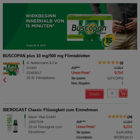
BUSCOPAN plus 10 mg/500 mg Filmtabletten
A. Nattermann & Cie
2
GmbH
AVP
***
14,86 €
Unser Preis
*
9,79 €
02483617
20
St
Filmtabletten
Sie sparen
5,07 €
(
34%
)
Max. Abgabe:
1
Details
IBEROGAST Classic Flüssigkeit zum Einnehmen
Bayer Vital GmbH
24
16507534
AVP
***
14,29 €
Unser Preis
*
8,15 €
20
ml
Flüssigkeit zum
Einnehmen
Sie sparen
6,14 €
(
43%
)
Grundpreis
407,50 €
pro 1 l