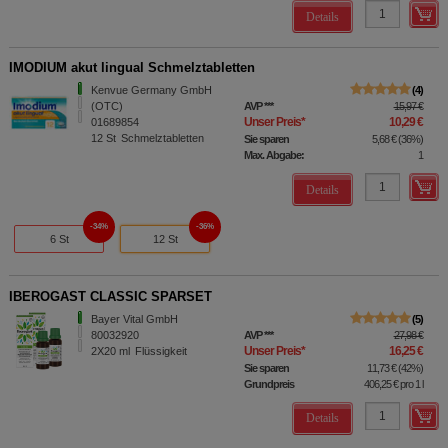
Details
IMODIUM akut lingual Schmelztabletten
Kenvue Germany GmbH
4
(OTC)
AVP
***
15,97 €
Unser Preis
*
10,29 €
01689854
12
St
Schmelztabletten
Sie sparen
5,68 €
(
36%
)
Max. Abgabe:
1
Details
34%
36%
6 St
12 St
IBEROGAST CLASSIC SPARSET
Bayer Vital GmbH
5
80032920
AVP
***
27,98 €
Unser Preis
*
16,25 €
2X20
ml
Flüssigkeit
Sie sparen
11,73 €
(
42%
)
Grundpreis
406,25 €
pro 1 l
Details