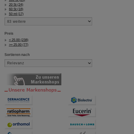
20 St (24)
60 St (18)
50 ml (17)
Preis
< 25.00 (238)
>= 25.00 (77)
Sortieren nach