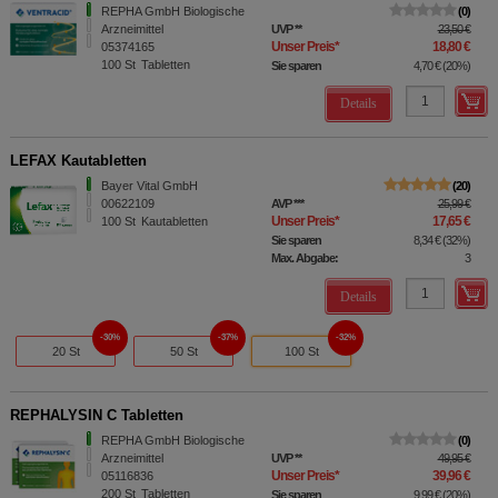
REPHA GmbH Biologische
0
Arzneimittel
UVP
**
23,50 €
Unser Preis
*
18,80 €
05374165
100
St
Tabletten
Sie sparen
4,70 €
(
20%
)
Details
LEFAX Kautabletten
Bayer Vital GmbH
20
00622109
AVP
***
25,99 €
Unser Preis
*
17,65 €
100
St
Kautabletten
Sie sparen
8,34 €
(
32%
)
Max. Abgabe:
3
Details
30%
37%
32%
20 St
50 St
100 St
REPHALYSIN C Tabletten
REPHA GmbH Biologische
0
Arzneimittel
UVP
**
49,95 €
Unser Preis
*
39,96 €
05116836
200
St
Tabletten
Sie sparen
9,99 €
(
20%
)