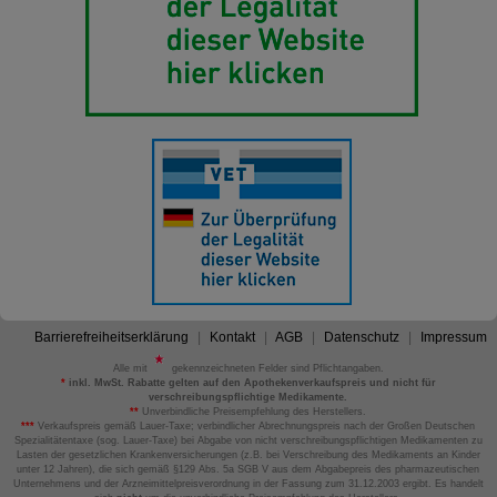
Barrierefreiheitserklärung
Kontakt
AGB
Datenschutz
Impressum
Alle mit
gekennzeichneten Felder sind Pflichtangaben.
*
inkl. MwSt. Rabatte gelten auf den Apothekenverkaufspreis und nicht für
verschreibungspflichtige Medikamente.
**
Unverbindliche Preisempfehlung des Herstellers.
***
Verkaufspreis gemäß Lauer-Taxe; verbindlicher Abrechnungspreis nach der Großen Deutschen
Spezialitätentaxe (sog. Lauer-Taxe) bei Abgabe von nicht verschreibungspflichtigen Medikamenten zu
Lasten der gesetzlichen Krankenversicherungen (z.B. bei Verschreibung des Medikaments an Kinder
unter 12 Jahren), die sich gemäß §129 Abs. 5a SGB V aus dem Abgabepreis des pharmazeutischen
Unternehmens und der Arzneimittelpreisverordnung in der Fassung zum 31.12.2003 ergibt. Es handelt