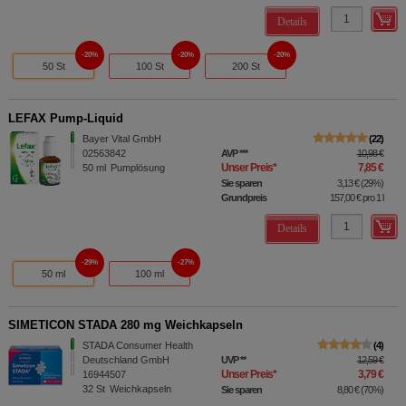
Details
20%
20%
20%
50 St
100 St
200 St
LEFAX Pump-Liquid
Bayer Vital GmbH
22
02563842
AVP
***
10,98 €
Unser Preis
*
7,85 €
50
ml
Pumplösung
Sie sparen
3,13 €
(
29%
)
Grundpreis
157,00 €
pro 1 l
Details
29%
27%
50 ml
100 ml
SIMETICON STADA 280 mg Weichkapseln
STADA Consumer Health
4
Deutschland GmbH
UVP
**
12,59 €
Unser Preis
*
3,79 €
16944507
32
St
Weichkapseln
Sie sparen
8,80 €
(
70%
)