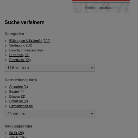
Suche verfeinern
Kategorien
Blähungen & Krämpfe (124)
Verdauung (58)
Bauchschmerzen (49)
Durchfall (37)
Reizdarm (35)
Darreichungsform
Ampullen (1)
Beutel (4)
Dilution (2)
Emulsion (2)
Filmtabletten (8)
Packungsgröße
50 St (25)
100 St (25)