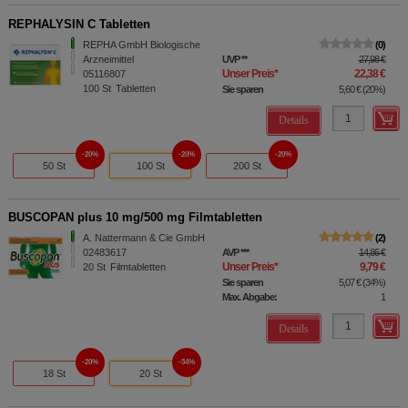
REPHALYSIN C Tabletten
REPHA GmbH Biologische
0
Arzneimittel
UVP
**
27,98 €
Unser Preis
*
22,38 €
05116807
100
St
Tabletten
Sie sparen
5,60 €
(
20%
)
Details
20%
20%
20%
50 St
100 St
200 St
BUSCOPAN plus 10 mg/500 mg Filmtabletten
A. Nattermann & Cie GmbH
2
02483617
AVP
***
14,86 €
Unser Preis
*
9,79 €
20
St
Filmtabletten
Sie sparen
5,07 €
(
34%
)
Max. Abgabe:
1
Details
20%
34%
18 St
20 St