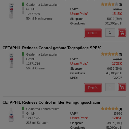
Galderma Laboratorium
2
GmbH
UVP
**
20,95 €
Unser Preis
*
15,15 €
12477569
50
ml
Nachtcreme
Sie sparen
5,80 €
(
28%
)
Grundpreis
303,00 €
pro 1 l
Details
CETAPHIL Redness Control getönte Tagespflege SPF30
Galderma Laboratorium
4
GmbH
UVP
**
23,95 €
Unser Preis
*
17,33 €
12671716
50
ml
Creme
Sie sparen
6,62 €
(
28%
)
Grundpreis
346,60 €
pro 1 l
MHD:
02/2027
Details
CETAPHIL Redness Control milder Reinigungsschaum
Galderma Laboratorium
1
GmbH
UVP
**
15,95 €
Unser Preis
*
12,05 €
12477575
236
ml
Schaum
Sie sparen
3,90 €
(
24%
)
Grundpreis
51,06 €
pro 1 l