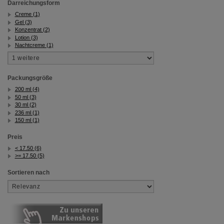
auch auf Ihre Bedürfnisse zugeschrittene Inhalte
Darreichungsform
anzuzeigen und unser Partnerprogramm zu
Creme (1)
betreiben.
Gel (3)
Konzentrat (2)
Lotion (3)
Statistik & Tracking:
Hierüber lassen sich
Nachtcreme (1)
Informationen über die Art und Weise der Nutzung
unserer Website sammeln, mit deren Hilfe wir unsere
Website weiter für Sie optimieren können, den Inhalt
auf unserer Website aber auch die Werbung auf
Packungsgröße
Drittseiten möglichst relevant für Sie zu gestalten.
200 ml (4)
Bitte beachten Sie, dass Daten hierfür teilweise an
50 ml (3)
Dritte wie z.B. Google oder soziale Medien
30 ml (2)
übertragen werden.
236 ml (1)
150 ml (1)
Preis
< 17.50 (6)
>= 17.50 (5)
Sortieren nach