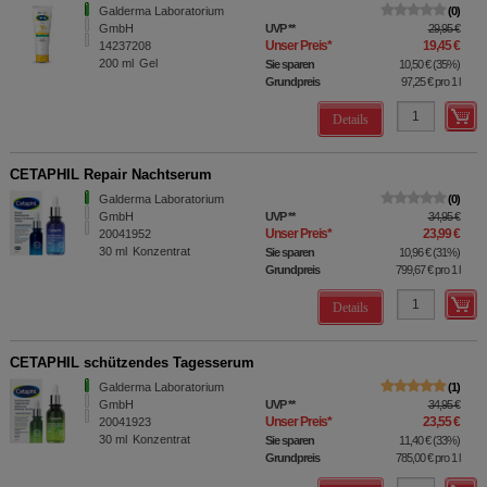
Galderma Laboratorium
0
GmbH
UVP
**
29,95 €
Unser Preis
*
19,45 €
14237208
200
ml
Gel
Sie sparen
10,50 €
(
35%
)
Grundpreis
97,25 €
pro 1 l
Details
CETAPHIL Repair Nachtserum
Galderma Laboratorium
0
GmbH
UVP
**
34,95 €
Unser Preis
*
23,99 €
20041952
30
ml
Konzentrat
Sie sparen
10,96 €
(
31%
)
Grundpreis
799,67 €
pro 1 l
Details
CETAPHIL schützendes Tagesserum
Galderma Laboratorium
1
GmbH
UVP
**
34,95 €
Unser Preis
*
23,55 €
20041923
30
ml
Konzentrat
Sie sparen
11,40 €
(
33%
)
Grundpreis
785,00 €
pro 1 l