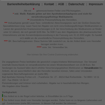
Barrierefreiheitserklärung
Kontakt
AGB
Datenschutz
Impressum
Alle mit
gekennzeichneten Felder sind Pflichtangaben.
*
inkl. MwSt. Rabatte gelten auf den Apothekenverkaufspreis und nicht für
verschreibungspflichtige Medikamente.
**
Unverbindliche Preisempfehlung des Herstellers.
***
Verkaufspreis gemäß Lauer-Taxe; verbindlicher Abrechnungspreis nach der Großen Deutschen
Spezialitätentaxe (sog. Lauer-Taxe) bei Abgabe von nicht verschreibungspflichtigen Medikamenten zu
Lasten der gesetzlichen Krankenversicherungen (z.B. bei Verschreibung des Medikaments an Kinder
unter 12 Jahren), die sich gemäß §129 Abs. 5a SGB V aus dem Abgabepreis des pharmazeutischen
Unternehmens und der Arzneimittelpreisverordnung in der Fassung zum 31.12.2003 ergibt. Es handelt
sich
nicht
um die unverbindliche Preisempfehlung des Herstellers.
****
BK: Beschaffungskosten. Diese Summe fällt zusätzlich an, da der Artikel direkt vom Hersteller
bezogen werden muss.
*****
verw. bis: Verwendbar bis.
Hier können Sie Ihre Cookie-Zustimmung widerrufen
Die angegebenen Preise beinhalten die gesetzlich vorgeschriebene Mehrwertsteuer. Der Versand
innerhalb Deutschlands ist versandkostenfrei bei einem Mindestbestellwert von 13,99 Euro. Bei
Sendungen ins Ausland fallen durch erhöhte Versicherungsgebühren Mehrkosten an
Versandkosten
Bei
Artikeln, die wir ausschließlich über den Hersteller beziehen können, fallen unter Umständen
sogenannte Beschaffungskosten an (siehe BK).
Bad Apotheke Henning Fichter e.K. - Frankfurter Str. 27 - 49214 Bad Rothenfelde - Tel 0800 / 10 11
422 - Fax 05424 / 21 64 47
Preisänderungen und Irrtümer sind vorbehalten. Abgabe nur in haushaltsüblichen Mengen.
Alle Angaben ohne Gewähr.
Verfügbarkeit:
Der Artikel ist in der Regel sofort lieferbar, in Einzelfällen bis zu 6 Tage.
Der Artikel muss direkt vom Hersteller bezogen werden. Daher kann es zu längeren Lieferzeiten und
ggf. Zusatzkosten (siehe BK) kommen. In diesem Fall werden Sie informiert.