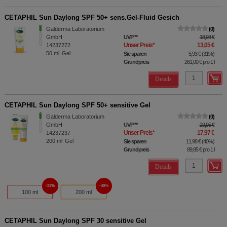
CETAPHIL Sun Daylong SPF 50+ sens.Gel-Fluid Gesich
Galderma Laboratorium
0
GmbH
UVP
**
18,98 €
Unser Preis
*
13,05 €
14237272
50
ml
Gel
Sie sparen
5,93 €
(
31%
)
Grundpreis
261,00 €
pro 1 l
Details
CETAPHIL Sun Daylong SPF 50+ sensitive Gel
Galderma Laboratorium
0
GmbH
UVP
**
29,95 €
Unser Preis
*
17,97 €
14237237
200
ml
Gel
Sie sparen
11,98 €
(
40%
)
Grundpreis
89,85 €
pro 1 l
Details
33%
40%
100 ml
200 ml
CETAPHIL Sun Daylong SPF 30 sensitive Gel