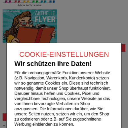
Bestellung
COOKIE-EINSTELLUNGEN
Hilfe zur Anmeldung
Hilfe zum Bestellvorgang
Wir schützen Ihre Daten!
Zahlungsmöglichkeiten
Rezepte einlösen
Für die ordnungsgemäße Funktion unserer Website
Freiumschläge anfordern
(z.B. Navigation, Warenkorb, Kundenkonto) setzen
Freiumschläge downloaden
wir so genannte Cookies ein. Diese sind technisch
Auslandsbestellung
notwendig, damit unser Shop überhaupt funktioniert.
Reklamation
Darüber hinaus helfen uns Cookies, Pixel und
Widerrufsformular
vergleichbare Technologien, unsere Website an das
Problembehebung
von Ihnen bevorzugte Verhalten im Shop
Bestellschein
anzupassen. Die Informationen darüber, wie Sie
unsere Seiten nutzen, setzen wir ein, um den Shop
Beratung und Service
zu optimieren oder z.B. auf Sie zugeschnittene
Werbung einblenden zu können.
Allgemeine Information