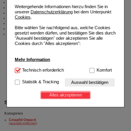
Produktberatung
Weitergehende Informationen hierzu finden Sie in
Meldung Arzneimittelrisiken
unserer
Datenschutzerklärung
bei dem Unterpunkt
Zuzahlungsfreie Arzneien
Cookies
.
Angebote & Downloads
Newsletter
Bitte wählen Sie nachfolgend aus, welche Cookies
Neukundenprämie
gesetzt werden dürfen, und bestätigen Sie dies durch
Stellenangebote
"Auswahl bestätigen" oder akzeptieren Sie alle
Cookies durch "Alles akzeptieren":
Mehr Information
Technisch Notwendig:
Technisch erforderlich
Hierbei handelt es sich um
Komfort
Cookies, die für die Grundfunktionen unserer
Website notwendig sind (z.B. Navigation, Warenkorb,
Statistik & Tracking
Auswahl bestätigen
Kundenkonto), weshalb auf diese nicht verzichtet
werden kann.
Alles akzeptieren
Komfort:
Diese Cookies werden genutzt um das
Suche verfeinern
Einkaufserlebnis noch ansprechender zu gestalten,
beispielsweise für die Wiedererkennung des
Kategorien
Besuchers oder unsere Seite an bevorzugte
Cetaphil Onpack
Verhaltensweisen (z.B. Spracheinstellung)
(auswahl entfernen)
anzupassen. Komfort-Cookies ermöglichen es uns