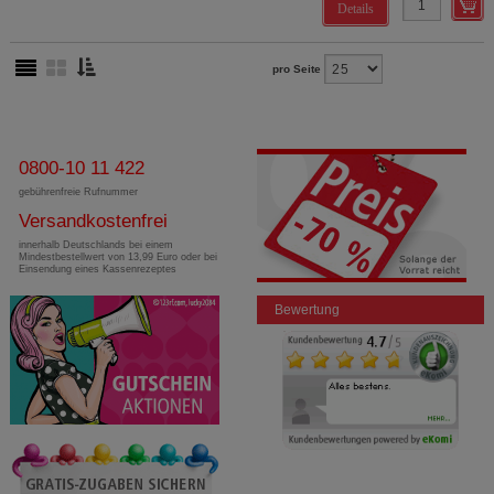
Details
pro Seite
0800-10 11 422
gebührenfreie Rufnummer
Versandkostenfrei
innerhalb Deutschlands bei einem
Mindestbestellwert von 13,99 Euro oder bei
Einsendung eines Kassenrezeptes
Bewertung