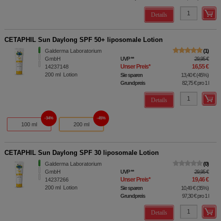
Details
CETAPHIL Sun Daylong SPF 50+ liposomale Lotion
Galderma Laboratorium
1
GmbH
UVP
**
29,95 €
Unser Preis
*
16,55 €
14237148
200
ml
Lotion
Sie sparen
13,40 €
(
45%
)
Grundpreis
82,75 €
pro 1 l
Details
34%
45%
100 ml
200 ml
CETAPHIL Sun Daylong SPF 30 liposomale Lotion
Galderma Laboratorium
0
GmbH
UVP
**
29,95 €
Unser Preis
*
19,46 €
14237266
200
ml
Lotion
Sie sparen
10,49 €
(
35%
)
Grundpreis
97,30 €
pro 1 l
Details