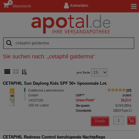
0
Anmelden
Warenkorb
Sie suchen nach:
„
cetaphil galderma
“
pro Seite
CETAPHIL Sun Daylong Kids SPF 50+ liposomale Lot.
Galderma Laboratorium
17
GmbH
UVP
**
24,95 €
Unser Preis
*
16,21 €
14237160
150
ml
Lotion
Sie sparen
8,74 €
(
35%
)
Grundpreis
108,07 €
pro 1 l
Details
CETAPHIL Redness Control beruhigende Nachtpflege