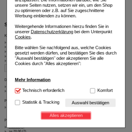
unsere Seiten nutzen, setzen wir ein, um den Shop
zu optimieren oder z.B. auf Sie zugeschnittene
Werbung einblenden zu können.
Suche verfeinern
Weitergehende Informationen hierzu finden Sie in
unserer
Datenschutzerklärung
bei dem Unterpunkt
Kategorien
Cookies
.
Cetaphil Black Week (5)
Cetaphil (4)
Bitte wählen Sie nachfolgend aus, welche Cookies
trockene Haut (3)
gesetzt werden dürfen, und bestätigen Sie dies durch
Urea (2)
"Auswahl bestätigen" oder akzeptieren Sie alle
Excipial (2)
Cookies durch "Alles akzeptieren":
Mehr Information
Darreichungsform
Creme (2)
Technisch Notwendig:
Technisch erforderlich
Hierbei handelt es sich um
Komfort
Lotion (4)
Cookies, die für die Grundfunktionen unserer
Website notwendig sind (z.B. Navigation, Warenkorb,
Packungsgröße
Statistik & Tracking
Auswahl bestätigen
Kundenkonto), weshalb auf diese nicht verzichtet
500 ml
(auswahl entfernen)
werden kann.
Alles akzeptieren
Preis
Komfort:
Diese Cookies werden genutzt um das
< 20.00 (4)
Einkaufserlebnis noch ansprechender zu gestalten,
>= 20.00 (2)