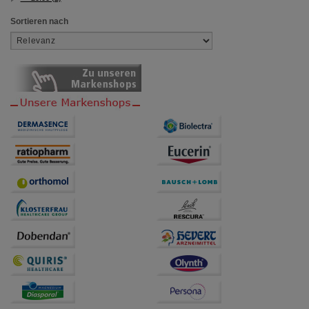
beispielsweise für die Wiedererkennung des
Besuchers oder unsere Seite an bevorzugte
Sortieren nach
Verhaltensweisen (z.B. Spracheinstellung)
anzupassen. Komfort-Cookies ermöglichen es uns
auch auf Ihre Bedürfnisse zugeschrittene Inhalte
anzuzeigen und unser Partnerprogramm zu
betreiben.
Statistik & Tracking:
Hierüber lassen sich
Informationen über die Art und Weise der Nutzung
unserer Website sammeln, mit deren Hilfe wir unsere
Website weiter für Sie optimieren können, den Inhalt
auf unserer Website aber auch die Werbung auf
Drittseiten möglichst relevant für Sie zu gestalten.
Bitte beachten Sie, dass Daten hierfür teilweise an
Dritte wie z.B. Google oder soziale Medien
übertragen werden.