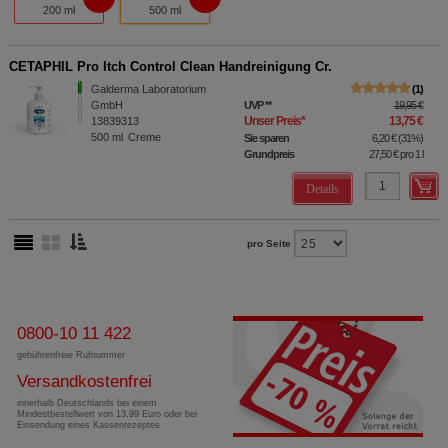
200 ml
500 ml
CETAPHIL Pro Itch Control Clean Handreinigung Cr.
Galderma Laboratorium
1
GmbH
UVP
**
19,95 €
Unser Preis
*
13,75 €
13839313
500
ml
Creme
Sie sparen
6,20 €
(
31%
)
Grundpreis
27,50 €
pro 1 l
Details
pro Seite
0800-10 11 422
gebührenfreie Rufnummer
Versandkostenfrei
innerhalb Deutschlands bei einem
Mindestbestellwert von 13,99 Euro oder bei
Einsendung eines Kassenrezeptes