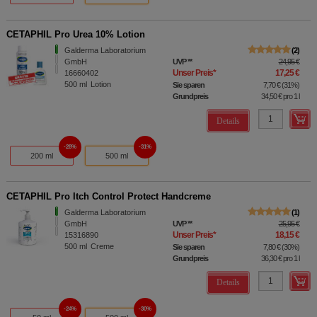
CETAPHIL Pro Urea 10% Lotion
Galderma Laboratorium
2
GmbH
UVP
**
24,95 €
Unser Preis
*
17,25 €
16660402
500
ml
Lotion
Sie sparen
7,70 €
(
31%
)
Grundpreis
34,50 €
pro 1 l
Details
28%
31%
200 ml
500 ml
CETAPHIL Pro Itch Control Protect Handcreme
Galderma Laboratorium
1
GmbH
UVP
**
25,95 €
Unser Preis
*
18,15 €
15316890
500
ml
Creme
Sie sparen
7,80 €
(
30%
)
Grundpreis
36,30 €
pro 1 l
Details
24%
30%