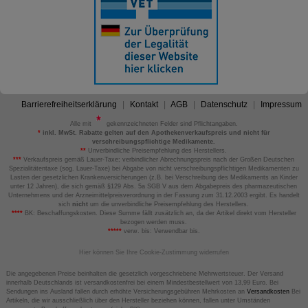
Barrierefreiheitserklärung
Kontakt
AGB
Datenschutz
Impressum
Alle mit
gekennzeichneten Felder sind Pflichtangaben.
*
inkl. MwSt. Rabatte gelten auf den Apothekenverkaufspreis und nicht für
verschreibungspflichtige Medikamente.
**
Unverbindliche Preisempfehlung des Herstellers.
***
Verkaufspreis gemäß Lauer-Taxe; verbindlicher Abrechnungspreis nach der Großen Deutschen
Spezialitätentaxe (sog. Lauer-Taxe) bei Abgabe von nicht verschreibungspflichtigen Medikamenten zu
Lasten der gesetzlichen Krankenversicherungen (z.B. bei Verschreibung des Medikaments an Kinder
unter 12 Jahren), die sich gemäß §129 Abs. 5a SGB V aus dem Abgabepreis des pharmazeutischen
Unternehmens und der Arzneimittelpreisverordnung in der Fassung zum 31.12.2003 ergibt. Es handelt
sich
nicht
um die unverbindliche Preisempfehlung des Herstellers.
****
BK: Beschaffungskosten. Diese Summe fällt zusätzlich an, da der Artikel direkt vom Hersteller
bezogen werden muss.
*****
verw. bis: Verwendbar bis.
Hier können Sie Ihre Cookie-Zustimmung widerrufen
Die angegebenen Preise beinhalten die gesetzlich vorgeschriebene Mehrwertsteuer. Der Versand
innerhalb Deutschlands ist versandkostenfrei bei einem Mindestbestellwert von 13,99 Euro. Bei
Sendungen ins Ausland fallen durch erhöhte Versicherungsgebühren Mehrkosten an
Versandkosten
Bei
Artikeln, die wir ausschließlich über den Hersteller beziehen können, fallen unter Umständen