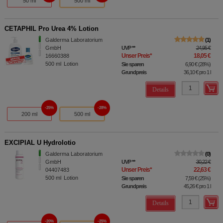
50 ml
500 ml
CETAPHIL Pro Urea 4% Lotion
Galderma Laboratorium
1
GmbH
UVP
**
24,95 €
Unser Preis
*
18,05 €
16660388
500
ml
Lotion
Sie sparen
6,90 €
(
28%
)
Grundpreis
36,10 €
pro 1 l
Details
25%
28%
200 ml
500 ml
EXCIPIAL U Hydrolotio
Galderma Laboratorium
0
GmbH
UVP
**
30,22 €
Unser Preis
*
22,63 €
04407483
500
ml
Lotion
Sie sparen
7,59 €
(
25%
)
Grundpreis
45,26 €
pro 1 l
Details
20%
25%