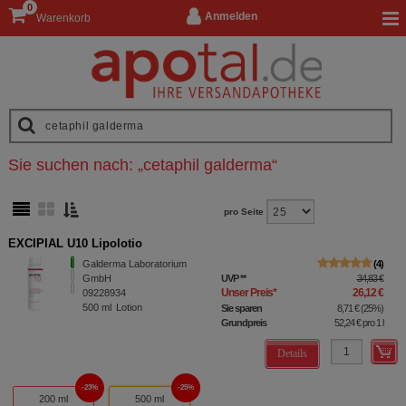
0
Anmelden
Warenkorb
Sie suchen nach:
„
cetaphil galderma
“
pro Seite
EXCIPIAL U10 Lipolotio
Galderma Laboratorium
4
GmbH
UVP
**
34,83 €
Unser Preis
*
26,12 €
09228934
500
ml
Lotion
Sie sparen
8,71 €
(
25%
)
Grundpreis
52,24 €
pro 1 l
Details
23%
25%
200 ml
500 ml