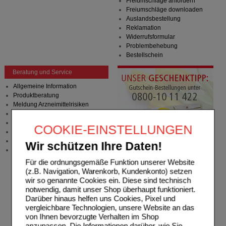
Freiumschläge anfordern
Freiumschläge downloaden
Auslandsbestellung
Reklamation
Widerrufsformular
Problembehebung
Bestellschein
Beratung und Service
Allgemeine Information
Produktberatung
Meldung Arzneimittelrisiken
Zuzahlungsfreie Arzneien
Angebote & Downloads
COOKIE-EINSTELLUNGEN
Newsletter
Neukundenprämie
Wir schützen Ihre Daten!
Stellenangebote
Für die ordnungsgemäße Funktion unserer Website
(z.B. Navigation, Warenkorb, Kundenkonto) setzen
wir so genannte Cookies ein. Diese sind technisch
notwendig, damit unser Shop überhaupt funktioniert.
Darüber hinaus helfen uns Cookies, Pixel und
vergleichbare Technologien, unsere Website an das
von Ihnen bevorzugte Verhalten im Shop
anzupassen. Die Informationen darüber, wie Sie