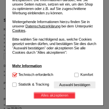
unsere Seiten nutzen, setzen wir ein, um den Shop
zu optimieren oder z.B. auf Sie zugeschnittene
Werbung einblenden zu können.
Suche verfeinern
Weitergehende Informationen hierzu finden Sie in
unserer
Datenschutzerklärung
bei dem Unterpunkt
Kategorien
Cookies
.
Cetaphil Black Week (5)
Cetaphil (4)
Bitte wählen Sie nachfolgend aus, welche Cookies
trockene Haut (3)
gesetzt werden dürfen, und bestätigen Sie dies durch
Excipial (2)
"Auswahl bestätigen" oder akzeptieren Sie alle
Urea (2)
Cookies durch "Alles akzeptieren":
Mehr Information
Darreichungsform
Creme (2)
Technisch Notwendig:
Technisch erforderlich
Hierbei handelt es sich um
Komfort
Lotion (4)
Cookies, die für die Grundfunktionen unserer
Website notwendig sind (z.B. Navigation, Warenkorb,
Packungsgröße
Statistik & Tracking
Auswahl bestätigen
Kundenkonto), weshalb auf diese nicht verzichtet
500 ml
(auswahl entfernen)
werden kann.
Alles akzeptieren
Preis
Komfort:
Diese Cookies werden genutzt um das
< 20.00 (4)
Einkaufserlebnis noch ansprechender zu gestalten,
>= 20.00 (2)