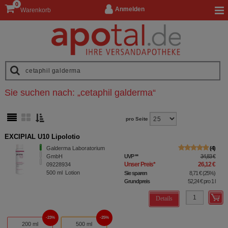
0
Anmelden
Warenkorb
Sie suchen nach:
„
cetaphil galderma
“
pro Seite
EXCIPIAL U10 Lipolotio
Galderma Laboratorium
4
GmbH
UVP
**
34,83 €
Unser Preis
*
26,12 €
09228934
500
ml
Lotion
Sie sparen
8,71 €
(
25%
)
Grundpreis
52,24 €
pro 1 l
Details
23%
25%
200 ml
500 ml