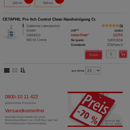
200 ml
500 ml
CETAPHIL Pro Itch Control Clean Handreinigung Cr.
Galderma Laboratorium
1
GmbH
UVP
**
19,95 €
Unser Preis
*
13,75 €
13839313
500
ml
Creme
Sie sparen
6,20 €
(
31%
)
Grundpreis
27,50 €
pro 1 l
Details
pro Seite
0800-10 11 422
gebührenfreie Rufnummer
Versandkostenfrei
innerhalb Deutschlands bei einem
Mindestbestellwert von 13,99 Euro oder bei
Einsendung eines Kassenrezeptes