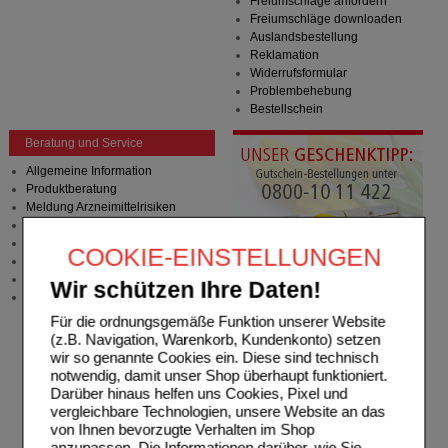
Freiumschläge anfordern
Freiumschläge downloaden
Auslandsbestellung
Reklamation
Widerrufsformular
Problembehebung
Bestellschein
Beratung und Service
Allgemeine Information
Produktberatung
Meldung Arzneimittelrisiken
Zuzahlungsfreie Arzneien
Angebote & Downloads
COOKIE-EINSTELLUNGEN
Newsletter
Neukundenprämie
Wir schützen Ihre Daten!
Stellenangebote
Für die ordnungsgemäße Funktion unserer Website
(z.B. Navigation, Warenkorb, Kundenkonto) setzen
wir so genannte Cookies ein. Diese sind technisch
notwendig, damit unser Shop überhaupt funktioniert.
Darüber hinaus helfen uns Cookies, Pixel und
vergleichbare Technologien, unsere Website an das
von Ihnen bevorzugte Verhalten im Shop
anzupassen. Die Informationen darüber, wie Sie