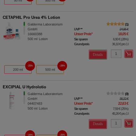
50 ml
500 ml
CETAPHIL Pro Urea 4% Lotion
Galderma Laboratorium
1
GmbH
UVP
**
24,95 €
Unser Preis
*
18,05 €
16660388
500
ml
Lotion
Sie sparen
6,90 €
(
28%
)
Grundpreis
36,10 €
pro 1 l
Details
25%
28%
200 ml
500 ml
EXCIPIAL U Hydrolotio
Galderma Laboratorium
0
GmbH
UVP
**
30,22 €
Unser Preis
*
22,63 €
04407483
500
ml
Lotion
Sie sparen
7,59 €
(
25%
)
Grundpreis
45,26 €
pro 1 l
Details
20%
25%