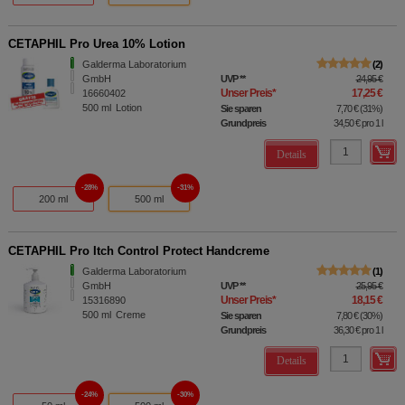
CETAPHIL Pro Urea 10% Lotion
Galderma Laboratorium
2
GmbH
UVP
**
24,95 €
Unser Preis
*
17,25 €
16660402
500
ml
Lotion
Sie sparen
7,70 €
(
31%
)
Grundpreis
34,50 €
pro 1 l
Details
28%
31%
200 ml
500 ml
CETAPHIL Pro Itch Control Protect Handcreme
Galderma Laboratorium
1
GmbH
UVP
**
25,95 €
Unser Preis
*
18,15 €
15316890
500
ml
Creme
Sie sparen
7,80 €
(
30%
)
Grundpreis
36,30 €
pro 1 l
Details
24%
30%