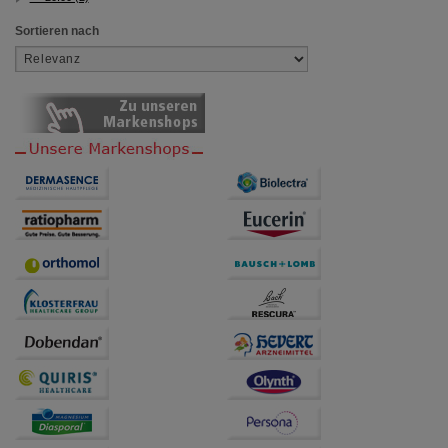
beispielsweise für die Wiedererkennung des
Besuchers oder unsere Seite an bevorzugte
Sortieren nach
Verhaltensweisen (z.B. Spracheinstellung)
anzupassen. Komfort-Cookies ermöglichen es uns
auch auf Ihre Bedürfnisse zugeschrittene Inhalte
anzuzeigen und unser Partnerprogramm zu
betreiben.
Statistik & Tracking:
Hierüber lassen sich
Informationen über die Art und Weise der Nutzung
unserer Website sammeln, mit deren Hilfe wir unsere
Website weiter für Sie optimieren können, den Inhalt
auf unserer Website aber auch die Werbung auf
Drittseiten möglichst relevant für Sie zu gestalten.
Bitte beachten Sie, dass Daten hierfür teilweise an
Dritte wie z.B. Google oder soziale Medien
übertragen werden.