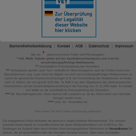
Barrierefreiheitserklärung
Kontakt
AGB
Datenschutz
Impressum
Alle mit
gekennzeichneten Felder sind Pflichtangaben.
*
inkl. MwSt. Rabatte gelten auf den Apothekenverkaufspreis und nicht für
verschreibungspflichtige Medikamente.
**
Unverbindliche Preisempfehlung des Herstellers.
***
Verkaufspreis gemäß Lauer-Taxe; verbindlicher Abrechnungspreis nach der Großen Deutschen
Spezialitätentaxe (sog. Lauer-Taxe) bei Abgabe von nicht verschreibungspflichtigen Medikamenten zu
Lasten der gesetzlichen Krankenversicherungen (z.B. bei Verschreibung des Medikaments an Kinder
unter 12 Jahren), die sich gemäß §129 Abs. 5a SGB V aus dem Abgabepreis des pharmazeutischen
Unternehmens und der Arzneimittelpreisverordnung in der Fassung zum 31.12.2003 ergibt. Es handelt
sich
nicht
um die unverbindliche Preisempfehlung des Herstellers.
****
BK: Beschaffungskosten. Diese Summe fällt zusätzlich an, da der Artikel direkt vom Hersteller
bezogen werden muss.
*****
verw. bis: Verwendbar bis.
Hier können Sie Ihre Cookie-Zustimmung widerrufen
Die angegebenen Preise beinhalten die gesetzlich vorgeschriebene Mehrwertsteuer. Der Versand
innerhalb Deutschlands ist versandkostenfrei bei einem Mindestbestellwert von 13,99 Euro. Bei
Sendungen ins Ausland fallen durch erhöhte Versicherungsgebühren Mehrkosten an
Versandkosten
Bei
Artikeln, die wir ausschließlich über den Hersteller beziehen können, fallen unter Umständen