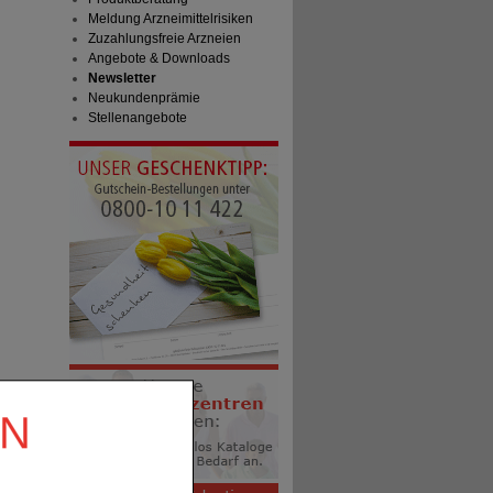
Meldung Arzneimittelrisiken
Zuzahlungsfreie Arzneien
Angebote & Downloads
Newsletter
Neukundenprämie
Stellenangebote
EN