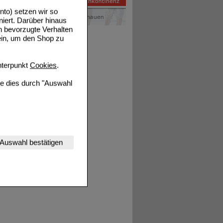
to) setzen wir so
niert. Darüber hinaus
n bevorzugte Verhalten
ein, um den Shop zu
terpunkt
Cookies
.
ie dies durch "Auswahl
nserer Website
Auswahl bestätigen
tet werden kann.
estalten,
rhaltensweisen (z.B.
nisse zugeschrittene
ng unserer Website
uf unserer Website aber