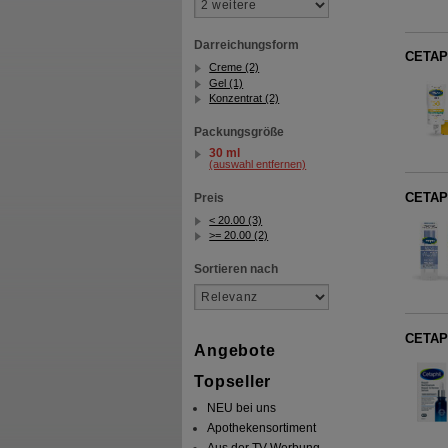
Darreichungsform
CETAPH
Creme (2)
Gel (1)
Konzentrat (2)
Packungsgröße
30 ml
(auswahl entfernen)
CETAPH
Preis
< 20.00 (3)
>= 20.00 (2)
Sortieren nach
CETAPH
Angebote
Topseller
NEU bei uns
Apothekensortiment
Aus der TV-Werbung