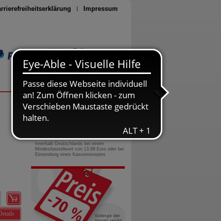
rrierefreiheitserklärung
Impressum
Seite drucken
0800-10 11 422
gebührenfreie Rufnummer
Versandkostenfrei
innerhalb Deutschlands bei einem
Mindestbestellwert von 13,99 Euro oder bei
Einsendung eines Kassenrezeptes
Details