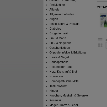
Preisknüller
CETAP
Allergie
Allgemeinbefinden
Augen
Blase, Niere & Prostata
Diabetes
Drogeriemarkt
Frau & Mann
Fuß- & Nagelpilz
Geschenkideen
Grippale Infekte & Erkältung
Haare & Nägel
Hausapotheke
Heilung der Haut
Herz, Kreislauf & Blut
Homecare
Homöopathische Mittel
Immunsystem
Kinder
Knochen, Muskeln & Gelenke
Kosmetik
Magen, Darm & Leber