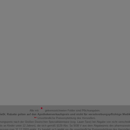
Alle mit
gekennzeichneten Felder sind Pflichtangaben.
MwSt. Rabatte gelten auf den Apothekenverkaufspreis und nicht für verschreibungspflichtige Medi
**
Unverbindliche Preisempfehlung des Herstellers.
nungspreis nach der Großen Deutschen Spezialitätentaxe (sog. Lauer-Taxe) bei Abgabe von nicht verschrei
ts an Kinder unter 12 Jahren), die sich gemäß §129 Abs. 5a SGB V aus dem Abgabepreis des pharmazeutis
assung zum 31.12.2003 ergibt. Es handelt sich
nicht
um die unverbindliche Preisempfehlung des Hersteller