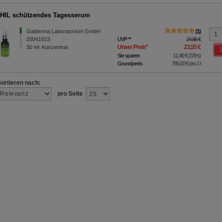
HIL schützendes Tagesserum
Galderma Laboratorium GmbH
1
20041923
UVP
**
34,95 €
Unser Preis
*
23,55 €
30
ml
Konzentrat
Sie sparen
11,40 €
(
33%
)
Grundpreis
785,00 €
pro 1 l
Sortieren nach:
pro Seite