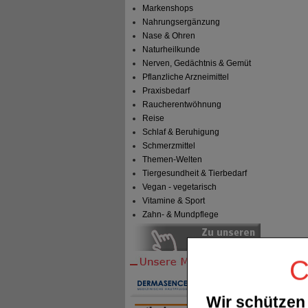
Markenshops
Nahrungsergänzung
Nase & Ohren
Naturheilkunde
Nerven, Gedächtnis & Gemüt
Pflanzliche Arzneimittel
Praxisbedarf
Raucherentwöhnung
Reise
Schlaf & Beruhigung
Schmerzmittel
Themen-Welten
Tiergesundheit & Tierbedarf
Vegan - vegetarisch
Vitamine & Sport
Zahn- & Mundpflege
C
Wir schützen 