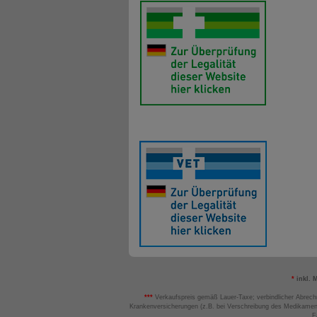
*
inkl. 
***
Verkaufspreis gemäß Lauer-Taxe; verbindlicher Abrech
Krankenversicherungen (z.B. bei Verschreibung des Medikamen
F