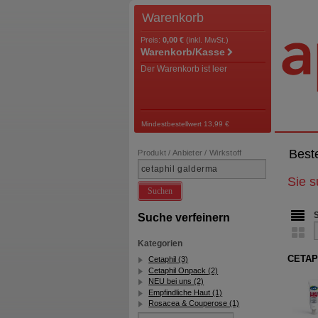
Warenkorb
Preis:
0,00 €
(inkl. MwSt.)
Warenkorb/Kasse
Der Warenkorb ist leer
Mindestbestellwert 13,99 €
Best
Produkt / Anbieter / Wirkstoff
Sie 
Suchen
Suche verfeinern
Kategorien
CETAP
Cetaphil (3)
Cetaphil Onpack (2)
NEU bei uns (2)
Empfindliche Haut (1)
Rosacea & Couperose (1)