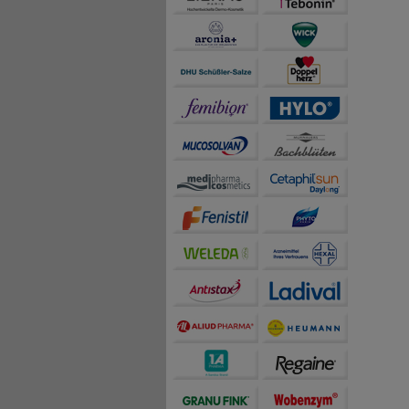
auch die Werbung auf Dr
teilweise an Dritte wi