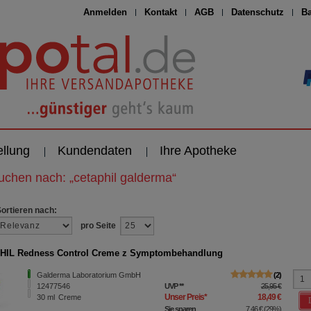
Anmelden
Kontakt
AGB
Datenschutz
Ba
ellung
Kundendaten
Ihre Apotheke
suchen nach:
„
cetaphil galderma
“
Sortieren nach:
pro Seite
HIL Redness Control Creme z Symptombehandlung
Galderma Laboratorium GmbH
2
12477546
UVP
**
25,95 €
Unser Preis
*
18,49 €
30
ml
Creme
Sie sparen
7,46 €
(
29%
)