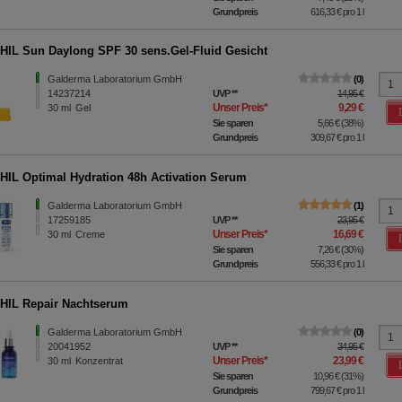
Grundpreis
616,33 €
pro 1 l
IL Sun Daylong SPF 30 sens.Gel-Fluid Gesicht
Galderma Laboratorium GmbH
0
14237214
UVP
**
14,95 €
Unser Preis
*
9,29 €
30
ml
Gel
Sie sparen
5,66 €
(
38%
)
Grundpreis
309,67 €
pro 1 l
IL Optimal Hydration 48h Activation Serum
Galderma Laboratorium GmbH
1
17259185
UVP
**
23,95 €
Unser Preis
*
16,69 €
30
ml
Creme
Sie sparen
7,26 €
(
30%
)
Grundpreis
556,33 €
pro 1 l
IL Repair Nachtserum
Galderma Laboratorium GmbH
0
20041952
UVP
**
34,95 €
Unser Preis
*
23,99 €
30
ml
Konzentrat
Sie sparen
10,96 €
(
31%
)
Grundpreis
799,67 €
pro 1 l