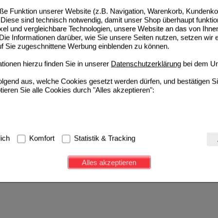
e Funktion unserer Website (z.B. Navigation, Warenkorb, Kundenkon
Diese sind technisch notwendig, damit unser Shop überhaupt funktio
ixel und vergleichbare Technologien, unsere Website an das von Ihne
ie Informationen darüber, wie Sie unsere Seiten nutzen, setzen wir 
auf Sie zugeschnittene Werbung einblenden zu können.
ionen hierzu finden Sie in unserer
Datenschutzerklärung
bei dem Un
folgend aus, welche Cookies gesetzt werden dürfen, und bestätigen S
tieren Sie alle Cookies durch "Alles akzeptieren":
g:
Hierbei handelt es sich um Cookies, die für die Grundfunktionen u
lich
Komfort
Statistik & Tracking
avigation, Warenkorb, Kundenkonto), weshalb auf diese nicht verzich
s werden genutzt um das Einkaufserlebnis noch ansprechender zu g
Alles akzeptieren
e Wiedererkennung des Besuchers oder unsere Seite an bevorzugte Ve
zupassen. Komfort-Cookies ermöglichen es uns auch auf Ihre Bedürf
d unser Partnerprogramm zu betreiben.
ierüber lassen sich Informationen über die Art und Weise der Nutzu
fe wir unsere Website weiter für Sie optimieren können, den Inhalt a