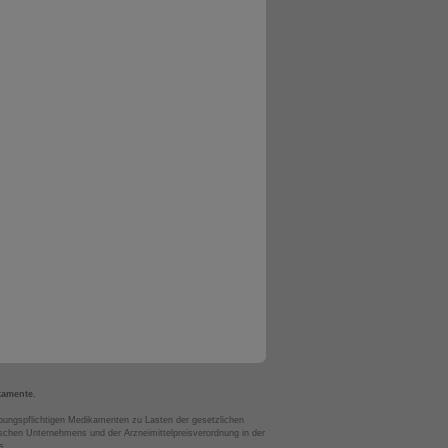
kamente.
bungspflichtigen Medikamenten zu Lasten der gesetzlichen
chen Unternehmens und der Arzneimittelpreisverordnung in der
s.