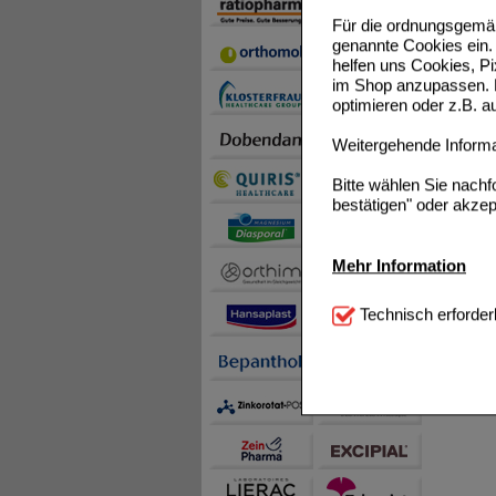
Für die ordnungsgemäß
genannte Cookies ein. 
helfen uns Cookies, P
im Shop anzupassen. D
optimieren oder z.B. 
Weitergehende Informat
Bitte wählen Sie nach
bestätigen" oder akzep
Mehr Information
Technisch Notwendi
Technisch erforder
notwendig sind (z.B. N
Komfort:
Diese Cookie
beispielsweise für di
Spracheinstellung) an
Inhalte anzuzeigen un
Statistik & Tracking:
H
sammeln, mit deren Hil