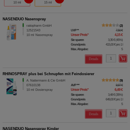
10 ml
15 ml
NASENDUO Nasenspray
ratiopharm GmbH
2
12521543
UVP
**
7,50 €
Unser Preis
*
4,15 €
10
ml
Nasenspray
Sie sparen
3,35 €
(
45%
)
Grundpreis
415,00 €
pro 1 l
Max. Abgabe:
5
Details
RHINOSPRAY plus bei Schnupfen mit Feindosierer
A. Nattermann & Cie GmbH
9
07610138
AVP
***
9,97 €
Unser Preis
*
6,49 €
10
ml
Dosierspray
Sie sparen
3,48 €
(
35%
)
Grundpreis
649,00 €
pro 1 l
Max. Abgabe:
5
Details
NASENDUO Nasenspray Kinder