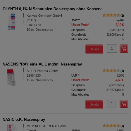
OLYNTH 0,1% N Schnupfen Dosierspray ohne Konserv.
Kenvue Germany GmbH
1
(OTC)
AVP
***
5,53 €
Unser Preis
*
3,19 €
01014470
10
ml
Dosierspray
Sie sparen
2,34 €
(
42%
)
Grundpreis
319,00 €
pro 1 l
Max. Abgabe:
5
Details
NASENSPRAY sine AL 1 mg/ml Nasenspray
ALIUD Pharma GmbH
1
12464130
UVP
**
7,50 €
Unser Preis
*
4,69 €
15
ml
Nasenspray
Sie sparen
2,81 €
(
37%
)
Grundpreis
312,67 €
pro 1 l
Max. Abgabe:
5
Details
NASIC o.K. Nasenspray
MCM KLOSTERFRAU Vertr.
1
GmbH
AVP
***
7,85 €