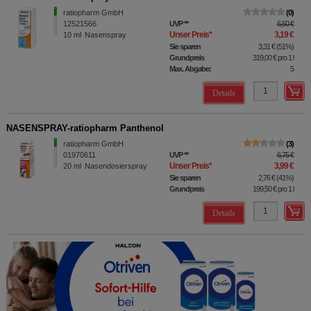
ratiopharm GmbH
0
12521566
UVP
**
6,50 €
Unser Preis
*
3,19 €
10
ml
Nasenspray
Sie sparen
3,31 €
(
51%
)
Grundpreis
319,00 €
pro 1 l
Max. Abgabe:
5
Details
NASENSPRAY-ratiopharm Panthenol
ratiopharm GmbH
3
01970611
UVP
**
6,75 €
Unser Preis
*
3,99 €
20
ml
Nasendosierspray
Sie sparen
2,76 €
(
41%
)
Grundpreis
199,50 €
pro 1 l
Details