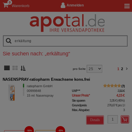
0
Anmelden
Warenkorb
Sie suchen nach:
„
erkältung
“
1
2
pro Seite
NASENSPRAY-ratiopharm Erwachsene kons.frei
ratiopharm GmbH
7
00999848
UVP
**
7,50 €
Unser Preis
*
4,15 €
15
ml
Nasenspray
Sie sparen
3,35 €
(
45%
)
Grundpreis
276,67 €
pro 1 l
Max. Abgabe:
3
Details
56%
45%