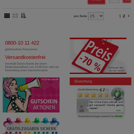
1
2
pro Seite
0800-10 11 422
gebührenfreie Rufnummer
Versandkostenfrei
innerhalb Deutschlands bei einem
Mindestbestellwert von 13,99 Euro oder bei
Einsendung eines Kassenrezeptes
Bewertung