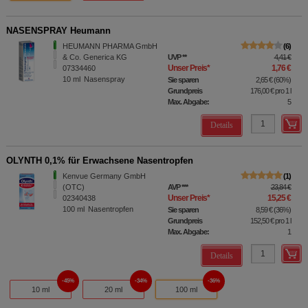
NASENSPRAY Heumann
HEUMANN PHARMA GmbH
6
& Co. Generica KG
UVP
**
4,41 €
Unser Preis
*
1,76 €
07334460
10
ml
Nasenspray
Sie sparen
2,65 €
(
60%
)
Grundpreis
176,00 €
pro 1 l
Max. Abgabe:
5
Details
OLYNTH 0,1% für Erwachsene Nasentropfen
Kenvue Germany GmbH
1
(OTC)
AVP
***
23,84 €
Unser Preis
*
15,25 €
02340438
100
ml
Nasentropfen
Sie sparen
8,59 €
(
36%
)
Grundpreis
152,50 €
pro 1 l
Max. Abgabe:
1
Details
45%
34%
36%
10 ml
20 ml
100 ml