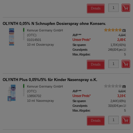
Details
OLYNTH 0,05% N Schnupfen Dosierspray ohne Konserv.
Kenvue Germany GmbH
1
(OTC)
AVP
***
4,19 €
Unser Preis
*
2,49 €
01014501
10
ml
Dosierspray
Sie sparen
1,70 €
(
41%
)
Grundpreis
249,00 €
pro 1 l
Max. Abgabe:
5
Details
OLYNTH Plus 0,05%/5% für Kinder Nasenspray o.K.
Kenvue Germany GmbH
0
(OTC)
AVP
***
5,63 €
Unser Preis
*
3,19 €
13856702
10
ml
Nasenspray
Sie sparen
2,44 €
(
43%
)
Grundpreis
319,00 €
pro 1 l
Max. Abgabe:
5
Details