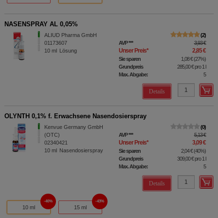
NASENSPRAY AL 0,05%
ALIUD Pharma GmbH
2
01173607
AVP
***
3,93 €
Unser Preis
*
2,85 €
10
ml
Lösung
Sie sparen
1,08 €
(
27%
)
Grundpreis
285,00 €
pro 1 l
Max. Abgabe:
5
Details
OLYNTH 0,1% f. Erwachsene Nasendosierspray
Kenvue Germany GmbH
0
(OTC)
AVP
***
5,13 €
Unser Preis
*
3,09 €
02340421
10
ml
Nasendosierspray
Sie sparen
2,04 €
(
40%
)
Grundpreis
309,00 €
pro 1 l
Max. Abgabe:
5
Details
40%
43%
10 ml
15 ml