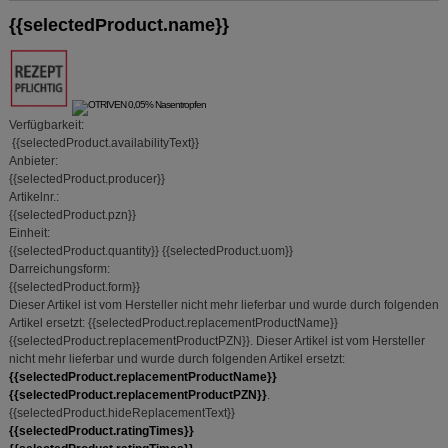
anzupassen. Komfort-Cookies ermöglichen es uns
auch auf Ihre Bedürfnisse zugeschrittene Inhalte
{{selectedProduct.name}}
anzuzeigen und unser Partnerprogramm zu
betreiben.
Statistik & Tracking:
Hierüber lassen sich
Informationen über die Art und Weise der Nutzung
Verfügbarkeit:
unserer Website sammeln, mit deren Hilfe wir unsere
{{selectedProduct.availabilityText}}
Website weiter für Sie optimieren können, den Inhalt
Anbieter:
auf unserer Website aber auch die Werbung auf
{{selectedProduct.producer}}
Drittseiten möglichst relevant für Sie zu gestalten.
Artikelnr.:
Bitte beachten Sie, dass Daten hierfür teilweise an
{{selectedProduct.pzn}}
Dritte wie z.B. Google oder soziale Medien
Einheit:
übertragen werden.
{{selectedProduct.quantity}}
{{selectedProduct.uom}}
Darreichungsform:
{{selectedProduct.form}}
Dieser Artikel ist vom Hersteller nicht mehr lieferbar und wurde durch folgenden
Artikel ersetzt:
{{selectedProduct.replacementProductName}}
{{selectedProduct.replacementProductPZN}}
.
Dieser Artikel ist vom Hersteller
nicht mehr lieferbar und wurde durch folgenden Artikel ersetzt:
{{selectedProduct.replacementProductName}}
{{selectedProduct.replacementProductPZN}}
.
{{selectedProduct.hideReplacementText}}
{{selectedProduct.ratingTimes}}