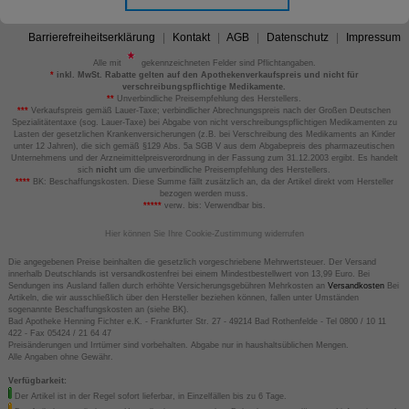
Barrierefreiheitserklärung
Kontakt
AGB
Datenschutz
Impressum
Alle mit
gekennzeichneten Felder sind Pflichtangaben.
*
inkl. MwSt. Rabatte gelten auf den Apothekenverkaufspreis und nicht für
verschreibungspflichtige Medikamente.
**
Unverbindliche Preisempfehlung des Herstellers.
***
Verkaufspreis gemäß Lauer-Taxe; verbindlicher Abrechnungspreis nach der Großen Deutschen
Spezialitätentaxe (sog. Lauer-Taxe) bei Abgabe von nicht verschreibungspflichtigen Medikamenten zu
Lasten der gesetzlichen Krankenversicherungen (z.B. bei Verschreibung des Medikaments an Kinder
unter 12 Jahren), die sich gemäß §129 Abs. 5a SGB V aus dem Abgabepreis des pharmazeutischen
Unternehmens und der Arzneimittelpreisverordnung in der Fassung zum 31.12.2003 ergibt. Es handelt
sich
nicht
um die unverbindliche Preisempfehlung des Herstellers.
****
BK: Beschaffungskosten. Diese Summe fällt zusätzlich an, da der Artikel direkt vom Hersteller
bezogen werden muss.
*****
verw. bis: Verwendbar bis.
Hier können Sie Ihre Cookie-Zustimmung widerrufen
Die angegebenen Preise beinhalten die gesetzlich vorgeschriebene Mehrwertsteuer. Der Versand
innerhalb Deutschlands ist versandkostenfrei bei einem Mindestbestellwert von 13,99 Euro. Bei
Sendungen ins Ausland fallen durch erhöhte Versicherungsgebühren Mehrkosten an
Versandkosten
Bei
Artikeln, die wir ausschließlich über den Hersteller beziehen können, fallen unter Umständen
sogenannte Beschaffungskosten an (siehe BK).
Bad Apotheke Henning Fichter e.K. - Frankfurter Str. 27 - 49214 Bad Rothenfelde - Tel 0800 / 10 11
422 - Fax 05424 / 21 64 47
Preisänderungen und Irrtümer sind vorbehalten. Abgabe nur in haushaltsüblichen Mengen.
Alle Angaben ohne Gewähr.
Verfügbarkeit:
Der Artikel ist in der Regel sofort lieferbar, in Einzelfällen bis zu 6 Tage.