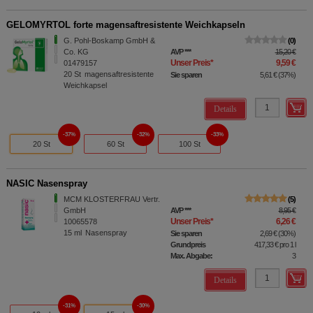
GELOMYRTOL forte magensaftresistente Weichkapseln
G. Pohl-Boskamp GmbH &
0
Co. KG
AVP
***
15,20 €
Unser Preis
*
9,59 €
01479157
20
St
magensaftresistente
Sie sparen
5,61 €
(
37%
)
Weichkapsel
Details
37%
32%
33%
20 St
60 St
100 St
NASIC Nasenspray
MCM KLOSTERFRAU Vertr.
5
GmbH
AVP
***
8,95 €
Unser Preis
*
6,26 €
10065578
15
ml
Nasenspray
Sie sparen
2,69 €
(
30%
)
Grundpreis
417,33 €
pro 1 l
Max. Abgabe:
3
Details
31%
30%