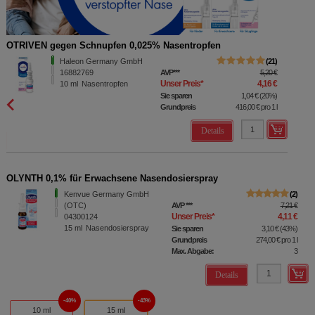
OTRIVEN gegen Schnupfen 0,025% Nasentropfen
Haleon Germany GmbH
21
16882769
AVP
***
5,20 €
Unser Preis
*
4,16 €
10
ml
Nasentropfen
Sie sparen
1,04 €
(
20%
)
Grundpreis
416,00 €
pro 1 l
Details
OLYNTH 0,1% für Erwachsene Nasendosierspray
Kenvue Germany GmbH
2
(OTC)
AVP
***
7,21 €
Unser Preis
*
4,11 €
04300124
15
ml
Nasendosierspray
Sie sparen
3,10 €
(
43%
)
Grundpreis
274,00 €
pro 1 l
Max. Abgabe:
3
Details
40%
43%
10 ml
15 ml