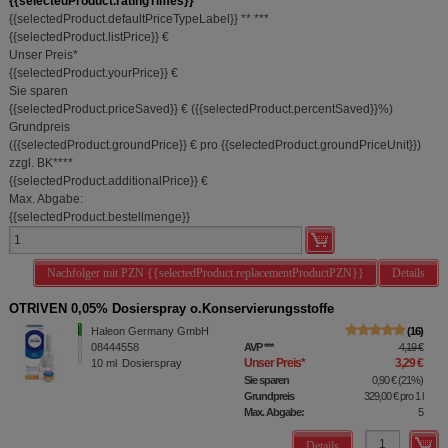
{{selectedProduct.ratingTimes}}
{{selectedProduct.defaultPriceTypeLabel}}
**
***
{{selectedProduct.listPrice}} €
Unser Preis
*
{{selectedProduct.yourPrice}} €
Sie sparen
{{selectedProduct.priceSaved}} €
(
{{selectedProduct.percentSaved}}%
)
Grundpreis
(
{{selectedProduct.groundPrice}} €
pro {{selectedProduct.groundPriceUnit}}
)
zzgl. BK
****
{{selectedProduct.additionalPrice}} €
Max. Abgabe:
{{selectedProduct.bestellmenge}}
Nachfolger mit PZN {{selectedProduct.replacementProductPZN}}
Details
OTRIVEN 0,05% Dosierspray o.Konservierungsstoffe
Haleon Germany GmbH
16
08444558
AVP
***
4,19 €
Unser Preis
*
3,29 €
10
ml
Dosierspray
Sie sparen
0,90 €
(
21%
)
Grundpreis
329,00 €
pro 1 l
Max. Abgabe:
5
Details