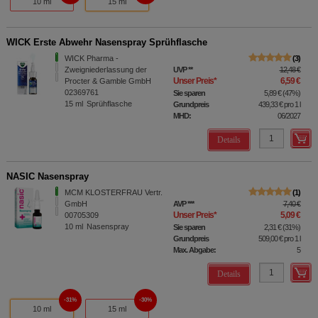
10 ml
15 ml
WICK Erste Abwehr Nasenspray Sprühflasche
WICK Pharma -
3
Zweigniederlassung der
UVP
**
12,48 €
Unser Preis
*
6,59 €
Procter & Gamble GmbH
02369761
Sie sparen
5,89 €
(
47%
)
15
ml
Sprühflasche
Grundpreis
439,33 €
pro 1 l
MHD:
06/2027
Details
NASIC Nasenspray
MCM KLOSTERFRAU Vertr.
1
GmbH
AVP
***
7,40 €
Unser Preis
*
5,09 €
00705309
10
ml
Nasenspray
Sie sparen
2,31 €
(
31%
)
Grundpreis
509,00 €
pro 1 l
Max. Abgabe:
5
Details
31%
30%
10 ml
15 ml