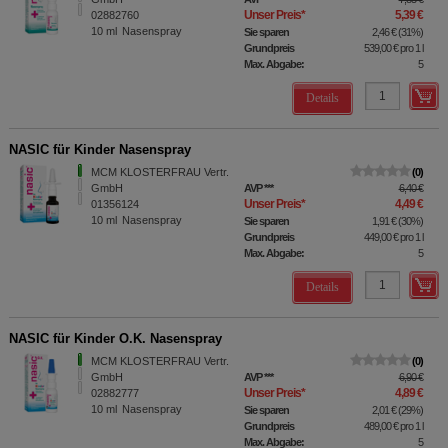
Unser Preis
*
5,39 €
02882760
10
ml
Nasenspray
Sie sparen
2,46 €
(
31%
)
Grundpreis
539,00 €
pro 1 l
Max. Abgabe:
5
Details
NASIC für Kinder Nasenspray
MCM KLOSTERFRAU Vertr.
0
GmbH
AVP
***
6,40 €
Unser Preis
*
4,49 €
01356124
10
ml
Nasenspray
Sie sparen
1,91 €
(
30%
)
Grundpreis
449,00 €
pro 1 l
Max. Abgabe:
5
Details
NASIC für Kinder O.K. Nasenspray
MCM KLOSTERFRAU Vertr.
0
GmbH
AVP
***
6,90 €
Unser Preis
*
4,89 €
02882777
10
ml
Nasenspray
Sie sparen
2,01 €
(
29%
)
Grundpreis
489,00 €
pro 1 l
Max. Abgabe:
5