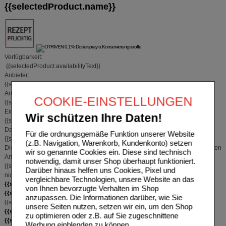
{{selectedProduct.name}}
Verfügbarkeit:
{{selectedProduct.availabilityText}}
Anbieter:
{{selectedProduct.producer}}
Artikelnr.:
COOKIE-EINSTELLUNGEN
{{selectedProduct.pzn}}
Einheit:
Wir schützen Ihre Daten!
{{selectedProduct.quantity}}
{{selectedProduct.uom}}
Darreichungsform:
Für die ordnungsgemäße Funktion unserer Website
{{selectedProduct.form}}
(z.B. Navigation, Warenkorb, Kundenkonto) setzen
Dieser Artikel ist vom Hersteller nicht mehr lieferbar und wurde durch folgenden
wir so genannte Cookies ein. Diese sind technisch
Artikel ersetzt:
{{selectedProduct.replacementProductName}}
notwendig, damit unser Shop überhaupt funktioniert.
{{selectedProduct.replacementProductPZN}}
.
Dieser Artikel ist vom Hersteller
Darüber hinaus helfen uns Cookies, Pixel und
nicht mehr lieferbar und wurde durch folgenden Artikel ersetzt:
vergleichbare Technologien, unsere Website an das
{{selectedProduct.replacementProductName}}
von Ihnen bevorzugte Verhalten im Shop
{{selectedProduct.replacementProductPZN}}
.
anzupassen. Die Informationen darüber, wie Sie
{{selectedProduct.hideReplacementText}}
unsere Seiten nutzen, setzen wir ein, um den Shop
{{selectedProduct.ratingTimes}}
zu optimieren oder z.B. auf Sie zugeschnittene
{{selectedProduct.ratingTimes}}
Werbung einblenden zu können.