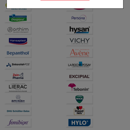
Komfort:
Diese Cookies werden genutzt um das
Einkaufserlebnis noch ansprechender zu gestalten,
beispielsweise für die Wiedererkennung des
Besuchers oder unsere Seite an bevorzugte
Verhaltensweisen (z.B. Spracheinstellung)
anzupassen. Komfort-Cookies ermöglichen es uns
auch auf Ihre Bedürfnisse zugeschrittene Inhalte
anzuzeigen und unser Partnerprogramm zu
betreiben.
Statistik & Tracking:
Hierüber lassen sich
Informationen über die Art und Weise der Nutzung
unserer Website sammeln, mit deren Hilfe wir unsere
Website weiter für Sie optimieren können, den Inhalt
auf unserer Website aber auch die Werbung auf
Drittseiten möglichst relevant für Sie zu gestalten.
Bitte beachten Sie, dass Daten hierfür teilweise an
Dritte wie z.B. Google oder soziale Medien
übertragen werden.