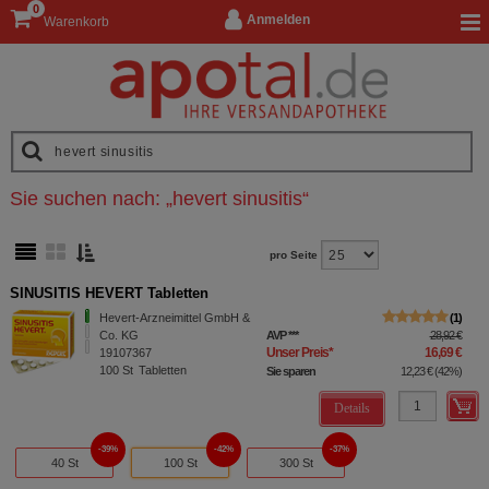
0
Anmelden
Warenkorb
Sie suchen nach:
„
hevert sinusitis
“
pro Seite
SINUSITIS HEVERT Tabletten
Hevert-Arzneimittel GmbH &
1
Co. KG
AVP
***
28,92 €
Unser Preis
*
16,69 €
19107367
100
St
Tabletten
Sie sparen
12,23 €
(
42%
)
Details
39%
42%
37%
40 St
100 St
300 St