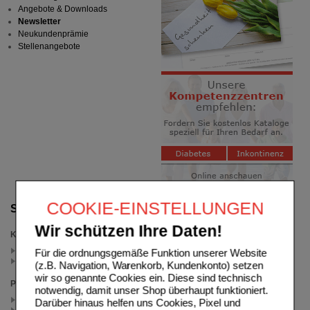
Angebote & Downloads
Newsletter
Neukundenprämie
Stellenangebote
COOKIE-EINSTELLUNGEN
Suche verfeinern
Wir schützen Ihre Daten!
Kategorien
Schnupfnase Hevert (2)
Für die ordnungsgemäße Funktion unserer Website
Nasennebenhöhlen (2)
(z.B. Navigation, Warenkorb, Kundenkonto) setzen
wir so genannte Cookies ein. Diese sind technisch
Packungsgröße
notwendig, damit unser Shop überhaupt funktioniert.
40 St (1)
Darüber hinaus helfen uns Cookies, Pixel und
300 St (1)