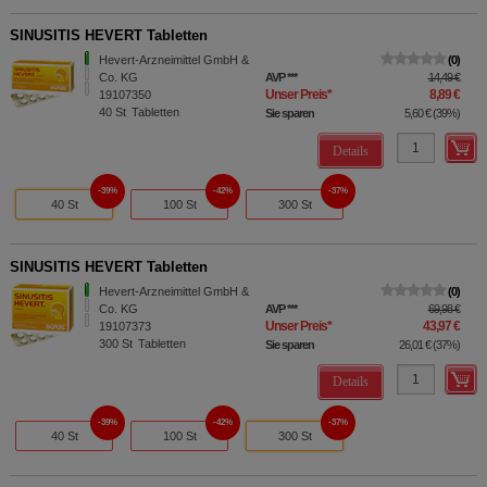
SINUSITIS HEVERT Tabletten
Hevert-Arzneimittel GmbH &
0
Co. KG
AVP
***
14,49 €
Unser Preis
*
8,89 €
19107350
40
St
Tabletten
Sie sparen
5,60 €
(
39%
)
Details
39%
42%
37%
40 St
100 St
300 St
SINUSITIS HEVERT Tabletten
Hevert-Arzneimittel GmbH &
0
Co. KG
AVP
***
69,98 €
Unser Preis
*
43,97 €
19107373
300
St
Tabletten
Sie sparen
26,01 €
(
37%
)
Details
39%
42%
37%
40 St
100 St
300 St