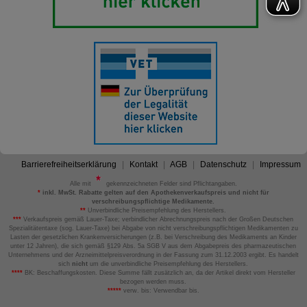
Barrierefreiheitserklärung
Kontakt
AGB
Datenschutz
Impressum
Alle mit
gekennzeichneten Felder sind Pflichtangaben.
*
inkl. MwSt. Rabatte gelten auf den Apothekenverkaufspreis und nicht für
verschreibungspflichtige Medikamente.
**
Unverbindliche Preisempfehlung des Herstellers.
***
Verkaufspreis gemäß Lauer-Taxe; verbindlicher Abrechnungspreis nach der Großen Deutschen
Spezialitätentaxe (sog. Lauer-Taxe) bei Abgabe von nicht verschreibungspflichtigen Medikamenten zu
Lasten der gesetzlichen Krankenversicherungen (z.B. bei Verschreibung des Medikaments an Kinder
unter 12 Jahren), die sich gemäß §129 Abs. 5a SGB V aus dem Abgabepreis des pharmazeutischen
Unternehmens und der Arzneimittelpreisverordnung in der Fassung zum 31.12.2003 ergibt. Es handelt
sich
nicht
um die unverbindliche Preisempfehlung des Herstellers.
****
BK: Beschaffungskosten. Diese Summe fällt zusätzlich an, da der Artikel direkt vom Hersteller
bezogen werden muss.
*****
verw. bis: Verwendbar bis.