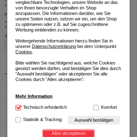
vergleichbare Technologien, unsere Website an das
100 St (1)
von Ihnen bevorzugte Verhalten im Shop
anzupassen. Die Informationen darüber, wie Sie
Preis
unsere Seiten nutzen, setzen wir ein, um den Shop
< 25.00 (2)
zu optimieren oder z.B. auf Sie zugeschnittene
>= 25.00 (1)
Werbung einblenden zu können.
Sortieren nach
Weitergehende Informationen hierzu finden Sie in
unserer
Datenschutzerklärung
bei dem Unterpunkt
Cookies
.
Bitte wählen Sie nachfolgend aus, welche Cookies
gesetzt werden dürfen, und bestätigen Sie dies durch
"Auswahl bestätigen" oder akzeptieren Sie alle
Cookies durch "Alles akzeptieren":
Mehr Information
Technisch Notwendig:
Technisch erforderlich
Hierbei handelt es sich um
Komfort
Cookies, die für die Grundfunktionen unserer
Website notwendig sind (z.B. Navigation, Warenkorb,
Statistik & Tracking
Auswahl bestätigen
Kundenkonto), weshalb auf diese nicht verzichtet
werden kann.
Alles akzeptieren