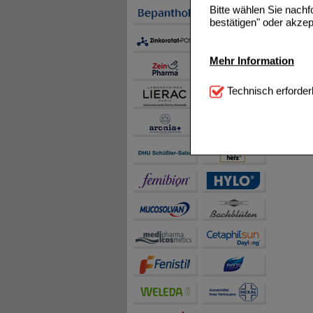
Bitte wählen Sie nach
bestätigen" oder akzep
Mehr Information
Technisch Notwendi
Technisch erforder
notwendig sind (z.B. N
Komfort:
Diese Cookie
beispielsweise für di
Spracheinstellung) an
Inhalte anzuzeigen un
Statistik & Tracking:
H
sammeln, mit deren Hil
auch die Werbung auf Dr
teilweise an Dritte wi