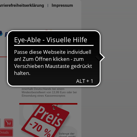
rrierefreiheitserklärung
Impressum
Seite drucken
0800-10 11 422
gebührenfreie Rufnummer
Versandkostenfrei
innerhalb Deutschlands bei einem
Mindestbestellwert von 13,99 Euro oder bei
Einsendung eines Kassenrezeptes
Details