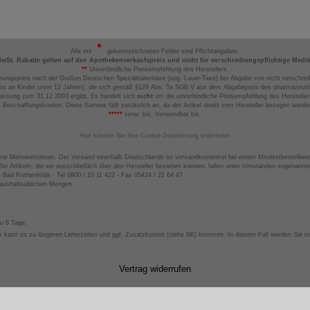
Alle mit
gekennzeichneten Felder sind Pflichtangaben.
MwSt. Rabatte gelten auf den Apothekenverkaufspreis und nicht für verschreibungspflichtige Medi
**
Unverbindliche Preisempfehlung des Herstellers.
nungspreis nach der Großen Deutschen Spezialitätentaxe (sog. Lauer-Taxe) bei Abgabe von nicht verschrei
ts an Kinder unter 12 Jahren), die sich gemäß §129 Abs. 5a SGB V aus dem Abgabepreis des pharmazeutis
assung zum 31.12.2003 ergibt. Es handelt sich
nicht
um die unverbindliche Preisempfehlung des Hersteller
 Beschaffungskosten. Diese Summe fällt zusätzlich an, da der Artikel direkt vom Hersteller bezogen werd
*****
verw. bis: Verwendbar bis.
Hier können Sie Ihre Cookie-Zustimmung widerrufen
ene Mehrwertsteuer. Der Versand innerhalb Deutschlands ist versandkostenfrei bei einem Mindestbestellwer
ei Artikeln, die wir ausschließlich über den Hersteller beziehen können, fallen unter Umständen sogenann
4 Bad Rothenfelde - Tel 0800 / 10 11 422 - Fax 05424 / 21 64 47
haushaltsüblichen Mengen.
zu 6 Tage.
 kann es zu längeren Lieferzeiten und ggf. Zusatzkosten (siehe BK) kommen. In diesem Fall werden Sie inf
Vertrag widerrufen