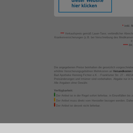
*
inkl. 
***
Verkaufspreis gemäß Lauer-Taxe; verbindlicher Abrech
Krankenversicherungen (z.B. bei Verschreibung des Medikamen
F
****
BK:
Die angegebenen Preise beinhalten die gesetzlich vorgeschrieb
erhöhte Versicherungsgebühren Mehrkosten an
Versandkosten
B
Bad Apotheke Henning Fichter e.K. - Frankfurter Str. 27 - 4921
Preisänderungen und Irrtümer sind vorbehalten. Abgabe nur in 
Alle Angaben ohne Gewähr.
Verfügbarkeit:
Der Artikel ist in der Regel sofort lieferbar, in Einzelfällen bis 
Der Artikel muss direkt vom Hersteller bezogen werden. Daher
Der Artikel ist derzeit nicht lieferbar.