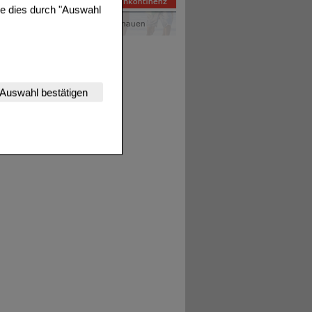
ie dies durch "Auswahl
nserer Website
Auswahl bestätigen
tet werden kann.
estalten,
rhaltensweisen (z.B.
nisse zugeschrittene
ng unserer Website
uf unserer Website aber
, dass Daten hierfür