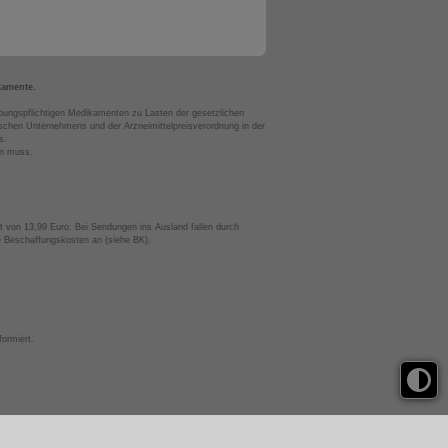
kamente.
bungspflichtigen Medikamenten zu Lasten der gesetzlichen
chen Unternehmens und der Arzneimittelpreisverordnung in der
s.
en muss.
t von 13,99 Euro. Bei Sendungen ins Ausland fallen durch
te Beschaffungskosten an (siehe BK).
ormiert.