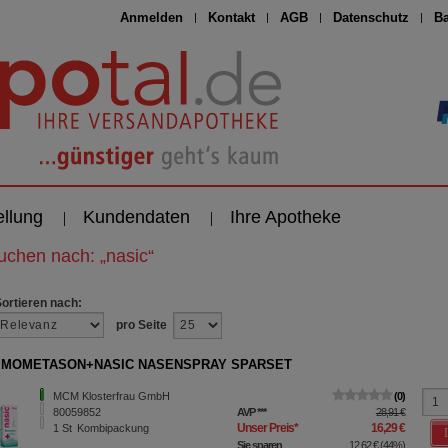
Anmelden
Kontakt
AGB
Datenschutz
Ba
ellung
Kundendaten
Ihre Apotheke
suchen nach:
„
nasic
“
Sortieren nach:
pro Seite
 MOMETASON+NASIC NASENSPRAY SPARSET
MCM Klosterfrau GmbH
0
80059852
AVP
***
28,91 €
Unser Preis
*
16,29 €
1
St
Kombipackung
Sie sparen
12,62 €
(
44%
)