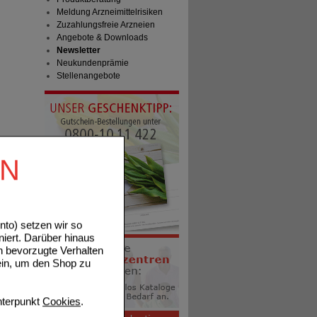
Meldung Arzneimittelrisiken
Zuzahlungsfreie Arzneien
Angebote & Downloads
Newsletter
Neukundenprämie
Stellenangebote
EN
to) setzen wir so
niert. Darüber hinaus
n bevorzugte Verhalten
ein, um den Shop zu
terpunkt
Cookies
.