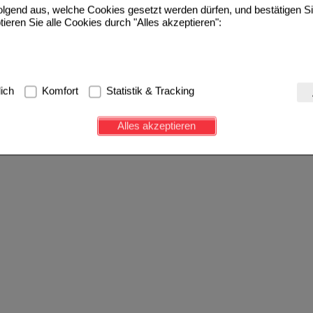
folgend aus, welche Cookies gesetzt werden dürfen, und bestätigen S
tieren Sie alle Cookies durch "Alles akzeptieren":
g:
Hierbei handelt es sich um Cookies, die für die Grundfunktionen u
lich
Komfort
Statistik & Tracking
avigation, Warenkorb, Kundenkonto), weshalb auf diese nicht verzich
s werden genutzt um das Einkaufserlebnis noch ansprechender zu g
Alles akzeptieren
e Wiedererkennung des Besuchers oder unsere Seite an bevorzugte Ve
zupassen. Komfort-Cookies ermöglichen es uns auch auf Ihre Bedürf
d unser Partnerprogramm zu betreiben.
ierüber lassen sich Informationen über die Art und Weise der Nutzu
fe wir unsere Website weiter für Sie optimieren können, den Inhalt a
ittseiten möglichst relevant für Sie zu gestalten. Bitte beachten Sie
e z.B. Google oder soziale Medien übertragen werden.