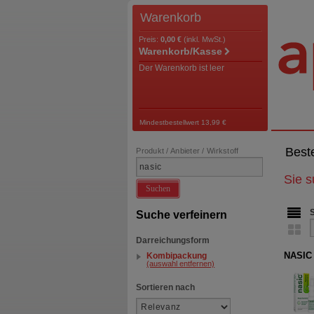
Warenkorb
Preis:
0,00 €
(inkl. MwSt.)
Warenkorb/Kasse
Der Warenkorb ist leer
Mindestbestellwert 13,99 €
Best
Produkt / Anbieter / Wirkstoff
Sie 
Suchen
Suche verfeinern
Darreichungsform
NASIC
Kombipackung
(auswahl entfernen)
Sortieren nach