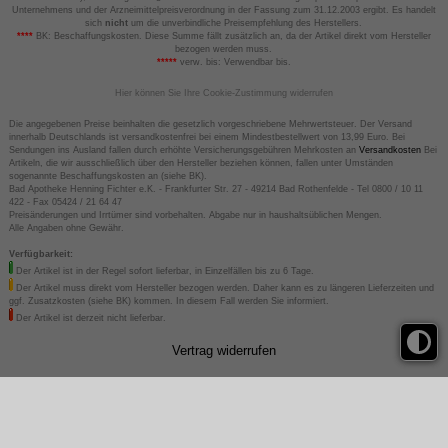
Unternehmens und der Arzneimittelpreisverordnung in der Fassung zum 31.12.2003 ergibt. Es handelt
sich
nicht
um die unverbindliche Preisempfehlung des Herstellers.
****
BK: Beschaffungskosten. Diese Summe fällt zusätzlich an, da der Artikel direkt vom Hersteller
bezogen werden muss.
*****
verw. bis: Verwendbar bis.
Hier können Sie Ihre Cookie-Zustimmung widerrufen
Die angegebenen Preise beinhalten die gesetzlich vorgeschriebene Mehrwertsteuer. Der Versand
innerhalb Deutschlands ist versandkostenfrei bei einem Mindestbestellwert von 13,99 Euro. Bei
Sendungen ins Ausland fallen durch erhöhte Versicherungsgebühren Mehrkosten an
Versandkosten
Bei
Artikeln, die wir ausschließlich über den Hersteller beziehen können, fallen unter Umständen
sogenannte Beschaffungskosten an (siehe BK).
Bad Apotheke Henning Fichter e.K. - Frankfurter Str. 27 - 49214 Bad Rothenfelde - Tel 0800 / 10 11
422 - Fax 05424 / 21 64 47
Preisänderungen und Irrtümer sind vorbehalten. Abgabe nur in haushaltsüblichen Mengen.
Alle Angaben ohne Gewähr.
Verfügbarkeit:
Der Artikel ist in der Regel sofort lieferbar, in Einzelfällen bis zu 6 Tage.
Der Artikel muss direkt vom Hersteller bezogen werden. Daher kann es zu längeren Lieferzeiten und
ggf. Zusatzkosten (siehe BK) kommen. In diesem Fall werden Sie informiert.
Der Artikel ist derzeit nicht lieferbar.
Vertrag widerrufen