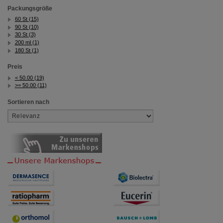
Packungsgröße
60 St (15)
90 St (10)
30 St (3)
200 ml (1)
180 St (1)
Preis
< 50.00 (19)
>= 50.00 (11)
Sortieren nach