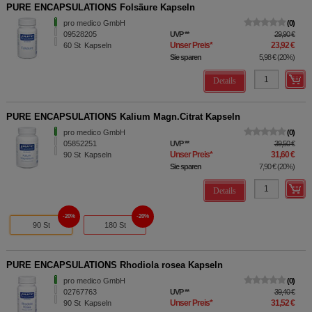
PURE ENCAPSULATIONS Folsäure Kapseln
pro medico GmbH
0
09528205
UVP
**
29,90 €
Unser Preis
*
23,92 €
60
St
Kapseln
Sie sparen
5,98 €
(
20%
)
Details
PURE ENCAPSULATIONS Kalium Magn.Citrat Kapseln
pro medico GmbH
0
05852251
UVP
**
39,50 €
Unser Preis
*
31,60 €
90
St
Kapseln
Sie sparen
7,90 €
(
20%
)
Details
20%
20%
90 St
180 St
PURE ENCAPSULATIONS Rhodiola rosea Kapseln
pro medico GmbH
0
02767763
UVP
**
39,40 €
Unser Preis
*
31,52 €
90
St
Kapseln