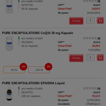
pro medico GmbH
0
02767792
UVP
**
80,80 €
Unser Preis
*
64,64 €
60
St
Kapseln
Sie sparen
16,16 €
(
20%
)
Details
PURE ENCAPSULATIONS CoQ10 30 mg Kapseln
pro medico GmbH
0
05135041
UVP
**
35,60 €
Unser Preis
*
28,48 €
60
St
Kapseln
Sie sparen
7,12 €
(
20%
)
Details
20%
20%
60 St
120 St
PURE ENCAPSULATIONS EPA/DHA Liquid
pro medico GmbH
0
05134751
UVP
**
68,90 €
Unser Preis
*
55,12 €
200
ml
Liquidum
Sie sparen
13,78 €
(
20%
)
Grundpreis
275,60 €
pro 1 l