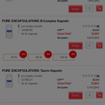
Sie sparen
7,84 €
(
20%
)
Details
PURE ENCAPSULATIONS B-Complex Kapseln
pro medico GmbH
0
12496756
UVP
**
28,10 €
Unser Preis
*
22,48 €
60
St
Kapseln
Sie sparen
5,62 €
(
20%
)
Details
20%
20%
30%
30 St
60 St
120 St
PURE ENCAPSULATIONS Taurin Kapseln
pro medico GmbH
0
02788127
UVP
**
28,70 €
Unser Preis
*
22,96 €
60
St
Kapseln
Sie sparen
5,74 €
(
20%
)
Details