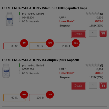
PURE ENCAPSULATIONS Vitamin C 1000 gepuffert Kaps.
pro medico GmbH
0
06465220
UVP
**
43,10 €
Unser Preis
*
29,28 €
90
St
Kapseln
Sie sparen
13,82 €
(
32%
)
Details
20%
32%
32%
30 St
90 St
250 St
PURE ENCAPSULATIONS B-Complex plus Kapseln
pro medico GmbH
0
06552226
UVP
**
41,10 €
Unser Preis
*
28,85 €
60
St
Kapseln
Sie sparen
12,25 €
(
30%
)
Details
30%
34%
60 St
120 St