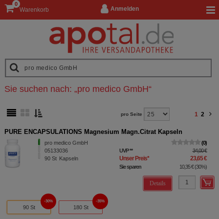
0
Anmelden
Warenkorb
Sie suchen nach:
„
pro medico GmbH
“
1
2
pro Seite
PURE ENCAPSULATIONS Magnesium Magn.Citrat Kapseln
pro medico GmbH
0
05133036
UVP
**
34,00 €
Unser Preis
*
23,65 €
90
St
Kapseln
Sie sparen
10,35 €
(
30%
)
Details
30%
35%
90 St
180 St