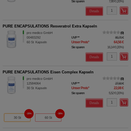
Sie sparen
7,88 €
(
20%
)
Details
PURE ENCAPSULATIONS Resveratrol Extra Kapseln
pro medico GmbH
0
00483292
UVP
**
80,70 €
Unser Preis
*
64,56 €
60
St
Kapseln
Sie sparen
16,14 €
(
20%
)
Details
PURE ENCAPSULATIONS Eisen Complex Kapseln
pro medico GmbH
0
12584064
UVP
**
27,60 €
Unser Preis
*
22,08 €
30
St
Kapseln
Sie sparen
5,52 €
(
20%
)
Details
20%
38%
30 St
60 St