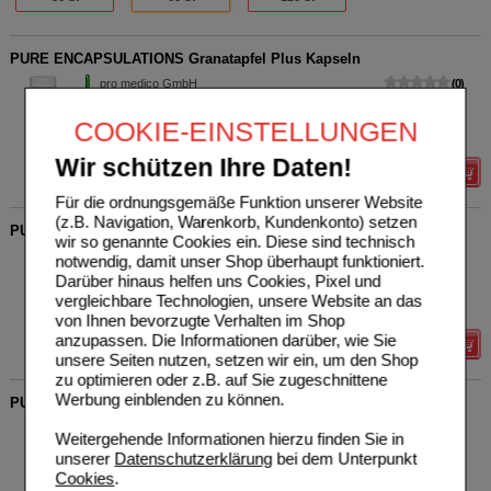
PURE ENCAPSULATIONS Granatapfel Plus Kapseln
pro medico GmbH
0
05134716
UVP
**
54,60 €
Unser Preis
*
43,68 €
60
St
Kapseln
COOKIE-EINSTELLUNGEN
Sie sparen
10,92 €
(
20%
)
Wir schützen Ihre Daten!
Details
Für die ordnungsgemäße Funktion unserer Website
(z.B. Navigation, Warenkorb, Kundenkonto) setzen
PURE ENCAPSULATIONS CoQ10 250 mg Kapseln
wir so genannte Cookies ein. Diese sind technisch
pro medico GmbH
0
notwendig, damit unser Shop überhaupt funktioniert.
00064684
UVP
**
108,10 €
Darüber hinaus helfen uns Cookies, Pixel und
Unser Preis
*
86,48 €
30
St
Kapseln
vergleichbare Technologien, unsere Website an das
Sie sparen
21,62 €
(
20%
)
von Ihnen bevorzugte Verhalten im Shop
anzupassen. Die Informationen darüber, wie Sie
Details
unsere Seiten nutzen, setzen wir ein, um den Shop
zu optimieren oder z.B. auf Sie zugeschnittene
Werbung einblenden zu können.
PURE ENCAPSULATIONS Calcium MCHA Kapseln
pro medico GmbH
0
Weitergehende Informationen hierzu finden Sie in
06127546
UVP
**
57,10 €
unserer
Datenschutzerklärung
bei dem Unterpunkt
Unser Preis
*
45,68 €
90
St
Kapseln
Cookies
.
Sie sparen
11,42 €
(
20%
)