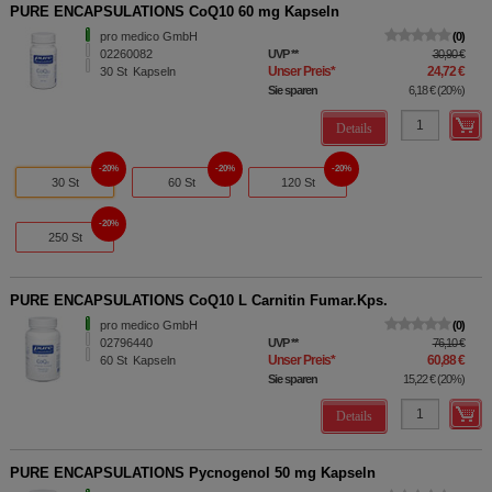
PURE ENCAPSULATIONS CoQ10 60 mg Kapseln
pro medico GmbH
0
02260082
UVP
**
30,90 €
Unser Preis
*
24,72 €
30
St
Kapseln
Sie sparen
6,18 €
(
20%
)
Details
20%
20%
20%
30 St
60 St
120 St
20%
250 St
PURE ENCAPSULATIONS CoQ10 L Carnitin Fumar.Kps.
pro medico GmbH
0
02796440
UVP
**
76,10 €
Unser Preis
*
60,88 €
60
St
Kapseln
Sie sparen
15,22 €
(
20%
)
Details
PURE ENCAPSULATIONS Pycnogenol 50 mg Kapseln