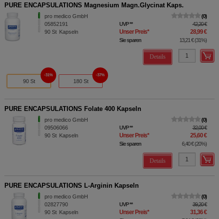
PURE ENCAPSULATIONS Magnesium Magn.Glycinat Kaps.
pro medico GmbH
0
05852191
UVP
**
42,20 €
Unser Preis
*
28,99 €
90
St
Kapseln
Sie sparen
13,21 €
(
31%
)
Details
31%
37%
90 St
180 St
PURE ENCAPSULATIONS Folate 400 Kapseln
pro medico GmbH
0
09506066
UVP
**
32,00 €
Unser Preis
*
25,60 €
90
St
Kapseln
Sie sparen
6,40 €
(
20%
)
Details
PURE ENCAPSULATIONS L-Arginin Kapseln
pro medico GmbH
0
02827790
UVP
**
39,20 €
Unser Preis
*
31,36 €
90
St
Kapseln