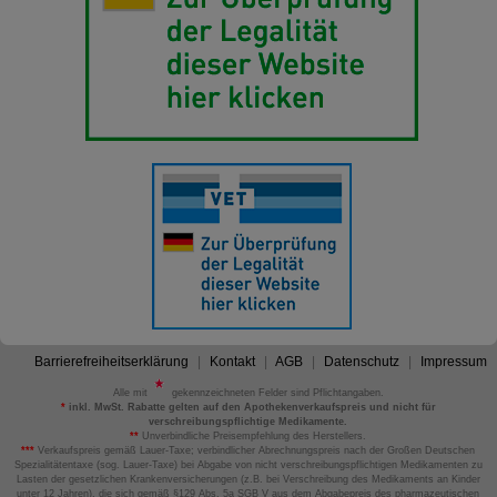
Barrierefreiheitserklärung
Kontakt
AGB
Datenschutz
Impressum
Alle mit
gekennzeichneten Felder sind Pflichtangaben.
*
inkl. MwSt. Rabatte gelten auf den Apothekenverkaufspreis und nicht für
verschreibungspflichtige Medikamente.
**
Unverbindliche Preisempfehlung des Herstellers.
***
Verkaufspreis gemäß Lauer-Taxe; verbindlicher Abrechnungspreis nach der Großen Deutschen
Spezialitätentaxe (sog. Lauer-Taxe) bei Abgabe von nicht verschreibungspflichtigen Medikamenten zu
Lasten der gesetzlichen Krankenversicherungen (z.B. bei Verschreibung des Medikaments an Kinder
unter 12 Jahren), die sich gemäß §129 Abs. 5a SGB V aus dem Abgabepreis des pharmazeutischen