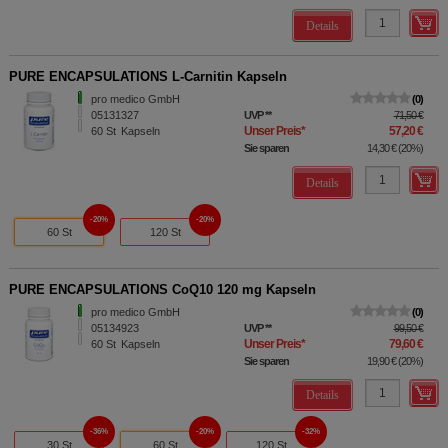
Details
PURE ENCAPSULATIONS L-Carnitin Kapseln
pro medico GmbH
0
05131327
UVP
**
71,50 €
Unser Preis
*
57,20 €
60
St
Kapseln
Sie sparen
14,30 €
(
20%
)
Details
20%
20%
60 St
120 St
PURE ENCAPSULATIONS CoQ10 120 mg Kapseln
pro medico GmbH
0
05134923
UVP
**
99,50 €
Unser Preis
*
79,60 €
60
St
Kapseln
Sie sparen
19,90 €
(
20%
)
Details
36%
20%
32%
30 St
60 St
120 St