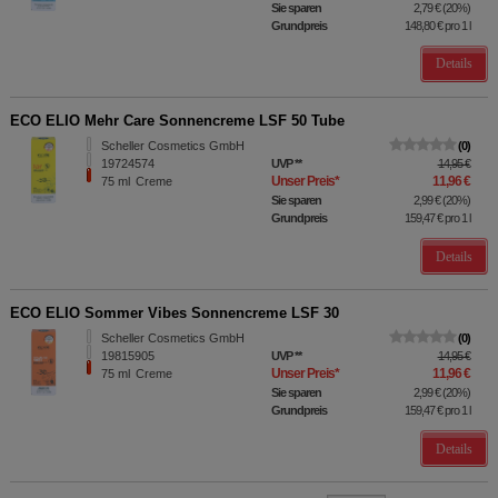
Sie sparen
2,79 €
(
20%
)
Grundpreis
148,80 €
pro 1 l
Details
ECO ELIO Mehr Care Sonnencreme LSF 50 Tube
Scheller Cosmetics GmbH
0
19724574
UVP
**
14,95 €
Unser Preis
*
11,96 €
75
ml
Creme
Sie sparen
2,99 €
(
20%
)
Grundpreis
159,47 €
pro 1 l
Details
ECO ELIO Sommer Vibes Sonnencreme LSF 30
Scheller Cosmetics GmbH
0
19815905
UVP
**
14,95 €
Unser Preis
*
11,96 €
75
ml
Creme
Sie sparen
2,99 €
(
20%
)
Grundpreis
159,47 €
pro 1 l
Details