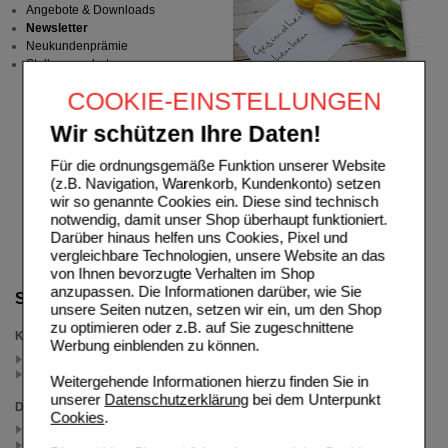
Angebote & Downloads
Newsletter
Neukundenprämie
Stellenangebote
COOKIE-EINSTELLUNGEN
Wir schützen Ihre Daten!
Für die ordnungsgemäße Funktion unserer Website
(z.B. Navigation, Warenkorb, Kundenkonto) setzen
wir so genannte Cookies ein. Diese sind technisch
notwendig, damit unser Shop überhaupt funktioniert.
Darüber hinaus helfen uns Cookies, Pixel und
vergleichbare Technologien, unsere Website an das
von Ihnen bevorzugte Verhalten im Shop
anzupassen. Die Informationen darüber, wie Sie
Suche verfeinern
unsere Seiten nutzen, setzen wir ein, um den Shop
zu optimieren oder z.B. auf Sie zugeschnittene
Kategorien
Werbung einblenden zu können.
Cremes, Lotion, Spray (1)
Weitere Arzneimittel (3)
Weitergehende Informationen hierzu finden Sie in
unserer
Datenschutzerklärung
bei dem Unterpunkt
Darreichungsform
Cookies
.
Creme (4)
Lotion (1)