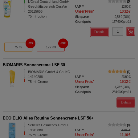
L'Oreal Deutschland GmbH
0
Geschäftsbereich CeraVe
UVP
**
12,90 €
Unser Preis
*
10,32 €
20115656
75
ml
Lotion
Sie sparen
2,58 €
(
20%
)
Grundpreis
137,60 €
pro 1 l
Details
20%
20%
75 ml
177 ml
BIOMARIS Sonnencreme LSF 30
BIOMARIS GmbH & Co. KG
1
14140288
UVP
**
23,90 €
Unser Preis
*
19,12 €
75
ml
Creme
Sie sparen
4,78 €
(
20%
)
Grundpreis
254,93 €
pro 1 l
Details
ECO ELIO Alles Routine Sonnencreme LSF 50+
Scheller Cosmetics GmbH
0
19815880
UVP
**
13,95 €
Unser Preis
*
11,16 €
75
ml
Creme