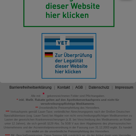
Barrierefreiheitserklärung
Kontakt
AGB
Datenschutz
Impressum
Alle mit
gekennzeichneten Felder sind Pflichtangaben.
*
inkl. MwSt. Rabatte gelten auf den Apothekenverkaufspreis und nicht für
verschreibungspflichtige Medikamente.
**
Unverbindliche Preisempfehlung des Herstellers.
***
Verkaufspreis gemäß Lauer-Taxe; verbindlicher Abrechnungspreis nach der Großen Deutschen
Spezialitätentaxe (sog. Lauer-Taxe) bei Abgabe von nicht verschreibungspflichtigen Medikamenten zu
Lasten der gesetzlichen Krankenversicherungen (z.B. bei Verschreibung des Medikaments an Kinder
unter 12 Jahren), die sich gemäß §129 Abs. 5a SGB V aus dem Abgabepreis des pharmazeutischen
Unternehmens und der Arzneimittelpreisverordnung in der Fassung zum 31.12.2003 ergibt. Es handelt
sich
nicht
um die unverbindliche Preisempfehlung des Herstellers.
****
BK: Beschaffungskosten. Diese Summe fällt zusätzlich an, da der Artikel direkt vom Hersteller