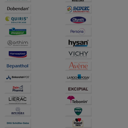
Informationen über die Art und Weise der Nutzung
unserer Website sammeln, mit deren Hilfe wir unsere
Website weiter für Sie optimieren können, den Inhalt
auf unserer Website aber auch die Werbung auf
Drittseiten möglichst relevant für Sie zu gestalten.
Bitte beachten Sie, dass Daten hierfür teilweise an
Dritte wie z.B. Google oder soziale Medien
übertragen werden.