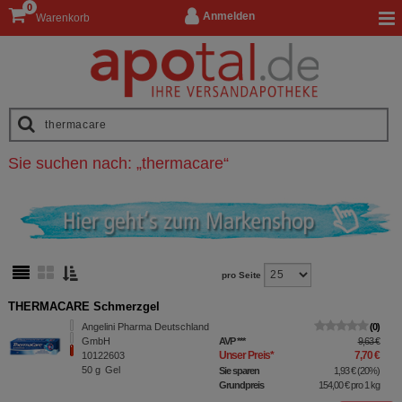
0
Anmelden
Warenkorb
Sie suchen nach:
„
thermacare
“
pro Seite
THERMACARE Schmerzgel
Angelini Pharma Deutschland
0
GmbH
AVP
***
9,63 €
Unser Preis
*
7,70 €
10122603
50
g
Gel
Sie sparen
1,93 €
(
20%
)
Grundpreis
154,00 €
pro 1 kg