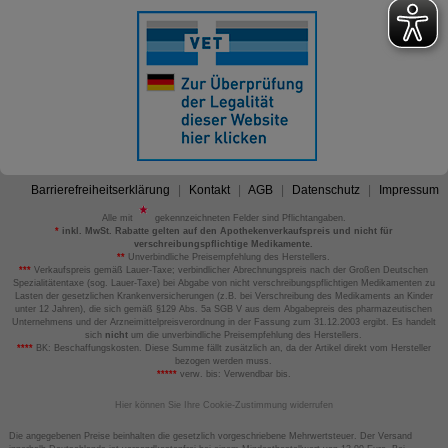
Barrierefreiheitserklärung
Kontakt
AGB
Datenschutz
Impressum
Alle mit
gekennzeichneten Felder sind Pflichtangaben.
*
inkl. MwSt. Rabatte gelten auf den Apothekenverkaufspreis und nicht für
verschreibungspflichtige Medikamente.
**
Unverbindliche Preisempfehlung des Herstellers.
***
Verkaufspreis gemäß Lauer-Taxe; verbindlicher Abrechnungspreis nach der Großen Deutschen
Spezialitätentaxe (sog. Lauer-Taxe) bei Abgabe von nicht verschreibungspflichtigen Medikamenten zu
Lasten der gesetzlichen Krankenversicherungen (z.B. bei Verschreibung des Medikaments an Kinder
unter 12 Jahren), die sich gemäß §129 Abs. 5a SGB V aus dem Abgabepreis des pharmazeutischen
Unternehmens und der Arzneimittelpreisverordnung in der Fassung zum 31.12.2003 ergibt. Es handelt
sich
nicht
um die unverbindliche Preisempfehlung des Herstellers.
****
BK: Beschaffungskosten. Diese Summe fällt zusätzlich an, da der Artikel direkt vom Hersteller
bezogen werden muss.
*****
verw. bis: Verwendbar bis.
Hier können Sie Ihre Cookie-Zustimmung widerrufen
Die angegebenen Preise beinhalten die gesetzlich vorgeschriebene Mehrwertsteuer. Der Versand