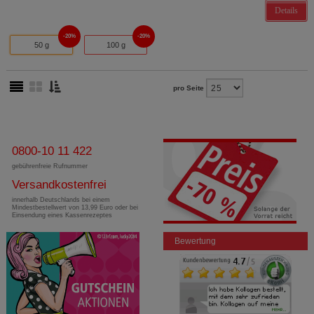
Details
20%
20%
50 g
100 g
pro Seite
0800-10 11 422
gebührenfreie Rufnummer
Versandkostenfrei
innerhalb Deutschlands bei einem
Mindestbestellwert von 13,99 Euro oder bei
Einsendung eines Kassenrezeptes
Bewertung