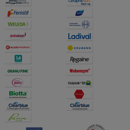
auf unserer Website aber auch die Werbung auf
Drittseiten möglichst relevant für Sie zu gestalten.
Bitte beachten Sie, dass Daten hierfür teilweise an
Dritte wie z.B. Google oder soziale Medien
übertragen werden.