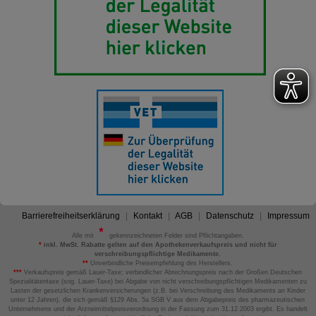
Barrierefreiheitserklärung
Kontakt
AGB
Datenschutz
Impressum
Alle mit
gekennzeichneten Felder sind Pflichtangaben.
*
inkl. MwSt. Rabatte gelten auf den Apothekenverkaufspreis und nicht für
verschreibungspflichtige Medikamente.
**
Unverbindliche Preisempfehlung des Herstellers.
***
Verkaufspreis gemäß Lauer-Taxe; verbindlicher Abrechnungspreis nach der Großen Deutschen
Spezialitätentaxe (sog. Lauer-Taxe) bei Abgabe von nicht verschreibungspflichtigen Medikamenten zu
Lasten der gesetzlichen Krankenversicherungen (z.B. bei Verschreibung des Medikaments an Kinder
unter 12 Jahren), die sich gemäß §129 Abs. 5a SGB V aus dem Abgabepreis des pharmazeutischen
Unternehmens und der Arzneimittelpreisverordnung in der Fassung zum 31.12.2003 ergibt. Es handelt