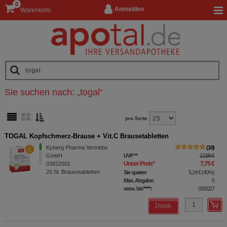
0
Anmelden
Warenkorb
Sie suchen nach:
„
togal
“
pro Seite
TOGAL Kopfschmerz-Brause + Vit.C Brausetabletten
Kyberg Pharma Vertriebs
10
GmbH
UVP
**
12,99 €
Unser Preis
*
7,75 €
03822501
20
St
Brausetabletten
Sie sparen
5,24 €
(
40%
)
Max. Abgabe:
5
verw. bis*****:
03/2027
Details