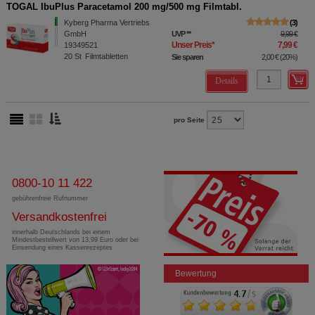
TOGAL IbuPlus Paracetamol 200 mg/500 mg Filmtabl.
Kyberg Pharma Vertriebs
3
GmbH
UVP
**
9,99 €
Unser Preis
*
7,99 €
19349521
20
St
Filmtabletten
Sie sparen
2,00 €
(
20%
)
Details
pro Seite
0800-10 11 422
gebührenfreie Rufnummer
Versandkostenfrei
innerhalb Deutschlands bei einem
Mindestbestellwert von 13,99 Euro oder bei
Einsendung eines Kassenrezeptes
Bewertung