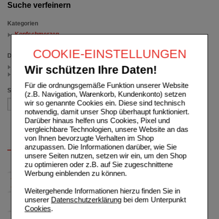
Suche verfeinern
Kategorien
Kopfschmerzen
(auswahl entfernen)
COOKIE-EINSTELLUNGEN
Darreichungsform
Brausetabletten (1)
Wir schützen Ihre Daten!
Filmtabletten (1)
Für die ordnungsgemäße Funktion unserer Website
Sortieren nach
(z.B. Navigation, Warenkorb, Kundenkonto) setzen
wir so genannte Cookies ein. Diese sind technisch
notwendig, damit unser Shop überhaupt funktioniert.
Darüber hinaus helfen uns Cookies, Pixel und
vergleichbare Technologien, unsere Website an das
von Ihnen bevorzugte Verhalten im Shop
anzupassen. Die Informationen darüber, wie Sie
unsere Seiten nutzen, setzen wir ein, um den Shop
zu optimieren oder z.B. auf Sie zugeschnittene
Werbung einblenden zu können.
Weitergehende Informationen hierzu finden Sie in
unserer
Datenschutzerklärung
bei dem Unterpunkt
Cookies
.