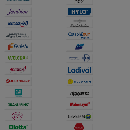
Informationen über die Art und Weise der Nutzung
unserer Website sammeln, mit deren Hilfe wir unsere
Website weiter für Sie optimieren können, den Inhalt
auf unserer Website aber auch die Werbung auf
Drittseiten möglichst relevant für Sie zu gestalten.
Bitte beachten Sie, dass Daten hierfür teilweise an
Dritte wie z.B. Google oder soziale Medien
übertragen werden.