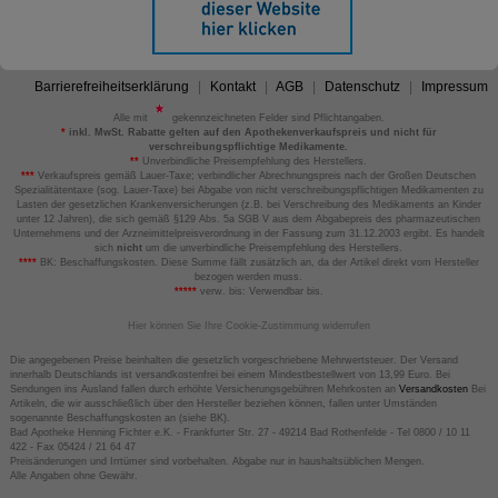
Barrierefreiheitserklärung
Kontakt
AGB
Datenschutz
Impressum
Alle mit
gekennzeichneten Felder sind Pflichtangaben.
*
inkl. MwSt. Rabatte gelten auf den Apothekenverkaufspreis und nicht für
verschreibungspflichtige Medikamente.
**
Unverbindliche Preisempfehlung des Herstellers.
***
Verkaufspreis gemäß Lauer-Taxe; verbindlicher Abrechnungspreis nach der Großen Deutschen
Spezialitätentaxe (sog. Lauer-Taxe) bei Abgabe von nicht verschreibungspflichtigen Medikamenten zu
Lasten der gesetzlichen Krankenversicherungen (z.B. bei Verschreibung des Medikaments an Kinder
unter 12 Jahren), die sich gemäß §129 Abs. 5a SGB V aus dem Abgabepreis des pharmazeutischen
Unternehmens und der Arzneimittelpreisverordnung in der Fassung zum 31.12.2003 ergibt. Es handelt
sich
nicht
um die unverbindliche Preisempfehlung des Herstellers.
****
BK: Beschaffungskosten. Diese Summe fällt zusätzlich an, da der Artikel direkt vom Hersteller
bezogen werden muss.
*****
verw. bis: Verwendbar bis.
Hier können Sie Ihre Cookie-Zustimmung widerrufen
Die angegebenen Preise beinhalten die gesetzlich vorgeschriebene Mehrwertsteuer. Der Versand
innerhalb Deutschlands ist versandkostenfrei bei einem Mindestbestellwert von 13,99 Euro. Bei
Sendungen ins Ausland fallen durch erhöhte Versicherungsgebühren Mehrkosten an
Versandkosten
Bei
Artikeln, die wir ausschließlich über den Hersteller beziehen können, fallen unter Umständen
sogenannte Beschaffungskosten an (siehe BK).
Bad Apotheke Henning Fichter e.K. - Frankfurter Str. 27 - 49214 Bad Rothenfelde - Tel 0800 / 10 11
422 - Fax 05424 / 21 64 47
Preisänderungen und Irrtümer sind vorbehalten. Abgabe nur in haushaltsüblichen Mengen.
Alle Angaben ohne Gewähr.