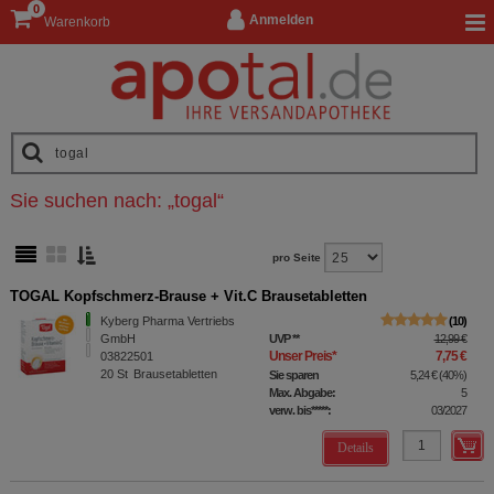
0
Anmelden
Warenkorb
Sie suchen nach:
„
togal
“
pro Seite
TOGAL Kopfschmerz-Brause + Vit.C Brausetabletten
Kyberg Pharma Vertriebs
10
GmbH
UVP
**
12,99 €
Unser Preis
*
7,75 €
03822501
20
St
Brausetabletten
Sie sparen
5,24 €
(
40%
)
Max. Abgabe:
5
verw. bis*****:
03/2027
Details