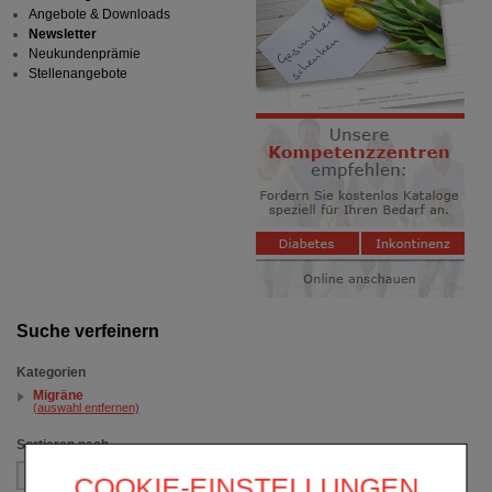
Angebote & Downloads
Newsletter
Neukundenprämie
Stellenangebote
Suche verfeinern
Kategorien
Migräne
(auswahl entfernen)
Sortieren nach
COOKIE-EINSTELLUNGEN