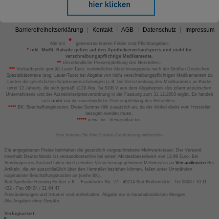
Barrierefreiheitserklärung
Kontakt
AGB
Datenschutz
Impressum
Alle mit
gekennzeichneten Felder sind Pflichtangaben.
*
inkl. MwSt. Rabatte gelten auf den Apothekenverkaufspreis und nicht für
verschreibungspflichtige Medikamente.
**
Unverbindliche Preisempfehlung des Herstellers.
***
Verkaufspreis gemäß Lauer-Taxe; verbindlicher Abrechnungspreis nach der Großen Deutschen
Spezialitätentaxe (sog. Lauer-Taxe) bei Abgabe von nicht verschreibungspflichtigen Medikamenten zu
Lasten der gesetzlichen Krankenversicherungen (z.B. bei Verschreibung des Medikaments an Kinder
unter 12 Jahren), die sich gemäß §129 Abs. 5a SGB V aus dem Abgabepreis des pharmazeutischen
Unternehmens und der Arzneimittelpreisverordnung in der Fassung zum 31.12.2003 ergibt. Es handelt
sich
nicht
um die unverbindliche Preisempfehlung des Herstellers.
****
BK: Beschaffungskosten. Diese Summe fällt zusätzlich an, da der Artikel direkt vom Hersteller
bezogen werden muss.
*****
verw. bis: Verwendbar bis.
Hier können Sie Ihre Cookie-Zustimmung widerrufen
Die angegebenen Preise beinhalten die gesetzlich vorgeschriebene Mehrwertsteuer. Der Versand
innerhalb Deutschlands ist versandkostenfrei bei einem Mindestbestellwert von 13,99 Euro. Bei
Sendungen ins Ausland fallen durch erhöhte Versicherungsgebühren Mehrkosten an
Versandkosten
Bei
Artikeln, die wir ausschließlich über den Hersteller beziehen können, fallen unter Umständen
sogenannte Beschaffungskosten an (siehe BK).
Bad Apotheke Henning Fichter e.K. - Frankfurter Str. 27 - 49214 Bad Rothenfelde - Tel 0800 / 10 11
422 - Fax 05424 / 21 64 47
Preisänderungen und Irrtümer sind vorbehalten. Abgabe nur in haushaltsüblichen Mengen.
Alle Angaben ohne Gewähr.
Verfügbarkeit: