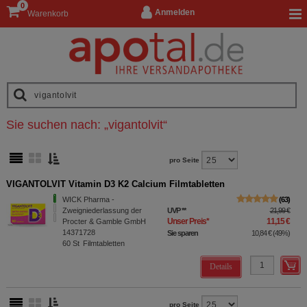
0
Anmelden
Warenkorb
Sie suchen nach:
„
vigantolvit
“
pro Seite
VIGANTOLVIT Vitamin D3 K2 Calcium Filmtabletten
WICK Pharma -
63
Zweigniederlassung der
UVP
**
21,99 €
Unser Preis
*
11,15 €
Procter & Gamble GmbH
14371728
Sie sparen
10,84 €
(
49%
)
60
St
Filmtabletten
Details
pro Seite