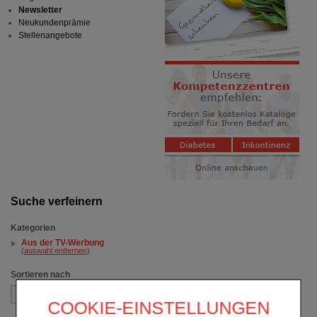
Newsletter
Neukundenprämie
Stellenangebote
Suche verfeinern
Kategorien
Aus der TV-Werbung
(auswahl entfernen)
Sortieren nach
COOKIE-EINSTELLUNGEN