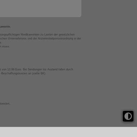
kamente.
bungspflichtigen Medikamenten zu Lasten der gesetzlichen
chen Unternehmens und der Arzneimittelpreisverordnung in der
s.
en muss.
t von 13,99 Euro. Bei Sendungen ins Ausland fallen durch
te Beschaffungskosten an (siehe BK).
ormiert.