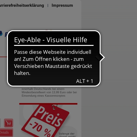
rrierefreiheitserklärung
Impressum
Seite drucken
0800-10 11 422
gebührenfreie Rufnummer
Versandkostenfrei
innerhalb Deutschlands bei einem
Mindestbestellwert von 13,99 Euro oder bei
Einsendung eines Kassenrezeptes
Details