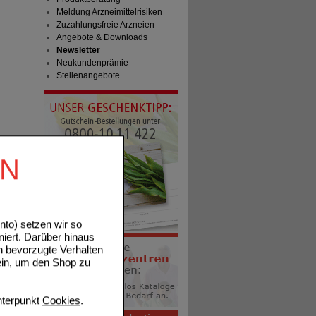
Meldung Arzneimittelrisiken
Zuzahlungsfreie Arzneien
Angebote & Downloads
Newsletter
Neukundenprämie
Stellenangebote
EN
to) setzen wir so
niert. Darüber hinaus
n bevorzugte Verhalten
ein, um den Shop zu
terpunkt
Cookies
.