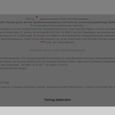
Alle mit
gekennzeichneten Felder sind Pflichtangaben.
MwSt. Rabatte gelten auf den Apothekenverkaufspreis und nicht für verschreibungspflichtige Medi
**
Unverbindliche Preisempfehlung des Herstellers.
nungspreis nach der Großen Deutschen Spezialitätentaxe (sog. Lauer-Taxe) bei Abgabe von nicht verschrei
ts an Kinder unter 12 Jahren), die sich gemäß §129 Abs. 5a SGB V aus dem Abgabepreis des pharmazeutis
assung zum 31.12.2003 ergibt. Es handelt sich
nicht
um die unverbindliche Preisempfehlung des Hersteller
 Beschaffungskosten. Diese Summe fällt zusätzlich an, da der Artikel direkt vom Hersteller bezogen werd
*****
verw. bis: Verwendbar bis.
Hier können Sie Ihre Cookie-Zustimmung widerrufen
ene Mehrwertsteuer. Der Versand innerhalb Deutschlands ist versandkostenfrei bei einem Mindestbestellwer
ei Artikeln, die wir ausschließlich über den Hersteller beziehen können, fallen unter Umständen sogenann
4 Bad Rothenfelde - Tel 0800 / 10 11 422 - Fax 05424 / 21 64 47
haushaltsüblichen Mengen.
zu 6 Tage.
 kann es zu längeren Lieferzeiten und ggf. Zusatzkosten (siehe BK) kommen. In diesem Fall werden Sie inf
Vertrag widerrufen