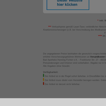
*
inkl. 
***
Verkaufspreis gemäß Lauer-Taxe; verbindlicher Abrech
Krankenversicherungen (z.B. bei Verschreibung des Medikamen
F
****
BK:
Die angegebenen Preise beinhalten die gesetzlich vorgeschrieb
erhöhte Versicherungsgebühren Mehrkosten an
Versandkosten
B
Bad Apotheke Henning Fichter e.K. - Frankfurter Str. 27 - 4921
Preisänderungen und Irrtümer sind vorbehalten. Abgabe nur in 
Alle Angaben ohne Gewähr.
Verfügbarkeit:
Der Artikel ist in der Regel sofort lieferbar, in Einzelfällen bis 
Der Artikel muss direkt vom Hersteller bezogen werden. Daher
Der Artikel ist derzeit nicht lieferbar.