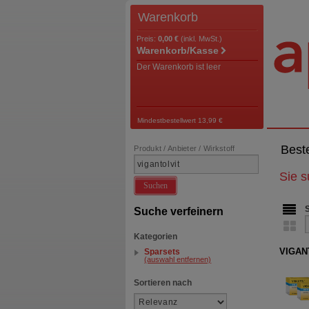
Warenkorb
Preis:
0,00 €
(inkl. MwSt.)
Warenkorb/Kasse
Der Warenkorb ist leer
Mindestbestellwert 13,99 €
Best
Produkt / Anbieter / Wirkstoff
Sie 
Suchen
Suche verfeinern
Kategorien
VIGANT
Sparsets
(auswahl entfernen)
Sortieren nach