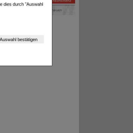
ie dies durch "Auswahl
nserer Website
Auswahl bestätigen
tet werden kann.
estalten,
rhaltensweisen (z.B.
nisse zugeschrittene
ng unserer Website
uf unserer Website aber
, dass Daten hierfür