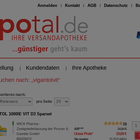
Anmelden
Kontakt
AGB
Datenschutz
Ba
ellung
Kundendaten
Ihre Apotheke
suchen nach:
„
vigantolvit
“
Sortieren nach:
pro Seite
OL 1000IE VIT D3 Sparset
WICK Pharma -
1
Zweigniederlassung der Procter &
AVP
***
34,94 €
Unser Preis
*
19,69 €
Gamble GmbH
80029472
Sie sparen
15,25 €
(
44%
)