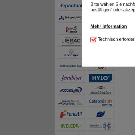
Bitte wählen Sie nach
bestätigen" oder akzep
Mehr Information
Technisch Notwendi
Technisch erforder
notwendig sind (z.B. N
Komfort:
Diese Cookie
beispielsweise für di
Spracheinstellung) an
Inhalte anzuzeigen un
Statistik & Tracking:
H
sammeln, mit deren Hil
auch die Werbung auf Dr
teilweise an Dritte wi