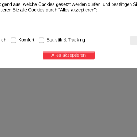
folgend aus, welche Cookies gesetzt werden dürfen, und bestätigen S
tieren Sie alle Cookies durch "Alles akzeptieren":
g:
Hierbei handelt es sich um Cookies, die für die Grundfunktionen u
lich
Komfort
Statistik & Tracking
avigation, Warenkorb, Kundenkonto), weshalb auf diese nicht verzich
s werden genutzt um das Einkaufserlebnis noch ansprechender zu g
Alles akzeptieren
e Wiedererkennung des Besuchers oder unsere Seite an bevorzugte Ve
zupassen. Komfort-Cookies ermöglichen es uns auch auf Ihre Bedürf
d unser Partnerprogramm zu betreiben.
ierüber lassen sich Informationen über die Art und Weise der Nutzu
fe wir unsere Website weiter für Sie optimieren können, den Inhalt a
ittseiten möglichst relevant für Sie zu gestalten. Bitte beachten Sie
e z.B. Google oder soziale Medien übertragen werden.