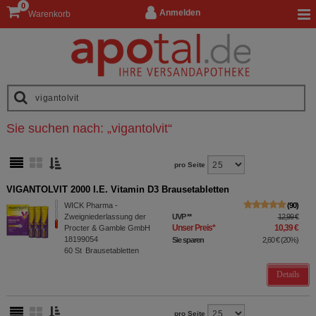
0
Anmelden
Warenkorb
Sie suchen nach:
„
vigantolvit
“
pro Seite
VIGANTOLVIT 2000 I.E. Vitamin D3 Brausetabletten
WICK Pharma -
90
Zweigniederlassung der
UVP
**
12,99 €
Unser Preis
*
10,39 €
Procter & Gamble GmbH
18199054
Sie sparen
2,60 €
(
20%
)
60
St
Brausetabletten
Details
pro Seite