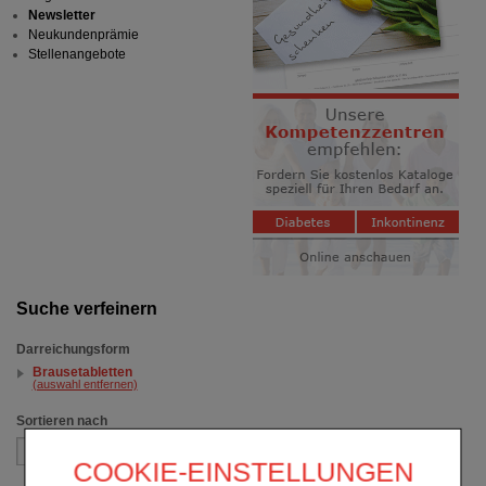
Newsletter
Neukundenprämie
Stellenangebote
Suche verfeinern
Darreichungsform
Brausetabletten
(auswahl entfernen)
Sortieren nach
COOKIE-EINSTELLUNGEN