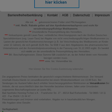
Barrierefreiheitserklärung
Kontakt
AGB
Datenschutz
Impressum
Alle mit
gekennzeichneten Felder sind Pflichtangaben.
*
inkl. MwSt. Rabatte gelten auf den Apothekenverkaufspreis und nicht für
verschreibungspflichtige Medikamente.
**
Unverbindliche Preisempfehlung des Herstellers.
***
Verkaufspreis gemäß Lauer-Taxe; verbindlicher Abrechnungspreis nach der Großen Deutschen
Spezialitätentaxe (sog. Lauer-Taxe) bei Abgabe von nicht verschreibungspflichtigen Medikamenten zu
Lasten der gesetzlichen Krankenversicherungen (z.B. bei Verschreibung des Medikaments an Kinder
unter 12 Jahren), die sich gemäß §129 Abs. 5a SGB V aus dem Abgabepreis des pharmazeutischen
Unternehmens und der Arzneimittelpreisverordnung in der Fassung zum 31.12.2003 ergibt. Es handelt
sich
nicht
um die unverbindliche Preisempfehlung des Herstellers.
****
BK: Beschaffungskosten. Diese Summe fällt zusätzlich an, da der Artikel direkt vom Hersteller
bezogen werden muss.
*****
verw. bis: Verwendbar bis.
Hier können Sie Ihre Cookie-Zustimmung widerrufen
Die angegebenen Preise beinhalten die gesetzlich vorgeschriebene Mehrwertsteuer. Der Versand
innerhalb Deutschlands ist versandkostenfrei bei einem Mindestbestellwert von 13,99 Euro. Bei
Sendungen ins Ausland fallen durch erhöhte Versicherungsgebühren Mehrkosten an
Versandkosten
Bei
Artikeln, die wir ausschließlich über den Hersteller beziehen können, fallen unter Umständen
sogenannte Beschaffungskosten an (siehe BK).
Bad Apotheke Henning Fichter e.K. - Frankfurter Str. 27 - 49214 Bad Rothenfelde - Tel 0800 / 10 11
422 - Fax 05424 / 21 64 47
Preisänderungen und Irrtümer sind vorbehalten. Abgabe nur in haushaltsüblichen Mengen.
Alle Angaben ohne Gewähr.
Verfügbarkeit: