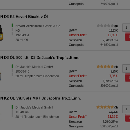
Grundpreis
749,00 €
pro 1 l
N D3 K2 Hevert Bioaktiv Öl
Hevert-Arzneimittel GmbH & Co.
0
KG
UVP
**
19,93 €
Unser Preis
*
12,89 €
19264351
20
ml
Öl
Sie sparen
7,04 €
(
35%
)
Grundpreis
644,50 €
pro 1 l
N D3 ÖL 800 I.E. D3 Dr.Jacob's Tropf.z.Einn.
Dr. Jacob's Medical GmbH
4
10038446
UVP
**
9,95 €
Unser Preis
*
7,96 €
20
ml
Tropfen zum Einnehmen
Sie sparen
1,99 €
(
20%
)
Grundpreis
398,00 €
pro 1 l
N K2 ÖL Vit.K als MK7 Dr.Jacob's Tro.z.Einn.
Dr. Jacob's Medical GmbH
3
11648046
UVP
**
14,95 €
Unser Preis
*
11,19 €
20
ml
Tropfen zum Einnehmen
Sie sparen
3,76 €
(
25%
)
Grundpreis
559,50 €
pro 1 l