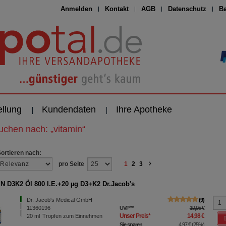
Anmelden
Kontakt
AGB
Datenschutz
Ba
ellung
Kundendaten
Ihre Apotheke
suchen nach:
„
vitamin
“
Sortieren nach:
pro Seite
1
2
3
N D3K2 Öl 800 I.E.+20 µg D3+K2 Dr.Jacob's
Dr. Jacob's Medical GmbH
9
11360196
UVP
**
19,95 €
Unser Preis
*
14,98 €
20
ml
Tropfen zum Einnehmen
Sie sparen
4,97 €
(
25%
)