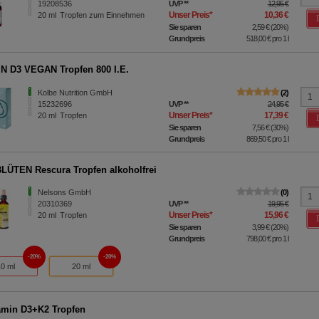
19208536
UVP
**
12,95 €
Unser Preis
*
10,36 €
20
ml
Tropfen zum Einnehmen
Sie sparen
2,59 €
(
20%
)
Grundpreis
518,00 €
pro 1 l
N D3 VEGAN Tropfen 800 I.E.
Kolbe Nutrition GmbH
2
15232696
UVP
**
24,95 €
Unser Preis
*
17,39 €
20
ml
Tropfen
Sie sparen
7,56 €
(
30%
)
Grundpreis
869,50 €
pro 1 l
ÜTEN Rescura Tropfen alkoholfrei
Nelsons GmbH
0
20310369
UVP
**
19,95 €
Unser Preis
*
15,96 €
20
ml
Tropfen
Sie sparen
3,99 €
(
20%
)
Grundpreis
798,00 €
pro 1 l
20%
20%
10 ml
20 ml
amin D3+K2 Tropfen