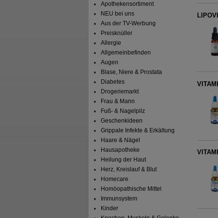
Apothekensortiment
NEU bei uns
LIPOVI
Aus der TV-Werbung
Preisknüller
Allergie
Allgemeinbefinden
Augen
Blase, Niere & Prostata
Diabetes
VITAMI
Drogeriemarkt
Frau & Mann
Fuß- & Nagelpilz
Geschenkideen
Grippale Infekte & Erkältung
Haare & Nägel
Hausapotheke
VITAMI
Heilung der Haut
Herz, Kreislauf & Blut
Homecare
Homöopathische Mittel
Immunsystem
Kinder
Knochen, Muskeln & Gelenke