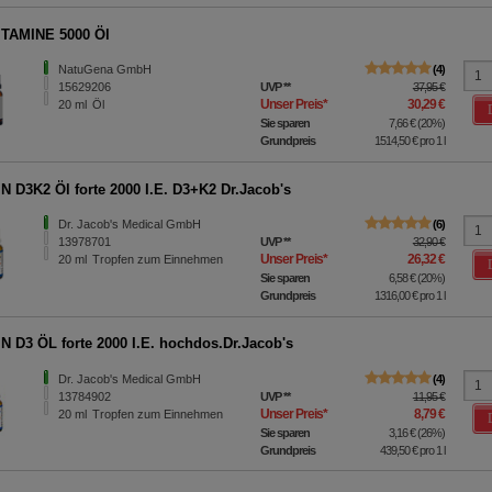
TAMINE 5000 Öl
NatuGena GmbH
4
15629206
UVP
**
37,95 €
Unser Preis
*
30,29 €
20
ml
Öl
Sie sparen
7,66 €
(
20%
)
Grundpreis
1514,50 €
pro 1 l
N D3K2 Öl forte 2000 I.E. D3+K2 Dr.Jacob's
Dr. Jacob's Medical GmbH
6
13978701
UVP
**
32,90 €
Unser Preis
*
26,32 €
20
ml
Tropfen zum Einnehmen
Sie sparen
6,58 €
(
20%
)
Grundpreis
1316,00 €
pro 1 l
N D3 ÖL forte 2000 I.E. hochdos.Dr.Jacob's
Dr. Jacob's Medical GmbH
4
13784902
UVP
**
11,95 €
Unser Preis
*
8,79 €
20
ml
Tropfen zum Einnehmen
Sie sparen
3,16 €
(
26%
)
Grundpreis
439,50 €
pro 1 l