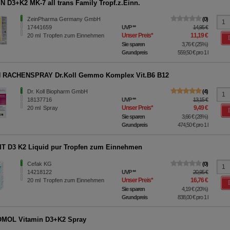
N D3+K2 MK-7 all trans Family Tropf.z.Einn.
ZeinPharma Germany GmbH
0
17441659
UVP
**
14,95 €
Unser Preis
*
11,19 €
20
ml
Tropfen zum Einnehmen
Sie sparen
3,76 €
(
25%
)
Grundpreis
559,50 €
pro 1 l
 RACHENSPRAY Dr.Koll Gemmo Komplex Vit.B6 B12
Dr. Koll Biopharm GmbH
4
18137716
UVP
**
13,15 €
Unser Preis
*
9,49 €
20
ml
Spray
Sie sparen
3,66 €
(
28%
)
Grundpreis
474,50 €
pro 1 l
T D3 K2 Liquid pur Tropfen zum Einnehmen
Cefak KG
0
14218122
UVP
**
20,95 €
Unser Preis
*
16,76 €
20
ml
Tropfen zum Einnehmen
Sie sparen
4,19 €
(
20%
)
Grundpreis
838,00 €
pro 1 l
MOL Vitamin D3+K2 Spray