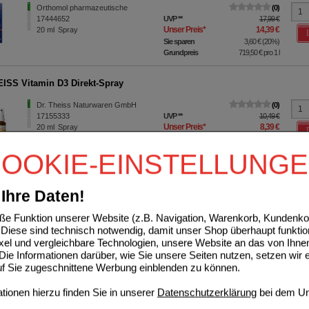
Orthomol pharmazeutische
0
17444652
UVP
**
17,99 €
Unser Preis
*
14,39 €
20
ml
Spray
Sie sparen
3,60 €
(
20%
)
Grundpreis
719,50 €
pro 1 l
ISS Vitamin D3 Direkt-Spray
Dr. Theiss Naturwaren GmbH
0
17155333
UVP
**
10,49 €
Unser Preis
*
8,39 €
20
ml
Spray
Sie sparen
2,10 €
(
20%
)
Grundpreis
419,50 €
pro 1 l
OOKIE-EINSTELLUNG
N DEKA Öl D3+K2+A+E.Dr.Jacob's Tropf.z.Einn.
Ihre Daten!
Dr. Jacob's Medical GmbH
5
14366124
UVP
**
27,50 €
e Funktion unserer Website (z.B. Navigation, Warenkorb, Kundenkon
Unser Preis
*
22,00 €
20
ml
Tropfen zum Einnehmen
Diese sind technisch notwendig, damit unser Shop überhaupt funktio
Sie sparen
5,50 €
(
20%
)
ixel und vergleichbare Technologien, unsere Website an das von Ihne
Grundpreis
1100,00 €
pro 1 l
ie Informationen darüber, wie Sie unsere Seiten nutzen, setzen wir 
auf Sie zugeschnittene Werbung einblenden zu können.
SMEDIC Tropfen
ionen hierzu finden Sie in unserer
Datenschutzerklärung
bei dem Un
Dyckerhoff Pharma GmbH &
1