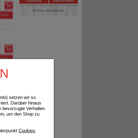
Details
Details
EN
to) setzen wir so
Details
niert. Darüber hinaus
n bevorzugte Verhalten
ein, um den Shop zu
terpunkt
Cookies
.