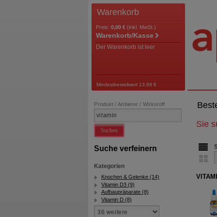
Warenkorb
Preis:
0,00 €
(inkl. MwSt.)
Warenkorb/Kasse
Der Warenkorb ist leer
Mindestbestellwert 13,99 €
Best
Produkt / Anbieter / Wirkstoff
Sie 
Suchen
Suche verfeinern
Kategorien
VITAMI
Knochen & Gelenke (14)
Vitamin D3 (9)
Aufbaupräparate (8)
Vitamin D (8)