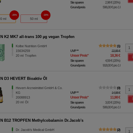
Sie sparen
2,98 €
(
20%
)
Grundpreis
596,00 €
pro 1 l
20%
20%
20 ml
50 ml
N K2 MK7 all-trans 100 µg vegan Tropfen
Kolbe Nutrition GmbH
1
15634259
UVP
**
22,95 €
Unser Preis
*
18,36 €
20
ml
Tropfen
Sie sparen
4,59 €
(
20%
)
Grundpreis
918,00 €
pro 1 l
N D3 HEVERT Bioaktiv Öl
Hevert-Arzneimittel GmbH & Co.
0
KG
UVP
**
14,98 €
Unser Preis
*
11,98 €
20088913
20
ml
Öl
Sie sparen
3,00 €
(
20%
)
Grundpreis
599,00 €
pro 1 l
N B12 TROPFEN Methylcobalamin Dr.Jacob's
Dr. Jacob's Medical GmbH
2