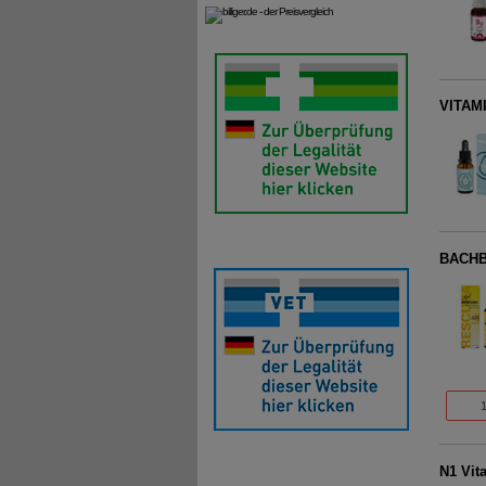
VITAMI
BACHBL
N1 Vit