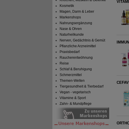
VITAMI
Kosmetik
Magen, Darm & Leber
Markenshops
Nahrungsergänzung
Nase & Ohren
Naturheilkunde
Nerven, Gedächtnis & Gemüt
IMMUN
Pflanzliche Arzneimittel
Praxisbedarf
Raucherentwöhnung
Reise
Schlaf & Beruhigung
Schmerzmittel
Themen-Welten
CEFAVI
Tiergesundheit & Tierbedarf
Vegan - vegetarisch
Vitamine & Sport
Zahn- & Mundpflege
ORTHO