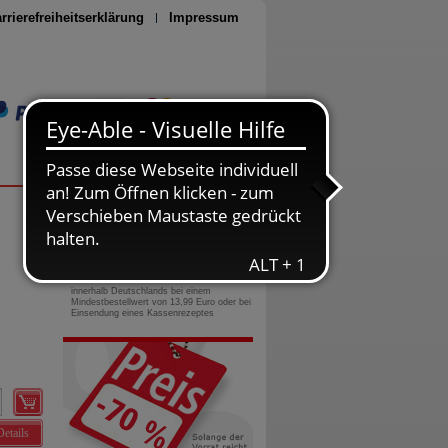
rrierefreiheitserklärung
Impressum
Seite drucken
0800-10 11 422
gebührenfreie Rufnummer
Versandkostenfrei
innerhalb Deutschlands bei einem
Mindestbestellwert von 13,99 Euro oder bei
Einsendung eines Kassenrezeptes
Details