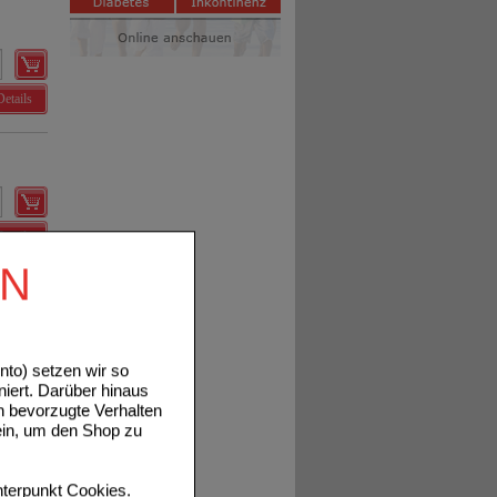
Details
Details
EN
to) setzen wir so
Details
niert. Darüber hinaus
n bevorzugte Verhalten
ein, um den Shop zu
terpunkt
Cookies
.