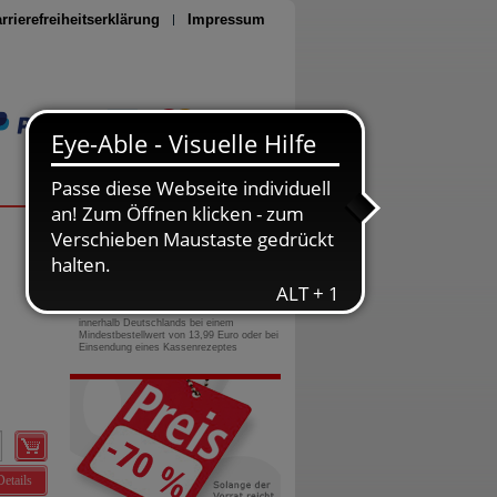
rrierefreiheitserklärung
Impressum
Seite drucken
0800-10 11 422
gebührenfreie Rufnummer
Versandkostenfrei
innerhalb Deutschlands bei einem
Mindestbestellwert von 13,99 Euro oder bei
Einsendung eines Kassenrezeptes
Details