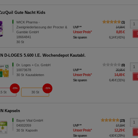
zzQuil Gute Nacht Kids
WICK Pharma -
1
Zweigniederlassung der Procter &
UVP
**
14,99 €
Unser Preis
*
8,85 €
Gamble GmbH
18664841
Sie sparen
6,14 €
(
41%
)
30
St
N D-LOGES 5.600 I.E. Wochendepot Kautabl.
Dr. Loges + Co. GmbH
0
10073678
UVP
**
20,95 €
Unser Preis
*
14,49 €
30
St
Kautabletten
Sie sparen
6,46 €
(
31%
)
23%
31%
15 St
30 St
IN Kapseln
Bayer Vital GmbH
23
04002059
UVP
**
17,19 €
Unser Preis
*
12,29 €
30
St
Kapseln
Sie sparen
4,90 €
(
29%
)