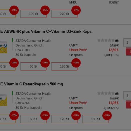
MHD:
05/2027
29%
26%
27%
30 St
120 St
270 St
E ABWEHR plus Vitamin C+Vitamin D3+Zink Kaps.
STADA Consumer Health
0
Deutschland GmbH
UVP
**
14,99 €
Unser Preis
*
12,59 €
02408188
30
St
Kapseln
Sie sparen
2,40 €
(
16%
)
16%
39%
42%
30 St
60 St
120 St
 Vitamin C Retardkapseln 500 mg
STADA Consumer Health
0
Deutschland GmbH
UVP
**
15,09 €
Unser Preis
*
11,05 €
03884264
30
St
Hartkapseln
Sie sparen
4,04 €
(
27%
)
27%
29%
28%
28%
30 St
60 St
120 St
180 St