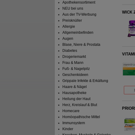
Apothekensortiment
NEU bei uns
WICK Z
Aus der TV-Werbung
Preisknüller
Allergie
Allgemeinbefinden
Augen
Blase, Niere & Prostata
Diabetes
VITAMI
Drogeriemarkt
Frau & Mann
Fuß- & Nagelpilz
Geschenkideen
Grippale Infekte & Erkältung
Haare & Nägel
Hausapotheke
Heilung der Haut
Herz, Kreislauf & Blut
PRIOR
Homecare
Homöopathische Mittel
Immunsystem
Kinder
Knochen, Muskeln & Gelenke