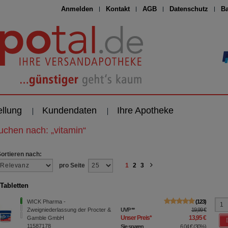
Anmelden
Kontakt
AGB
Datenschutz
Ba
ellung
Kundendaten
Ihre Apotheke
suchen nach:
„
vitamin
“
Sortieren nach:
pro Seite
1
2
3
Tabletten
WICK Pharma -
123
Zweigniederlassung der Procter &
UVP
**
19,99 €
Unser Preis
*
13,95 €
Gamble GmbH
11587178
Sie sparen
6,04 €
(
30%
)