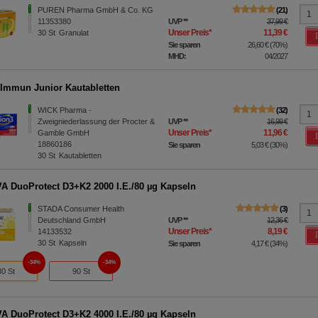
PUREN Pharma GmbH & Co. KG
21
11353380
UVP
**
37,99 €
Unser Preis
*
11,39 €
30
St
Granulat
Sie sparen
26,60 €
(
70%
)
MHD:
04/2027
Immun Junior Kautabletten
WICK Pharma -
32
Zweigniederlassung der Procter &
UVP
**
16,99 €
Unser Preis
*
11,96 €
Gamble GmbH
18860186
Sie sparen
5,03 €
(
30%
)
30
St
Kautabletten
 DuoProtect D3+K2 2000 I.E./80 µg Kapseln
STADA Consumer Health
3
Deutschland GmbH
UVP
**
12,36 €
Unser Preis
*
8,19 €
14133532
30
St
Kapseln
Sie sparen
4,17 €
(
34%
)
34%
34%
30 St
90 St
 DuoProtect D3+K2 4000 I.E./80 µg Kapseln