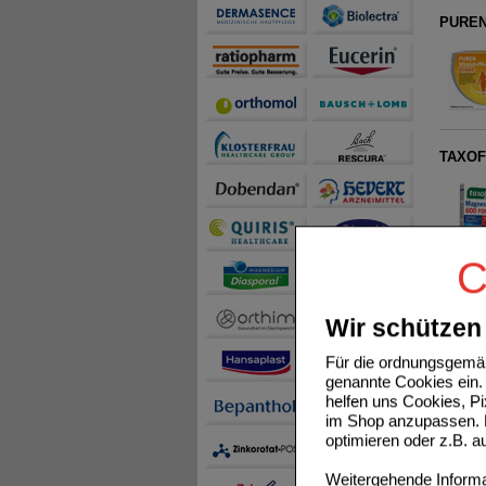
PUREN 
TAXOFI
C
SUPRAD
Wir schützen 
Für die ordnungsgemäß
genannte Cookies ein. 
helfen uns Cookies, P
im Shop anzupassen. D
ORTHO
optimieren oder z.B. 
Weitergehende Informat