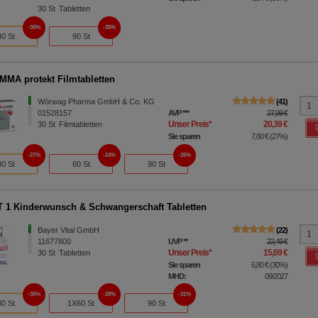
30
St
Tabletten
30%
35%
30 St
90 St
MA protekt Filmtabletten
Wörwag Pharma GmbH & Co. KG
41
01528157
AVP
***
27,99 €
Unser Preis
*
20,39 €
30
St
Filmtabletten
Sie sparen
7,60 €
(
27%
)
27%
24%
26%
30 St
60 St
90 St
 1 Kinderwunsch & Schwangerschaft Tabletten
Bayer Vital GmbH
22
11677800
UVP
**
22,49 €
Unser Preis
*
15,69 €
30
St
Tabletten
Sie sparen
6,80 €
(
30%
)
MHD:
09/2027
30%
28%
31%
30 St
1X60 St
90 St