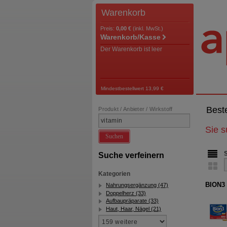
Warenkorb
Preis:
0,00 €
(inkl. MwSt.)
Warenkorb/Kasse
Der Warenkorb ist leer
Mindestbestellwert 13,99 €
Best
Produkt / Anbieter / Wirkstoff
Sie 
Suchen
Suche verfeinern
Kategorien
BION3 
Nahrungsergänzung (47)
Doppelherz (33)
Aufbaupräparate (33)
Haut, Haar, Nägel (21)