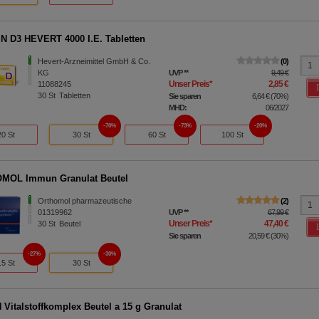
N D3 HEVERT 4000 I.E. Tabletten
Hevert-Arzneimittel GmbH & Co.
0
KG
UVP
**
9,49 €
Unser Preis
*
2,85 €
11088245
30
St
Tabletten
Sie sparen
6,64 €
(
70%
)
MHD:
06/2027
70%
73%
20%
20 St
30 St
60 St
100 St
MOL Immun Granulat Beutel
Orthomol pharmazeutische
2
01319962
UVP
**
67,99 €
Unser Preis
*
47,40 €
30
St
Beutel
Sie sparen
20,59 €
(
30%
)
27%
30%
15 St
30 St
Vitalstoffkomplex Beutel a 15 g Granulat