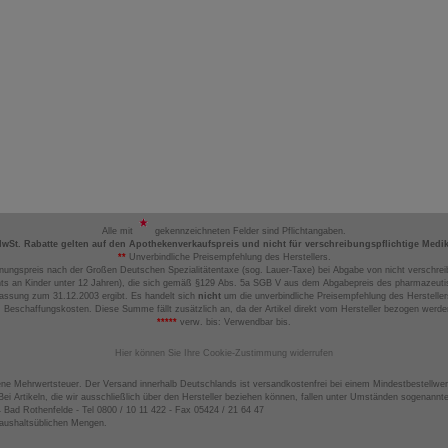
Alle mit
gekennzeichneten Felder sind Pflichtangaben.
MwSt. Rabatte gelten auf den Apothekenverkaufspreis und nicht für verschreibungspflichtige Medi
**
Unverbindliche Preisempfehlung des Herstellers.
nungspreis nach der Großen Deutschen Spezialitätentaxe (sog. Lauer-Taxe) bei Abgabe von nicht verschrei
ts an Kinder unter 12 Jahren), die sich gemäß §129 Abs. 5a SGB V aus dem Abgabepreis des pharmazeutis
assung zum 31.12.2003 ergibt. Es handelt sich
nicht
um die unverbindliche Preisempfehlung des Hersteller
 Beschaffungskosten. Diese Summe fällt zusätzlich an, da der Artikel direkt vom Hersteller bezogen werd
*****
verw. bis: Verwendbar bis.
Hier können Sie Ihre Cookie-Zustimmung widerrufen
ene Mehrwertsteuer. Der Versand innerhalb Deutschlands ist versandkostenfrei bei einem Mindestbestellwer
ei Artikeln, die wir ausschließlich über den Hersteller beziehen können, fallen unter Umständen sogenann
4 Bad Rothenfelde - Tel 0800 / 10 11 422 - Fax 05424 / 21 64 47
haushaltsüblichen Mengen.