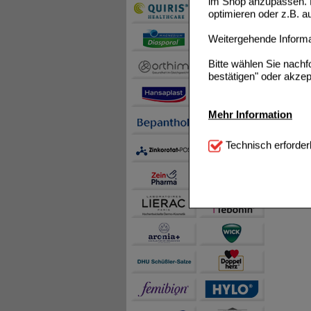
im Shop anzupassen. D
optimieren oder z.B. 
Weitergehende Informat
Bitte wählen Sie nach
bestätigen" oder akzep
Mehr Information
Technisch Notwendi
Technisch erforder
notwendig sind (z.B. N
Komfort:
Diese Cookie
beispielsweise für di
Spracheinstellung) an
Inhalte anzuzeigen un
Statistik & Tracking:
H
sammeln, mit deren Hil
auch die Werbung auf Dr
teilweise an Dritte wi