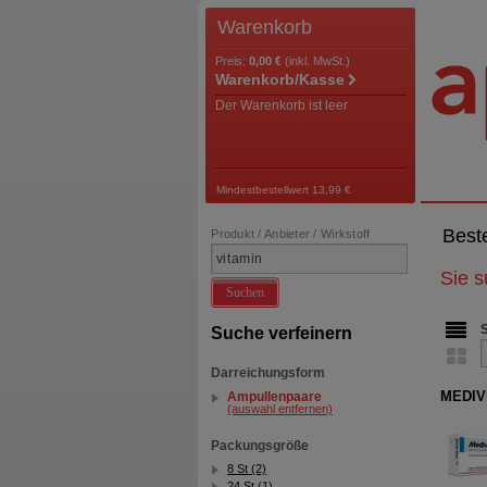
Warenkorb
Preis:
0,00 €
(inkl. MwSt.)
Warenkorb/Kasse
Der Warenkorb ist leer
Mindestbestellwert 13,99 €
Best
Produkt / Anbieter / Wirkstoff
Sie 
Suchen
Suche verfeinern
Darreichungsform
MEDIVI
Ampullenpaare
(auswahl entfernen)
Packungsgröße
8 St (2)
24 St (1)