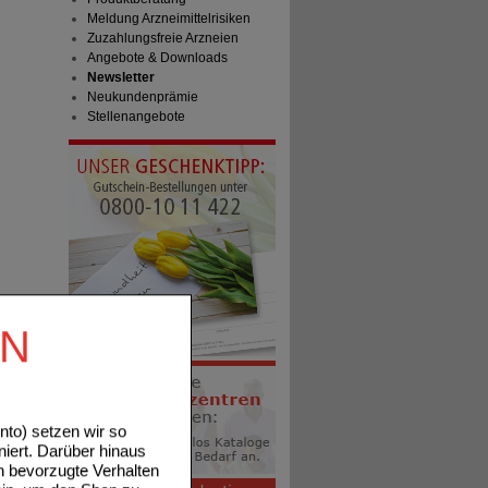
Meldung Arzneimittelrisiken
Zuzahlungsfreie Arzneien
Angebote & Downloads
Newsletter
Neukundenprämie
Stellenangebote
EN
to) setzen wir so
niert. Darüber hinaus
n bevorzugte Verhalten