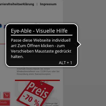
rrierefreiheitserklärung
Impressum
Seite drucken
0800-10 11 422
gebührenfreie Rufnummer
Versandkostenfrei
innerhalb Deutschlands bei einem
Mindestbestellwert von 13,99 Euro oder bei
Einsendung eines Kassenrezeptes
Details