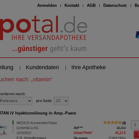
Anmelden
Kontakt
AGB
Datenschutz
Ba
ellung
Kundendaten
Ihre Apotheke
suchen nach:
„
vitamin
“
Sortieren nach:
pro Seite
TAN iV Injektionslösung in Amp.-Paare
MEDICE Arzneimittel Pütter
2
GmbH&Co.KG
AVP
***
58,79 €
Unser Preis
*
41,11 €
10192822
8
St
Ampullenpaare
Sie sparen
17,68 €
(
30%
)