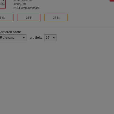
10192779
24
St
Ampullenpaare
8 St
16 St
24 St
Sortieren nach:
pro Seite