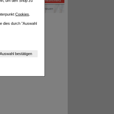
ein, um den Shop zu
terpunkt
Cookies
.
ie dies durch "Auswahl
nserer Website
Auswahl bestätigen
tet werden kann.
estalten,
rhaltensweisen (z.B.
nisse zugeschrittene
ng unserer Website
uf unserer Website aber
, dass Daten hierfür