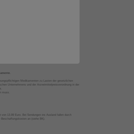
kamente.
bungspflichtigen Medikamenten zu Lasten der gesetzlichen
chen Unternehmens und der Arzneimittelpreisverordnung in der
s.
en muss.
t von 13,99 Euro. Bei Sendungen ins Ausland fallen durch
te Beschaffungskosten an (siehe BK).