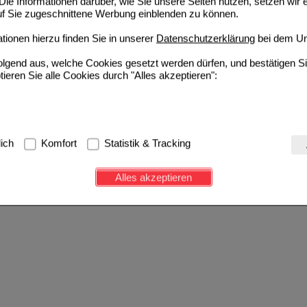
ie Informationen darüber, wie Sie unsere Seiten nutzen, setzen wir 
auf Sie zugeschnittene Werbung einblenden zu können.
ionen hierzu finden Sie in unserer
Datenschutzerklärung
bei dem Un
folgend aus, welche Cookies gesetzt werden dürfen, und bestätigen S
tieren Sie alle Cookies durch "Alles akzeptieren":
g:
Hierbei handelt es sich um Cookies, die für die Grundfunktionen u
lich
Komfort
Statistik & Tracking
avigation, Warenkorb, Kundenkonto), weshalb auf diese nicht verzich
s werden genutzt um das Einkaufserlebnis noch ansprechender zu g
Alles akzeptieren
e Wiedererkennung des Besuchers oder unsere Seite an bevorzugte Ve
zupassen. Komfort-Cookies ermöglichen es uns auch auf Ihre Bedürf
d unser Partnerprogramm zu betreiben.
ierüber lassen sich Informationen über die Art und Weise der Nutzu
fe wir unsere Website weiter für Sie optimieren können, den Inhalt a
ittseiten möglichst relevant für Sie zu gestalten. Bitte beachten Sie
e z.B. Google oder soziale Medien übertragen werden.