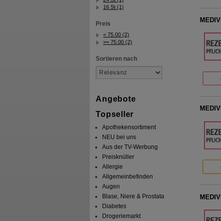
16 St (1)
MEDIVI
Preis
< 75.00 (2)
>= 75.00 (2)
Sortieren nach
Angebote
MEDIVI
Topseller
Apothekensortiment
NEU bei uns
Aus der TV-Werbung
Preisknüller
Allergie
Allgemeinbefinden
Augen
Blase, Niere & Prostata
MEDIVI
Diabetes
Drogeriemarkt