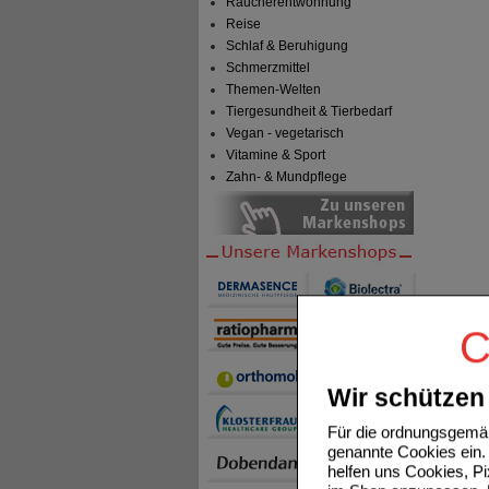
Raucherentwöhnung
Reise
Schlaf & Beruhigung
Schmerzmittel
Themen-Welten
Tiergesundheit & Tierbedarf
Vegan - vegetarisch
Vitamine & Sport
Zahn- & Mundpflege
C
Wir schützen 
Für die ordnungsgemäß
genannte Cookies ein. 
helfen uns Cookies, P