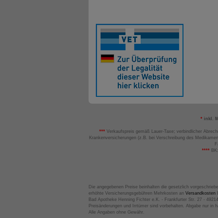
*
inkl. 
***
Verkaufspreis gemäß Lauer-Taxe; verbindlicher Abrech
Krankenversicherungen (z.B. bei Verschreibung des Medikamen
F
****
BK:
Die angegebenen Preise beinhalten die gesetzlich vorgeschrieb
erhöhte Versicherungsgebühren Mehrkosten an
Versandkosten
B
Bad Apotheke Henning Fichter e.K. - Frankfurter Str. 27 - 4921
Preisänderungen und Irrtümer sind vorbehalten. Abgabe nur in 
Alle Angaben ohne Gewähr.