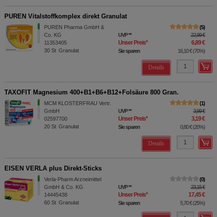
PUREN Vitalstoffkomplex direkt Granulat
PUREN Pharma GmbH &
5
Co. KG
UVP
**
22,99 €
Unser Preis
*
6,89 €
11353405
30
St
Granulat
Sie sparen
16,10 €
(
70%
)
Details
TAXOFIT Magnesium 400+B1+B6+B12+Folsäure 800 Gran.
MCM KLOSTERFRAU Vertr.
1
GmbH
UVP
**
3,99 €
Unser Preis
*
3,19 €
02597700
20
St
Granulat
Sie sparen
0,80 €
(
20%
)
Details
EISEN VERLA plus Direkt-Sticks
Verla-Pharm Arzneimittel
0
GmbH & Co. KG
UVP
**
23,15 €
Unser Preis
*
17,45 €
14445438
60
St
Granulat
Sie sparen
5,70 €
(
25%
)