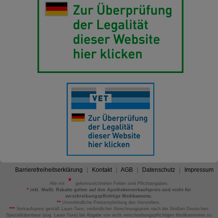
Barrierefreiheitserklärung
Kontakt
AGB
Datenschutz
Impressum
Alle mit
gekennzeichneten Felder sind Pflichtangaben.
*
inkl. MwSt. Rabatte gelten auf den Apothekenverkaufspreis und nicht für
verschreibungspflichtige Medikamente.
**
Unverbindliche Preisempfehlung des Herstellers.
***
Verkaufspreis gemäß Lauer-Taxe; verbindlicher Abrechnungspreis nach der Großen Deutschen
Spezialitätentaxe (sog. Lauer-Taxe) bei Abgabe von nicht verschreibungspflichtigen Medikamenten zu