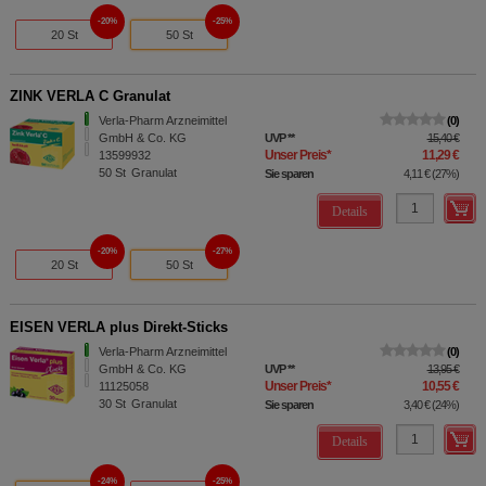
20%
25%
20 St
50 St
ZINK VERLA C Granulat
Verla-Pharm Arzneimittel
0
GmbH & Co. KG
UVP
**
15,40 €
Unser Preis
*
11,29 €
13599932
50
St
Granulat
Sie sparen
4,11 €
(
27%
)
Details
20%
27%
20 St
50 St
EISEN VERLA plus Direkt-Sticks
Verla-Pharm Arzneimittel
0
GmbH & Co. KG
UVP
**
13,95 €
Unser Preis
*
10,55 €
11125058
30
St
Granulat
Sie sparen
3,40 €
(
24%
)
Details
24%
25%