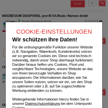
Details
MAGNESIUM DIASPORAL pro+B-Vit.Musk.+Nerven direkt
Protina Pharmazeutische
0
GmbH
UVP
**
19,55 €
Unser Preis
*
13,55 €
18160135
COOKIE-EINSTELLUNGEN
30
St
Granulat
Sie sparen
6,00 €
(
31%
)
Wir schützen Ihre Daten!
Details
Für die ordnungsgemäße Funktion unserer Website
31%
26%
30%
(z.B. Navigation, Warenkorb, Kundenkonto) setzen
30 St
60 St
90 St
wir so genannte Cookies ein. Diese sind technisch
notwendig, damit unser Shop überhaupt funktioniert.
Darüber hinaus helfen uns Cookies, Pixel und
CEFAVIT D3 K2 Mg 2.000 I.E. Stix Granulat
vergleichbare Technologien, unsere Website an das
Cefak KG
0
von Ihnen bevorzugte Verhalten im Shop
16333287
UVP
**
14,95 €
anzupassen. Die Informationen darüber, wie Sie
Unser Preis
*
11,96 €
36
St
Granulat
unsere Seiten nutzen, setzen wir ein, um den Shop
Sie sparen
2,99 €
(
20%
)
zu optimieren oder z.B. auf Sie zugeschnittene
Werbung einblenden zu können.
Details
Weitergehende Informationen hierzu finden Sie in
unserer
Datenschutzerklärung
bei dem Unterpunkt
ORTHOMOL Immun Direktgranulat Himbeer/Menthol
Cookies
.