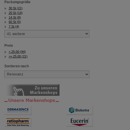
Packungsgröße
30 St (21)
20 St (14)
14 St (8)
60 St (5)
7 St (4)
Preis
< 25.00 (94)
>= 25.00 (21)
Sortieren nach