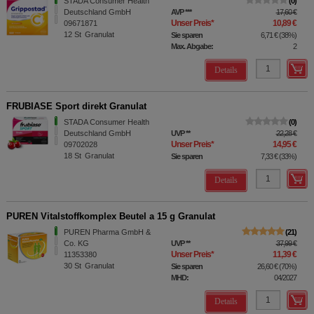
STADA Consumer Health
0
Deutschland GmbH
AVP
***
17,60 €
Unser Preis
*
10,89 €
09671871
12
St
Granulat
Sie sparen
6,71 €
(
38%
)
Max. Abgabe:
2
Details
FRUBIASE Sport direkt Granulat
STADA Consumer Health
0
Deutschland GmbH
UVP
**
22,28 €
Unser Preis
*
14,95 €
09702028
18
St
Granulat
Sie sparen
7,33 €
(
33%
)
Details
PUREN Vitalstoffkomplex Beutel a 15 g Granulat
PUREN Pharma GmbH &
21
Co. KG
UVP
**
37,99 €
Unser Preis
*
11,39 €
11353380
30
St
Granulat
Sie sparen
26,60 €
(
70%
)
MHD:
04/2027
Details