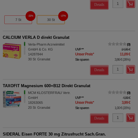
Details
22%
27%
7 St
30 St
CALCIUM VERLA D direkt Granulat
Verla-Pharm Arzneimittel
0
GmbH & Co. KG
UVP
**
14,95 €
Unser Preis
*
11,09 €
14287844
30
St
Granulat
Sie sparen
3,86 €
(
26%
)
Details
TAXOFIT Magnesium 600+B12 Direkt Granulat
MCM KLOSTERFRAU Vertr.
0
GmbH
UVP
**
4,99 €
Unser Preis
*
3,99 €
18263065
20
St
Granulat
Sie sparen
1,00 €
(
20%
)
Details
SIDERAL Eisen FORTE 30 mg Zitrusfrucht Sach.Gran.