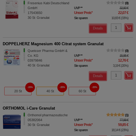
Fresenius Kabi Deutschland
0
GmbH
UVP
**
32,90 €
Unser Preis
*
22,07 €
17543650
30
St
Granulat
Sie sparen
10,83 €
(
33%
)
Details
DOPPELHERZ Magnesium 400 Citrat system Granulat
Queisser Pharma GmbH &
0
Co. KG
UVP
**
15,95 €
Unser Preis
*
12,76 €
03979846
40
St
Granulat
Sie sparen
3,19 €
(
20%
)
Details
20%
20%
20%
20 St
40 St
60 St
ORTHOMOL i-Care Granulat
Orthomol pharmazeutische
1
05382064
UVP
**
77,99 €
Unser Preis
*
59,85 €
30
St
Granulat
Sie sparen
18,14 €
(
23%
)