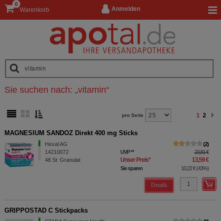
0
Anmelden
Warenkorb
Sie suchen nach:
„
vitamin
“
1
2
pro Seite
MAGNESIUM SANDOZ Direkt 400 mg Sticks
Hexal AG
2
14210072
UVP
**
23,81 €
Unser Preis
*
13,59 €
48
St
Granulat
Sie sparen
10,22 €
(
43%
)
Details
GRIPPOSTAD C Stickpacks