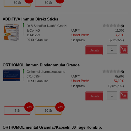
30 St
60 St
ADDITIVA Immun Direkt Sticks
Dr.B.Scheffler Nachf. GmbH
0
& Co. KG
UVP
**
11,50 €
Unser Preis
*
7,79 €
11141229
20
St
Granulat
Sie sparen
3,71 €
(
32%
)
Details
ORTHOMOL Immun Direktgranulat Orange
Orthomol pharmazeutische
0
07145954
UVP
**
69,99 €
Unser Preis
*
54,19 €
30
St
Granulat
Sie sparen
15,80 €
(
23%
)
Details
23%
23%
7 St
30 St
ORTHOMOL mental Granulat/Kapseln 30 Tage Kombip.