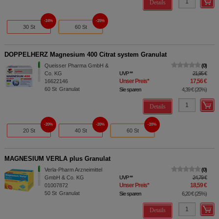
Details
24%
25%
30 St
60 St
DOPPELHERZ Magnesium 400 Citrat system Granulat
Queisser Pharma GmbH &
0
Co. KG
UVP
**
21,95 €
Unser Preis
*
17,56 €
16622146
60
St
Granulat
Sie sparen
4,39 €
(
20%
)
Details
20%
20%
20%
20 St
40 St
60 St
MAGNESIUM VERLA plus Granulat
Verla-Pharm Arzneimittel
0
GmbH & Co. KG
UVP
**
24,79 €
Unser Preis
*
18,59 €
01007872
50
St
Granulat
Sie sparen
6,20 €
(
25%
)
Details