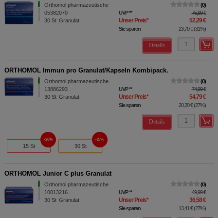
Orthomol pharmazeutische
0
05382070
UVP
**
75,99 €
Unser Preis
*
52,29 €
30
St
Granulat
Sie sparen
23,70 €
(
31%
)
Details
ORTHOMOL Immun pro Granulat/Kapseln Kombipack.
Orthomol pharmazeutische
0
13886293
UVP
**
74,99 €
Unser Preis
*
54,79 €
30
St
Granulat
Sie sparen
20,20 €
(
27%
)
Details
26%
27%
15 St
30 St
ORTHOMOL Junior C plus Granulat
Orthomol pharmazeutische
0
10013216
UVP
**
49,99 €
Unser Preis
*
36,58 €
30
St
Granulat
Sie sparen
13,41 €
(
27%
)