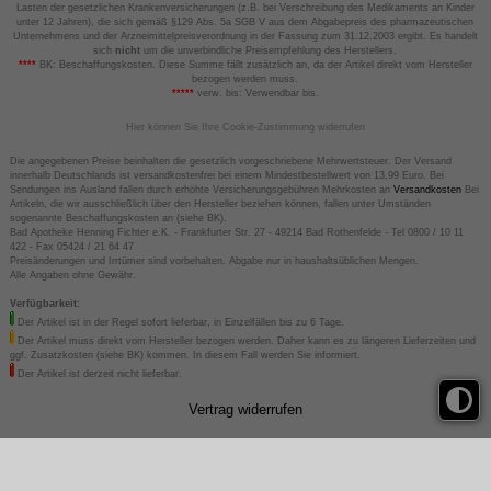
Lasten der gesetzlichen Krankenversicherungen (z.B. bei Verschreibung des Medikaments an Kinder
unter 12 Jahren), die sich gemäß §129 Abs. 5a SGB V aus dem Abgabepreis des pharmazeutischen
Unternehmens und der Arzneimittelpreisverordnung in der Fassung zum 31.12.2003 ergibt. Es handelt
sich
nicht
um die unverbindliche Preisempfehlung des Herstellers.
****
BK: Beschaffungskosten. Diese Summe fällt zusätzlich an, da der Artikel direkt vom Hersteller
bezogen werden muss.
*****
verw. bis: Verwendbar bis.
Hier können Sie Ihre Cookie-Zustimmung widerrufen
Die angegebenen Preise beinhalten die gesetzlich vorgeschriebene Mehrwertsteuer. Der Versand
innerhalb Deutschlands ist versandkostenfrei bei einem Mindestbestellwert von 13,99 Euro. Bei
Sendungen ins Ausland fallen durch erhöhte Versicherungsgebühren Mehrkosten an
Versandkosten
Bei
Artikeln, die wir ausschließlich über den Hersteller beziehen können, fallen unter Umständen
sogenannte Beschaffungskosten an (siehe BK).
Bad Apotheke Henning Fichter e.K. - Frankfurter Str. 27 - 49214 Bad Rothenfelde - Tel 0800 / 10 11
422 - Fax 05424 / 21 64 47
Preisänderungen und Irrtümer sind vorbehalten. Abgabe nur in haushaltsüblichen Mengen.
Alle Angaben ohne Gewähr.
Verfügbarkeit:
Der Artikel ist in der Regel sofort lieferbar, in Einzelfällen bis zu 6 Tage.
Der Artikel muss direkt vom Hersteller bezogen werden. Daher kann es zu längeren Lieferzeiten und
ggf. Zusatzkosten (siehe BK) kommen. In diesem Fall werden Sie informiert.
Der Artikel ist derzeit nicht lieferbar.
Vertrag widerrufen