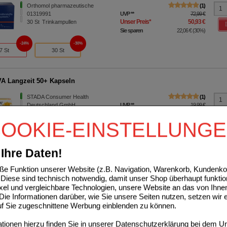
Orthomol pharmazeutische
1
01319991
UVP
**
72,99 €
Unser Preis
*
50,93 €
30
St
Trinkampullen
Sie sparen
22,06 €
(
30%
)
24%
30%
7 St
30 St
 Langzeit 50+ Kapseln
STADA Consumer Health
1
Deutschland GmbH
UVP
**
19,99 €
Unser Preis
*
13,65 €
11084388
30
St
Kapseln
Sie sparen
6,34 €
(
32%
)
OOKIE-EINSTELLUNG
32%
29%
32%
30 St
60 St
120 St
Ihre Daten!
e Funktion unserer Website (z.B. Navigation, Warenkorb, Kundenkon
mplex-ratiopharm Tabletten
Diese sind technisch notwendig, damit unser Shop überhaupt funktio
ixel und vergleichbare Technologien, unsere Website an das von Ihne
ratiopharm GmbH
0
ie Informationen darüber, wie Sie unsere Seiten nutzen, setzen wir 
01433379
UVP
**
14,39 €
Unser Preis
*
10,09 €
30
St
Tabletten
auf Sie zugeschnittene Werbung einblenden zu können.
Sie sparen
4,30 €
(
30%
)
MHD:
02/2027
ionen hierzu finden Sie in unserer
Datenschutzerklärung
bei dem Un