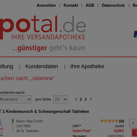
Anmelden
Kontakt
AGB
Datenschutz
Ba
ellung
Kundendaten
Ihre Apotheke
suchen nach:
„
vitamine
“
Sortieren nach:
pro Seite
1
2
3
 1 Kinderwunsch & Schwangerschaft Tabletten
Bayer Vital GmbH
22
11677800
UVP
**
22,49 €
Unser Preis
*
15,69 €
30
St
Tabletten
Sie sparen
6,80 €
(
30%
)