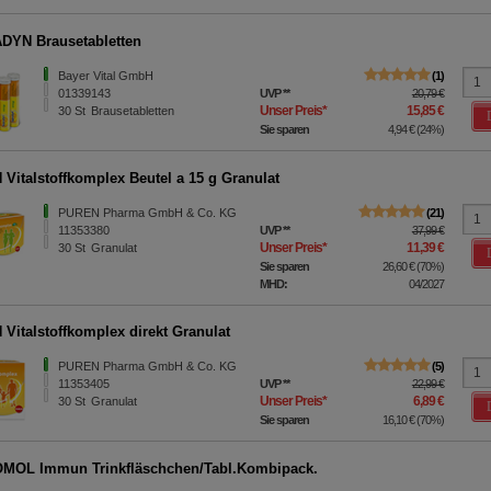
YN Brausetabletten
Bayer Vital GmbH
1
01339143
UVP
**
20,79 €
Unser Preis
*
15,85 €
30
St
Brausetabletten
Sie sparen
4,94 €
(
24%
)
Vitalstoffkomplex Beutel a 15 g Granulat
PUREN Pharma GmbH & Co. KG
21
11353380
UVP
**
37,99 €
Unser Preis
*
11,39 €
30
St
Granulat
Sie sparen
26,60 €
(
70%
)
MHD:
04/2027
Vitalstoffkomplex direkt Granulat
PUREN Pharma GmbH & Co. KG
5
11353405
UVP
**
22,99 €
Unser Preis
*
6,89 €
30
St
Granulat
Sie sparen
16,10 €
(
70%
)
MOL Immun Trinkfläschchen/Tabl.Kombipack.