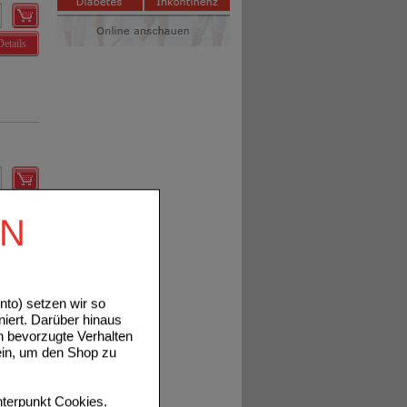
Details
Details
EN
to) setzen wir so
niert. Darüber hinaus
n bevorzugte Verhalten
ein, um den Shop zu
Details
terpunkt
Cookies
.