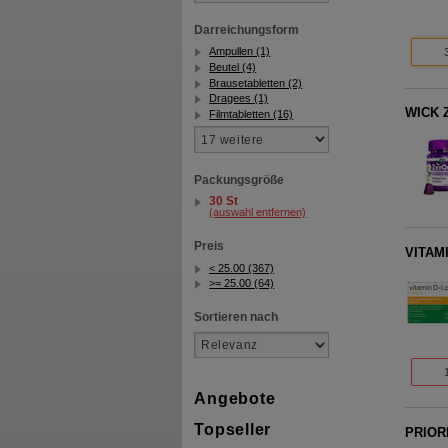
Darreichungsform
Ampullen (1)
Beutel (4)
Brausetabletten (2)
Dragees (1)
WICK Z
Filmtabletten (16)
Packungsgröße
30 St
(auswahl entfernen)
Preis
VITAMI
< 25.00 (367)
>= 25.00 (64)
Sortieren nach
Angebote
Topseller
PRIOR