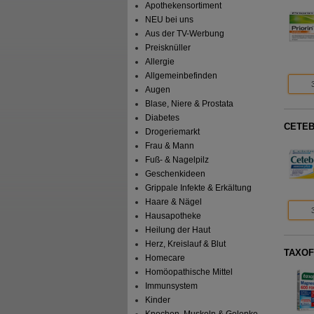
Apothekensortiment
NEU bei uns
Aus der TV-Werbung
Preisknüller
Allergie
Allgemeinbefinden
Augen
Blase, Niere & Prostata
Diabetes
CETEB
Drogeriemarkt
Frau & Mann
Fuß- & Nagelpilz
Geschenkideen
Grippale Infekte & Erkältung
Haare & Nägel
Hausapotheke
Heilung der Haut
Herz, Kreislauf & Blut
TAXOFI
Homecare
Homöopathische Mittel
Immunsystem
Kinder
Knochen, Muskeln & Gelenke