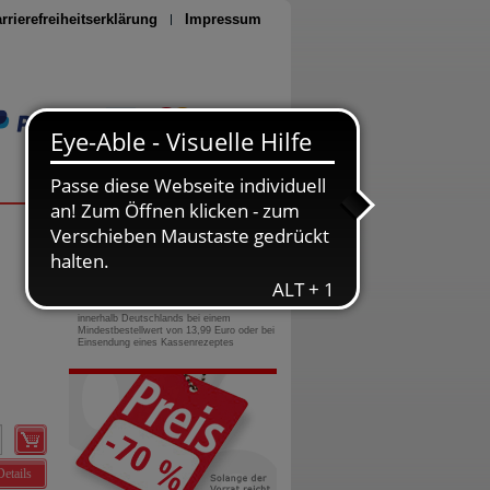
rrierefreiheitserklärung
Impressum
Seite drucken
0800-10 11 422
gebührenfreie Rufnummer
Versandkostenfrei
innerhalb Deutschlands bei einem
Mindestbestellwert von 13,99 Euro oder bei
Einsendung eines Kassenrezeptes
Details