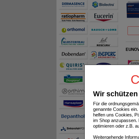
EUNOVA
C
Wir schützen 
Für die ordnungsgemäß
A-Z Ko
genannte Cookies ein. 
helfen uns Cookies, P
im Shop anzupassen. D
optimieren oder z.B. 
Weitergehende Informat