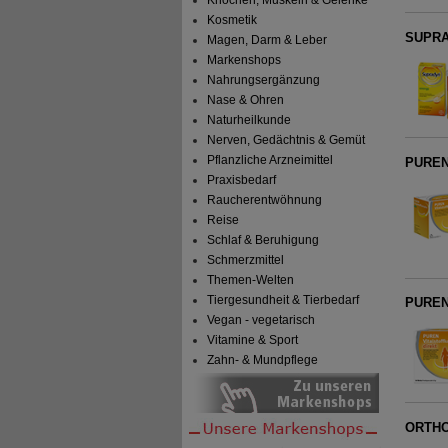
Kosmetik
SUPRAD
Magen, Darm & Leber
Markenshops
Nahrungsergänzung
Nase & Ohren
Naturheilkunde
Nerven, Gedächtnis & Gemüt
Pflanzliche Arzneimittel
PUREN 
Praxisbedarf
Raucherentwöhnung
Reise
Schlaf & Beruhigung
Schmerzmittel
Themen-Welten
Tiergesundheit & Tierbedarf
PUREN 
Vegan - vegetarisch
Vitamine & Sport
Zahn- & Mundpflege
ORTHO