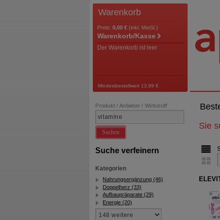
Warenkorb
Preis:
0,00 €
(inkl. MwSt.)
Warenkorb/Kasse
Der Warenkorb ist leer
Mindestbestellwert 13,99 €
Best
Produkt / Anbieter / Wirkstoff
Sie 
Suchen
Suche verfeinern
Kategorien
ELEVIT
Nahrungsergänzung (46)
Doppelherz (33)
Aufbaupräparate (29)
Energie (20)