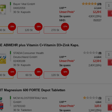
Bayer Vital GmbH
23
04002059
UVP
**
17,19 €
Unser Preis
*
12,29 €
30
St
Kapseln
Sie sparen
4,90 €
(
29%
)
MHD:
05/2027
29%
26%
27%
30 St
120 St
270 St
E ABWEHR plus Vitamin C+Vitamin D3+Zink Kaps.
STADA Consumer Health
0
Deutschland GmbH
UVP
**
14,99 €
Unser Preis
*
12,59 €
02408188
30
St
Kapseln
Sie sparen
2,40 €
(
16%
)
16%
39%
42%
30 St
60 St
120 St
T Magnesium 600 FORTE Depot Tabletten
MCM KLOSTERFRAU Vertr.
1
GmbH
UVP
**
4,89 €
Unser Preis
*
3,65 €
10793160
30
St
Tabletten
Sie sparen
1,24 €
(
25%
)