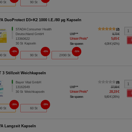
30 St
90 St
 DuoProtect D3+K2 1000 I.E./80 µg Kapseln
STADA Consumer Health
2
Deutschland GmbH
UVP
**
9,73 €
Unser Preis
*
5,65 €
13360622
30
St
Kapseln
Sie sparen
4,08 €
(
42%
)
42%
43%
31%
30 St
90 St
2X90 St
 3 Stillzeit Weichkapseln
Bayer Vital GmbH
0
13162649
UVP
**
37,99 €
Unser Preis
*
28,19 €
30
St
Weichkapseln
Sie sparen
9,80 €
(
26%
)
26%
28%
30 St
60 St
 Langzeit Kapseln