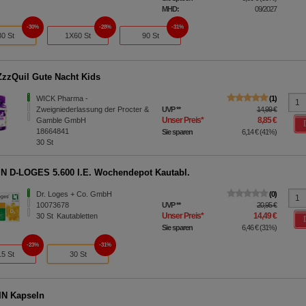
MHD:
09/2027
30%
28%
31%
30 St
1X60 St
90 St
zzQuil Gute Nacht Kids
WICK Pharma -
1
Zweigniederlassung der Procter &
UVP
**
14,99 €
Unser Preis
*
8,85 €
Gamble GmbH
18664841
Sie sparen
6,14 €
(
41%
)
30
St
N D-LOGES 5.600 I.E. Wochendepot Kautabl.
Dr. Loges + Co. GmbH
0
10073678
UVP
**
20,95 €
Unser Preis
*
14,49 €
30
St
Kautabletten
Sie sparen
6,46 €
(
31%
)
23%
31%
15 St
30 St
IN Kapseln