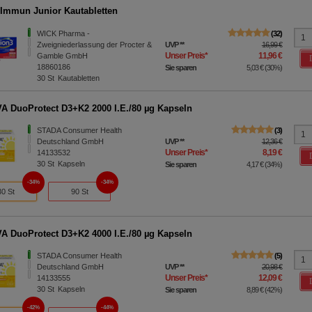
Immun Junior Kautabletten
WICK Pharma -
32
Zweigniederlassung der Procter &
UVP
**
16,99 €
Unser Preis
*
11,96 €
Gamble GmbH
18860186
Sie sparen
5,03 €
(
30%
)
30
St
Kautabletten
 DuoProtect D3+K2 2000 I.E./80 µg Kapseln
STADA Consumer Health
3
Deutschland GmbH
UVP
**
12,36 €
Unser Preis
*
8,19 €
14133532
30
St
Kapseln
Sie sparen
4,17 €
(
34%
)
34%
34%
30 St
90 St
 DuoProtect D3+K2 4000 I.E./80 µg Kapseln
STADA Consumer Health
5
Deutschland GmbH
UVP
**
20,98 €
Unser Preis
*
12,09 €
14133555
30
St
Kapseln
Sie sparen
8,89 €
(
42%
)
42%
44%