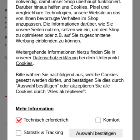
notwendig, damit unser Shop überhaupt funktioniert.
Darüber hinaus helfen uns Cookies, Pixel und
Packungsgröße
vergleichbare Technologien, unsere Website an das
50 g (1)
von Ihnen bevorzugte Verhalten im Shop
35 g (1)
anzupassen. Die Informationen darüber, wie Sie
100 g (1)
unsere Seiten nutzen, setzen wir ein, um den Shop
zu optimieren oder z.B. auf Sie zugeschnittene
Preis
Werbung einblenden zu können.
7.50 - 24.99
(auswahl entfernen)
Weitergehende Informationen hierzu finden Sie in
unserer
Datenschutzerklärung
bei dem Unterpunkt
Sortieren nach
Cookies
.
Bitte wählen Sie nachfolgend aus, welche Cookies
gesetzt werden dürfen, und bestätigen Sie dies durch
"Auswahl bestätigen" oder akzeptieren Sie alle
Cookies durch "Alles akzeptieren":
Mehr Information
Technisch Notwendig:
Technisch erforderlich
Hierbei handelt es sich um
Komfort
Cookies, die für die Grundfunktionen unserer
Website notwendig sind (z.B. Navigation, Warenkorb,
Statistik & Tracking
Auswahl bestätigen
Kundenkonto), weshalb auf diese nicht verzichtet