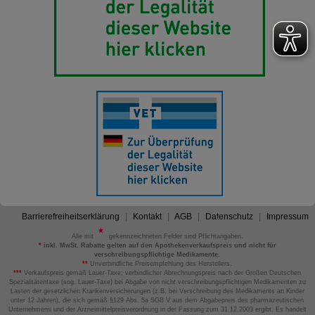
Barrierefreiheitserklärung
Kontakt
AGB
Datenschutz
Impressum
Alle mit
gekennzeichneten Felder sind Pflichtangaben.
*
inkl. MwSt. Rabatte gelten auf den Apothekenverkaufspreis und nicht für
verschreibungspflichtige Medikamente.
**
Unverbindliche Preisempfehlung des Herstellers.
***
Verkaufspreis gemäß Lauer-Taxe; verbindlicher Abrechnungspreis nach der Großen Deutschen
Spezialitätentaxe (sog. Lauer-Taxe) bei Abgabe von nicht verschreibungspflichtigen Medikamenten zu
Lasten der gesetzlichen Krankenversicherungen (z.B. bei Verschreibung des Medikaments an Kinder
unter 12 Jahren), die sich gemäß §129 Abs. 5a SGB V aus dem Abgabepreis des pharmazeutischen
Unternehmens und der Arzneimittelpreisverordnung in der Fassung zum 31.12.2003 ergibt. Es handelt