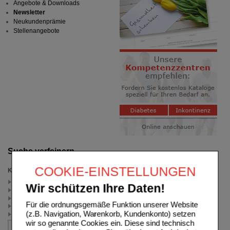
Angebote & Downloads
Newsletter
Neukundenprämie
Stellenangebote
Suche verfeinern
COOKIE-EINSTELLUNGEN
Kategorien
Inhalate Salben + Co. (3)
Wir schützen Ihre Daten!
Erkältung (3)
Schnupfen & Vaporub (3)
Für die ordnungsgemäße Funktion unserer Website
für den Notfall (2)
(z.B. Navigation, Warenkorb, Kundenkonto) setzen
Einreibungen & Inhalation (2)
wir so genannte Cookies ein. Diese sind technisch