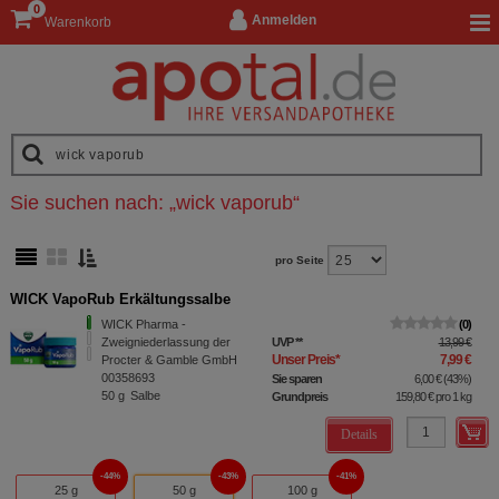
0
Anmelden
Warenkorb
Sie suchen nach:
„
wick vaporub
“
pro Seite
WICK VapoRub Erkältungssalbe
WICK Pharma -
0
Zweigniederlassung der
UVP
**
13,99 €
Unser Preis
*
7,99 €
Procter & Gamble GmbH
00358693
Sie sparen
6,00 €
(
43%
)
50
g
Salbe
Grundpreis
159,80 €
pro 1 kg
Details
44%
43%
41%
25 g
50 g
100 g