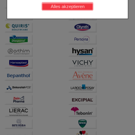
werden kann.
Alles akzeptieren
Komfort:
Diese Cookies werden genutzt um das
Einkaufserlebnis noch ansprechender zu gestalten,
beispielsweise für die Wiedererkennung des
Besuchers oder unsere Seite an bevorzugte
Verhaltensweisen (z.B. Spracheinstellung)
anzupassen. Komfort-Cookies ermöglichen es uns
auch auf Ihre Bedürfnisse zugeschrittene Inhalte
anzuzeigen und unser Partnerprogramm zu
betreiben.
Statistik & Tracking:
Hierüber lassen sich
Informationen über die Art und Weise der Nutzung
unserer Website sammeln, mit deren Hilfe wir unsere
Website weiter für Sie optimieren können, den Inhalt
auf unserer Website aber auch die Werbung auf
Drittseiten möglichst relevant für Sie zu gestalten.
Bitte beachten Sie, dass Daten hierfür teilweise an
Dritte wie z.B. Google oder soziale Medien
übertragen werden.