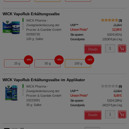
WICK VapoRub Erkältungssalbe
WICK Pharma -
3
Zweigniederlassung der
UVP
**
21,99 €
Unser Preis
*
12,99 €
Procter & Gamble GmbH
00358730
Sie sparen
9,00 €
(
41%
)
100
g
Salbe
Grundpreis
129,90 €
pro 1 kg
Details
44%
43%
41%
25 g
50 g
100 g
WICK VapoRub Erkältungssalbe im Applikator
WICK Pharma -
0
Zweigniederlassung der
UVP
**
13,99 €
Unser Preis
*
8,49 €
Procter & Gamble GmbH
19223091
Sie sparen
5,50 €
(
39%
)
35
g
Salbe
Grundpreis
242,57 €
pro 1 kg
Details