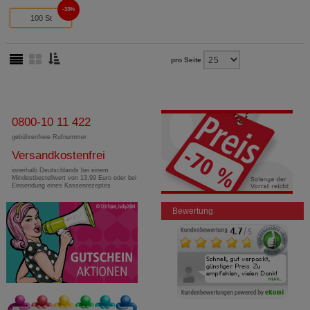
33%
100 St
pro Seite
0800-10 11 422
gebührenfreie Rufnummer
Versandkostenfrei
innerhalb Deutschlands bei einem
Mindestbestellwert von 13,99 Euro oder bei
Einsendung eines Kassenrezeptes
Bewertung