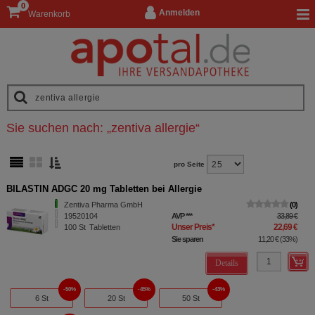
0
Anmelden
Warenkorb
Sie suchen nach:
„
zentiva allergie
“
pro Seite
BILASTIN ADGC 20 mg Tabletten bei Allergie
Zentiva Pharma GmbH
0
19520104
AVP
***
33,89 €
Unser Preis
*
22,69 €
100
St
Tabletten
Sie sparen
11,20 €
(
33%
)
Details
50%
45%
43%
6 St
20 St
50 St