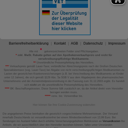
Barrierefreiheitserklärung
Kontakt
AGB
Datenschutz
Impressum
Alle mit
gekennzeichneten Felder sind Pflichtangaben.
*
inkl. MwSt. Rabatte gelten auf den Apothekenverkaufspreis und nicht für
verschreibungspflichtige Medikamente.
**
Unverbindliche Preisempfehlung des Herstellers.
***
Verkaufspreis gemäß Lauer-Taxe; verbindlicher Abrechnungspreis nach der Großen Deutschen
Spezialitätentaxe (sog. Lauer-Taxe) bei Abgabe von nicht verschreibungspflichtigen Medikamenten zu
Lasten der gesetzlichen Krankenversicherungen (z.B. bei Verschreibung des Medikaments an Kinder
unter 12 Jahren), die sich gemäß §129 Abs. 5a SGB V aus dem Abgabepreis des pharmazeutischen
Unternehmens und der Arzneimittelpreisverordnung in der Fassung zum 31.12.2003 ergibt. Es handelt
sich
nicht
um die unverbindliche Preisempfehlung des Herstellers.
****
BK: Beschaffungskosten. Diese Summe fällt zusätzlich an, da der Artikel direkt vom Hersteller
bezogen werden muss.
*****
verw. bis: Verwendbar bis.
Hier können Sie Ihre Cookie-Zustimmung widerrufen
Die angegebenen Preise beinhalten die gesetzlich vorgeschriebene Mehrwertsteuer. Der Versand
innerhalb Deutschlands ist versandkostenfrei bei einem Mindestbestellwert von 13,99 Euro. Bei
Sendungen ins Ausland fallen durch erhöhte Versicherungsgebühren Mehrkosten an
Versandkosten
Bei
Artikeln, die wir ausschließlich über den Hersteller beziehen können, fallen unter Umständen