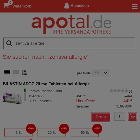
0
Anmelden
Warenkorb
Sie suchen nach:
„
zentiva allergie
“
pro Seite
BILASTIN ADGC 20 mg Tabletten bei Allergie
Zentiva Pharma GmbH
0
19427468
AVP
***
7,97 €
Unser Preis
*
4,41 €
20
St
Tabletten
Sie sparen
3,56 €
(
45%
)
Details
50%
45%
43%
6 St
20 St
50 St