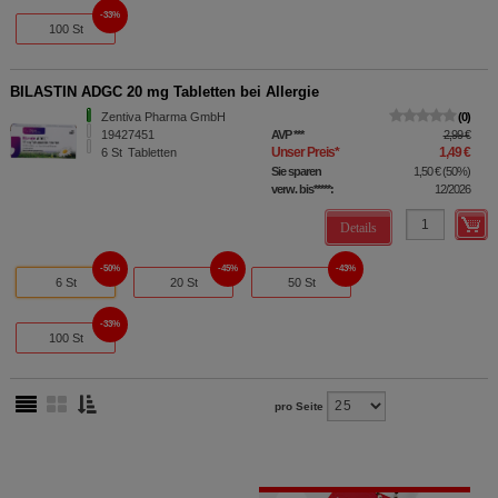
33%
100 St
BILASTIN ADGC 20 mg Tabletten bei Allergie
Zentiva Pharma GmbH
0
19427451
AVP
***
2,99 €
Unser Preis
*
1,49 €
6
St
Tabletten
Sie sparen
1,50 €
(
50%
)
verw. bis*****:
12/2026
Details
50%
45%
43%
6 St
20 St
50 St
33%
100 St
pro Seite