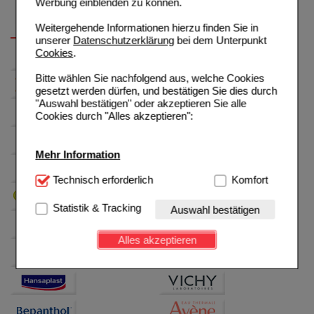
Werbung einblenden zu können.
Weitergehende Informationen hierzu finden Sie in
unserer
Datenschutzerklärung
bei dem Unterpunkt
Cookies
.
Bitte wählen Sie nachfolgend aus, welche Cookies
gesetzt werden dürfen, und bestätigen Sie dies durch
"Auswahl bestätigen" oder akzeptieren Sie alle
Cookies durch "Alles akzeptieren":
Mehr Information
Technisch Notwendig:
Technisch erforderlich
Hierbei handelt es sich um
Komfort
Cookies, die für die Grundfunktionen unserer
Website notwendig sind (z.B. Navigation, Warenkorb,
Statistik & Tracking
Auswahl bestätigen
Kundenkonto), weshalb auf diese nicht verzichtet
werden kann.
Alles akzeptieren
Komfort:
Diese Cookies werden genutzt um das
Einkaufserlebnis noch ansprechender zu gestalten,
beispielsweise für die Wiedererkennung des
Besuchers oder unsere Seite an bevorzugte
Verhaltensweisen (z.B. Spracheinstellung)