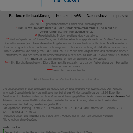
Barrierefreiheitserklärung
Kontakt
AGB
Datenschutz
Impressum
Alle mit
gekennzeichneten Felder sind Pflichtangaben.
*
inkl. MwSt. Rabatte gelten auf den Apothekenverkaufspreis und nicht für
verschreibungspflichtige Medikamente.
**
Unverbindliche Preisempfehlung des Herstellers.
***
Verkaufspreis gemäß Lauer-Taxe; verbindlicher Abrechnungspreis nach der Großen Deutschen
Spezialitätentaxe (sog. Lauer-Taxe) bei Abgabe von nicht verschreibungspflichtigen Medikamenten zu
Lasten der gesetzlichen Krankenversicherungen (z.B. bei Verschreibung des Medikaments an Kinder
unter 12 Jahren), die sich gemäß §129 Abs. 5a SGB V aus dem Abgabepreis des pharmazeutischen
Unternehmens und der Arzneimittelpreisverordnung in der Fassung zum 31.12.2003 ergibt. Es handelt
sich
nicht
um die unverbindliche Preisempfehlung des Herstellers.
****
BK: Beschaffungskosten. Diese Summe fällt zusätzlich an, da der Artikel direkt vom Hersteller
bezogen werden muss.
*****
verw. bis: Verwendbar bis.
Hier können Sie Ihre Cookie-Zustimmung widerrufen
Die angegebenen Preise beinhalten die gesetzlich vorgeschriebene Mehrwertsteuer. Der Versand
innerhalb Deutschlands ist versandkostenfrei bei einem Mindestbestellwert von 13,99 Euro. Bei
Sendungen ins Ausland fallen durch erhöhte Versicherungsgebühren Mehrkosten an
Versandkosten
Bei
Artikeln, die wir ausschließlich über den Hersteller beziehen können, fallen unter Umständen
sogenannte Beschaffungskosten an (siehe BK).
Bad Apotheke Henning Fichter e.K. - Frankfurter Str. 27 - 49214 Bad Rothenfelde - Tel 0800 / 10 11
422 - Fax 05424 / 21 64 47
Preisänderungen und Irrtümer sind vorbehalten. Abgabe nur in haushaltsüblichen Mengen.
Alle Angaben ohne Gewähr.
Verfügbarkeit:
Der Artikel ist in der Regel sofort lieferbar, in Einzelfällen bis zu 6 Tage.