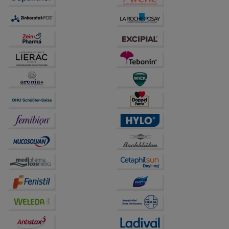
anzupassen. Komfort-Cookies ermöglichen es uns
auch auf Ihre Bedürfnisse zugeschrittene Inhalte
anzuzeigen und unser Partnerprogramm zu
betreiben.
Statistik & Tracking:
Hierüber lassen sich
Informationen über die Art und Weise der Nutzung
unserer Website sammeln, mit deren Hilfe wir unsere
Website weiter für Sie optimieren können, den Inhalt
auf unserer Website aber auch die Werbung auf
Drittseiten möglichst relevant für Sie zu gestalten.
Bitte beachten Sie, dass Daten hierfür teilweise an
Dritte wie z.B. Google oder soziale Medien
übertragen werden.