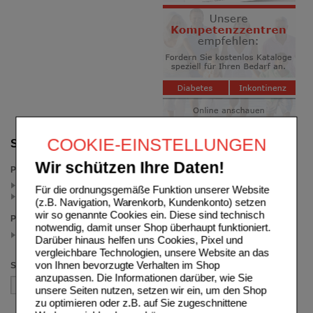
COOKIE-EINSTELLUNGEN
Suche verfeinern
Wir schützen Ihre Daten!
Packungsgröße
6 St (1)
Für die ordnungsgemäße Funktion unserer Website
20 St (1)
(z.B. Navigation, Warenkorb, Kundenkonto) setzen
wir so genannte Cookies ein. Diese sind technisch
Preis
notwendig, damit unser Shop überhaupt funktioniert.
1.00 - 4.99
Darüber hinaus helfen uns Cookies, Pixel und
(auswahl entfernen)
vergleichbare Technologien, unsere Website an das
von Ihnen bevorzugte Verhalten im Shop
Sortieren nach
anzupassen. Die Informationen darüber, wie Sie
unsere Seiten nutzen, setzen wir ein, um den Shop
zu optimieren oder z.B. auf Sie zugeschnittene