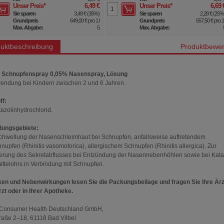
Unser Preis
*
6,49 €
Unser Preis
*
6,69 
Sie sparen
3,48 €
(
35%
)
Sie sparen
2,28 €
(
25
Grundpreis
649,00 €
pro 1 l
Grundpreis
557,50 €
pro 1 
Max. Abgabe:
5
Max. Abgabe:
uktbeschreibung
Produktbewer
Schnupfenspray 0,05% Nasenspray, Lösung
endung bei Kindern zwischen 2 und 6 Jahren.
ff:
azolinhydrochlorid.
ungsgebiete:
chwellung der Nasenschleimhaut bei Schnupfen, anfallsweise auftretendem
hnupfen (Rhinitis vasomotorica), allergischem Schnupfen (Rhinitis allergica). Zur
terung des Sekretabflusses bei Entzündung der Nasennebenhöhlen sowie bei Kata
ttelohrs in Verbindung mit Schnupfen.
ken und Nebenwirkungen lesen Sie die Packungsbeilage und fragen Sie Ihre Ärz
rzt oder in Ihrer Apotheke.
Consumer Health Deutschland GmbH,
raße 2–18, 61118 Bad Vilbel