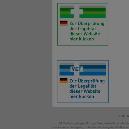
*
inkl. 
***
Verkaufspreis gemäß Lauer-Taxe; verbindlicher Abrech
Krankenversicherungen (z.B. bei Verschreibung des Medikamen