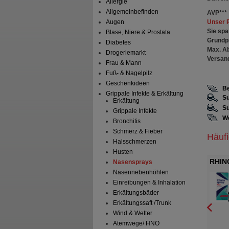
Allergie
Allgemeinbefinden
AVP
***
Unser 
Augen
Sie spa
Blase, Niere & Prostata
Grundp
Diabetes
Max. A
Drogeriemarkt
Versan
Frau & Mann
Fuß- & Nagelpilz
Geschenkideen
Be
Grippale Infekte & Erkältung
Su
Erkältung
Su
Grippale Infekte
We
Bronchitis
Schmerz & Fieber
Häuf
Halsschmerzen
Husten
137 µg/50 µg pro
OTRINATURAL Schnupfenspray
RHIN
Nasensprays
Nasennebenhöhlen
asenspray
mit F
attermann & Cie GmbH
Haleon Germany GmbH
Einreibungen & Inhalation
Nasenspray
30
ml
Nasendosierspray
Erkältungsbäder
Erkältungssaft /Trunk
Wind & Wetter
0
0
Atemwege/ HNO
21,99 €
UVP
**
8,59 €