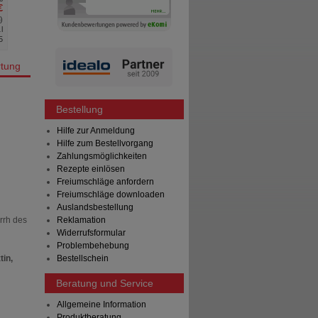
€
Unser Preis
*
4,15 €
%
)
Sie sparen
3,35 €
(
45%
)
l
Grundpreis
276,67 €
pro 1 l
5
Max. Abgabe:
3
tung
Bestellung
Hilfe zur Anmeldung
Hilfe zum Bestellvorgang
Zahlungsmöglichkeiten
Rezepte einlösen
Freiumschläge anfordern
Freiumschläge downloaden
Auslandsbestellung
rrh des
Reklamation
Widerrufsformular
Problembehebung
tin,
Bestellschein
Beratung und Service
Allgemeine Information
Produktberatung