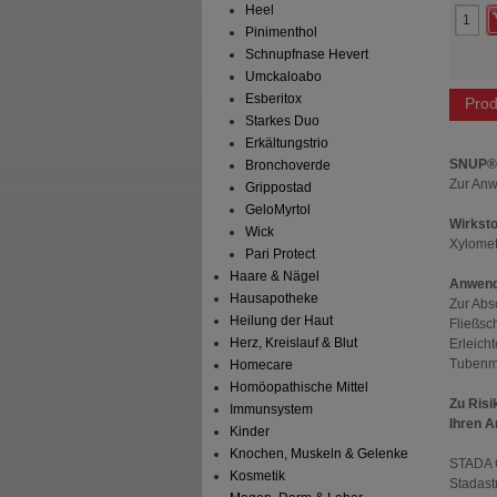
Heel
 Preis
*
12,99 €
Unser Preis
*
6,87 €
aren
9,00 €
(
41%
)
Sie sparen
1,72 €
(
20%
)
Pinimenthol
preis
564,78 €
pro 1 kg
Grundpreis
229,00 €
pro 1 l
Schnupfnase Hevert
Abgabe:
1
Umckaloabo
Esberitox
Prod
Starkes Duo
Erkältungstrio
SNUP® 
Bronchoverde
Zur Anw
Grippostad
GeloMyrtol
Wirksto
Wick
Xylomet
Pari Protect
Haare & Nägel
Anwend
Hausapotheke
Zur Abs
Heilung der Haut
Fließsc
Herz, Kreislauf & Blut
Erleich
Tubenmi
Homecare
Homöopathische Mittel
Zu Risi
Immunsystem
Ihren A
Kinder
Knochen, Muskeln & Gelenke
STADA 
Kosmetik
Stadast