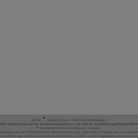
Alle mit
gekennzeichneten Felder sind Pflichtangaben.
MwSt. Rabatte gelten auf den Apothekenverkaufspreis und nicht für verschreibungspflichtige Medi
**
Unverbindliche Preisempfehlung des Herstellers.
nungspreis nach der Großen Deutschen Spezialitätentaxe (sog. Lauer-Taxe) bei Abgabe von nicht verschrei
ts an Kinder unter 12 Jahren), die sich gemäß §129 Abs. 5a SGB V aus dem Abgabepreis des pharmazeutis