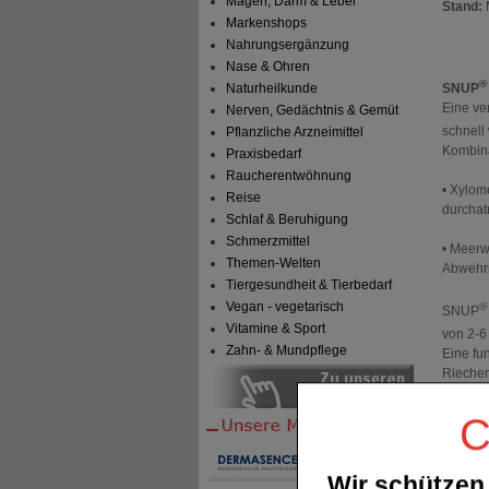
Magen, Darm & Leber
Stand:
Markenshops
Nahrungsergänzung
Nase & Ohren
SNUP
Naturheilkunde
Eine ve
Nerven, Gedächtnis & Gemüt
schnell
Pflanzliche Arzneimittel
Kombina
Praxisbedarf
Raucherentwöhnung
• Xylom
Reise
durcha
Schlaf & Beruhigung
Schmerzmittel
• Meerw
Themen-Welten
Abwehrm
Tiergesundheit & Tierbedarf
Vegan - vegetarisch
SNUP
Vitamine & Sport
von 2-6
Zahn- & Mundpflege
Eine fu
Riechen 
Feuchti
hier di
C
System,
sondern
kommen 
Wir schützen 