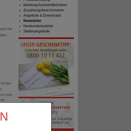
Meldung Arzneimittelrisiken
Zuzahlungsfreie Arzneien
Angebote & Downloads
Newsletter
Neukundenprämie
amit Sie
Stellenangebote
tigen
r Kinder
t.
 nur zum
und
ielen
n
EN
,
Hinzu
upfens