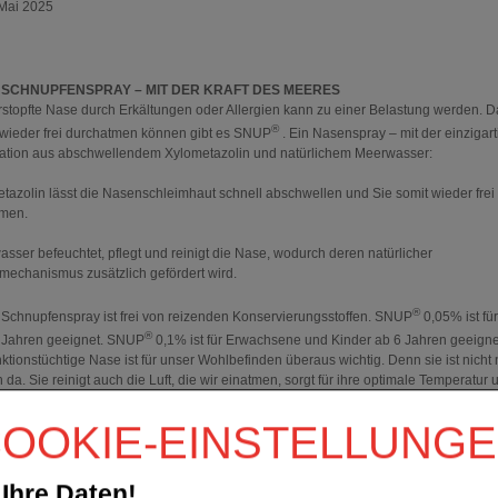
Mai 2025
®
SCHNUPFENSPRAY – MIT DER KRAFT DES MEERES
rstopfte Nase durch Erkältungen oder Allergien kann zu einer Belastung werden. D
®
 wieder frei durchatmen können gibt es SNUP
. Ein Nasenspray – mit der einzigar
tion aus abschwellendem Xylometazolin und natürlichem Meerwasser:
etazolin lässt die Nasenschleimhaut schnell abschwellen und Sie somit wieder frei
tmen.
asser befeuchtet, pflegt und reinigt die Nase, wodurch deren natürlicher
echanismus zusätzlich gefördert wird.
®
®
Schnupfenspray ist frei von reizenden Konservierungsstoffen. SNUP
0,05% ist fü
®
 Jahren geeignet. SNUP
0,1% ist für Erwachsene und Kinder ab 6 Jahren geeigne
nktionstüchtige Nase ist für unser Wohlbefinden überaus wichtig. Denn sie ist nicht
da. Sie reinigt auch die Luft, die wir einatmen, sorgt für ihre optimale Temperatur 
gkeit und schützt uns damit vor Infektionen und Krankheiten. Eine wichtige Rolle sp
e Flimmerhärchen (Zilien) der Nasenschleimhaut. Diese gehören zu einem sensible
OOKIE-EINSTELLUNG
 das vielen Belastungen ausgesetzt ist. Nicht nur durch Allergien auslösende Stoffe
 auch durch zu trockene Luft, u. a. durch Klimaanlagen und übermäßiges Heizen. 
weit über 200 Schnupfenviren in der Erkältungszeit. Die Folgen eines Virusschn
Ihre Daten!