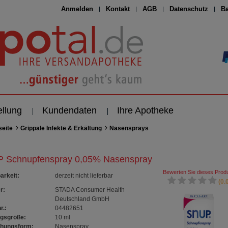
Anmelden
Kontakt
AGB
Datenschutz
Ba
ellung
Kundendaten
Ihre Apotheke
seite
Grippale Infekte & Erkältung
Nasensprays
 Schnupfenspray 0,05% Nasenspray
Bewerten Sie dieses Produ
arkeit
:
derzeit nicht lieferbar
(0.0
r:
STADA Consumer Health
Deutschland GmbH
r.:
04482651
gsgröße:
10
ml
chungsform:
Nasenspray