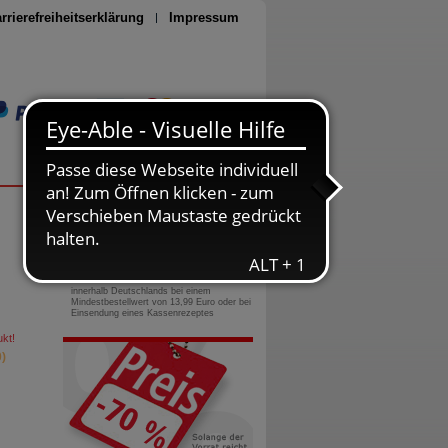
rrierefreiheitserklärung
Impressum
Seite drucken
0800-10 11 422
gebührenfreie Rufnummer
Versandkostenfrei
innerhalb Deutschlands bei einem
Mindestbestellwert von 13,99 Euro oder bei
Einsendung eines Kassenrezeptes
kt!
)