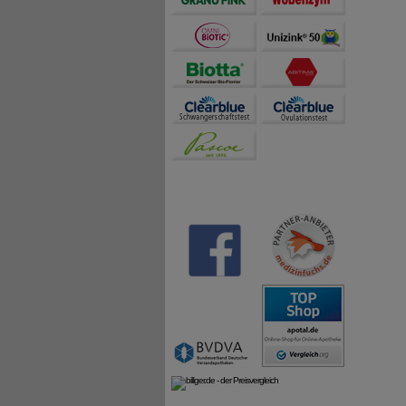
1 ml Na
1 Sprüh
Sonstig
Kaliumd