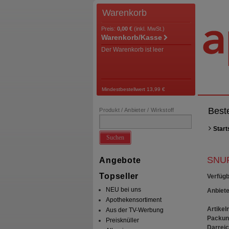
Warenkorb
Preis:
0,00 €
(inkl. MwSt.)
Warenkorb/Kasse
Der Warenkorb ist leer
Mindestbestellwert 13,99 €
Best
Produkt / Anbieter / Wirkstoff
Start
Suchen
SNUP
Angebote
Topseller
Verfügb
NEU bei uns
Anbiete
Apothekensortiment
Artikeln
Aus der TV-Werbung
Packun
Preisknüller
Darrei