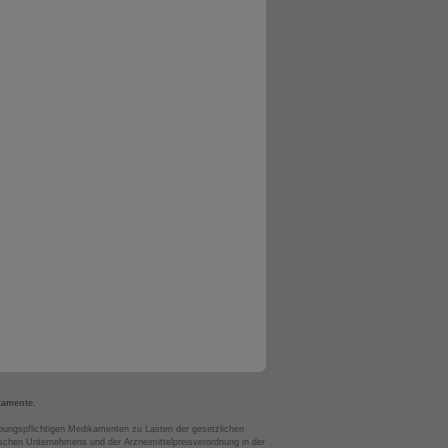
kamente.
bungspflichtigen Medikamenten zu Lasten der gesetzlichen
chen Unternehmens und der Arzneimittelpreisverordnung in der