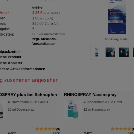
5,11 €
Preis
*
3,25 €
(inkl. MwSt.)
ren
1,86 €
(
36%
)
reis
325,00 €
pro 1 l
bgabe:
5
dkosten:
DE: versandkostenfrei
zzgl. Auslands-
Abbildung ähnlich
Versandkosten
ipackzettel
che Produkt
che Anbieter
itere Artikelinformationen
ig zusammen angesehen
OSPRAY plus bei Schnupfen
RHINOSPRAY Nasenspray
eindosierer
A. Nattermann & Cie GmbH
A. Nattermann & Cie GmbH
10
ml
Dosierspray
12
ml
Nasenspray
9
AVP
***
9,97 €
AVP
***
8,97 