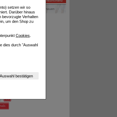
g wird
 unter
to) setzen wir so
niert. Darüber hinaus
n bevorzugte Verhalten
ser
ein, um den Shop zu
terpunkt
Cookies
.
en, bis
ie dies durch "Auswahl
rwendet
en.
men.
nserer Website
Auswahl bestätigen
tet werden kann.
estalten,
rhaltensweisen (z.B.
nisse zugeschrittene
ignet,
chsene
tails
ng unserer Website
uf unserer Website aber