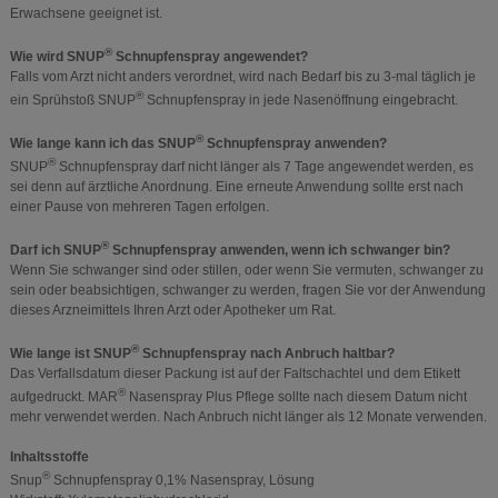
Erwachsene geeignet ist.
®
Wie wird SNUP
Schnupfenspray angewendet?
Falls vom Arzt nicht anders verordnet, wird nach Bedarf bis zu 3-mal täglich je
®
ein Sprühstoß SNUP
Schnupfenspray in jede Nasenöffnung eingebracht.
®
Wie lange kann ich das SNUP
Schnupfenspray anwenden?
®
SNUP
Schnupfenspray darf nicht länger als 7 Tage angewendet werden, es
sei denn auf ärztliche Anordnung. Eine erneute Anwendung sollte erst nach
einer Pause von mehreren Tagen erfolgen.
®
Darf ich SNUP
Schnupfenspray anwenden, wenn ich schwanger bin?
Wenn Sie schwanger sind oder stillen, oder wenn Sie vermuten, schwanger zu
sein oder beabsichtigen, schwanger zu werden, fragen Sie vor der Anwendung
dieses Arzneimittels Ihren Arzt oder Apotheker um Rat.
®
Wie lange ist SNUP
Schnupfenspray nach Anbruch haltbar?
Das Verfallsdatum dieser Packung ist auf der Faltschachtel und dem Etikett
®
aufgedruckt. MAR
Nasenspray Plus Pflege sollte nach diesem Datum nicht
mehr verwendet werden. Nach Anbruch nicht länger als 12 Monate verwenden.
Inhaltsstoffe
®
Snup
Schnupfenspray 0,1% Nasenspray, Lösung