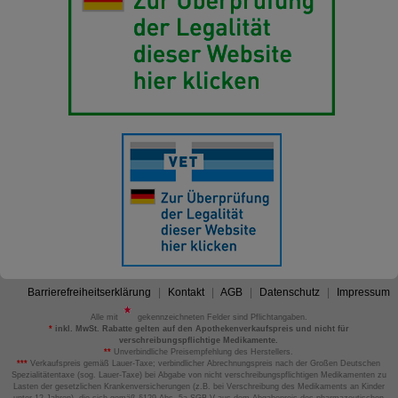
Barrierefreiheitserklärung
Kontakt
AGB
Datenschutz
Impressum
Alle mit
gekennzeichneten Felder sind Pflichtangaben.
*
inkl. MwSt. Rabatte gelten auf den Apothekenverkaufspreis und nicht für
verschreibungspflichtige Medikamente.
**
Unverbindliche Preisempfehlung des Herstellers.
***
Verkaufspreis gemäß Lauer-Taxe; verbindlicher Abrechnungspreis nach der Großen Deutschen
Spezialitätentaxe (sog. Lauer-Taxe) bei Abgabe von nicht verschreibungspflichtigen Medikamenten zu
Lasten der gesetzlichen Krankenversicherungen (z.B. bei Verschreibung des Medikaments an Kinder
unter 12 Jahren), die sich gemäß §129 Abs. 5a SGB V aus dem Abgabepreis des pharmazeutischen