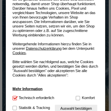
notwendig, damit unser Shop überhaupt funktioniert.
Darüber hinaus helfen uns Cookies, Pixel und
vergleichbare Technologien, unsere Website an das
von Ihnen bevorzugte Verhalten im Shop
anzupassen. Die Informationen darüber, wie Sie
unsere Seiten nutzen, setzen wir ein, um den Shop
zu optimieren oder z.B. auf Sie zugeschnittene
Werbung einblenden zu können.
Weitergehende Informationen hierzu finden Sie in
unserer
Datenschutzerklärung
bei dem Unterpunkt
Cookies
.
Bitte wählen Sie nachfolgend aus, welche Cookies
gesetzt werden dürfen, und bestätigen Sie dies durch
"Auswahl bestätigen" oder akzeptieren Sie alle
Cookies durch "Alles akzeptieren":
Mehr Information
Technisch Notwendig:
Technisch erforderlich
Hierbei handelt es sich um
Komfort
Cookies, die für die Grundfunktionen unserer
Website notwendig sind (z.B. Navigation, Warenkorb,
Statistik & Tracking
Auswahl bestätigen