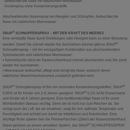
- Befeuchtet die Nase mit natürlichem Meerwasser
- Dosierspray ohne Konservierungsstoffe
Abschwellendes Nasenspray bei Allergien und Schnupfen, befeuchtet die
Nase mit natürlichem Meerwasser
®
SNUP
SCHNUPFENSPRAY – MIT DER KRAFT DES MEERES
Eine verstopfte Nase durch Erkältungen oder Allergien kann zu einer Belastung
®
werden. Damit Sie schnell wieder frei durchatmen können gibt es SNUP
Schnupfenspray – mit der einzigartigen Kombination aus abschwellendem
Xylometazolin und natürlichem Meerwasser:
• Xylometazolin lässt die Nasenschleimhaut schnell abschwellen und Sie somit
wieder frei durchatmen.
• Meerwasser befeuchtet, pflegt und reinigt die Nase, wodurch deren
natürlicher Abwehrmechanismus zusätzlich gefördert wird.
®
®
SNUP
Schnupfenspray ist frei von reizenden Konservierungsstoffen. SNUP
®
0,05% ist für Kinder von 2-6 Jahren geeignet. SNUP
0,1% ist für Erwachsene
und Kinder ab 6 Jahren geeignet. Eine funktionstüchtige Nase ist für unser
Wohlbefinden überaus wichtig. Denn sie ist nicht nur zum Riechen da. Sie
reinigt auch die Luft, die wir einatmen, sorgt für ihre optimale Temperatur und
Feuchtigkeit und schützt uns damit vor Infektionen und Krankheiten. Eine
wichtige Rolle spielen hier die Flimmerhärchen (Zilien) der Nasenschleimhaut.
®
Diese gehören zu einem sensiblen System, das SNUP
SCHNUPFENSPRAY