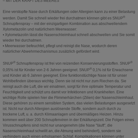
– MIT DER KRAFT DES MEERES
Eine verstopfte Nase durch Erkältungen oder Allergien kann zu einer Belastung
®
werden. Damit Sie schnell wieder frei durchatmen können gibt es SNUP
Schnupfenspray – mit der einzigartigen Kombination aus abschwellendem
Xylometazolin und natürlichem Meerwasser:
• Xylometazolin lässt die Nasenschleimhaut schnell abschwellen und Sie somit
wieder frei durchatmen.
• Meerwasser befeuchtet, pflegt und reinigt die Nase, wodurch deren
natürlicher Abwehrmechanismus zusätzlich gefördert wird.
®
®
SNUP
Schnupfenspray ist frei von reizenden Konservierungsstoffen. SNUP
®
0,05% ist für Kinder von 2-6 Jahren geeignet. SNUP
0,1% ist für Erwachsene
und Kinder ab 6 Jahren geeignet. Eine funktionstüchtige Nase ist für unser
Wohlbefinden überaus wichtig. Denn sie ist nicht nur zum Riechen da. Sie
reinigt auch die Luft, die wir einatmen, sorgt für ihre optimale Temperatur und
Feuchtigkeit und schützt uns damit vor Infektionen und Krankheiten. Eine
wichtige Rolle spielen hier die Flimmerhärchen (Zilien) der Nasenschleimhaut.
Diese gehören zu einem sensiblen System, das vielen Belastungen ausgesetzt
ist. Nicht nur durch Allergien auslösende Stoffe, sondern auch durch zu
trockene Luft, u. a. durch Klimaanlagen und übermäßiges Heizen. Hinzu
kommen weit über 200 Schnupfenviren in der Erkältungszeit. Die Folgen eines
Virusschnupfens sind nicht nur unangenehm (die Nase "läuft", die
Nasenschleimhaut schwillt an, die Atmung wird behindert), sondern sie
verhindern auch einen erholsamen Schlaf. Komplikationen können unter