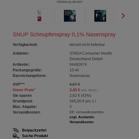
Abbildung ähnlich
SNUP Schnupfenspray 0,1% Nasenspray
Verfügbarkeit
:
derzeit nicht lieferbar
Anbieter:
STADA Consumer Health
Deutschland GmbH
Artikelnr.:
04482674
Packungsgröße:
10
ml
Darreichungsform:
Nasenspray
AVP
***
6,07 €
Unser Preis
*
3,45 €
(inkl. MwSt.)
Sie sparen
2,62 €
(
43%
)
Grundpreis
345,00 €
pro 1 l
Max. Abgabe:
5
Versandkosten:
DE: versandkostenfrei
zzgl. Auslands-
Versandkosten
Beipackzettel
Suche Produkt