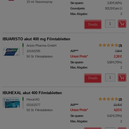
15
ml
Nasenspray
Sie sparen
3,30 €
(
42%
)
Grundpreis
303,33 €
pro 1 l
Max. Abgabe:
3
Details
IBUARISTO akut 400 mg Filmtabletten
Aristo Pharma GmbH
3
16160295
AVP
***
7,96 €
Unser Preis
*
2,38 €
50
St
Filmtabletten
Sie sparen
5,58 €
(
70%
)
Max. Abgabe:
2
Details
IBUHEXAL akut 400 Filmtabletten
Hexal AG
2
03161577
AVP
***
13,45 €
Unser Preis
*
4,03 €
50
St
Filmtabletten
Sie sparen
9,42 €
(
70%
)
Max. Abgabe:
2