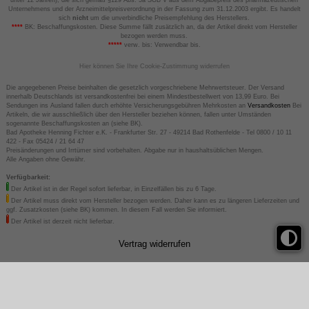
Unternehmens und der Arzneimittelpreisverordnung in der Fassung zum 31.12.2003 ergibt. Es handelt
sich
nicht
um die unverbindliche Preisempfehlung des Herstellers.
****
BK: Beschaffungskosten. Diese Summe fällt zusätzlich an, da der Artikel direkt vom Hersteller
bezogen werden muss.
*****
verw. bis: Verwendbar bis.
Hier können Sie Ihre Cookie-Zustimmung widerrufen
Die angegebenen Preise beinhalten die gesetzlich vorgeschriebene Mehrwertsteuer. Der Versand
innerhalb Deutschlands ist versandkostenfrei bei einem Mindestbestellwert von 13,99 Euro. Bei
Sendungen ins Ausland fallen durch erhöhte Versicherungsgebühren Mehrkosten an
Versandkosten
Bei
Artikeln, die wir ausschließlich über den Hersteller beziehen können, fallen unter Umständen
sogenannte Beschaffungskosten an (siehe BK).
Bad Apotheke Henning Fichter e.K. - Frankfurter Str. 27 - 49214 Bad Rothenfelde - Tel 0800 / 10 11
422 - Fax 05424 / 21 64 47
Preisänderungen und Irrtümer sind vorbehalten. Abgabe nur in haushaltsüblichen Mengen.
Alle Angaben ohne Gewähr.
Verfügbarkeit:
Der Artikel ist in der Regel sofort lieferbar, in Einzelfällen bis zu 6 Tage.
Der Artikel muss direkt vom Hersteller bezogen werden. Daher kann es zu längeren Lieferzeiten und
ggf. Zusatzkosten (siehe BK) kommen. In diesem Fall werden Sie informiert.
Der Artikel ist derzeit nicht lieferbar.
Vertrag widerrufen