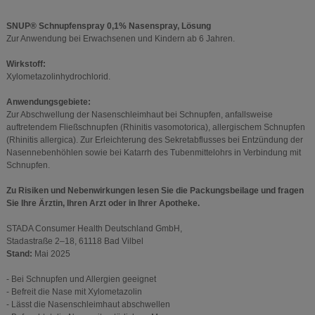
SNUP® Schnupfenspray 0,1% Nasenspray, Lösung
Zur Anwendung bei Erwachsenen und Kindern ab 6 Jahren.
Wirkstoff:
Xylometazolinhydrochlorid.
Anwendungsgebiete:
Zur Abschwellung der Nasenschleimhaut bei Schnupfen, anfallsweise
auftretendem Fließschnupfen (Rhinitis vasomotorica), allergischem Schnupfen
(Rhinitis allergica). Zur Erleichterung des Sekretabflusses bei Entzündung der
Nasennebenhöhlen sowie bei Katarrh des Tubenmittelohrs in Verbindung mit
Schnupfen.
Zu Risiken und Nebenwirkungen lesen Sie die Packungsbeilage und fragen
Sie Ihre Ärztin, Ihren Arzt oder in Ihrer Apotheke.
STADA Consumer Health Deutschland GmbH,
Stadastraße 2–18, 61118 Bad Vilbel
Stand:
Mai 2025
- Bei Schnupfen und Allergien geeignet
- Befreit die Nase mit Xylometazolin
- Lässt die Nasenschleimhaut abschwellen