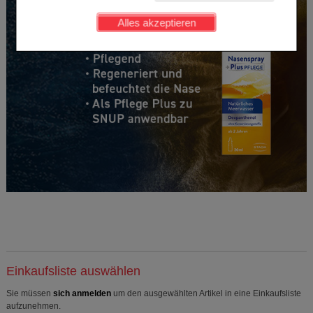
Kundenkonto), weshalb auf diese nicht verzichtet
werden kann.
Alles akzeptieren
Komfort:
Diese Cookies werden genutzt um das
Einkaufserlebnis noch ansprechender zu gestalten,
beispielsweise für die Wiedererkennung des
Besuchers oder unsere Seite an bevorzugte
Verhaltensweisen (z.B. Spracheinstellung)
anzupassen. Komfort-Cookies ermöglichen es uns
auch auf Ihre Bedürfnisse zugeschrittene Inhalte
anzuzeigen und unser Partnerprogramm zu
betreiben.
Statistik & Tracking:
Hierüber lassen sich
Informationen über die Art und Weise der Nutzung
unserer Website sammeln, mit deren Hilfe wir unsere
Website weiter für Sie optimieren können, den Inhalt
auf unserer Website aber auch die Werbung auf
Drittseiten möglichst relevant für Sie zu gestalten.
Bitte beachten Sie, dass Daten hierfür teilweise an
Dritte wie z.B. Google oder soziale Medien
übertragen werden.
Einkaufsliste auswählen
Sie müssen
sich anmelden
um den ausgewählten Artikel in eine Einkaufsliste
aufzunehmen.