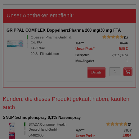
Unser Apotheker empfiehlt:
GRIPPAL COMPLEX DoppelherzPharma 200 mg/30 mg FTA
Queisser Pharma GmbH &
1
Co. KG
AVP
***
8,50 €
14227641
Unser Preis
*
5,55 €
20
St
Filmtabletten
Sie sparen
2,95 €
(
35%
)
Max. Abgabe:
1
Details
Kunden, die dieses Produkt gekauft haben, kauften
auch
SNUP Schnupfenspray 0,1% Nasenspray
STADA Consumer Health
3
Deutschland GmbH
AVP
***
7,85 €
04482680
Unser Preis
*
4,55 €