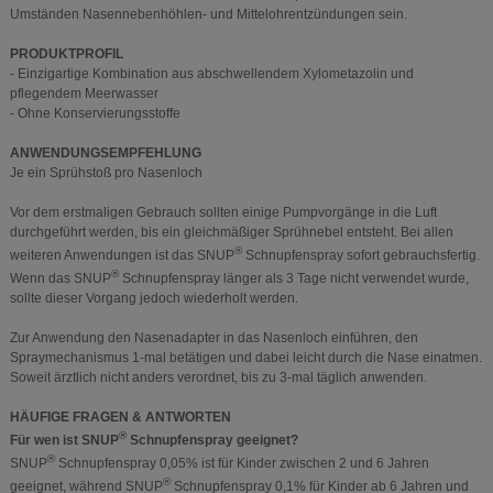
Umständen Nasennebenhöhlen- und Mittelohrentzündungen sein.
PRODUKTPROFIL
- Einzigartige Kombination aus abschwellendem Xylometazolin und
pflegendem Meerwasser
- Ohne Konservierungsstoffe
ANWENDUNGSEMPFEHLUNG
Je ein Sprühstoß pro Nasenloch
Vor dem erstmaligen Gebrauch sollten einige Pumpvorgänge in die Luft
durchgeführt werden, bis ein gleichmäßiger Sprühnebel entsteht. Bei allen
®
weiteren Anwendungen ist das SNUP
Schnupfenspray sofort gebrauchsfertig.
®
Wenn das SNUP
Schnupfenspray länger als 3 Tage nicht verwendet wurde,
sollte dieser Vorgang jedoch wiederholt werden.
Zur Anwendung den Nasenadapter in das Nasenloch einführen, den
Spraymechanismus 1-mal betätigen und dabei leicht durch die Nase einatmen.
Soweit ärztlich nicht anders verordnet, bis zu 3-mal täglich anwenden.
HÄUFIGE FRAGEN & ANTWORTEN
®
Für wen ist SNUP
Schnupfenspray geeignet?
®
SNUP
Schnupfenspray 0,05% ist für Kinder zwischen 2 und 6 Jahren
®
geeignet, während SNUP
Schnupfenspray 0,1% für Kinder ab 6 Jahren und