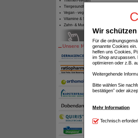
Themen-Welten
Tiergesundheit & Tierbedarf
C
Vegan - vegetarisch
Vitamine & Sport
Zahn- & Mundpflege
Wir schützen 
Für die ordnungsgemäß
genannte Cookies ein. 
helfen uns Cookies, P
im Shop anzupassen. D
optimieren oder z.B. 
Weitergehende Informat
Bitte wählen Sie nach
bestätigen" oder akzep
Mehr Information
Technisch Notwendi
Technisch erforder
notwendig sind (z.B. N
Komfort:
Diese Cookie