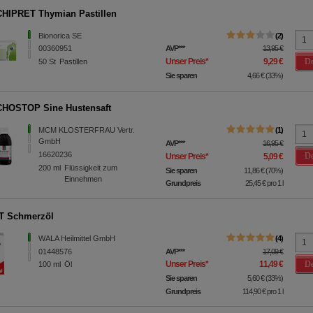
HIPRET Thymian Pastillen
Bionorica SE
2
00360951
AVP
***
13,95 €
De
Unser Preis
*
9,29 €
50
St
Pastillen
Sie sparen
4,66 €
(
33%
)
HOSTOP Sine Hustensaft
MCM KLOSTERFRAU Vertr.
1
GmbH
AVP
***
16,95 €
16620236
De
Unser Preis
*
5,09 €
200
ml
Flüssigkeit zum
Sie sparen
11,86 €
(
70%
)
Einnehmen
Grundpreis
25,45 €
pro 1 l
T Schmerzöl
WALA Heilmittel GmbH
4
01448576
AVP
***
17,09 €
De
Unser Preis
*
11,49 €
100
ml
Öl
Sie sparen
5,60 €
(
33%
)
Grundpreis
114,90 €
pro 1 l