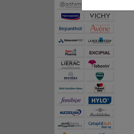
beispielsweise für di
Spracheinstellung) an
Inhalte anzuzeigen un
Statistik & Tracking:
H
sammeln, mit deren Hil
auch die Werbung auf Dr
teilweise an Dritte wi