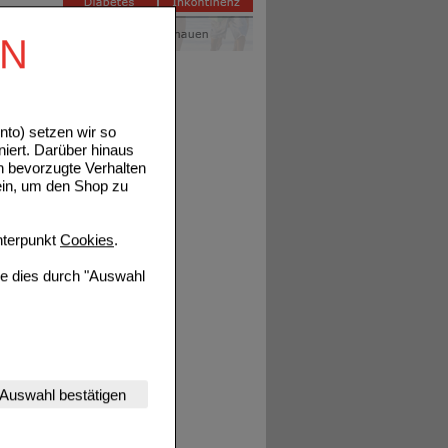
EN
to) setzen wir so
niert. Darüber hinaus
n bevorzugte Verhalten
ein, um den Shop zu
terpunkt
Cookies
.
ie dies durch "Auswahl
nserer Website
Auswahl bestätigen
tet werden kann.
estalten,