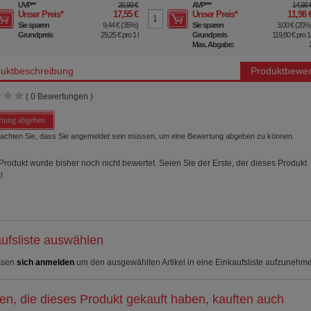
UVP
**
26,99 €
AVP
***
14,98 
Unser Preis
*
17,55 €
Unser Preis
*
11,98 
Sie sparen
9,44 €
(
35%
)
Sie sparen
3,00 €
(
20%
Grundpreis
29,25 €
pro 1 l
Grundpreis
119,80 €
pro 1 
Max. Abgabe:
uktbeschreibung
Produktbewer
(
0
Bewertungen )
tung abgeben
beachten Sie, dass Sie angemeldet sein müssen, um eine Bewertung abgeben zu können.
Produkt wurde bisher noch nicht bewertet. Seien Sie der Erste, der dieses Produkt
!
ufsliste auswählen
ssen
sich anmelden
um den ausgewählten Artikel in eine Einkaufsliste aufzunehm
n, die dieses Produkt gekauft haben, kauften auch