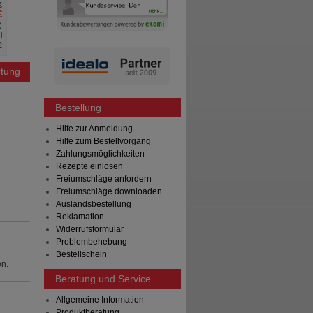
€
€
)
l
2
tung
Bestellung
Hilfe zur Anmeldung
Hilfe zum Bestellvorgang
Zahlungsmöglichkeiten
Rezepte einlösen
Freiumschläge anfordern
Freiumschläge downloaden
Auslandsbestellung
Reklamation
Widerrufsformular
Problembehebung
Bestellschein
en.
Beratung und Service
Allgemeine Information
Produktberatung