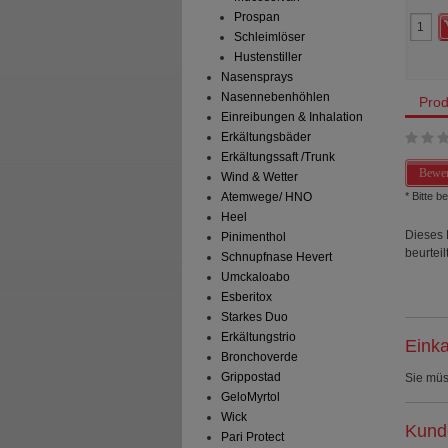
Prospan
Schleimlöser
Hustenstiller
Nasensprays
Nasennebenhöhlen
Prod
Einreibungen & Inhalation
Erkältungsbäder
Erkältungssaft /Trunk
Bewer
Wind & Wetter
* Bitte 
Atemwege/ HNO
Heel
Dieses 
Pinimenthol
beurteilt
Schnupfnase Hevert
Umckaloabo
Esberitox
Starkes Duo
Erkältungstrio
Einka
Bronchoverde
Grippostad
Sie mü
GeloMyrtol
Wick
Kunde
Pari Protect