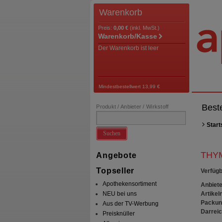
Warenkorb
Preis:
0,00 €
(inkl. MwSt.)
Warenkorb/Kasse
Der Warenkorb ist leer
Mindestbestellwert 13,99 €
Best
Produkt / Anbieter / Wirkstoff
Start
Suchen
THYM
Angebote
Topseller
Verfügb
Apothekensortiment
Anbiete
Artikeln
NEU bei uns
Packun
Aus der TV-Werbung
Darrei
Preisknüller