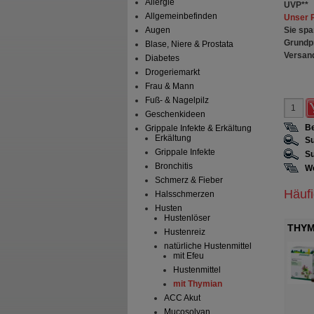
Allergie
UVP
**
Allgemeinbefinden
Unser 
Sie spa
Augen
Grundp
Blase, Niere & Prostata
Versan
Diabetes
Drogeriemarkt
Frau & Mann
Fuß- & Nagelpilz
Geschenkideen
Be
Grippale Infekte & Erkältung
Erkältung
Su
Grippale Infekte
Su
Bronchitis
We
Schmerz & Fieber
Häuf
Halsschmerzen
Husten
Hustenlöser
THYM
Hustenreiz
Heilp
natürliche Hustenmittel
mit Efeu
Hustenmittel
mit Thymian
ACC Akut
Mucosolvan