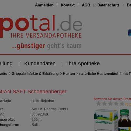
Anmelden
Kontakt
AGB
Datenschutz
Ba
ellung
Kundendaten
Ihre Apotheke
seite
Grippale Infekte & Erkältung
Husten
natürliche Hustenmittel
mit 
IAN SAFT Schoenenberger
Bewerten Sie dieses Produ
arkeit
:
sofort lieferbar
(0.0
r:
SALUS Pharma GmbH
r.:
00692340
gsgröße:
200
ml
chungsform:
Saft