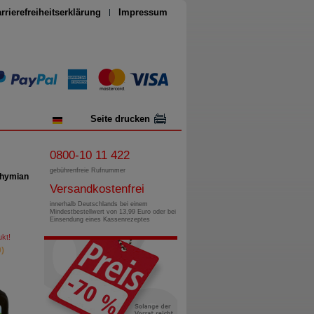
rrierefreiheitserklärung
Impressum
Seite drucken
0800-10 11 422
gebührenfreie Rufnummer
Thymian
Versandkostenfrei
innerhalb Deutschlands bei einem
Mindestbestellwert von 13,99 Euro oder bei
Einsendung eines Kassenrezeptes
kt!
)