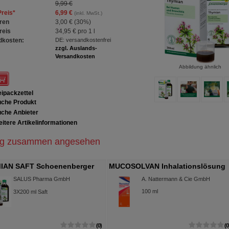
9,99 €
Preis
*
6,99 €
(inkl. MwSt.)
ren
3,00 €
(
30%
)
reis
34,95 €
pro 1 l
dkosten:
DE: versandkostenfrei
zzgl. Auslands-
Versandkosten
Abbildung ähnlich
ipackzettel
che Produkt
che Anbieter
itere Artikelinformationen
ig zusammen angesehen
IAN SAFT Schoenenberger
MUCOSOLVAN Inhalationslösung
flanzensäfte
15 mg/2 ml
SALUS Pharma GmbH
A. Nattermann & Cie GmbH
100
ml
3X200
ml
Saft
0
0