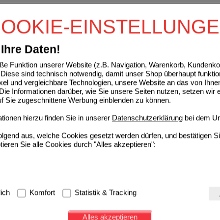
OOKIE-EINSTELLUNG
Ihre Daten!
e Funktion unserer Website (z.B. Navigation, Warenkorb, Kundenkon
Diese sind technisch notwendig, damit unser Shop überhaupt funktio
ixel und vergleichbare Technologien, unsere Website an das von Ihne
ie Informationen darüber, wie Sie unsere Seiten nutzen, setzen wir 
auf Sie zugeschnittene Werbung einblenden zu können.
ionen hierzu finden Sie in unserer
Datenschutzerklärung
bei dem Un
folgend aus, welche Cookies gesetzt werden dürfen, und bestätigen S
tieren Sie alle Cookies durch "Alles akzeptieren":
g:
Hierbei handelt es sich um Cookies, die für die Grundfunktionen u
lich
Komfort
Statistik & Tracking
avigation, Warenkorb, Kundenkonto), weshalb auf diese nicht verzich
s werden genutzt um das Einkaufserlebnis noch ansprechender zu g
Alles akzeptieren