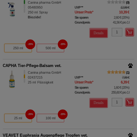
Canina pharma GmbH
0
05480950
UVP
**
12,99 €
Unser Preis
*
10,39 €
250
ml
Spray
Biozide!
Sie sparen
2,60 €
(
20%
)
Grundpreis
41,56 €
pro 1 l
Details
20%
20%
250 ml
500 ml
CAPHA Tier-Pflege-Balsam vet.
Canina pharma GmbH
1
02437215
UVP
**
7,99 €
Unser Preis
*
6,39 €
25
ml
Flüssigkeit
Sie sparen
1,60 €
(
20%
)
Grundpreis
255,60 €
pro 1 l
Details
20%
20%
25 ml
100 ml
VEAVET Euphrasia Augenpflege Tropfen vet.