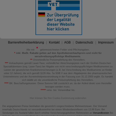
Barrierefreiheitserklärung
Kontakt
AGB
Datenschutz
Impressum
Alle mit
gekennzeichneten Felder sind Pflichtangaben.
*
inkl. MwSt. Rabatte gelten auf den Apothekenverkaufspreis und nicht für
verschreibungspflichtige Medikamente.
**
Unverbindliche Preisempfehlung des Herstellers.
***
Verkaufspreis gemäß Lauer-Taxe; verbindlicher Abrechnungspreis nach der Großen Deutschen
Spezialitätentaxe (sog. Lauer-Taxe) bei Abgabe von nicht verschreibungspflichtigen Medikamenten zu
Lasten der gesetzlichen Krankenversicherungen (z.B. bei Verschreibung des Medikaments an Kinder
unter 12 Jahren), die sich gemäß §129 Abs. 5a SGB V aus dem Abgabepreis des pharmazeutischen
Unternehmens und der Arzneimittelpreisverordnung in der Fassung zum 31.12.2003 ergibt. Es handelt
sich
nicht
um die unverbindliche Preisempfehlung des Herstellers.
****
BK: Beschaffungskosten. Diese Summe fällt zusätzlich an, da der Artikel direkt vom Hersteller
bezogen werden muss.
*****
verw. bis: Verwendbar bis.
Hier können Sie Ihre Cookie-Zustimmung widerrufen
Die angegebenen Preise beinhalten die gesetzlich vorgeschriebene Mehrwertsteuer. Der Versand
innerhalb Deutschlands ist versandkostenfrei bei einem Mindestbestellwert von 13,99 Euro. Bei
Sendungen ins Ausland fallen durch erhöhte Versicherungsgebühren Mehrkosten an
Versandkosten
Bei