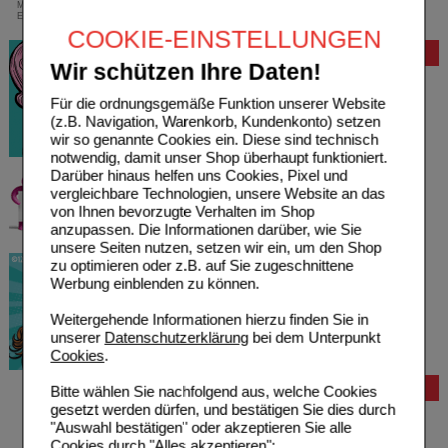
Mindestbestellwert von 13,99 Euro oder bei
Einsendung eines Kassenrezeptes
COOKIE-EINSTELLUNGEN
Bewertung
Wir schützen Ihre Daten!
Für die ordnungsgemäße Funktion unserer Website
(z.B. Navigation, Warenkorb, Kundenkonto) setzen
wir so genannte Cookies ein. Diese sind technisch
notwendig, damit unser Shop überhaupt funktioniert.
Darüber hinaus helfen uns Cookies, Pixel und
vergleichbare Technologien, unsere Website an das
von Ihnen bevorzugte Verhalten im Shop
anzupassen. Die Informationen darüber, wie Sie
unsere Seiten nutzen, setzen wir ein, um den Shop
zu optimieren oder z.B. auf Sie zugeschnittene
Werbung einblenden zu können.
Weitergehende Informationen hierzu finden Sie in
unserer
Datenschutzerklärung
bei dem Unterpunkt
Cookies
.
Bestellung
Bitte wählen Sie nachfolgend aus, welche Cookies
gesetzt werden dürfen, und bestätigen Sie dies durch
Hilfe zur Anmeldung
"Auswahl bestätigen" oder akzeptieren Sie alle
Hilfe zum Bestellvorgang
Cookies durch "Alles akzeptieren":