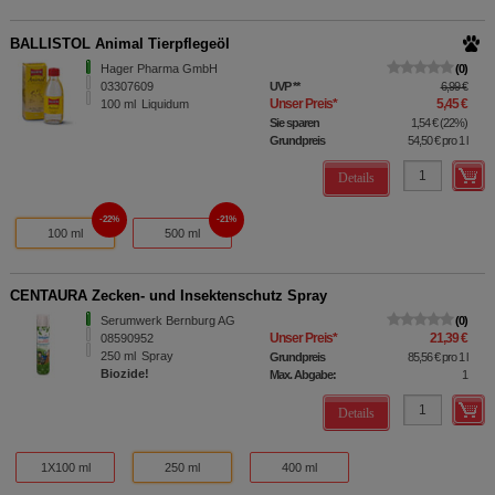
BALLISTOL Animal Tierpflegeöl
Hager Pharma GmbH
0
03307609
UVP
**
6,99 €
Unser Preis
*
5,45 €
100
ml
Liquidum
Sie sparen
1,54 €
(
22%
)
Grundpreis
54,50 €
pro 1 l
Details
22%
21%
100 ml
500 ml
CENTAURA Zecken- und Insektenschutz Spray
Serumwerk Bernburg AG
0
Unser Preis
*
21,39 €
08590952
250
ml
Spray
Grundpreis
85,56 €
pro 1 l
Biozide!
Max. Abgabe:
1
Details
1X100 ml
250 ml
400 ml