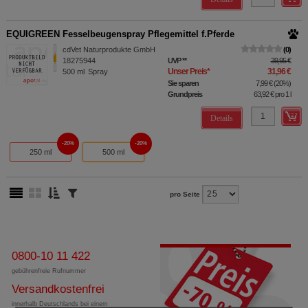
EQUIGREEN Fesselbeugenspray Pflegemittel f.Pferde
cdVet Naturprodukte GmbH
0
18275944
UVP
**
39,95 €
Unser Preis
*
31,96 €
500
ml
Spray
Sie sparen
7,99 €
(
20%
)
Grundpreis
63,92 €
pro 1 l
Details
20%
20%
250 ml
500 ml
pro Seite
0800-10 11 422
gebührenfreie Rufnummer
Versandkostenfrei
innerhalb Deutschlands bei einem