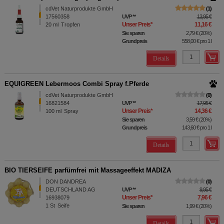
cdVet Naturprodukte GmbH
1
17560358
UVP
**
13,95 €
Unser Preis
*
11,16 €
20
ml
Tropfen
Sie sparen
2,79 €
(
20%
)
Grundpreis
558,00 €
pro 1 l
Details
EQUIGREEN Lebermoos Combi Spray f.Pferde
cdVet Naturprodukte GmbH
0
16821584
UVP
**
17,95 €
Unser Preis
*
14,36 €
100
ml
Spray
Sie sparen
3,59 €
(
20%
)
Grundpreis
143,60 €
pro 1 l
Details
BIO TIERSEIFE parfümfrei mit Massageeffekt MADIZA
DON DANDREA
0
DEUTSCHLAND AG
UVP
**
9,95 €
Unser Preis
*
7,96 €
16938079
1
St
Seife
Sie sparen
1,99 €
(
20%
)
Details