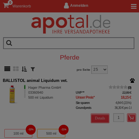
0
Anmelden
Warenkorb
Pferde
pro Seite
BALLISTOL animal Liquidum vet.
Hager Pharma GmbH
0
03360940
UVP
**
22,99 €
Unser Preis
*
18,15 €
500
ml
Liquidum
Sie sparen
4,84 €
(
21%
)
Grundpreis
36,30 €
pro 1 l
Details
22%
21%
100 ml
500 ml