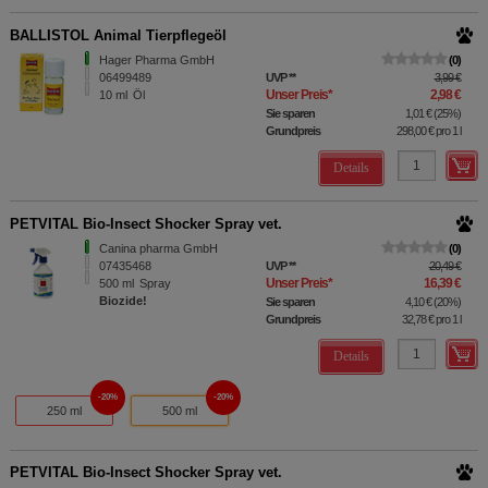
BALLISTOL Animal Tierpflegeöl
Hager Pharma GmbH
0
06499489
UVP
**
3,99 €
Unser Preis
*
2,98 €
10
ml
Öl
Sie sparen
1,01 €
(
25%
)
Grundpreis
298,00 €
pro 1 l
Details
PETVITAL Bio-Insect Shocker Spray vet.
Canina pharma GmbH
0
07435468
UVP
**
20,49 €
Unser Preis
*
16,39 €
500
ml
Spray
Biozide!
Sie sparen
4,10 €
(
20%
)
Grundpreis
32,78 €
pro 1 l
Details
20%
20%
250 ml
500 ml
PETVITAL Bio-Insect Shocker Spray vet.