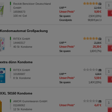
Reckitt Benckiser Deutschland
1
GmbH
UVP
**
12,49 €
Unser Preis
*
9,99 €
16596673
100
ml
Gel
Sie sparen
2,50 €
(
20%
)
Grundpreis
99,90 €
pro 1 l
 Kondomautomat Großpackung
RITEX GmbH
1
14440317
UVP
**
21,99 €
Unser Preis
*
20,39 €
40
St
Kondome
Sie sparen
1,60 €
(
7%
)
 extra dünn Kondome
RITEX GmbH
0
10180687
UVP
**
6,99 €
Unser Preis
*
5,59 €
8
St
Kondome
Sie sparen
1,40 €
(
20%
)
XXL 50160 Kondome
AMOR Gummiwaren GmbH
0
Unser Preis
*
4,47 €
01166062
12
St
Kondome