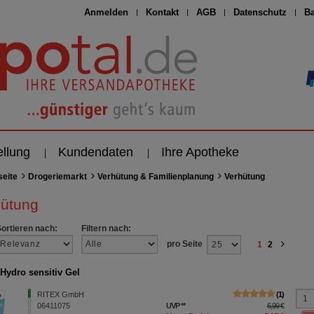
Anmelden
Kontakt
AGB
Datenschutz
Ba
ellung
Kundendaten
Ihre Apotheke
seite
Drogeriemarkt
Verhütung & Familienplanung
Verhütung
hütung
Sortieren nach:
Filtern nach:
pro Seite
1
2
Hydro sensitiv Gel
RITEX GmbH
1
06411075
UVP
**
6,99 €