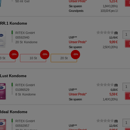
Unser Preis
*
5,15 €
50
ml
Gel
Sie sparen
1,84 €
(
26%
)
Grundpreis
103,00 €
pro 1 l
 RR.1 Kondome
RITEX GmbH
0
00592940
UVP
**
12,49 €
Unser Preis
*
9,99 €
20
St
Kondome
Sie sparen
2,50 €
(
20%
)
20%
20%
20%
3 St
10 St
20 St
 Lust Kondome
RITEX GmbH
0
01086529
UVP
**
6,99 €
Unser Preis
*
5,59 €
8
St
Kondome
Sie sparen
1,40 €
(
20%
)
 Ideal Kondome
RITEX GmbH
0
00592957
UVP
**
12,49 €