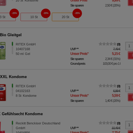
Unser Preis
*
9,99 €
20
St
Kondome
Sie sparen
2,50 €
(
20%
)
20%
20%
20%
3 St
10 St
20 St
Bio Gleitgel
RITEX GmbH
0
10407168
UVP
**
7,49 €
Unser Preis
*
5,15 €
50
ml
Gel
Sie sparen
2,34 €
(
31%
)
Grundpreis
103,00 €
pro 1 l
 XXL Kondome
RITEX GmbH
0
04102163
UVP
**
6,99 €
Unser Preis
*
5,59 €
8
St
Kondome
Sie sparen
1,40 €
(
20%
)
 Gefühlsecht Kondome
Reckitt Benckiser Deutschland
0
GmbH
UVP
**
10,49 €
Unser Preis
*
7,75 €
10404856