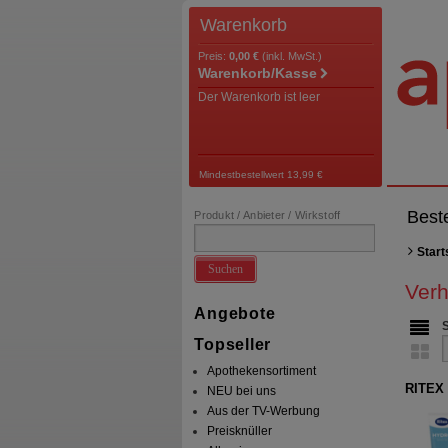
Warenkorb
Preis:
0,00 €
(inkl. MwSt.)
Warenkorb/Kasse
Der Warenkorb ist leer
Mindestbestellwert 13,99 €
Best
Produkt / Anbieter / Wirkstoff
Start
Suchen
Ver
Angebote
Topseller
Apothekensortiment
RITEX 
NEU bei uns
Aus der TV-Werbung
Preisknüller