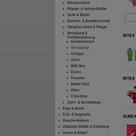
Männersache
Pflaster & Verbandstoffe
Seife & Bäder
Sonnen- & Insektenschutz
Tiergesundheit & Pflege
Verhütung &
RITEX 
Familienplanung
Kinderwunsch
Verhütung
Gleitgel
Amor
Billy Boy
Durex
Fromms
RITEX
Mister Size
Ritex
Clearblue
Zahn- & Mundpflege
Frau & Mann
Fuß- & Nagelpilz
DUREX
Geschenkideen
Grippale Infekte & Erkältung
Haare & Nägel