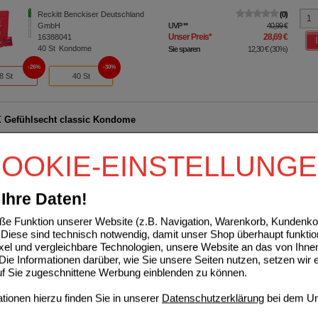
Reckitt Benckiser Deutschland
0
GmbH
UVP
**
40,99 €
Unser Preis
*
28,69 €
16388041
40
St
Kondome
Sie sparen
12,30 €
(
30%
)
26%
30%
8 St
40 St
Gefühlsecht classic Kondome
Reckitt Benckiser Deutschland
0
GmbH
UVP
**
20,49 €
OOKIE-EINSTELLUNG
Unser Preis
*
14,49 €
16596667
20
St
Kondome
Sie sparen
6,00 €
(
29%
)
Ihre Daten!
 Gel+
e Funktion unserer Website (z.B. Navigation, Warenkorb, Kundenkon
RITEX GmbH
0
Diese sind technisch notwendig, damit unser Shop überhaupt funktio
03815636
UVP
**
6,99 €
ixel und vergleichbare Technologien, unsere Website an das von Ihne
Unser Preis
*
5,15 €
50
ml
Gel
ie Informationen darüber, wie Sie unsere Seiten nutzen, setzen wir 
Sie sparen
1,84 €
(
26%
)
auf Sie zugeschnittene Werbung einblenden zu können.
Grundpreis
103,00 €
pro 1 l
ionen hierzu finden Sie in unserer
Datenschutzerklärung
bei dem Un
Intense Orgasmic Gel