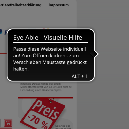
rrierefreiheitserklärung
Impressum
Seite drucken
0800-10 11 422
gebührenfreie Rufnummer
Versandkostenfrei
innerhalb Deutschlands bei einem
Mindestbestellwert von 13,99 Euro oder bei
Einsendung eines Kassenrezeptes