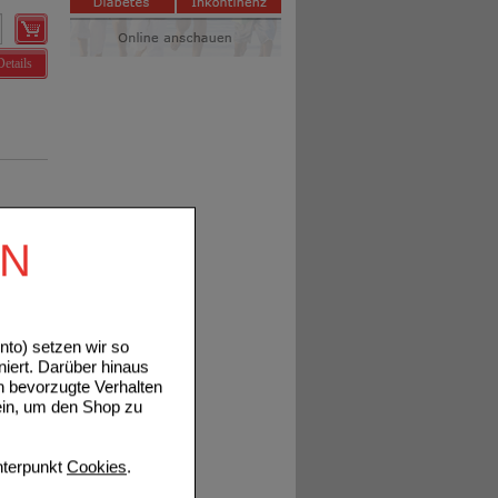
Details
EN
Details
to) setzen wir so
niert. Darüber hinaus
n bevorzugte Verhalten
Details
ein, um den Shop zu
terpunkt
Cookies
.