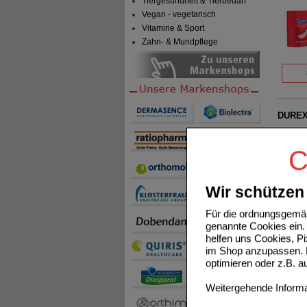
Tiergesundheit & Tierbedarf
Vegan - vegetarisch
Vitamine & Sport
Zahn- & Mundpflege
DUREX 
C
Wir schützen 
RITEX
Für die ordnungsgemäß
genannte Cookies ein. 
helfen uns Cookies, P
im Shop anzupassen. D
optimieren oder z.B. 
Weitergehende Informat
DUREX 