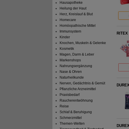
Hausapotheke
Heilung der Haut
Herz, Kreislauf & Blut
Homecare
Homöopathische Mittel
Immunsystem
RITEX
Kinder
Knochen, Muskeln & Gelenke
Kosmetik
Magen, Darm & Leber
Markenshops
Nahrungsergänzung
Nase & Ohren
Naturheilkunde
Nerven, Gedächtnis & Gemüt
DUREX 
Pflanzliche Arzneimittel
Praxisbedarf
Raucherentwöhnung
Reise
Schlaf & Beruhigung
Schmerzmittel
Themen-Welten
DUREX