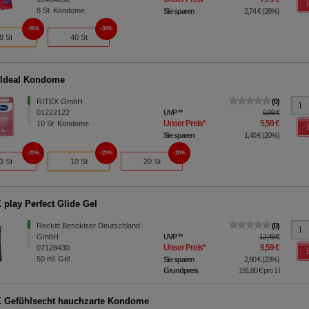
8
St
Kondome
Sie sparen
2,74 €
(
26%
)
26%
30%
8 St
40 St
 Ideal Kondome
RITEX GmbH
0
01222122
UVP
**
6,99 €
Unser Preis
*
5,59 €
10
St
Kondome
Sie sparen
1,40 €
(
20%
)
20%
20%
20%
3 St
10 St
20 St
play Perfect Glide Gel
Reckitt Benckiser Deutschland
0
GmbH
UVP
**
12,49 €
Unser Preis
*
9,59 €
07128430
50
ml
Gel
Sie sparen
2,90 €
(
23%
)
Grundpreis
191,80 €
pro 1 l
 Gefühlsecht hauchzarte Kondome