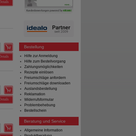
Details
Bestellung
Hilfe zur Anmeldung
Details
Hilfe zum Bestellvorgang
Zahlungsmöglichkeiten
Rezepte einlösen
Freiumschläge anfordern
Freiumschläge downloaden
Auslandsbestellung
Reklamation
Details
Widerrufsformular
Problembehebung
Bestellschein
Beratung und Service
Allgemeine Information
Produktberatung