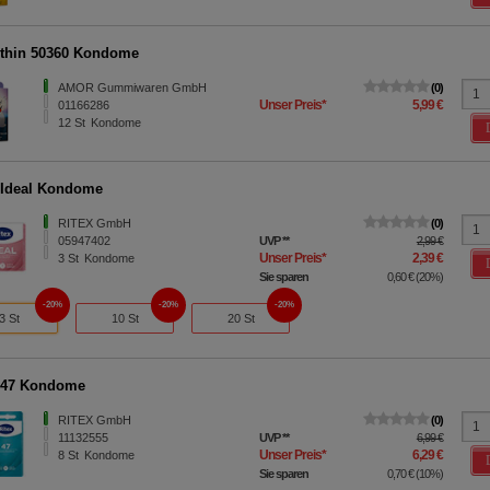
thin 50360 Kondome
AMOR Gummiwaren GmbH
0
Unser Preis
*
5,99 €
01166286
12
St
Kondome
 Ideal Kondome
RITEX GmbH
0
05947402
UVP
**
2,99 €
Unser Preis
*
2,39 €
3
St
Kondome
Sie sparen
0,60 €
(
20%
)
20%
20%
20%
3 St
10 St
20 St
 47 Kondome
RITEX GmbH
0
11132555
UVP
**
6,99 €
Unser Preis
*
6,29 €
8
St
Kondome
Sie sparen
0,70 €
(
10%
)