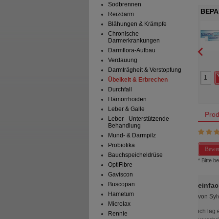
Sodbrennen
ise Kaugummi
SUPERPEP Reise Kaugummi
BEPA
Reizdarm
mg
Dragees 20 mg
ES Arzneimittel GmbH
HERMES Arzneimittel GmbH
Blähungen & Krämpfe
Chronische
Kaugummi
10
St
Kaugummi
Darmerkrankungen
Darmflora-Aufbau
Verdauung
0
0
Darmträgheit & Verstopfung
21,99 €
AVP
***
12,95 €
Übelkeit & Erbrechen
 Preis
*
17,59 €
Unser Preis
*
10,36 €
aren
4,40 €
(
20%
)
Sie sparen
2,59 €
(
20%
)
Durchfall
Abgabe:
3
Max. Abgabe:
3
Hämorrhoiden
Leber & Galle
Prod
Leber - Unterstützende
Behandlung
Mund- & Darmpilz
Probiotika
Bewer
Bauchspeicheldrüse
* Bitte 
OptiFibre
Gaviscon
Buscopan
einfa
Hametum
von
Syl
Microlax
ich lag
Rennie