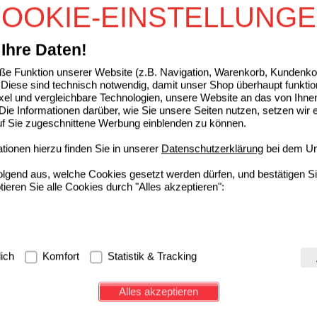
ufsliste auswählen
OOKIE-EINSTELLUNG
ssen
sich anmelden
um den ausgewählten Artikel in eine Einkaufsliste aufzunehm
Ihre Daten!
er Apotheker empfiehlt:
e Funktion unserer Website (z.B. Navigation, Warenkorb, Kundenkon
Diese sind technisch notwendig, damit unser Shop überhaupt funktio
ixel und vergleichbare Technologien, unsere Website an das von Ihne
DIUM Akut bei akutem Durchfall Hartkapseln
ie Informationen darüber, wie Sie unsere Seiten nutzen, setzen wir 
auf Sie zugeschnittene Werbung einblenden zu können.
Hexal AG
0
01939446
AVP
***
6,03 €
ionen hierzu finden Sie in unserer
Datenschutzerklärung
bei dem Un
Deta
Unser Preis
*
3,09 €
10
St
Hartkapseln
Sie sparen
2,94 €
(
49%
)
folgend aus, welche Cookies gesetzt werden dürfen, und bestätigen S
Max. Abgabe:
1
tieren Sie alle Cookies durch "Alles akzeptieren":
IUM akut lingual Schmelztabletten
Kenvue Germany GmbH (OTC)
4
g:
Hierbei handelt es sich um Cookies, die für die Grundfunktionen u
01689854
AVP
***
15,97 €
lich
Komfort
Statistik & Tracking
avigation, Warenkorb, Kundenkonto), weshalb auf diese nicht verzich
Deta
Unser Preis
*
10,29 €
12
St
Schmelztabletten
Sie sparen
5,68 €
(
36%
)
s werden genutzt um das Einkaufserlebnis noch ansprechender zu g
Alles akzeptieren
Max. Abgabe:
1
e Wiedererkennung des Besuchers oder unsere Seite an bevorzugte Ve
zupassen. Komfort-Cookies ermöglichen es uns auch auf Ihre Bedürf