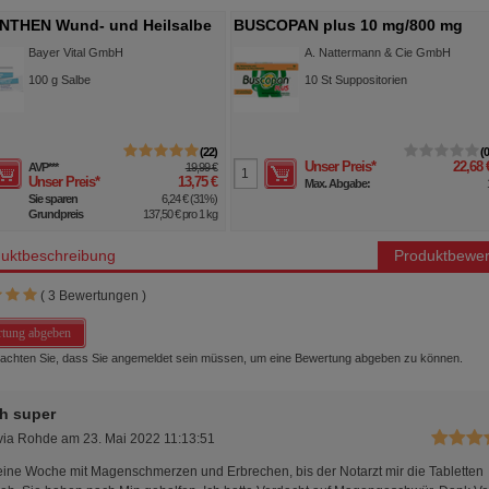
NTHEN Wund- und Heilsalbe
BUSCOPAN plus 10 mg/800 mg
Suppositorien
Bayer Vital GmbH
A. Nattermann & Cie GmbH
100
g
Salbe
10
St
Suppositorien
22
Unser Preis
*
22,68 
AVP
***
19,99 €
Unser Preis
*
13,75 €
Max. Abgabe:
Sie sparen
6,24 €
(
31%
)
Grundpreis
137,50 €
pro 1 kg
uktbeschreibung
Produktbewer
(
3
Bewertungen )
tung abgeben
beachten Sie, dass Sie angemeldet sein müssen, um eine Bewertung abgeben zu können.
ch super
via Rohde
am
23. Mai 2022 11:13:51
 eine Woche mit Magenschmerzen und Erbrechen, bis der Notarzt mir die Tabletten