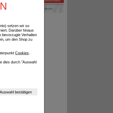
EN
en.
to) setzen wir so
niert. Darüber hinaus
n bevorzugte Verhalten
ein, um den Shop zu
terpunkt
Cookies
.
ils
ie dies durch "Auswahl
nserer Website
Auswahl bestätigen
tet werden kann.
ils
estalten,
rhaltensweisen (z.B.
nisse zugeschrittene