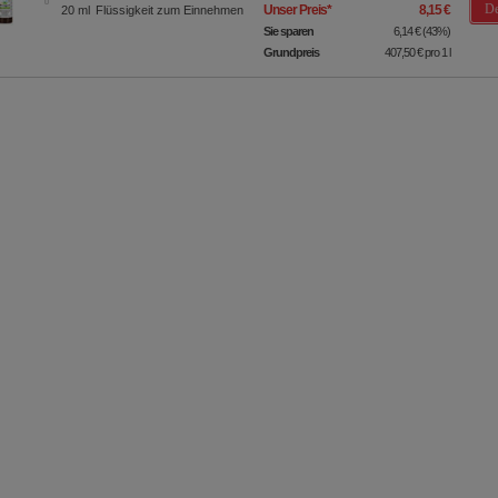
De
Unser Preis
*
8,15 €
20
ml
Flüssigkeit zum Einnehmen
Sie sparen
6,14 €
(
43%
)
Grundpreis
407,50 €
pro 1 l