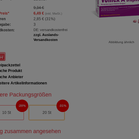
9,34 €
Preis
*
6,49 €
(inkl. MwSt.)
ren
2,85 €
(
31%
)
bgabe:
3
dkosten:
DE: versandkostenfrei
zzgl. Auslands-
Versandkosten
Abbildung ähnlich
ipackzettel
che Produkt
che Anbieter
itere Artikelinformationen
ere Packungsgrößen
20%
31%
10 St
20 St
ig zusammen angesehen