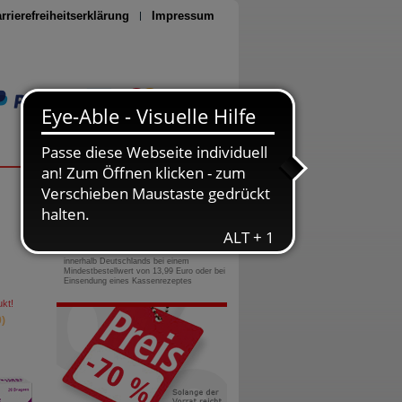
rrierefreiheitserklärung
Impressum
Seite drucken
0800-10 11 422
gebührenfreie Rufnummer
Versandkostenfrei
innerhalb Deutschlands bei einem
Mindestbestellwert von 13,99 Euro oder bei
Einsendung eines Kassenrezeptes
kt!
)