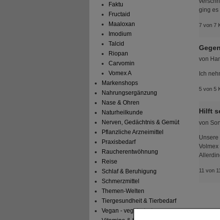
verschr
Faktu
ging es
Fructaid
Maaloxan
7 von 7 
Imodium
Talcid
Gegen
Riopan
von
Han
Carvomin
Vomex A
Ich neh
Markenshops
5 von 5 
Nahrungsergänzung
Nase & Ohren
Hilft 
Naturheilkunde
Nerven, Gedächtnis & Gemüt
von
Son
Pflanzliche Arzneimittel
Unsere 
Praxisbedarf
Volmex 
Raucherentwöhnung
Allerdi
Reise
11 von 1
Schlaf & Beruhigung
Schmerzmittel
Themen-Welten
Tiergesundheit & Tierbedarf
Vegan - vegetarisch