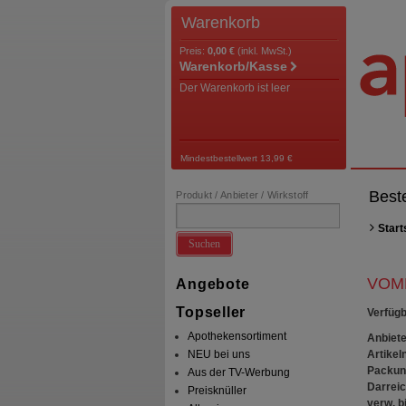
Warenkorb
Preis:
0,00 €
(inkl. MwSt.)
Warenkorb/Kasse
Der Warenkorb ist leer
Mindestbestellwert 13,99 €
Best
Produkt / Anbieter / Wirkstoff
Start
Suchen
VOME
Angebote
Topseller
Verfügb
Apothekensortiment
Anbiete
Artikeln
NEU bei uns
Packun
Aus der TV-Werbung
Darrei
Preisknüller
verw. bi