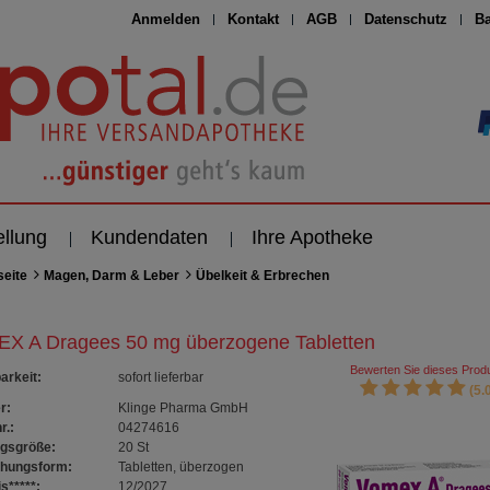
Anmelden
Kontakt
AGB
Datenschutz
Ba
ellung
Kundendaten
Ihre Apotheke
seite
Magen, Darm & Leber
Übelkeit & Erbrechen
X A Dragees 50 mg überzogene Tabletten
Bewerten Sie dieses Produ
arkeit
:
sofort lieferbar
(5.0
r:
Klinge Pharma GmbH
r.:
04274616
gsgröße:
20
St
chungsform:
Tabletten, überzogen
s*****:
12/2027