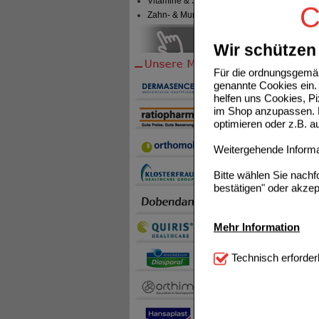
Vitamine & Sport
Einka
C
Zahn- & Mundpflege
Sie mü
Wir schützen 
Uns
Für die ordnungsgemäß
genannte Cookies ein. 
helfen uns Cookies, P
LOPE
im Shop anzupassen. D
optimieren oder z.B. 
Weitergehende Informat
Bitte wählen Sie nach
bestätigen" oder akzep
IMOD
Mehr Information
Technisch Notwendi
Technisch erforder
notwendig sind (z.B. N
Komfort:
Diese Cookie
beispielsweise für di
Spracheinstellung) an