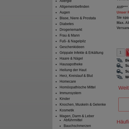
Allergie
Allgemeinbefinden
AVP
***
Unser 
Augen
Sie spa
Blase, Niere & Prostata
Max. A
Diabetes
Versan
Drogeriemarkt
Frau & Mann
Fuß- & Nagelpilz
Geschenkideen
Grippale Infekte & Erkältung
Haare & Nägel
Be
Hausapotheke
Su
Heilung der Haut
Su
Herz, Kreislauf & Blut
We
Homecare
Weit
Homöopathische Mittel
Immunsystem
Kinder
Knochen, Muskeln & Gelenke
Kosmetik
Magen, Darm & Leber
Abführmittel
Häuf
Bauchschmerzen