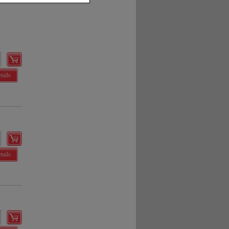
ng unserer Website
uf unserer Website aber
, dass Daten hierfür
tails
tails