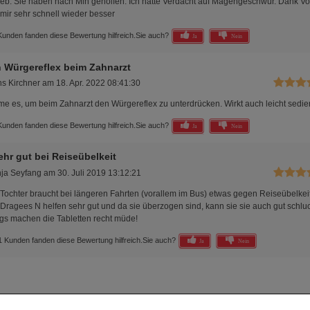
ieb. Sie haben nach Min geholfen. Ich hatte Verdacht auf Magengeschwür. Dank V
 mir sehr schnell wieder besser
Kunden fanden diese Bewertung hilfreich.
Sie auch?
Ja
Nein
 Würgereflex beim Zahnarzt
s Kirchner
am
18. Apr. 2022 08:41:30
me es, um beim Zahnarzt den Würgereflex zu unterdrücken. Wirkt auch leicht sedie
Kunden fanden diese Bewertung hilfreich.
Sie auch?
Ja
Nein
sehr gut bei Reiseübelkeit
ja Seyfang
am
30. Juli 2019 13:12:21
Tochter braucht bei längeren Fahrten (vorallem im Bus) etwas gegen Reiseübelkeit
Dragees N helfen sehr gut und da sie überzogen sind, kann sie sie auch gut schlu
ngs machen die Tabletten recht müde!
1 Kunden fanden diese Bewertung hilfreich.
Sie auch?
Ja
Nein