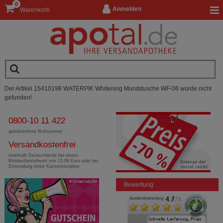
0
Anmelden
Warenkorb
Der Artikel 15410198 WATERPIK Whitening Munddusche WF-06 wurde nicht
gefunden!
0800-10 11 422
gebührenfreie Rufnummer
Versandkostenfrei
innerhalb Deutschlands bei einem
Mindestbestellwert von 13,99 Euro oder bei
Einsendung eines Kassenrezeptes
Bewertung