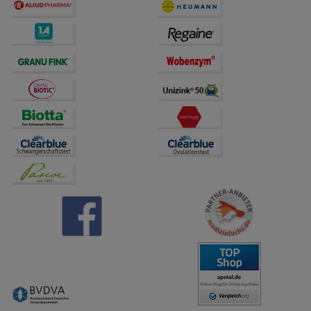
auch auf Ihre Bedürfnisse zugeschrittene Inhalte
anzuzeigen und unser Partnerprogramm zu
betreiben.
Statistik & Tracking:
Hierüber lassen sich
Informationen über die Art und Weise der Nutzung
unserer Website sammeln, mit deren Hilfe wir unsere
Website weiter für Sie optimieren können, den Inhalt
auf unserer Website aber auch die Werbung auf
Drittseiten möglichst relevant für Sie zu gestalten.
Bitte beachten Sie, dass Daten hierfür teilweise an
Dritte wie z.B. Google oder soziale Medien
übertragen werden.