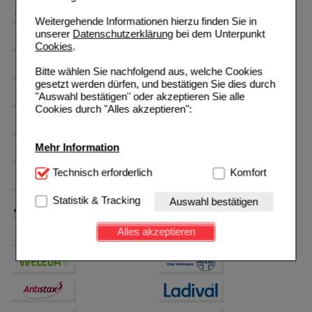
Weitergehende Informationen hierzu finden Sie in
unserer
Datenschutzerklärung
bei dem Unterpunkt
Cookies
.
Bitte wählen Sie nachfolgend aus, welche Cookies
gesetzt werden dürfen, und bestätigen Sie dies durch
"Auswahl bestätigen" oder akzeptieren Sie alle
Cookies durch "Alles akzeptieren":
Mehr Information
Technisch Notwendig:
Technisch erforderlich
Hierbei handelt es sich um
Komfort
Cookies, die für die Grundfunktionen unserer
Website notwendig sind (z.B. Navigation, Warenkorb,
Statistik & Tracking
Auswahl bestätigen
Kundenkonto), weshalb auf diese nicht verzichtet
werden kann.
Alles akzeptieren
Komfort:
Diese Cookies werden genutzt um das
Einkaufserlebnis noch ansprechender zu gestalten,
beispielsweise für die Wiedererkennung des
Besuchers oder unsere Seite an bevorzugte
Verhaltensweisen (z.B. Spracheinstellung)
anzupassen. Komfort-Cookies ermöglichen es uns