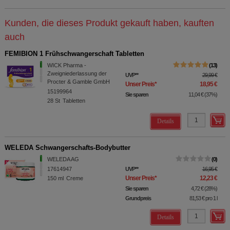
Kunden, die dieses Produkt gekauft haben, kauften
auch
FEMIBION 1 Frühschwangerschaft Tabletten
WICK Pharma -
13
Zweigniederlassung der
UVP
**
29,99 €
Procter & Gamble GmbH
Unser Preis
*
18,95 €
15199964
Sie sparen
11,04 €
(
37%
)
28
St
Tabletten
Details
WELEDA Schwangerschafts-Bodybutter
WELEDA AG
0
17614947
UVP
**
16,95 €
Unser Preis
*
12,23 €
150
ml
Creme
Sie sparen
4,72 €
(
28%
)
Grundpreis
81,53 €
pro 1 l
Details