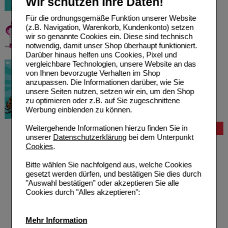
Wir schützen Ihre Daten!
Für die ordnungsgemäße Funktion unserer Website
(z.B. Navigation, Warenkorb, Kundenkonto) setzen
wir so genannte Cookies ein. Diese sind technisch
notwendig, damit unser Shop überhaupt funktioniert.
Darüber hinaus helfen uns Cookies, Pixel und
vergleichbare Technologien, unsere Website an das
von Ihnen bevorzugte Verhalten im Shop
anzupassen. Die Informationen darüber, wie Sie
unsere Seiten nutzen, setzen wir ein, um den Shop
zu optimieren oder z.B. auf Sie zugeschnittene
Werbung einblenden zu können.
Weitergehende Informationen hierzu finden Sie in
Bestellung
unserer
Datenschutzerklärung
bei dem Unterpunkt
Hilfe zur Anmeldung
Cookies
.
Hilfe zum Bestellvorgang
Zahlungsmöglichkeiten
Bitte wählen Sie nachfolgend aus, welche Cookies
Rezepte einlösen
gesetzt werden dürfen, und bestätigen Sie dies durch
Freiumschläge anfordern
"Auswahl bestätigen" oder akzeptieren Sie alle
Freiumschläge downloaden
Cookies durch "Alles akzeptieren":
Auslandsbestellung
Reklamation
Widerrufsformular
Mehr Information
Problembehebung