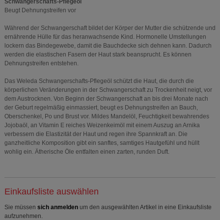
Schwangerschafts-Pflegeöl
Beugt Dehnungstreifen vor
Während der Schwangerschaft bildet der Körper der Mutter die schützende und
ernährende Hülle für das heranwachsende Kind. Hormonelle Umstellungen
lockern das Bindegewebe, damit die Bauchdecke sich dehnen kann. Dadurch
werden die elastischen Fasern der Haut stark beansprucht. Es können
Dehnungstreifen entstehen.
Das Weleda Schwangerschafts-Pflegeöl schützt die Haut, die durch die
körperlichen Veränderungen in der Schwangerschaft zu Trockenheit neigt, vor
dem Austrocknen. Von Beginn der Schwangerschaft an bis drei Monate nach
der Geburt regelmäßig einmassiert, beugt es Dehnungstreifen an Bauch,
Oberschenkel, Po und Brust vor. Mildes Mandelöl, Feuchtigkeit bewahrendes
Jojobaöl, an Vitamin E reiches Weizenkeimöl mit einem Auszug an Arnika
verbessern die Elastizität der Haut und regen ihre Spannkraft an. Die
ganzheitliche Komposition gibt ein sanftes, samtiges Hautgefühl und hüllt
wohlig ein. Ätherische Öle entfalten einen zarten, runden Duft.
Einkaufsliste auswählen
Sie müssen
sich anmelden
um den ausgewählten Artikel in eine Einkaufsliste
aufzunehmen.