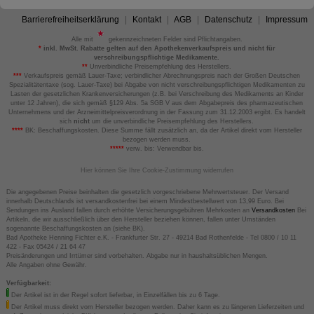
Barrierefreiheitserklärung
Kontakt
AGB
Datenschutz
Impressum
Alle mit
gekennzeichneten Felder sind Pflichtangaben.
*
inkl. MwSt. Rabatte gelten auf den Apothekenverkaufspreis und nicht für
verschreibungspflichtige Medikamente.
**
Unverbindliche Preisempfehlung des Herstellers.
***
Verkaufspreis gemäß Lauer-Taxe; verbindlicher Abrechnungspreis nach der Großen Deutschen
Spezialitätentaxe (sog. Lauer-Taxe) bei Abgabe von nicht verschreibungspflichtigen Medikamenten zu
Lasten der gesetzlichen Krankenversicherungen (z.B. bei Verschreibung des Medikaments an Kinder
unter 12 Jahren), die sich gemäß §129 Abs. 5a SGB V aus dem Abgabepreis des pharmazeutischen
Unternehmens und der Arzneimittelpreisverordnung in der Fassung zum 31.12.2003 ergibt. Es handelt
sich
nicht
um die unverbindliche Preisempfehlung des Herstellers.
****
BK: Beschaffungskosten. Diese Summe fällt zusätzlich an, da der Artikel direkt vom Hersteller
bezogen werden muss.
*****
verw. bis: Verwendbar bis.
Hier können Sie Ihre Cookie-Zustimmung widerrufen
Die angegebenen Preise beinhalten die gesetzlich vorgeschriebene Mehrwertsteuer. Der Versand
innerhalb Deutschlands ist versandkostenfrei bei einem Mindestbestellwert von 13,99 Euro. Bei
Sendungen ins Ausland fallen durch erhöhte Versicherungsgebühren Mehrkosten an
Versandkosten
Bei
Artikeln, die wir ausschließlich über den Hersteller beziehen können, fallen unter Umständen
sogenannte Beschaffungskosten an (siehe BK).
Bad Apotheke Henning Fichter e.K. - Frankfurter Str. 27 - 49214 Bad Rothenfelde - Tel 0800 / 10 11
422 - Fax 05424 / 21 64 47
Preisänderungen und Irrtümer sind vorbehalten. Abgabe nur in haushaltsüblichen Mengen.
Alle Angaben ohne Gewähr.
Verfügbarkeit:
Der Artikel ist in der Regel sofort lieferbar, in Einzelfällen bis zu 6 Tage.
Der Artikel muss direkt vom Hersteller bezogen werden. Daher kann es zu längeren Lieferzeiten und