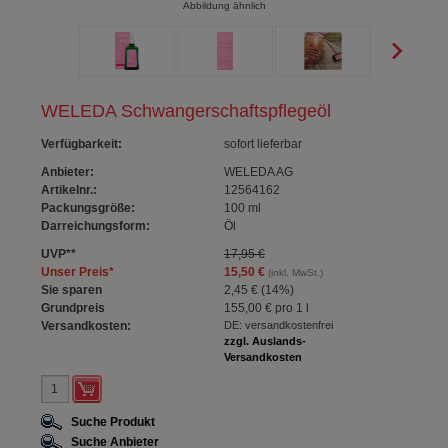
Abbildung ähnlich
WELEDA Schwangerschaftspflegeöl
Verfügbarkeit
:
sofort lieferbar
Anbieter:
WELEDA AG
Artikelnr.:
12564162
Packungsgröße:
100
ml
Darreichungsform:
Öl
UVP
**
17,95 €
Unser Preis
*
15,50 €
(inkl. MwSt.)
Sie sparen
2,45 €
(
14%
)
Grundpreis
155,00 €
pro 1 l
Versandkosten:
DE: versandkostenfrei
zzgl. Auslands-
Versandkosten
Suche Produkt
Suche Anbieter