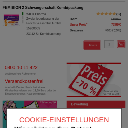
FEMIBION 2 Schwangerschaft Kombipackung
WICK Pharma -
12
Zweigniederlassung der
UVP
**
113,99 €
Procter & Gamble GmbH
Unser Preis
*
73,99 €
15200035
Sie sparen
40,00 €
(
35%
)
2X112
St
Kombipackung
Details
0800-10 11 422
gebührenfreie Rufnummer
Versandkostenfrei
innerhalb Deutschlands bei einem
Mindestbestellwert von 13,99 Euro oder bei
Einsendung eines Kassenrezeptes
Bewertung
COOKIE-EINSTELLUNGEN