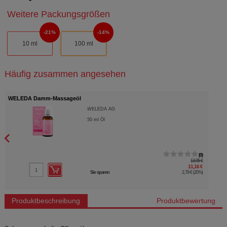
Weitere Packungsgrößen
21%
14%
10 ml
100 ml
Häufig zusammen angesehen
WELEDA Damm-Massageöl
WELEDA AG
50
ml
Öl
0
13,95 €
11,16 €
Sie sparen
2,79 €
(
20%
)
Produktbeschreibung
Produktbewertung