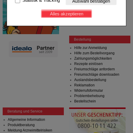
Statistik & Tracking
Auswahl bestätigen
Kundenkonto), weshalb auf diese nicht verzichtet
werden kann.
Alles akzeptieren
Komfort:
Diese Cookies werden genutzt um das
Einkaufserlebnis noch ansprechender zu gestalten,
beispielsweise für die Wiedererkennung des
Besuchers oder unsere Seite an bevorzugte
Bestellung
Verhaltensweisen (z.B. Spracheinstellung)
anzupassen. Komfort-Cookies ermöglichen es uns
Hilfe zur Anmeldung
auch auf Ihre Bedürfnisse zugeschrittene Inhalte
Hilfe zum Bestellvorgang
anzuzeigen und unser Partnerprogramm zu
Zahlungsmöglichkeiten
betreiben.
Rezepte einlösen
Freiumschläge anfordern
Statistik & Tracking:
Hierüber lassen sich
Freiumschläge downloaden
Informationen über die Art und Weise der Nutzung
Auslandsbestellung
unserer Website sammeln, mit deren Hilfe wir unsere
Reklamation
Website weiter für Sie optimieren können, den Inhalt
Widerrufsformular
auf unserer Website aber auch die Werbung auf
Problembehebung
Drittseiten möglichst relevant für Sie zu gestalten.
Bestellschein
Bitte beachten Sie, dass Daten hierfür teilweise an
Dritte wie z.B. Google oder soziale Medien
Beratung und Service
übertragen werden.
Allgemeine Information
Produktberatung
Meldung Arzneimittelrisiken