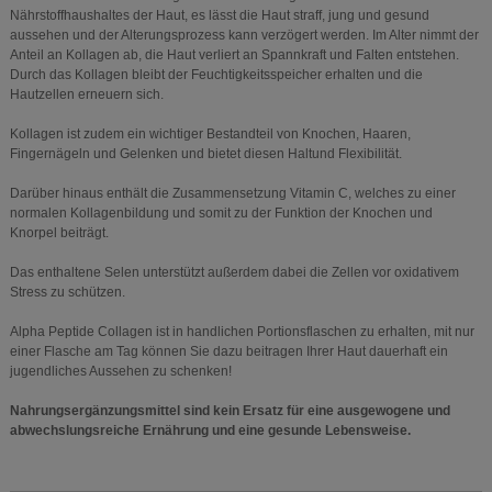
Nährstoffhaushaltes der Haut, es lässt die Haut straff, jung und gesund
aussehen und der Alterungsprozess kann verzögert werden. Im Alter nimmt der
Anteil an Kollagen ab, die Haut verliert an Spannkraft und Falten entstehen.
Durch das Kollagen bleibt der Feuchtigkeitsspeicher erhalten und die
Hautzellen erneuern sich.
Kollagen ist zudem ein wichtiger Bestandteil von Knochen, Haaren,
Fingernägeln und Gelenken und bietet diesen Haltund Flexibilität.
Darüber hinaus enthält die Zusammensetzung Vitamin C, welches zu einer
normalen Kollagenbildung und somit zu der Funktion der Knochen und
Knorpel beiträgt.
Das enthaltene Selen unterstützt außerdem dabei die Zellen vor oxidativem
Stress zu schützen.
Alpha Peptide Collagen ist in handlichen Portionsflaschen zu erhalten, mit nur
einer Flasche am Tag können Sie dazu beitragen Ihrer Haut dauerhaft ein
jugendliches Aussehen zu schenken!
Nahrungsergänzungsmittel sind kein Ersatz für eine ausgewogene und
abwechslungsreiche Ernährung und eine gesunde Lebensweise.