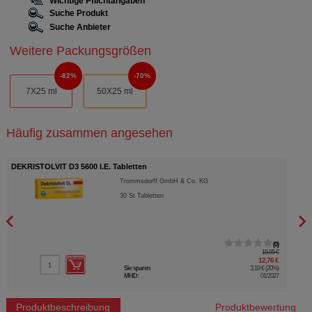
Wichtige Pflichtangaben
Suche Produkt
Suche Anbieter
Weitere Packungsgrößen
82%
70%
7X25 ml
50X25 ml
Häufig zusammen angesehen
DEKRISTOLVIT D3 5600 I.E. Tabletten
VITA
Trommsdorff GmbH & Co. KG
30
St
Tabletten
0
15,95 €
12,76 €
Sie sparen
3,19 €
(
20%
)
MHD:
01/2027
Produktbeschreibung
Produktbewertung