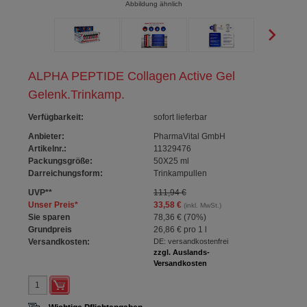
Abbildung ähnlich
ALPHA PEPTIDE Collagen Active Gel
Gelenk.Trinkamp.
Verfügbarkeit
:
sofort lieferbar
Anbieter:
PharmaVital GmbH
Artikelnr.:
11329476
Packungsgröße:
50X25
ml
Darreichungsform:
Trinkampullen
UVP
**
111,94 €
Unser Preis
*
33,58 €
(inkl. MwSt.)
Sie sparen
78,36 €
(
70%
)
Grundpreis
26,86 €
pro 1 l
Versandkosten:
DE: versandkostenfrei
zzgl. Auslands-
Versandkosten