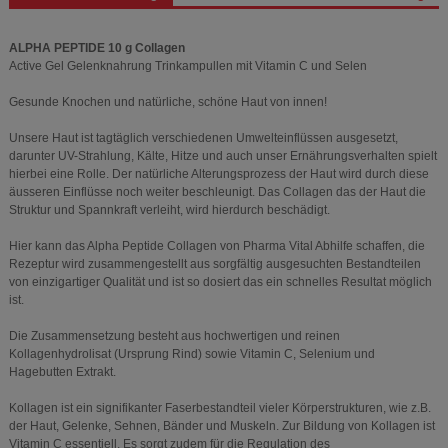
ALPHA PEPTIDE 10 g Collagen
Active Gel Gelenknahrung Trinkampullen mit Vitamin C und Selen
Gesunde Knochen und natürliche, schöne Haut von innen!
Unsere Haut ist tagtäglich verschiedenen Umwelteinflüssen ausgesetzt,
darunter UV-Strahlung, Kälte, Hitze und auch unser Ernährungsverhalten spielt
hierbei eine Rolle. Der natürliche Alterungsprozess der Haut wird durch diese
äusseren Einflüsse noch weiter beschleunigt. Das Collagen das der Haut die
Struktur und Spannkraft verleiht, wird hierdurch beschädigt.
Hier kann das Alpha Peptide Collagen von Pharma Vital Abhilfe schaffen, die
Rezeptur wird zusammengestellt aus sorgfältig ausgesuchten Bestandteilen
von einzigartiger Qualität und ist so dosiert das ein schnelles Resultat möglich
ist.
Die Zusammensetzung besteht aus hochwertigen und reinen
Kollagenhydrolisat (Ursprung Rind) sowie Vitamin C, Selenium und
Hagebutten Extrakt.
Kollagen ist ein signifikanter Faserbestandteil vieler Körperstrukturen, wie z.B.
der Haut, Gelenke, Sehnen, Bänder und Muskeln. Zur Bildung von Kollagen ist
Vitamin C essentiell. Es sorgt zudem für die Regulation des