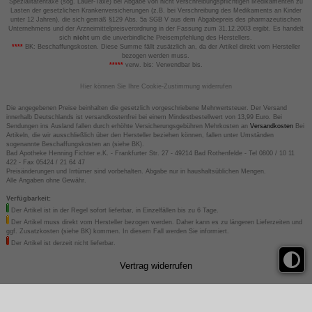
Spezialitätentaxe (sog. Lauer-Taxe) bei Abgabe von nicht verschreibungspflichtigen Medikamenten zu
Lasten der gesetzlichen Krankenversicherungen (z.B. bei Verschreibung des Medikaments an Kinder
unter 12 Jahren), die sich gemäß §129 Abs. 5a SGB V aus dem Abgabepreis des pharmazeutischen
Unternehmens und der Arzneimittelpreisverordnung in der Fassung zum 31.12.2003 ergibt. Es handelt
sich
nicht
um die unverbindliche Preisempfehlung des Herstellers.
****
BK: Beschaffungskosten. Diese Summe fällt zusätzlich an, da der Artikel direkt vom Hersteller
bezogen werden muss.
*****
verw. bis: Verwendbar bis.
Hier können Sie Ihre Cookie-Zustimmung widerrufen
Die angegebenen Preise beinhalten die gesetzlich vorgeschriebene Mehrwertsteuer. Der Versand
innerhalb Deutschlands ist versandkostenfrei bei einem Mindestbestellwert von 13,99 Euro. Bei
Sendungen ins Ausland fallen durch erhöhte Versicherungsgebühren Mehrkosten an
Versandkosten
Bei
Artikeln, die wir ausschließlich über den Hersteller beziehen können, fallen unter Umständen
sogenannte Beschaffungskosten an (siehe BK).
Bad Apotheke Henning Fichter e.K. - Frankfurter Str. 27 - 49214 Bad Rothenfelde - Tel 0800 / 10 11
422 - Fax 05424 / 21 64 47
Preisänderungen und Irrtümer sind vorbehalten. Abgabe nur in haushaltsüblichen Mengen.
Alle Angaben ohne Gewähr.
Verfügbarkeit:
Der Artikel ist in der Regel sofort lieferbar, in Einzelfällen bis zu 6 Tage.
Der Artikel muss direkt vom Hersteller bezogen werden. Daher kann es zu längeren Lieferzeiten und
ggf. Zusatzkosten (siehe BK) kommen. In diesem Fall werden Sie informiert.
Der Artikel ist derzeit nicht lieferbar.
Vertrag widerrufen