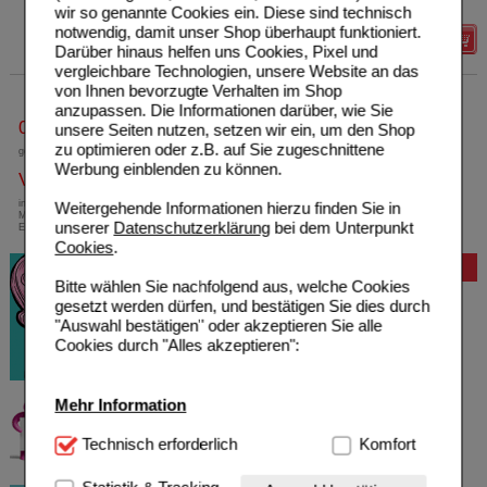
Max. Abgabe:
2
wir so genannte Cookies ein. Diese sind technisch
notwendig, damit unser Shop überhaupt funktioniert.
Details
Darüber hinaus helfen uns Cookies, Pixel und
vergleichbare Technologien, unsere Website an das
von Ihnen bevorzugte Verhalten im Shop
anzupassen. Die Informationen darüber, wie Sie
0800-10 11 422
unsere Seiten nutzen, setzen wir ein, um den Shop
zu optimieren oder z.B. auf Sie zugeschnittene
gebührenfreie Rufnummer
Werbung einblenden zu können.
Versandkostenfrei
innerhalb Deutschlands bei einem
Weitergehende Informationen hierzu finden Sie in
Mindestbestellwert von 13,99 Euro oder bei
unserer
Datenschutzerklärung
bei dem Unterpunkt
Einsendung eines Kassenrezeptes
Cookies
.
Bewertung
Bitte wählen Sie nachfolgend aus, welche Cookies
gesetzt werden dürfen, und bestätigen Sie dies durch
"Auswahl bestätigen" oder akzeptieren Sie alle
Cookies durch "Alles akzeptieren":
Mehr Information
Technisch Notwendig:
Technisch erforderlich
Hierbei handelt es sich um
Komfort
Cookies, die für die Grundfunktionen unserer
Website notwendig sind (z.B. Navigation, Warenkorb,