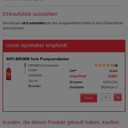
Einkaufsliste auswählen
Sie müssen
sich anmelden
um den ausgewählten Artikel in eine Einkaufsliste
aufzunehmen.
Unser Apotheker empfiehlt:
ANTI-BRUMM forte Pumpzerstäuber
HERMES Arzneimittel
4
GmbH
UVP
**
20,19 €
02830585
Unser Preis
*
15,89 €
150
ml
Sie sparen
4,30 €
(
21%
)
Biozide!
Grundpreis
105,93 €
pro 1 l
Details
Kunden, die dieses Produkt gekauft haben, kauften