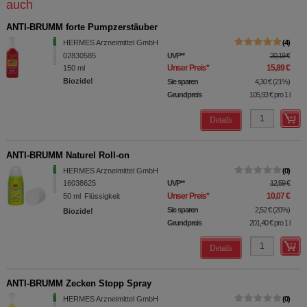
auch
ANTI-BRUMM forte Pumpzerstäuber
HERMES Arzneimittel GmbH
4
02830585
UVP
**
20,19 €
Unser Preis
*
15,89 €
150
ml
Biozide!
Sie sparen
4,30 €
(
21%
)
Grundpreis
105,93 €
pro 1 l
Details
ANTI-BRUMM Naturel Roll-on
HERMES Arzneimittel GmbH
0
16038625
UVP
**
12,59 €
Unser Preis
*
10,07 €
50
ml
Flüssigkeit
Sie sparen
2,52 €
(
20%
)
Biozide!
Grundpreis
201,40 €
pro 1 l
Details
ANTI-BRUMM Zecken Stopp Spray
HERMES Arzneimittel GmbH
0