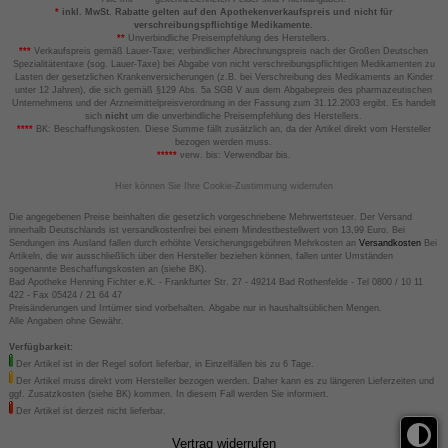
*
inkl. MwSt. Rabatte gelten auf den Apothekenverkaufspreis und nicht für
verschreibungspflichtige Medikamente.
**
Unverbindliche Preisempfehlung des Herstellers.
***
Verkaufspreis gemäß Lauer-Taxe; verbindlicher Abrechnungspreis nach der Großen Deutschen
Spezialitätentaxe (sog. Lauer-Taxe) bei Abgabe von nicht verschreibungspflichtigen Medikamenten zu
Lasten der gesetzlichen Krankenversicherungen (z.B. bei Verschreibung des Medikaments an Kinder
unter 12 Jahren), die sich gemäß §129 Abs. 5a SGB V aus dem Abgabepreis des pharmazeutischen
Unternehmens und der Arzneimittelpreisverordnung in der Fassung zum 31.12.2003 ergibt. Es handelt
sich
nicht
um die unverbindliche Preisempfehlung des Herstellers.
****
BK: Beschaffungskosten. Diese Summe fällt zusätzlich an, da der Artikel direkt vom Hersteller
bezogen werden muss.
*****
verw. bis: Verwendbar bis.
Hier können Sie Ihre Cookie-Zustimmung widerrufen
Die angegebenen Preise beinhalten die gesetzlich vorgeschriebene Mehrwertsteuer. Der Versand
innerhalb Deutschlands ist versandkostenfrei bei einem Mindestbestellwert von 13,99 Euro. Bei
Sendungen ins Ausland fallen durch erhöhte Versicherungsgebühren Mehrkosten an
Versandkosten
Bei
Artikeln, die wir ausschließlich über den Hersteller beziehen können, fallen unter Umständen
sogenannte Beschaffungskosten an (siehe BK).
Bad Apotheke Henning Fichter e.K. - Frankfurter Str. 27 - 49214 Bad Rothenfelde - Tel 0800 / 10 11
422 - Fax 05424 / 21 64 47
Preisänderungen und Irrtümer sind vorbehalten. Abgabe nur in haushaltsüblichen Mengen.
Alle Angaben ohne Gewähr.
Verfügbarkeit:
Der Artikel ist in der Regel sofort lieferbar, in Einzelfällen bis zu 6 Tage.
Der Artikel muss direkt vom Hersteller bezogen werden. Daher kann es zu längeren Lieferzeiten und
ggf. Zusatzkosten (siehe BK) kommen. In diesem Fall werden Sie informiert.
Der Artikel ist derzeit nicht lieferbar.
Vertrag widerrufen