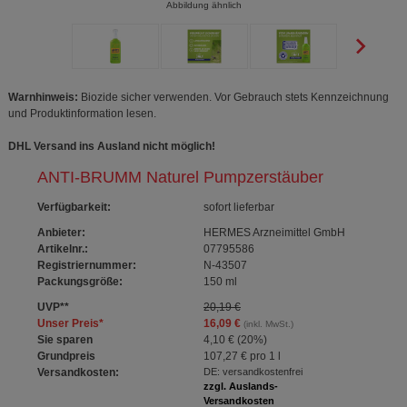
Abbildung ähnlich
Warnhinweis:
Biozide sicher verwenden. Vor Gebrauch stets Kennzeichnung
und Produktinformation lesen.
DHL Versand ins Ausland nicht möglich!
ANTI-BRUMM Naturel Pumpzerstäuber
Verfügbarkeit
:
sofort lieferbar
Anbieter:
HERMES Arzneimittel GmbH
Artikelnr.:
07795586
Registriernummer:
N-43507
Packungsgröße:
150
ml
UVP
**
20,19 €
Unser Preis
*
16,09 €
(inkl. MwSt.)
Sie sparen
4,10 €
(
20%
)
Grundpreis
107,27 €
pro 1 l
Versandkosten:
DE: versandkostenfrei
zzgl. Auslands-
Versandkosten