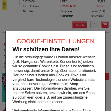
09373688
UVP
**
20,19 €
Unser Preis
*
16,15 €
150
ml
Spray
Sie sparen
4,04 €
(
20%
)
Biozide!
Grundpreis
107,67 €
pro 1 l
Details
COOKIE-EINSTELLUNGEN
0800-10 11 422
Wir schützen Ihre Daten!
gebührenfreie Rufnummer
Versandkostenfrei
Für die ordnungsgemäße Funktion unserer Website
(z.B. Navigation, Warenkorb, Kundenkonto) setzen
innerhalb Deutschlands bei einem
Mindestbestellwert von 13,99 Euro oder bei
wir so genannte Cookies ein. Diese sind technisch
Einsendung eines Kassenrezeptes
notwendig, damit unser Shop überhaupt funktioniert.
Darüber hinaus helfen uns Cookies, Pixel und
Bewertung
vergleichbare Technologien, unsere Website an das
von Ihnen bevorzugte Verhalten im Shop
anzupassen. Die Informationen darüber, wie Sie
unsere Seiten nutzen, setzen wir ein, um den Shop
zu optimieren oder z.B. auf Sie zugeschnittene
Werbung einblenden zu können.
Weitergehende Informationen hierzu finden Sie in