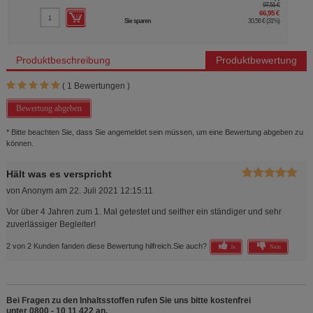
97,51 €
66,95 €
Sie sparen
30,56 €
(
31%
)
Produktbeschreibung
Produktbewertung
(
1
Bewertungen )
Bewertung abgeben
* Bitte beachten Sie, dass Sie angemeldet sein müssen, um eine Bewertung abgeben zu
können.
Hält was es verspricht
von
Anonym
am
22. Juli 2021 12:15:11
Vor über 4 Jahren zum 1. Mal getestet und seither ein ständiger und sehr
zuverlässiger Begleiter!
2 von 2 Kunden fanden diese Bewertung hilfreich.
Sie auch?
Ja
Nein
Bei Fragen zu den Inhaltsstoffen rufen Sie uns bitte kostenfrei
unter 0800 - 10 11 422 an.