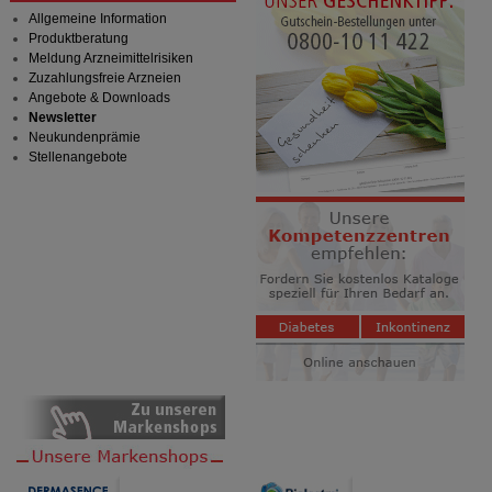
anzuzeigen und unser Partnerprogramm zu
Allgemeine Information
betreiben.
Produktberatung
Meldung Arzneimittelrisiken
Statistik & Tracking:
Hierüber lassen sich
Zuzahlungsfreie Arzneien
Informationen über die Art und Weise der Nutzung
Angebote & Downloads
unserer Website sammeln, mit deren Hilfe wir unsere
Newsletter
Website weiter für Sie optimieren können, den Inhalt
Neukundenprämie
auf unserer Website aber auch die Werbung auf
Stellenangebote
Drittseiten möglichst relevant für Sie zu gestalten.
Bitte beachten Sie, dass Daten hierfür teilweise an
Dritte wie z.B. Google oder soziale Medien
übertragen werden.