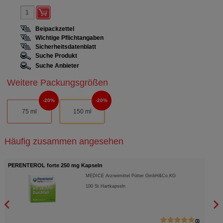
Beipackzettel
Wichtige Pflichtangaben
Sicherheitsdatenblatt
Suche Produkt
Suche Anbieter
Weitere Packungsgrößen
20%
20%
75 ml
150 ml
Häufig zusammen angesehen
PERENTEROL forte 250 mg Kapseln
BITE
MEDICE Arzneimittel Pütter GmbH&Co.KG
100
St
Hartkapseln
1