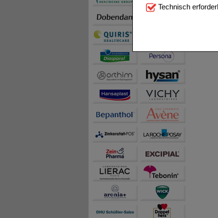
Technisch Notwendi
Technisch erforder
notwendig sind (z.B. N
Komfort:
Diese Cookie
beispielsweise für di
Spracheinstellung) an
Inhalte anzuzeigen un
Statistik & Tracking:
H
sammeln, mit deren Hil
auch die Werbung auf Dr
teilweise an Dritte wi