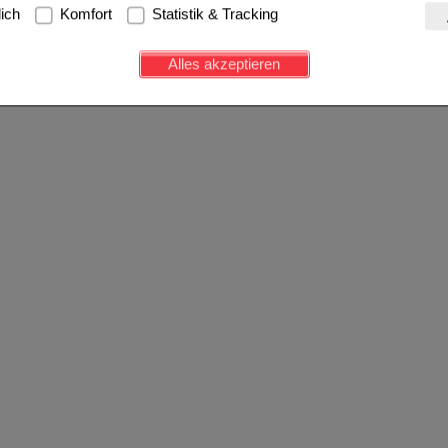
g:
Hierbei handelt es sich um Cookies, die für die Grundfunktionen u
lich
Komfort
Statistik & Tracking
avigation, Warenkorb, Kundenkonto), weshalb auf diese nicht verzich
s werden genutzt um das Einkaufserlebnis noch ansprechender zu g
Alles akzeptieren
e Wiedererkennung des Besuchers oder unsere Seite an bevorzugte Ve
zupassen. Komfort-Cookies ermöglichen es uns auch auf Ihre Bedürf
d unser Partnerprogramm zu betreiben.
ierüber lassen sich Informationen über die Art und Weise der Nutzu
fe wir unsere Website weiter für Sie optimieren können, den Inhalt a
ittseiten möglichst relevant für Sie zu gestalten. Bitte beachten Sie
e z.B. Google oder soziale Medien übertragen werden.