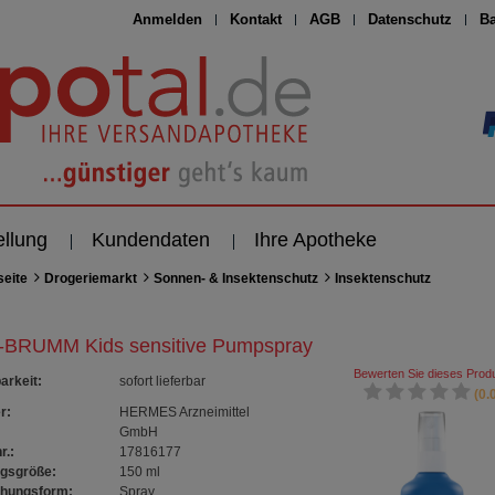
Anmelden
Kontakt
AGB
Datenschutz
Ba
ellung
Kundendaten
Ihre Apotheke
seite
Drogeriemarkt
Sonnen- & Insektenschutz
Insektenschutz
-BRUMM Kids sensitive Pumpspray
Bewerten Sie dieses Produ
arkeit
:
sofort lieferbar
(0.0
r:
HERMES Arzneimittel
GmbH
r.:
17816177
gsgröße:
150
ml
chungsform:
Spray