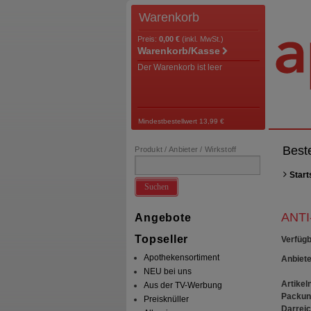
Warenkorb
Preis:
0,00 €
(inkl. MwSt.)
Warenkorb/Kasse
Der Warenkorb ist leer
Mindestbestellwert 13,99 €
Best
Produkt / Anbieter / Wirkstoff
Start
Suchen
ANTI
Angebote
Topseller
Verfügb
Apothekensortiment
Anbiete
NEU bei uns
Artikeln
Aus der TV-Werbung
Packun
Preisknüller
Darrei