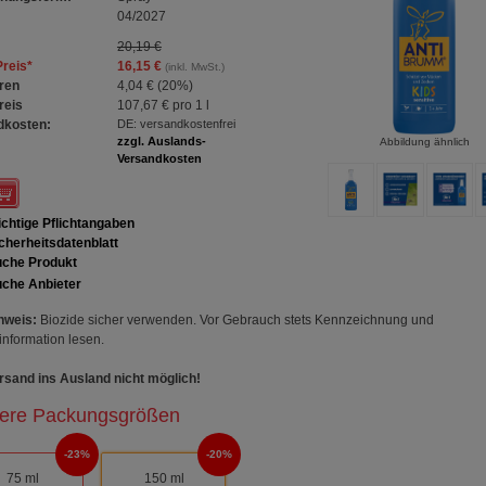
04/2027
20,19 €
Preis
*
16,15 €
(inkl. MwSt.)
ren
4,04 €
(
20%
)
reis
107,67 €
pro 1 l
dkosten:
DE: versandkostenfrei
zzgl. Auslands-
Abbildung ähnlich
Versandkosten
chtige Pflichtangaben
cherheitsdatenblatt
che Produkt
che Anbieter
nweis:
Biozide sicher verwenden. Vor Gebrauch stets Kennzeichnung und
information lesen.
sand ins Ausland nicht möglich!
ere Packungsgrößen
23%
20%
75 ml
150 ml