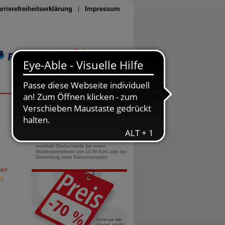
rrierefreiheitserklärung
Impressum
Seite drucken
0800-10 11 422
gebührenfreie Rufnummer
Versandkostenfrei
innerhalb Deutschlands bei einem
Mindestbestellwert von 13,99 Euro oder bei
Einsendung eines Kassenrezeptes
kt!
)