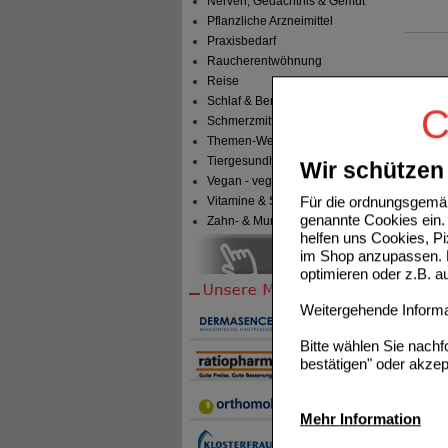
Nerven, Gedächtnis & Gemüt
Pflanzliche Arzneimittel
Praxisbedarf
Raucherentwöhnung
Reise
Schlaf & Beruhigung
C
Schmerzmittel
Themen-Welten
Tiergesundheit & Tierbedarf
Wir schützen 
Vegan - vegetarisch
Für die ordnungsgemäß
Vitamine & Sport
genannte Cookies ein. 
Zahn- & Mundpflege
helfen uns Cookies, P
im Shop anzupassen. D
optimieren oder z.B. 
Weitergehende Informat
Bitte wählen Sie nach
bestätigen" oder akzep
Mehr Information