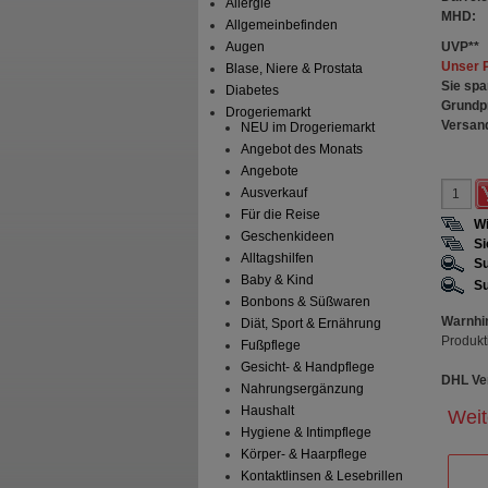
Allergie
MHD:
Allgemeinbefinden
UVP
**
Augen
Unser 
Blase, Niere & Prostata
Sie spa
Diabetes
Grundp
Drogeriemarkt
Versan
NEU im Drogeriemarkt
Angebot des Monats
Angebote
Ausverkauf
Für die Reise
Wi
Geschenkideen
Si
Alltagshilfen
Su
Baby & Kind
Su
Bonbons & Süßwaren
Warnhi
Diät, Sport & Ernährung
Produkt
Fußpflege
Gesicht- & Handpflege
DHL Ver
Nahrungsergänzung
Haushalt
Weit
Hygiene & Intimpflege
Körper- & Haarpflege
Kontaktlinsen & Lesebrillen