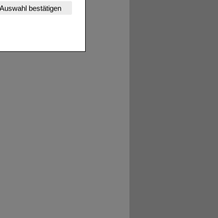
nserer Website
Auswahl bestätigen
tet werden kann.
estalten,
rhaltensweisen (z.B.
nisse zugeschrittene
ng unserer Website
uf unserer Website aber
, dass Daten hierfür