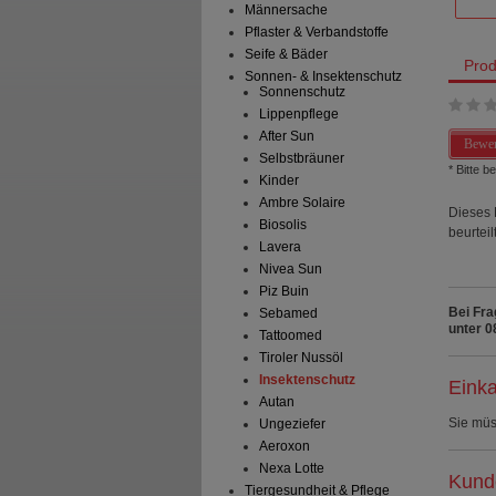
Männersache
Pflaster & Verbandstoffe
Seife & Bäder
Prod
Sonnen- & Insektenschutz
Sonnenschutz
Lippenpflege
After Sun
Bewer
Selbstbräuner
* Bitte 
Kinder
Ambre Solaire
Dieses 
Biosolis
beurteilt
Lavera
Nivea Sun
Piz Buin
Bei Fra
Sebamed
unter 0
Tattoomed
Tiroler Nussöl
Insektenschutz
Einka
Autan
Sie mü
Ungeziefer
Aeroxon
Nexa Lotte
Kunde
Tiergesundheit & Pflege