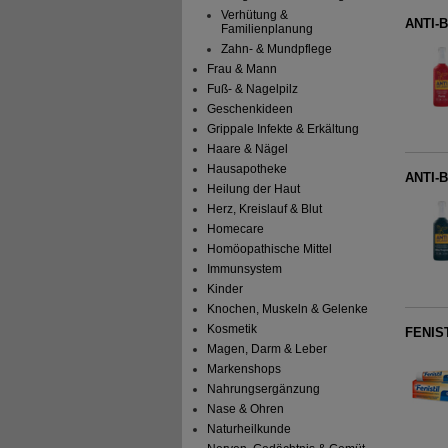
Verhütung &
ANTI-B
Familienplanung
Zahn- & Mundpflege
Frau & Mann
Fuß- & Nagelpilz
Geschenkideen
Grippale Infekte & Erkältung
Haare & Nägel
Hausapotheke
ANTI-B
Heilung der Haut
Herz, Kreislauf & Blut
Homecare
Homöopathische Mittel
Immunsystem
Kinder
Knochen, Muskeln & Gelenke
Kosmetik
FENIST
Magen, Darm & Leber
Markenshops
Nahrungsergänzung
Nase & Ohren
Naturheilkunde