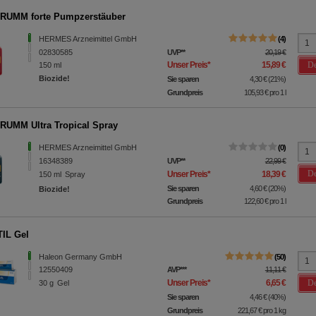
RUMM forte Pumpzerstäuber
HERMES Arzneimittel GmbH
4
02830585
UVP
**
20,19 €
De
Unser Preis
*
15,89 €
150
ml
Biozide!
Sie sparen
4,30 €
(
21%
)
Grundpreis
105,93 €
pro 1 l
RUMM Ultra Tropical Spray
HERMES Arzneimittel GmbH
0
16348389
UVP
**
22,99 €
De
Unser Preis
*
18,39 €
150
ml
Spray
Sie sparen
4,60 €
(
20%
)
Biozide!
Grundpreis
122,60 €
pro 1 l
IL Gel
Haleon Germany GmbH
50
12550409
AVP
***
11,11 €
De
Unser Preis
*
6,65 €
30
g
Gel
Sie sparen
4,46 €
(
40%
)
Grundpreis
221,67 €
pro 1 kg