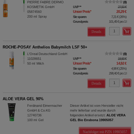
PIERRE FABRE DERMO
0
KOSMETIK GmbH
UVP
**
27,50 €
Unser Preis
*
20,29 €
05874560
200
ml
Spray
Sie sparen
7,21 €
(
26%
)
Grundpreis
101,45 €
pro 1 l
Details
ROCHE-POSAY Anthelios Babymilch LSF 50+
L'Oreal Deutschland GmbH
0
11028651
UVP
**
19,90 €
Unser Preis
*
14,92 €
50
ml
Milch
Sie sparen
4,98 €
(
25%
)
Grundpreis
298,40 €
pro 1 l
Details
ALOE VERA GEL 90%
Ferdinand Eimermacher
Dieser Artikel ist vom Hersteller nicht
GmbH & Co.KG
mehr lieferbar und wurde durch
12740736
folgenden Artikel ersetzt:
ALOE VERA
100
ml
Gel
GEL Bio Ensbona 19905057
.
Nachfolger mit PZN 19905057