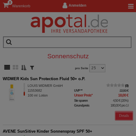
0
Anmelden
Warenkorb
Sonnenschutz
pro Seite
WIDMER Kids Sun Protection Fluid 50+ o.P.
LOUIS WIDMER GmbH
0
11553682
UVP
**
22,50 €
Unser Preis
*
18,00 €
100
ml
Lotion
Sie sparen
4,50 €
(
20%
)
Grundpreis
180,00 €
pro 1 l
Details
AVENE SunSitive Kinder Sonnenspray SPF 50+