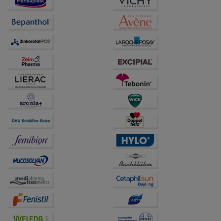
Verhaltensweisen (z.B. Spracheinstellung)
anzupassen. Komfort-Cookies ermöglichen es uns
auch auf Ihre Bedürfnisse zugeschrittene Inhalte
anzuzeigen und unser Partnerprogramm zu
betreiben.
Statistik & Tracking:
Hierüber lassen sich
Informationen über die Art und Weise der Nutzung
unserer Website sammeln, mit deren Hilfe wir unsere
Website weiter für Sie optimieren können, den Inhalt
auf unserer Website aber auch die Werbung auf
Drittseiten möglichst relevant für Sie zu gestalten.
Bitte beachten Sie, dass Daten hierfür teilweise an
Dritte wie z.B. Google oder soziale Medien
übertragen werden.