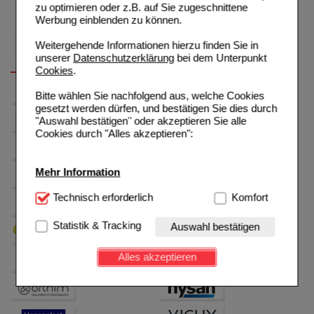
zu optimieren oder z.B. auf Sie zugeschnittene
Werbung einblenden zu können.
Weitergehende Informationen hierzu finden Sie in
unserer
Datenschutzerklärung
bei dem Unterpunkt
Cookies
.
Bitte wählen Sie nachfolgend aus, welche Cookies
gesetzt werden dürfen, und bestätigen Sie dies durch
"Auswahl bestätigen" oder akzeptieren Sie alle
Cookies durch "Alles akzeptieren":
Mehr Information
Technisch Notwendig:
Technisch erforderlich
Hierbei handelt es sich um
Komfort
Cookies, die für die Grundfunktionen unserer
Website notwendig sind (z.B. Navigation, Warenkorb,
Statistik & Tracking
Auswahl bestätigen
Kundenkonto), weshalb auf diese nicht verzichtet
werden kann.
Alles akzeptieren
Komfort:
Diese Cookies werden genutzt um das
Einkaufserlebnis noch ansprechender zu gestalten,
beispielsweise für die Wiedererkennung des
Besuchers oder unsere Seite an bevorzugte