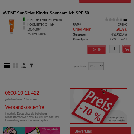
AVENE SunSitive Kinder Sonnenmilch SPF 50+
PIERRE FABRE DERMO
0
KOSMETIK GmbH
UVP
**
27,50 €
Unser Preis
*
20,59 €
10546964
250
ml
Milch
Sie sparen
6,91 €
(
25%
)
Grundpreis
82,36 €
pro 1 l
Details
pro Seite
0800-10 11 422
gebührenfreie Rufnummer
Versandkostenfrei
innerhalb Deutschlands bei einem
Mindestbestellwert von 13,99 Euro oder bei
Einsendung eines Kassenrezeptes
Bewertung