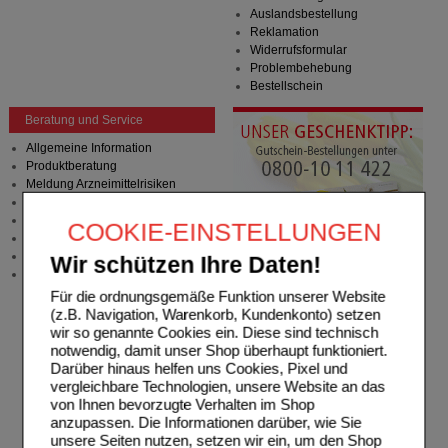
Auslandsbestellung
Reklamation
Widerrufsformular
Problembehebung
Bestellschein
Beratung und Service
Allgemeine Information
Produktberatung
Meldung Arzneimittelrisiken
Zuzahlungsfreie Arzneien
Angebote & Downloads
COOKIE-EINSTELLUNGEN
Newsletter
Neukundenprämie
Wir schützen Ihre Daten!
Stellenangebote
Für die ordnungsgemäße Funktion unserer Website
(z.B. Navigation, Warenkorb, Kundenkonto) setzen
wir so genannte Cookies ein. Diese sind technisch
notwendig, damit unser Shop überhaupt funktioniert.
Darüber hinaus helfen uns Cookies, Pixel und
vergleichbare Technologien, unsere Website an das
von Ihnen bevorzugte Verhalten im Shop
anzupassen. Die Informationen darüber, wie Sie
unsere Seiten nutzen, setzen wir ein, um den Shop