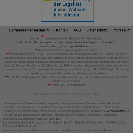
Barrierefreiheitserklärung
Kontakt
AGB
Datenschutz
Impressum
Alle mit
gekennzeichneten Felder sind Pflichtangaben.
*
inkl. MwSt. Rabatte gelten auf den Apothekenverkaufspreis und nicht für
verschreibungspflichtige Medikamente.
**
Unverbindliche Preisempfehlung des Herstellers.
***
Verkaufspreis gemäß Lauer-Taxe; verbindlicher Abrechnungspreis nach der Großen Deutschen
Spezialitätentaxe (sog. Lauer-Taxe) bei Abgabe von nicht verschreibungspflichtigen Medikamenten zu
Lasten der gesetzlichen Krankenversicherungen (z.B. bei Verschreibung des Medikaments an Kinder
unter 12 Jahren), die sich gemäß §129 Abs. 5a SGB V aus dem Abgabepreis des pharmazeutischen
Unternehmens und der Arzneimittelpreisverordnung in der Fassung zum 31.12.2003 ergibt. Es handelt
sich
nicht
um die unverbindliche Preisempfehlung des Herstellers.
****
BK: Beschaffungskosten. Diese Summe fällt zusätzlich an, da der Artikel direkt vom Hersteller
bezogen werden muss.
*****
verw. bis: Verwendbar bis.
Hier können Sie Ihre Cookie-Zustimmung widerrufen
Die angegebenen Preise beinhalten die gesetzlich vorgeschriebene Mehrwertsteuer. Der Versand
innerhalb Deutschlands ist versandkostenfrei bei einem Mindestbestellwert von 13,99 Euro. Bei
Sendungen ins Ausland fallen durch erhöhte Versicherungsgebühren Mehrkosten an
Versandkosten
Bei
Artikeln, die wir ausschließlich über den Hersteller beziehen können, fallen unter Umständen
sogenannte Beschaffungskosten an (siehe BK).
Bad Apotheke Henning Fichter e.K. - Frankfurter Str. 27 - 49214 Bad Rothenfelde - Tel 0800 / 10 11
422 - Fax 05424 / 21 64 47
Preisänderungen und Irrtümer sind vorbehalten. Abgabe nur in haushaltsüblichen Mengen.